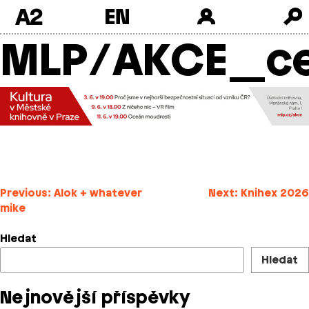
A2
MLP/AKCE_ce
Skip
to
content
Navigace
Previous:
Alok + whatever
Next:
Knihex 2026
mike
pro
příspěvek
Hledat
Hledat
Nejnovější příspěvky