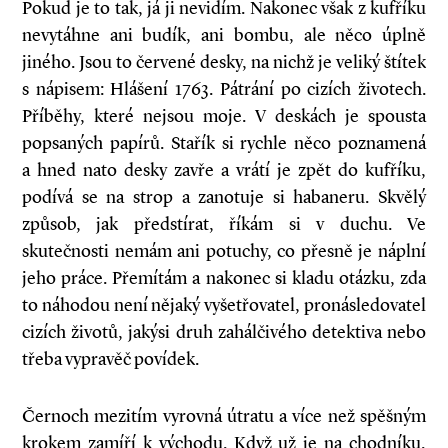
Pokud je to tak, já ji nevidím. Nakonec však z kufříku
nevytáhne ani budík, ani bombu, ale něco úplně
jiného. Jsou to červené desky, na nichž je veliký štítek
s nápisem: Hlášení 1763. Pátrání po cizích životech.
Příběhy, které nejsou moje. V deskách je spousta
popsaných papírů. Stařík si rychle něco poznamená
a hned nato desky zavře a vrátí je zpět do kufříku,
podívá se na strop a zanotuje si habaneru. Skvělý
způsob, jak předstírat, říkám si v duchu. Ve
skutečnosti nemám ani potuchy, co přesně je náplní
jeho práce. Přemítám a nakonec si kladu otázku, zda
to náhodou není nějaký vyšetřovatel, pronásledovatel
cizích životů, jakýsi druh zahálčivého detektiva nebo
třeba vypravěč povídek.
Černoch mezitím vyrovná útratu a více než spěšným
krokem zamíří k východu. Když už je na chodníku,