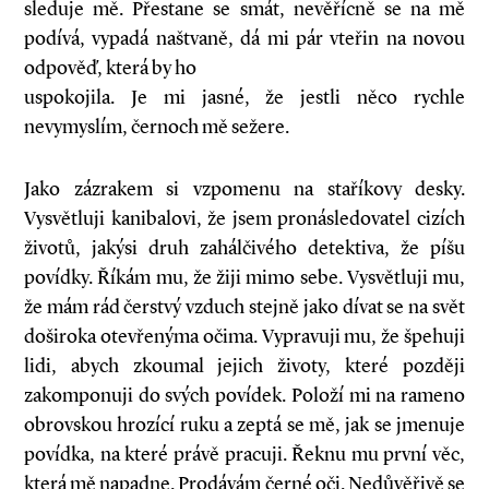
sleduje mě. Přestane se smát, nevěřícně se na mě
podívá, vypadá naštvaně, dá mi pár vteřin na novou
odpověď, která by ho
uspokojila. Je mi jasné, že jestli něco rychle
nevymyslím, černoch mě sežere.
Jako zázrakem si vzpomenu na staříkovy desky.
Vysvětluji kanibalovi, že jsem pronásledovatel cizích
životů, jakýsi druh zahálčivého detektiva, že píšu
povídky. Říkám mu, že žiji mimo sebe. Vysvětluji mu,
že mám rád čerstvý vzduch stejně jako dívat se na svět
doširoka otevřenýma očima. Vypravuji mu, že špehuji
lidi, abych zkoumal jejich životy, které později
zakomponuji do svých povídek. Položí mi na rameno
obrovskou hrozící ruku a zeptá se mě, jak se jmenuje
povídka, na které právě pracuji. Řeknu mu první věc,
která mě napadne. Prodávám černé oči. Nedůvěřivě se