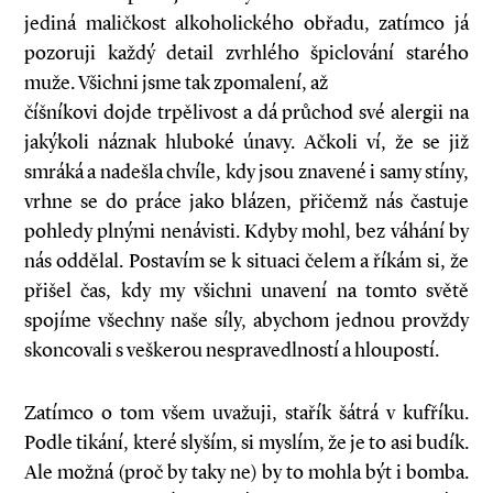
jediná maličkost alkoholického obřadu, zatímco já
pozoruji každý detail zvrhlého špiclování starého
muže. Všichni jsme tak zpomalení, až
číšníkovi dojde trpělivost a dá průchod své alergii na
jakýkoli náznak hluboké únavy. Ačkoli ví, že se již
smráká a nadešla chvíle, kdy jsou znavené i samy stíny,
vrhne se do práce jako blázen, přičemž nás častuje
pohledy plnými nenávisti. Kdyby mohl, bez váhání by
nás oddělal. Postavím se k situaci čelem a říkám si, že
přišel čas, kdy my všichni unavení na tomto světě
spojíme všechny naše síly, abychom jednou provždy
skoncovali s veškerou nespravedlností a hloupostí.
Zatímco o tom všem uvažuji, stařík šátrá v kufříku.
Podle tikání, které slyším, si myslím, že je to asi budík.
Ale možná (proč by taky ne) by to mohla být i bomba.