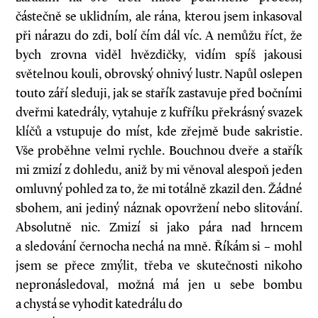
částečně se uklidním, ale rána, kterou jsem inkasoval
při nárazu do zdi, bolí čím dál víc. A nemůžu říct, že
bych zrovna viděl hvězdičky, vidím spíš jakousi
světelnou kouli, obrovský ohnivý lustr. Napůl oslepen
touto září sleduji, jak se stařík zastavuje před bočními
dveřmi katedrály, vytahuje z kufříku překrásný svazek
klíčů a vstupuje do míst, kde zřejmě bude sakristie.
Vše proběhne velmi rychle. Bouchnou dveře a stařík
mi zmizí z dohledu, aniž by mi věnoval alespoň jeden
omluvný pohled za to, že mi totálně zkazil den. Žádné
sbohem, ani jediný náznak opovržení nebo slitování.
Absolutně nic. Zmizí si jako pára nad hrncem
a sledování černocha nechá na mně. Říkám si – mohl
jsem se přece zmýlit, třeba ve skutečnosti nikoho
nepronásledoval, možná má jen u sebe bombu
a chystá se vyhodit katedrálu do