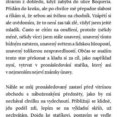
ztrácím z dohledu, když zahýbá do ulice Boquería.
Přidám do kroku, ale po chvilce mě přepadne slabost
a říkám si, že sebou asi švihnu na chodník. Vzápětí si
ale uvědomím, že to není zas tak zlé, vždyť jsem ještě
mladík. Často se cítím na omdlení, protože (někdy
méně, někdy více) jsem stále unavený, unavený tímto
bídným městem, unavený světem a lidskou hloupostí,
unavený tolikerou nespravedlností. Občas se snažím
tento stav překonat a kladu si za cíl, jako například
nyní, vytrvat v pronásledování staříka, který ani
v nejmenším nejeví známky únavy.
Náhle se můj pronásledovaný zastaví před vitrínou
obchodu s náboženskými předměty, jako by mi
nechával chvilku na vydechnutí. Přibližuji se klidně,
jdu podél zdi, lepím se na výkladní skříň, už
nechvátám. Dojdu ke staříkovi, postavím se vedle