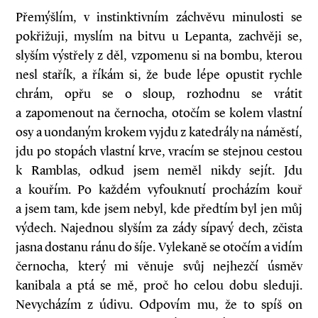
Přemýšlím, v instinktivním záchvěvu minulosti se
pokřižuji, myslím na bitvu u Lepanta, zachvěji se,
slyším výstřely z děl, vzpomenu si na bombu, kterou
nesl stařík, a říkám si, že bude lépe opustit rychle
chrám, opřu se o sloup, rozhodnu se vrátit
a zapomenout na černocha, otočím se kolem vlastní
osy a uondaným krokem vyjdu z katedrály na náměstí,
jdu po stopách vlastní krve, vracím se stejnou cestou
k Ramblas, odkud jsem neměl nikdy sejít. Jdu
a kouřím. Po každém vyfouknutí procházím kouř
a jsem tam, kde jsem nebyl, kde předtím byl jen můj
výdech. Najednou slyším za zády sípavý dech, zčista
jasna dostanu ránu do šíje. Vylekaně se otočím a vidím
černocha, který mi věnuje svůj nejhezčí úsměv
kanibala a ptá se mě, proč ho celou dobu sleduji.
Nevycházím z údivu. Odpovím mu, že to spíš on