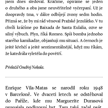
jsem dnes sledoval. Kráčíme, opíráme se jeden
o druhého a oba jsme neuvěřitelně vyčerpaní. Už je
doopravdy tma, v dálce odbíjejí zvony sedm hodin.
Přizná se, že by mi rád věnoval Pražské Jezulátko. V tu
chvíli kráčíme po Baixada de Santa Eulalia, ozve se
silný výbuch. Plyn, říká Romeo. Spíš bomba jednoho
starého kamikadze, objasňuji mu situaci. A černoch je
ještě křehčí a ještě sentimentálnější, když mu říkám,
že katedrála vyletěla do povětří.
Přeložil Ondřej Nekola.
Enrique Vila-Matas se narodil roku 1948
v Barceloně. Ve dvaceti letech se odstěhoval
do Paříže, kde mu Marguerite Durasová
pronajala podkrovní byt. Tam také začal psát,