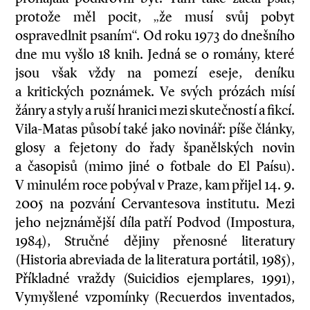
protože měl pocit, „že musí svůj pobyt
ospravedlnit psaním“. Od roku 1973 do dnešního
dne mu vyšlo 18 knih. Jedná se o romány, které
jsou však vždy na pomezí eseje, deníku
a kritických poznámek. Ve svých prózách mísí
žánry a styly a ruší hranici mezi skutečností a fikcí.
Vila-Matas působí také jako novinář: píše články,
glosy a fejetony do řady španělských novin
a časopisů (mimo jiné o fotbale do El Paísu).
V minulém roce pobýval v Praze, kam přijel 14. 9.
2005 na pozvání Cervantesova institutu. Mezi
jeho nejznámější díla patří Podvod (Impostura,
1984), Stručné dějiny přenosné literatury
(Historia abreviada de la literatura portátil, 1985),
Příkladné vraždy (Suicidios ejemplares, 1991),
Vymyšlené vzpomínky (Recuerdos inventados,