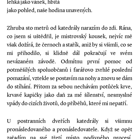
lehká jako vánek, hbitá
jako pohled, naše hodina unavených.
Zhruba sto metrů od katedrály narazím do zdi. Rána,
co jsem si uštědřil, je mistrovský kousek, nejvíc mě
však dožírá, že černoch a stařík, aniž by si všimli, co se
mi přihodilo, si klidně dál pokračují ve svém
nevázaném závodě. Odmítnu první pomoc od
potměšilých spoluobčanů i farářovo zvrhlé poslední
pomazání, vztekle se postavím na nohy a znovu se dám
do stíhání. Přitom za sebou nechávám potůček krve,
krvavé kapičky jako daň za mé šílenství, nesmyslné
vpády do cizích životů, do příběhů, které mi nepatří.
U postranních dveřích katedrály si všimnu
pronásledovaného a pronásledovatele. Když se opět
zařadím na své třetí místo podivného procesí,