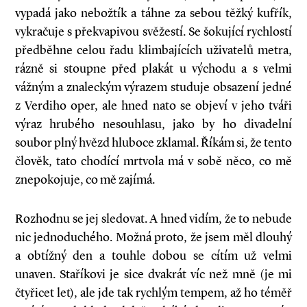
vypadá jako nebožtík a táhne za sebou těžký kufřík,
vykračuje s překvapivou svěžestí. Se šokující rychlostí
předběhne celou řadu klimbajících uživatelů metra,
rázně si stoupne před plakát u východu a s velmi
vážným a znaleckým výrazem studuje obsazení jedné
z Verdiho oper, ale hned nato se objeví v jeho tváři
výraz hrubého nesouhlasu, jako by ho divadelní
soubor plný hvězd hluboce zklamal. Říkám si, že tento
člověk, tato chodící mrtvola má v sobě něco, co mě
znepokojuje, co mě zajímá.
Rozhodnu se jej sledovat. A hned vidím, že to nebude
nic jednoduchého. Možná proto, že jsem měl dlouhý
a obtížný den a touhle dobou se cítím už velmi
unaven. Staříkovi je sice dvakrát víc než mně (je mi
čtyřicet let), ale jde tak rychlým tempem, až ho téměř