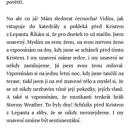
povětří.
No ale co já? Mám sledovat černocha? Vidím, jak
vstupuje do katedrály a pokleká před Kristem
z Lepanta. Říkám si, že pro dnešek to už stačilo. Jsem
unavený. Myslím na svou ženu, na svou mrtvou ženu
a vzpomínám na dny, kdy jsme se scházeli před tímto
Kristem. I my unavení máme srdce, i my unavení se
někdy zamilujeme. Já jsem svou ženu miloval.
Vzpomínám si na jednu letní noc, kdy jsme tančili na
terase, tiskl jsem ji na své znavené tělo a myslel si, že
se už nikdy nezbavím vůně její pokožky, jejích vlasů.
A také si vzpomínám, že muzikanti tenkrát hráli
Stormy Weather. To byly dny! Schůzky před Kristem
z Lepanta a sliby, že se nikdy nerozejdeme. I my
unavení umíme být sentimentální.