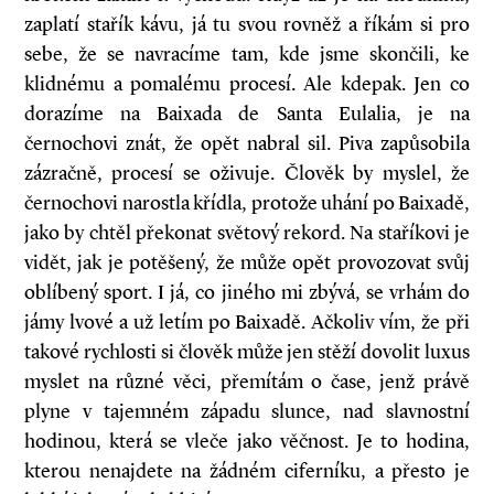
zaplatí stařík kávu, já tu svou rovněž a říkám si pro
sebe, že se navracíme tam, kde jsme skončili, ke
klidnému a pomalému procesí. Ale kdepak. Jen co
dorazíme na Baixada de Santa Eulalia, je na
černochovi znát, že opět nabral sil. Piva zapůsobila
zázračně, procesí se oživuje. Člověk by myslel, že
černochovi narostla křídla, protože uhání po Baixadě,
jako by chtěl překonat světový rekord. Na staříkovi je
vidět, jak je potěšený, že může opět provozovat svůj
oblíbený sport. I já, co jiného mi zbývá, se vrhám do
jámy lvové a už letím po Baixadě. Ačkoliv vím, že při
takové rychlosti si člověk může jen stěží dovolit luxus
myslet na různé věci, přemítám o čase, jenž právě
plyne v tajemném západu slunce, nad slavnostní
hodinou, která se vleče jako věčnost. Je to hodina,
kterou nenajdete na žádném ciferníku, a přesto je