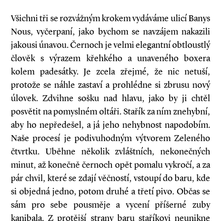
Všichni tři se rozvážným krokem vydáváme ulicí Banys
Nous, vyčerpaní, jako bychom se navzájem nakazili
jakousi únavou. Černoch je velmi elegantní obtloustlý
člověk s výrazem křehkého a unaveného boxera
kolem padesátky. Je zcela zřejmé, že nic netuší,
protože se náhle zastaví a prohlédne si zbrusu nový
úlovek. Zdvihne sošku nad hlavu, jako by ji chtěl
posvětit na pomyslném oltáři. Stařík za ním znehybní,
aby ho nepředešel, a já jeho nehybnost napodobím.
Naše procesí je podivuhodným výtvorem Zeleného
čtvrtku. Uběhne několik zvláštních, nekonečných
minut, až konečně černoch opět pomalu vykročí, a za
pár chvil, které se zdají věčností, vstoupí do baru, kde
si objedná jedno, potom druhé a třetí pivo. Občas se
sám pro sebe pousměje a vycení příšerné zuby
kanibala. Z protější strany baru staříkovi neunikne