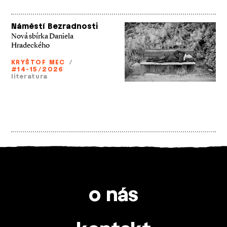
Náměstí Bezradnosti
Nová sbírka Daniela
Hradeckého
KRYŠTOF MEC
/
#14-15/2026
literatura
o nás