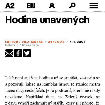
A2
Skip
Hodina unavených
to
content
ENRIQUE VILA-MATAS
/
#1/2006
/
4. 1. 2006
beletrie
/
literatura
Ještě není ani šest hodin a už se smráká, zastavím se
a pozoruji, jak se na Ramblas hrnou ze stanice metra
Liceo davy cestujících. Je to podívaná, která mě nikdy
nezklame. Například dnes, na Zelený čtvrtek, se
z davu vynoří zachmuřený stařík, který si i přes­to, že