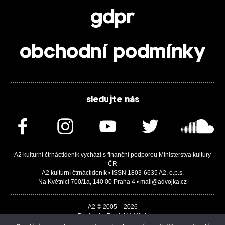
gdpr
obchodní podmínky
sledujte nás
A2 kulturní čtrnáctideník vychází s finanční podporou Ministerstva kultury
ČR
A2 kulturní čtrnáctideník • ISSN 1803-6635 A2, o.p.s.
Na Květnici 700/1a, 140 00 Praha 4 • mail@advojka.cz
A2 © 2005 – 2026
Design by Daniel Vojtíšek
Built by JASA-IT & ChSoft