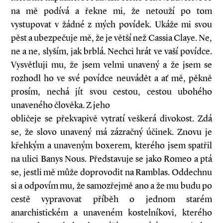
na mě podívá a řekne mi, že netouží po tom
vystupovat v žádné z mých povídek. Ukáže mi svou
pěst a ubezpečuje mě, že je větší než Cassia Claye. Ne,
ne a ne, slyším, jak brblá. Nechci hrát ve vaší povídce.
Vysvětluji mu, že jsem velmi unavený a že jsem se
rozhodl ho ve své povídce neuvádět a ať mě, pěkně
prosím, nechá jít svou cestou, cestou ubohého
unaveného člověka. Z jeho
obličeje se překvapivě vytratí veškerá divokost. Zdá
se, že slovo unavený má zázračný účinek. Znovu je
křehkým a unaveným boxerem, kterého jsem spatřil
na ulici Banys Nous. Představuje se jako Romeo a ptá
se, jestli mě může doprovodit na Ramblas. Oddechnu
si a odpovím mu, že samozřejmě ano a že mu budu po
cestě vypravovat příběh o jednom starém
anarchistickém a unaveném kostelníkovi, kterého