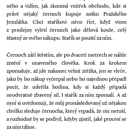
něho a vidím, jak zkoumá vnitřek obchodu, kde si
právě nějaký černoch kupuje sošku Pražského
Jezulátka. Chci staříkovi něco říct, když vtom
z prodejny vyletí černoch jako dělová koule, celý
šťastný ze svého nákupu. Stařík se pouští za ním.
Černoch září štěstím, ale po dvaceti metrech se náhle
změní v unaveného člověka. Krok za krokem
zpomaluje, až jde nakonec velmi ztěžka, jen se vleče,
jako by ho nákup vyčerpal nebo ho najednou přepadl
pocit, že udeřila hodina, kdy si každý připadá
neodvratně zbavený sil. I stařík za ním zpomalí. A až
nyní si uvědomuji, že můj pronásledovaný už nějakou
chvilku sleduje černocha, který vypadá, že nic netuší,
a rozhodně by se podivil, kdyby zjistil, jaké procesí se
za ním táhne.