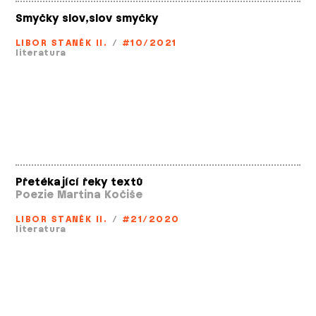
Smyčky slov,slov smyčky
LIBOR STANĚK II.
/
#10/2021
literatura
Přetékající řeky textů
Poezie Martina Kočiše
LIBOR STANĚK II.
/
#21/2020
literatura