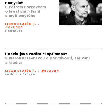
nemyslet
S Petrem Borkovcem
o kreativním lhaní
a mytí umytého
LIBOR STANĚK II.
/
#8/2025
literatura
Poezie jako radikální upřímnost
S Klárou Krásenskou o pravdivosti, zaříkání
a tradici
LIBOR STANĚK II.
/
#6/2024
rozhovor
/
různé