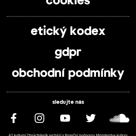
cookies
etický kodex
gdpr
obchodní podmínky
sledujte nás
A2 kulturní čtrnáctideník vychází s finanční podporou Ministerstva kultury