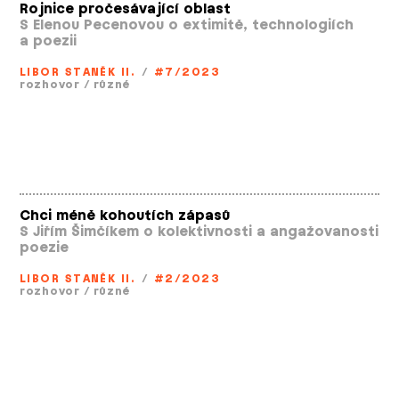
Rojnice pročesávající oblast
S Elenou Pecenovou o extimitě, technologiích
a poezii
LIBOR STANĚK II.
/
#7/2023
rozhovor
/
různé
Chci méně kohoutích zápasů
S Jiřím Šimčíkem o kolektivnosti a angažovanosti
poezie
LIBOR STANĚK II.
/
#2/2023
rozhovor
/
různé