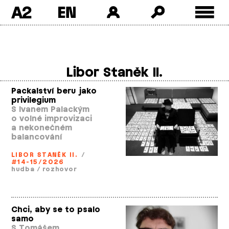
A2
Skip
to
content
Libor Staněk II.
Packalství beru jako
privilegium
S Ivanem Palackým
o volné improvizaci
a nekonečném
balancování
LIBOR STANĚK II.
/
#14-15/2026
hudba
/
rozhovor
Chci, aby se to psalo
samo
S Tomášem