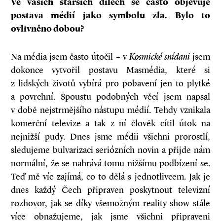
Ve vašich starších dílech se často objevuje
postava médií jako symbolu zla. Bylo to
ovlivněno dobou?
Na média jsem často útočil – v
Kosmické snídani
jsem
dokonce vytvořil postavu Masmédia, které si
z lidských životů vybírá pro pobavení jen to plytké
a povrchní. Spoustu podobných věcí jsem napsal
v době nejstrmějšího nástupu médií. Tehdy vznikala
komerční televize a tak z ní člověk cítil útok na
nejnižší pudy. Dnes jsme médii všichni prorostlí,
sledujeme bulvarizaci seriózních novin a přijde nám
normální, že se nahrává tomu nižšímu podbízení se.
Teď mě víc zajímá, co to dělá s jednotlivcem. Jak je
dnes každý Čech připraven poskytnout televizní
rozhovor, jak se díky všemožným reality show stále
více obnažujeme, jak jsme všichni připraveni