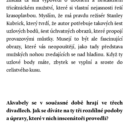
zůstala ta síla výpovědi o ubohém a nešťastném
třicátnickém mužství, které si vlastní nejasnosti řeší
krasoplavbou. Myslím, že má pravdu režisér Stanley
Kubrick, který tvrdí, že autor potřebuje takových šest
uzlových bodů, šest úchvatných obrazů, které propojí
provazovými můstky. Musejí to být ale fascinující
obrazy, které vás neopouštějí, jako tady představa
mužských nohou zvedajících se nad hladinu. Když ty
uzlové body máte, zbytek se vyplní a sroste do
celistvého kusu.
Akvabely se v současné době hrají ve třech
divadlech. Jak se díváte na ty tři rozdílné podoby
a úpravy, které v nich inscenátoři provedli?