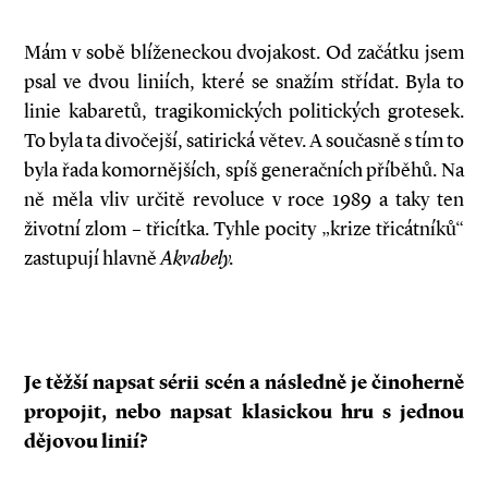
Mám v sobě blíženeckou dvojakost. Od začátku jsem
psal ve dvou liniích, které se snažím střídat. Byla to
linie kabaretů, tragikomických politických grotesek.
To byla ta divočejší, satirická větev. A současně s tím to
byla řada komornějších, spíš generačních příběhů. Na
ně měla vliv určitě revoluce v roce 1989 a taky ten
životní zlom – třicítka. Tyhle pocity „krize třicátníků“
zastupují hlavně
Akvabely.
Je těžší napsat sérii scén a následně je činoherně
propojit, nebo napsat klasickou hru s jednou
dějovou linií?