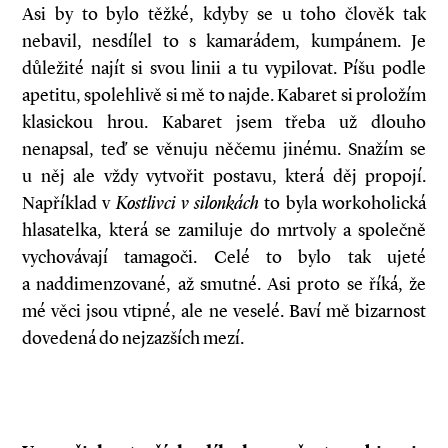
Asi by to bylo těžké, kdyby se u toho člověk tak
nebavil, nesdílel to s kamarádem, kumpánem. Je
důležité najít si svou linii a tu vypilovat. Píšu podle
apetitu, spolehlivě si mě to najde. Kabaret si proložím
klasickou hrou. Kabaret jsem třeba už dlouho
nenapsal, teď se věnuju něčemu jinému. Snažím se
u něj ale vždy vytvořit postavu, která děj propojí.
Například v
Kostlivci v
silonkách
to byla workoholická
hlasatelka, která se zamiluje do mrtvoly a společně
vychovávají tamagoči. Celé to bylo tak ujeté
a naddimenzované, až smutné. Asi proto se říká, že
mé věci jsou vtipné, ale ne veselé. Baví mě bizarnost
dovedená do nejzazších mezí.