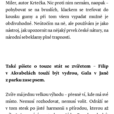
Miler, autor Krtečka. Nic proti nim nemám, naopak –
pohybovat se na bruslích, klackem se trefovat do
kousku gumy a při tom všem vypadat mužně je
obdivuhodné. Neútočím na ně, ale používám je jako
nástroj, jak upozornit na nějaký prvek české nátury, na
národní sebeklamy plné trapnosti.
Také píšete o touze stát se zvířetem – Filip
v Akvabelách touží být vydrou, Gala v Janě
z parku zase psem.
Zvíře má jednu velkou výhodu – přesně ví, kde má své
místo. Nemusí rozhodovat, nemusí volit. Odráží se
v tom stesk po jisté harmonii s přírodou, kterou až