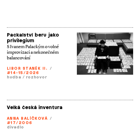
Packalství beru jako
privilegium
S Ivanem Palackým o volné
improvizaci a nekonečném
balancování
LIBOR STANĚK II.
/
#14-15/2026
hudba
/
rozhovor
Velká česká inventura
ANNA BALÍČKOVÁ
/
#17/2006
divadlo