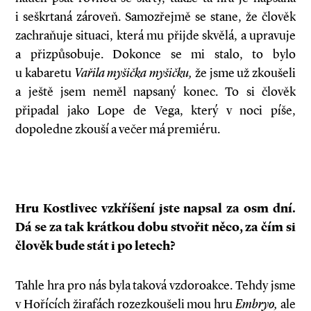
i seškrtaná zároveň. Samozřejmě se stane, že člověk
zachraňuje situaci, která mu přijde skvělá, a upravuje
a přizpůsobuje. Dokonce se mi stalo, to bylo
u kabaretu
Vařila myšička myšičku,
že jsme už zkoušeli
a ještě jsem neměl napsaný konec. To si člověk
připadal jako Lope de Vega, který v noci píše,
dopoledne zkouší a večer má premiéru.
Hru Kostlivec vzkříšení jste napsal za osm dní.
Dá se za tak krátkou dobu stvořit něco, za čím si
člověk bude stát i po letech?
Tahle hra pro nás byla taková vzdoroakce. Tehdy jsme
v Hořících žirafách rozezkoušeli mou hru
Embryo,
ale