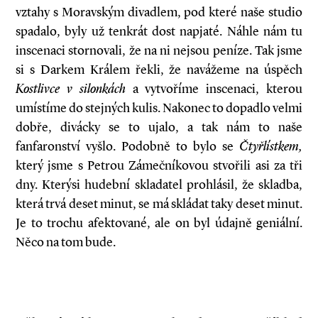
vztahy s Moravským divadlem, pod které naše studio
spadalo, byly už tenkrát dost napjaté. Náhle nám tu
inscenaci stornovali, že na ni nejsou peníze. Tak jsme
si s Darkem Králem řekli, že navážeme na úspěch
Kostlivce v
silonkách
a vytvoříme inscenaci, kterou
umístíme do stejných kulis. Nakonec to dopadlo velmi
dobře, divácky se to ujalo, a tak nám to naše
fanfaronství vyšlo. Podobně to bylo se
Čtyřlístkem,
který jsme s Petrou Zámečníkovou stvořili asi za tři
dny. Kterýsi hudební skladatel prohlásil, že skladba,
která trvá deset minut, se má skládat taky deset minut.
Je to trochu afektované, ale on byl údajně geniální.
Něco na tom bude.