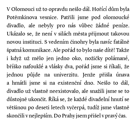
V Olomouci už to opravdu nešlo dál. Hořící dům byla
Potěmkinova vesnice. Patřili jsme pod olomoucké
divadlo, ale nebyly pro nás vůbec žádné peníze.
Ukázalo se, že není v silách města přijmout takovou
novou instituci. S vedením činohry byla navíc fatálně
špatná komunikace. Ale pořád to bylo naše dítě! Takže
i když už mělo jen jedno oko, nožičky polámané,
bříško nafouklé a vlásky dva, pořád jsme si říkali, že
jednou půjde na univerzitu. Jenže přišla únava
a hmátli jsme si na existenční dno. Nešlo to dál,
divadlo už vlastně neexistovalo, ale snažili jsme se to
důstojně ukončit. Říká se, že každé divadelní hnutí se
většinou po deseti letech vyčerpá, tudíž jsme vlastně
skončili v nejlepším. Do Prahy jsem přišel v pravý čas.