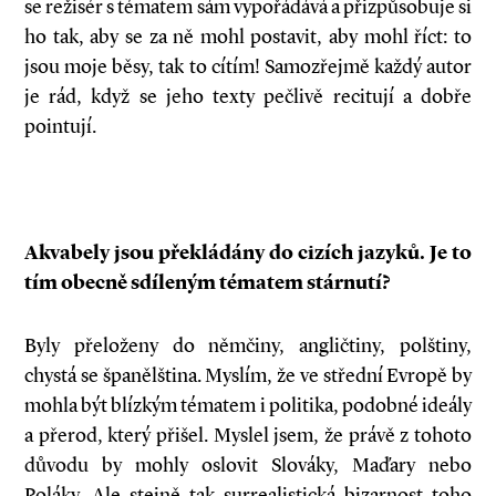
se režisér s tématem sám vypořádává a přizpůsobuje si
ho tak, aby se za ně mohl postavit, aby mohl říct: to
jsou moje běsy, tak to cítím! Samozřejmě každý autor
je rád, když se jeho texty pečlivě recitují a dobře
pointují.
Akvabely jsou překládány do cizích jazyků. Je to
tím obecně sdíleným tématem stárnutí?
Byly přeloženy do němčiny, angličtiny, polštiny,
chystá se španělština. Myslím, že ve střední Evropě by
mohla být blízkým tématem i politika, podobné ideály
a přerod, který přišel. Myslel jsem, že právě z tohoto
důvodu by mohly oslovit Slováky, Maďary nebo
Poláky. Ale stejně tak surrealistická bizarnost toho