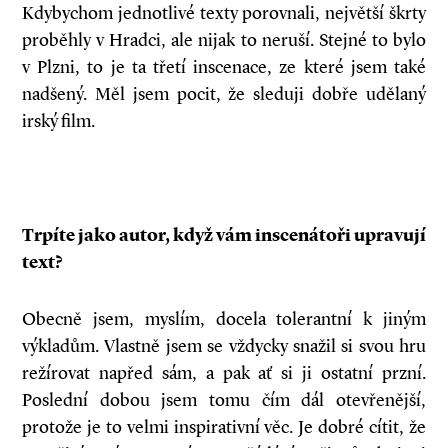
Kdybychom jednotlivé texty porovnali, největší škrty
proběhly v Hradci, ale nijak to neruší. Stejné to bylo
v Plzni, to je ta třetí inscenace, ze které jsem také
nadšený. Měl jsem pocit, že sleduji dobře udělaný
irský film.
Trpíte jako autor, když vám inscenátoři upravují
text?
Obecně jsem, myslím, docela tolerantní k jiným
výkladům. Vlastně jsem se vždycky snažil si svou hru
režírovat napřed sám, a pak ať si ji ostatní przní.
Poslední dobou jsem tomu čím dál otevřenější,
protože je to velmi inspirativní věc. Je dobré cítit, že