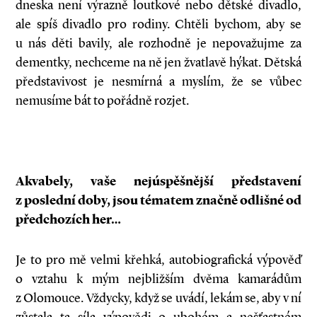
dneska není výrazně loutkové nebo dětské divadlo,
ale spíš divadlo pro rodiny. Chtěli bychom, aby se
u nás děti bavily, ale rozhodně je nepovažujme za
dementky, nechceme na ně jen žvatlavě hýkat. Dětská
představivost je nesmírná a myslím, že se vůbec
nemusíme bát to pořádně rozjet.
Akvabely, vaše nejúspěšnější představení
z poslední doby, jsou tématem značně odlišné od
předchozích her…
Je to pro mě velmi křehká, autobiografická výpověď
o vztahu k mým nejbližším dvěma kamarádům
z Olomouce. Vždycky, když se uvádí, lekám se, aby v ní