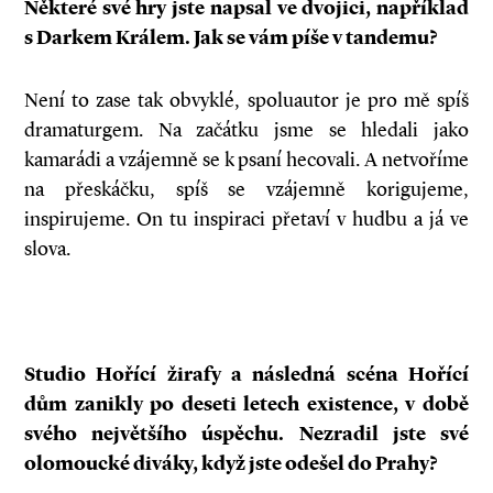
Některé své hry jste napsal ve dvojici, například
s Darkem Králem. Jak se vám píše v tandemu?
Není to zase tak obvyklé, spoluautor je pro mě spíš
dramaturgem. Na začátku jsme se hledali jako
kamarádi a vzájemně se k psaní hecovali. A netvoříme
na přeskáčku, spíš se vzájemně korigujeme,
inspirujeme. On tu inspiraci přetaví v hudbu a já ve
slova.
Studio Hořící žirafy a následná scéna Hořící
dům zanikly po deseti letech existence, v době
svého největšího úspěchu. Nezradil jste své
olomoucké diváky, když jste odešel do Prahy?