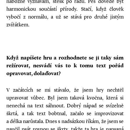
nábožně vyznávám, stesk po řádu. Pes dovede být
harmonickou součástí přírody. Stačí, když člověk
vybočí z normálu, a už se stává pro druhé jistým
zvířátkem.
Když napíšete hru a rozhodnete se ji taky sám
režírovat, nesvádí vás to k tomu text pořád
opravovat, dolaďovat?
V začátcích se mi stávalo, že jsem hry nechtěl
upravovat vůbec. Byl jsem taková kvočna, která si
nenechá na text sáhnout. Dobrý nápad se svízelně
škrtá, a tak text bobtnal, začalo se improvizovat
a délka narůstala. Dnes s nadsázkou říkám, že jsem se
naučil psát rovnou se škrty, takže ta hra je napsaná