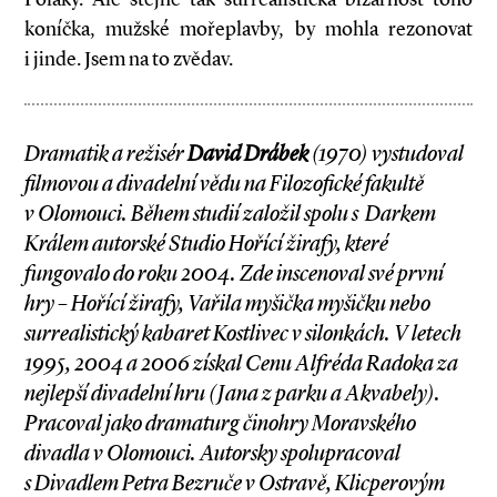
koníčka, mužské mořeplavby, by mohla rezonovat
i jinde. Jsem na to zvědav.
Dramatik a režisér
David Drábek
(1970) vystudoval
filmovou a divadelní vědu na Filozofické fakultě
v Olomouci. Během studií založil spolu s Darkem
Králem autorské Studio Hořící žirafy, které
fungovalo do roku 2004. Zde inscenoval své první
hry – Hořící žirafy, Vařila myšička myšičku nebo
surrealistický kabaret Kostlivec v silonkách. V letech
1995, 2004 a 2006 získal Cenu Alfréda Radoka za
nejlepší divadelní hru (Jana z parku a Akvabely).
Pracoval jako dramaturg činohry Moravského
divadla v Olomouci. Autorsky spolupracoval
s Divadlem Petra Bezruče v Ostravě, Klicperovým