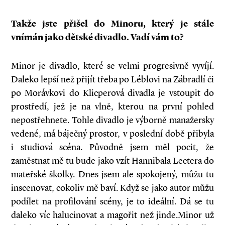
Takže jste přišel do Minoru, který je stále
vnímán jako dětské divadlo. Vadí vám to?
Minor je divadlo, které se velmi progresivně vyvíjí.
Daleko lepší než přijít třeba po Léblovi na Zábradlí či
po Morávkovi do Klicperová divadla je vstoupit do
prostředí, jež je na vlně, kterou na první pohled
nepostřehnete. Tohle divadlo je výborně manažersky
vedené, má báječný prostor, v poslední době přibyla
i studiová scéna. Původně jsem měl pocit, že
zaměstnat mě tu bude jako vzít Hannibala Lectera do
mateřské školky. Dnes jsem ale spokojený, můžu tu
inscenovat, cokoliv mě baví. Když se jako autor můžu
podílet na profilování scény, je to ideální. Dá se tu
daleko víc halucinovat a magořit než jinde.Minor už