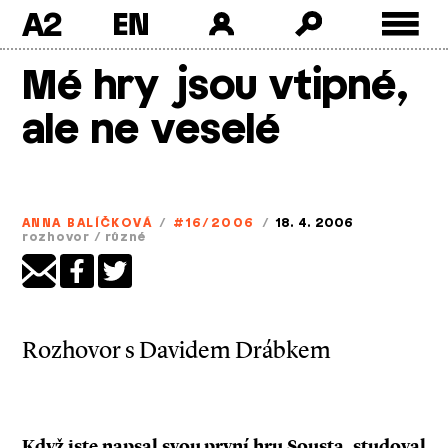
A2
Skip
Mé hry jsou vtipné,
to
content
ale ne veselé
ANNA BALÍČKOVÁ
/
#16/2006
/
18. 4. 2006
rozhovor
/
různé
Rozhovor s Davidem Drábkem
Když jste napsal svou první hru Sousta, studoval