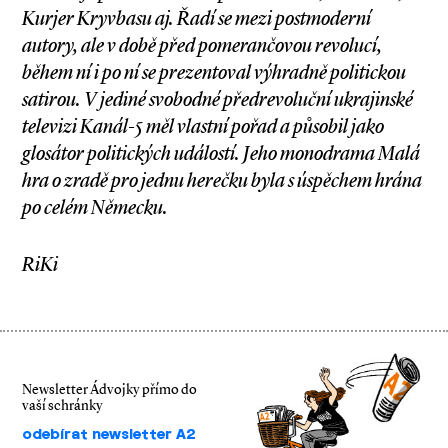
Kurjer Kryvbasu aj. Řadí se mezi postmoderní
autory, ale v
době před pomerančovou revolucí,
během ní i
po ní se prezentoval výhradně politickou
satirou. V
jediné svobodné předrevoluční ukrajinské
televizi Kanál-5 měl vlastní pořad a
působil jako
glosátor politických událostí. Jeho monodrama Malá
hra o
zradě pro jednu herečku byla s
úspěchem hrána
po celém Německu.
RiKi
Newsletter Ádvojky přímo do
vaší schránky
odebírat newsletter A2