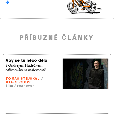
PŘÍBUZNÉ ČLÁNKY
Aby se tu něco dělo
S Ondřejem Hudečkem
o filmování na maloměstě
TOMÁŠ STEJSKAL
/
#14-15/2026
film
/
rozhovor