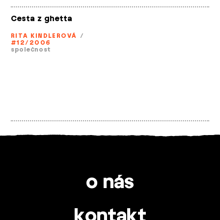
Cesta z ghetta
RITA KINDLEROVÁ
/
#12/2006
společnost
o nás
kontakt