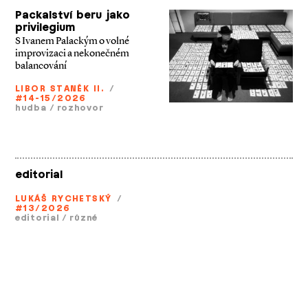
Packalství beru jako
privilegium
S Ivanem Palackým o volné
improvizaci a nekonečném
balancování
LIBOR STANĚK II.
/
#14-15/2026
hudba
/
rozhovor
editorial
LUKÁŠ RYCHETSKÝ
/
#13/2026
editorial
/
různé