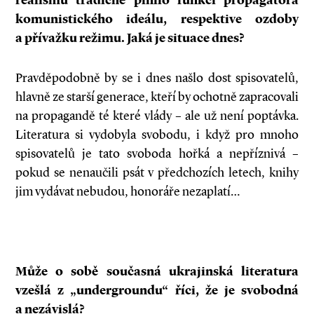
realismu tradičně plnilo funkci propagátora
komunistického ideálu, respektive ozdoby
a
přívažku režimu. Jaká je situace dnes?
Pravděpodobně by se i dnes našlo dost spisovatelů,
hlavně ze starší generace, kteří by ochotně zapracovali
na propagandě té které vlády – ale už není poptávka.
Literatura si vydobyla svobodu, i když pro mnoho
spisovatelů je tato svoboda hořká a nepříznivá –
pokud se nenaučili psát v předchozích letech, knihy
jim vydávat nebudou, honoráře nezaplatí…
Může o
sobě současná ukrajinská literatura
vzešlá z
„undergroundu“ říci, že je svobodná
a
nezávislá?