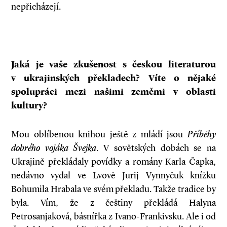
nepřicházejí.
Jaká je vaše zkušenost s
českou literaturou
v
ukrajinských překladech? Víte o
nějaké
spolupráci mezi našimi zeměmi v
oblasti
kultury?
Mou oblíbenou knihou ještě z mládí jsou
Příběhy
dobrého vojáka Švejka
. V sovětských dobách se na
Ukrajině překládaly povídky a romány Karla Čapka,
nedávno vydal ve Lvově Jurij Vynnyčuk knížku
Bohumila Hrabala ve svém překladu. Takže tradice by
byla. Vím, že z češtiny překládá Halyna
Petrosanjaková, básnířka z Ivano-Frankivsku. Ale i od