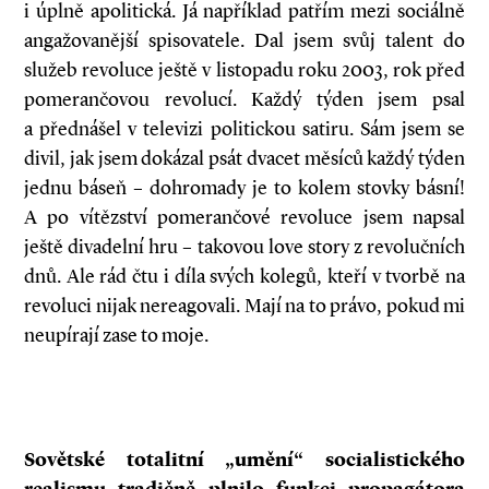
i úplně apolitická. Já například patřím mezi sociálně
angažovanější spisovatele. Dal jsem svůj talent do
služeb revoluce ještě v listopadu roku 2003, rok před
pomerančovou revolucí. Každý týden jsem psal
a přednášel v televizi politickou satiru. Sám jsem se
divil, jak jsem dokázal psát dvacet měsíců každý týden
jednu báseň – dohromady je to kolem stovky básní!
A po vítězství pomerančové revoluce jsem napsal
ještě divadelní hru – takovou love story z revolučních
dnů. Ale rád čtu i díla svých kolegů, kteří v tvorbě na
revoluci nijak nereagovali. Mají na to právo, pokud mi
neupírají zase to moje.
Sovětské totalitní „umění“ socialistického