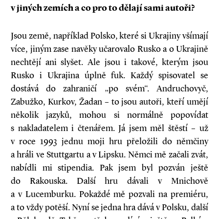
v
jiných zemích a
co pro to dělají sami autoři?
Jsou země, například Polsko, které si Ukrajiny všímají
více, jiným zase navěky učarovalo Rusko a o Ukrajině
nechtějí ani slyšet. Ale jsou i takové, kterým jsou
Rusko i Ukrajina úplně fuk. Každý spisovatel se
dostává do zahraničí „po svém“. Andruchovyč,
Zabužko, Kurkov, Žadan – to jsou autoři, kteří umějí
několik jazyků, mohou si normálně popovídat
s nakladatelem i čtenářem. Já jsem měl štěstí – už
v roce 1993 jednu moji hru přeložili do němčiny
a hráli ve Stuttgartu a v Lipsku. Němci mě začali zvát,
nabídli mi stipendia. Pak jsem byl pozván ještě
do Rakouska. Další hru dávali v Mnichově
a v Lucemburku. Pokaždé mě pozvali na premiéru,
a to vždy potěší. Nyní se jedna hra dává v Polsku, další