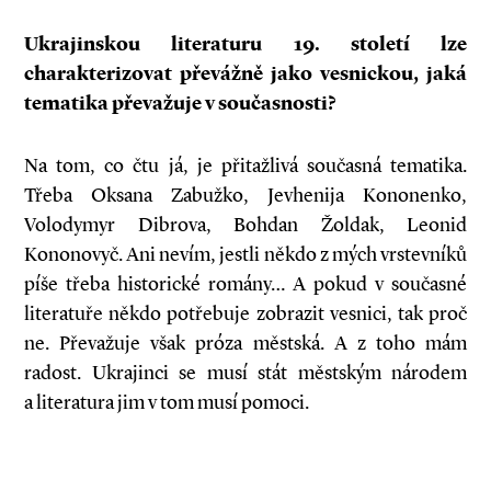
Ukrajinskou literaturu 19. století lze
charakterizovat převážně jako vesnickou, jaká
tematika převažuje v
současnosti?
Na tom, co čtu já, je přitažlivá současná tematika.
Třeba Oksana Zabužko, Jevhenija Kononenko,
Volodymyr Dibrova, Bohdan Žoldak, Leonid
Kononovyč. Ani nevím, jestli někdo z mých vrstevníků
píše třeba historické romány… A pokud v současné
literatuře někdo potřebuje zobrazit vesnici, tak proč
ne. Převažuje však próza městská. A z toho mám
radost. Ukrajinci se musí stát městským národem
a literatura jim v tom musí pomoci.