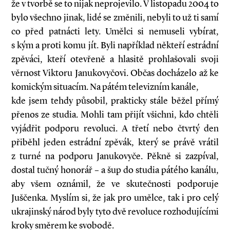
že v tvorbě se to nijak neprojevilo. V listopadu 2004 to
bylo všechno jinak, lidé se změnili, nebyli to už ti samí
co před patnácti lety. Umělci si nemuseli vybírat,
s kým a proti komu jít. Byli například někteří estrádní
zpěváci, kteří otevřeně a hlasitě prohlašovali svoji
věrnost Viktoru Janukovyčovi. Občas docházelo až ke
komickým situa­cím. Na pátém televizním kanále,
kde jsem tehdy působil, prakticky stále běžel přímý
přenos ze studia. Mohli tam přijít všichni, kdo chtěli
vyjádřit podporu revoluci. A třetí nebo čtvrtý den
přiběhl jeden estrádní zpěvák, který se právě vrátil
z turné na podporu Janukovyče. Pěkně si zazpíval,
dostal tučný honorář – a šup do studia pátého kanálu,
aby všem oznámil, že ve skutečnosti podporuje
Juščenka. Myslím si, že jak pro umělce, tak i pro celý
ukrajinský národ byly tyto dvě revoluce rozhodujícími
kroky směrem ke svobodě.