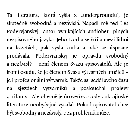
Ta literatura, která vyšla z „undergroundu“, je
skutečně svobodná a nezávislá. Napadl mě teď Les
Podervjanskyj, autor vynikajících audioher, plných
nespisovného jazyka. Jeho tvorba se šířila mezi lidmi
na kazetách, pak vyšla kniha a také se úspěšně
prodávala. Podervjanskyj je opravdu svobodný
a nezávislý – není členem Svazu spisovatelů. Ale je
ironií osudu, že je členem Svazu výtvarných umělců –
je i profesionální výtvarník. Takže asi seděl svého času
na sjezdech výtvarníků a poslouchal projevy
z tribuny… Ale obecně je úroveň svobody v ukrajinské
literatuře neobyčejně vysoká. Pokud spisovatel chce
být svobodný a nezávislý, bez problémů může.