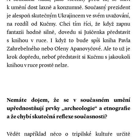
k umění dost laxně a konzumně. Současný prezident
je alespoň skutečným Ukrajincem ve svém uvažování,
na rozdíl od Kučmy. Chci tím říci, že když zapnu
fantazii hodně silně, dovedu si Juščenka představit
s knihou v ruce. I když to bude spíš kniha Pavla
Zahrebelného nebo Oleny Apanovyčové. Ale to už je
krok dopředu, neboť představit si Kučmu s jakoukoli
knihou v ruce prostě nelze.
Nemáte dojem, že se v
současném umění
upřednostňují prvky „archeologie“ a
etnografie
a
že chybí skutečná reflexe současnosti?
Vědět například něco o tripilské kultuře určitě