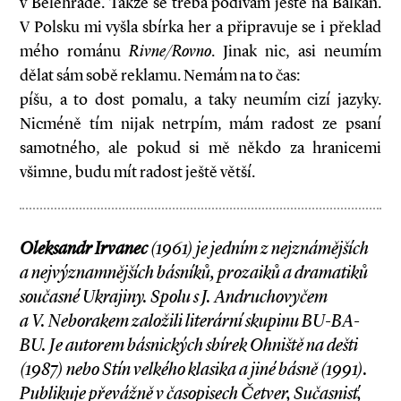
v Bělehradě. Takže se třeba podívám ještě na Balkán.
V Polsku mi vyšla sbírka her a připravuje se i překlad
mého románu
Rivne/Rovno
. Jinak nic, asi neumím
dělat sám sobě reklamu. Nemám na to čas:
píšu, a to dost pomalu, a taky neumím cizí jazyky.
Nicméně tím nijak netrpím, mám radost ze psaní
samotného, ale pokud si mě někdo za hranicemi
všimne, budu mít radost ještě větší.
Oleksandr Irvanec
(1961) je jedním z
nejzná
mějších
a
nejvýznamnějších básníků, prozaiků a
dramatiků
současné Ukrajiny. Spolu s
J.
Andru­chovyčem
a
V.
Neborakem založili li­terární skupinu BU-BA-
BU. Je autorem básnických sbírek Ohniště na dešti
(1987) nebo Stín velkého klasika a
jiné básně (1991).
Publikuje převážně v
časopisech Četver, Sučasnisť,