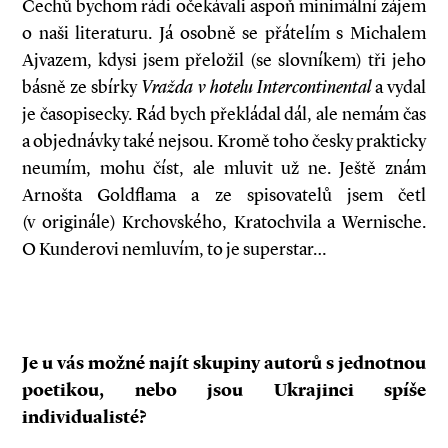
Čechů bychom rádi očekávali aspoň minimální zájem
o naši literaturu. Já osobně se přátelím s Michalem
Ajvazem, kdysi jsem přeložil (se slovníkem) tři jeho
básně ze sbírky
Vražda v
hotelu Intercontinental
a vydal
je časopisecky. Rád bych překládal dál, ale nemám čas
a objednávky také nejsou. Kromě toho česky prakticky
neumím, mohu číst, ale mluvit už ne. Ještě znám
Arnošta Goldflama a ze spisovatelů jsem četl
(v originále) Krchovského, Kratochvila a Wernische.
O Kunderovi nemluvím, to je superstar…
Je u
vás možné najít skupiny autorů s
jednotnou
poetikou, nebo jsou Ukrajinci spíše
individualisté?