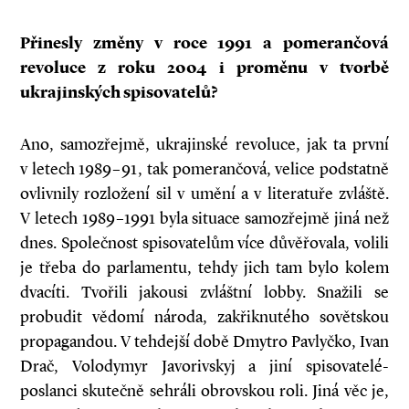
Přinesly změny v
roce 1991 a
pomerančová
revoluce z
roku 2004 i
proměnu v
tvorbě
ukrajinských spisovatelů?
Ano, samozřejmě, ukrajinské revoluce, jak ta první
v letech 1989–91, tak pomerančová, velice podstatně
ovlivnily rozložení sil v umění a v literatuře zvláště.
V letech 1989–1991 byla situace samozřejmě jiná než
dnes. Společnost spisovatelům více důvěřovala, volili
je třeba do parlamentu, tehdy jich tam bylo kolem
dvacíti. Tvořili jakousi zvláštní lobby. Snažili se
probudit vědomí národa, zakřiknutého sovětskou
propagandou. V tehdejší době Dmytro Pavlyčko, Ivan
Drač, Volodymyr Javorivskyj a jiní spisovatelé-
poslanci skutečně sehráli obrovskou roli. Jiná věc je,