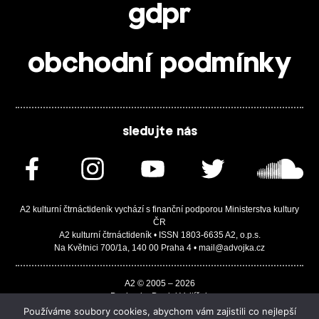
gdpr
obchodní podmínky
sledujte nás
A2 kulturní čtrnáctideník vychází s finanční podporou Ministerstva kultury
ČR
A2 kulturní čtrnáctideník • ISSN 1803-6635 A2, o.p.s.
Na Květnici 700/1a, 140 00 Praha 4 • mail@advojka.cz
A2 © 2005 – 2026
Design by Daniel Vojtíšek
Built by JASA-IT & ChSoft
Používáme soubory cookies, abychom vám zajistili co nejlepší