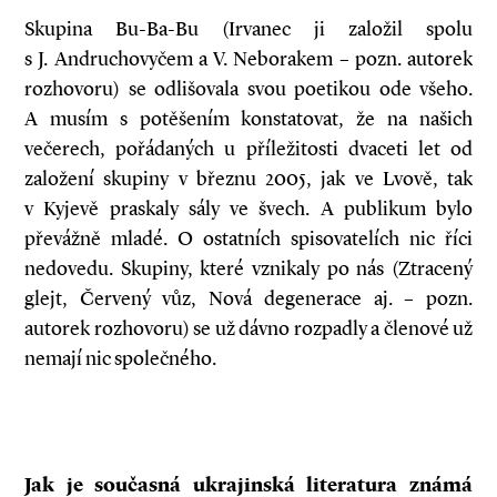
Skupina Bu-Ba-Bu (Irvanec ji založil spolu
s J. Andruchovyčem a V. Neborakem – pozn. autorek
rozhovoru) se odlišovala svou poetikou ode všeho.
A musím s potěšením konstatovat, že na našich
večerech, pořádaných u příležitosti dvaceti let od
založení skupiny v březnu 2005, jak ve Lvově, tak
v Kyjevě praskaly sály ve švech. A publikum bylo
převážně mladé. O ostatních spisovatelích nic říci
nedovedu. Skupiny, které vznikaly po nás (Ztracený
glejt, Červený vůz, Nová degenerace aj. – pozn.
autorek rozhovoru) se už dávno rozpadly a členové už
nemají nic společného.
Jak je současná ukrajinská literatura známá