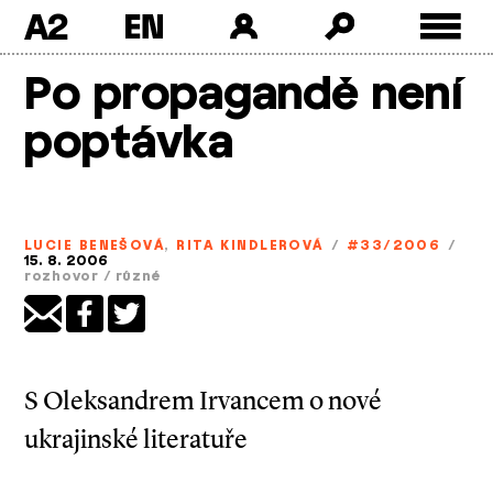
A2
Skip
Po propagandě není
to
content
poptávka
LUCIE BENEŠOVÁ
,
RITA KINDLEROVÁ
/
#33/2006
/
15. 8. 2006
rozhovor
/
různé
S Oleksandrem Irvancem o nové
ukrajinské literatuře