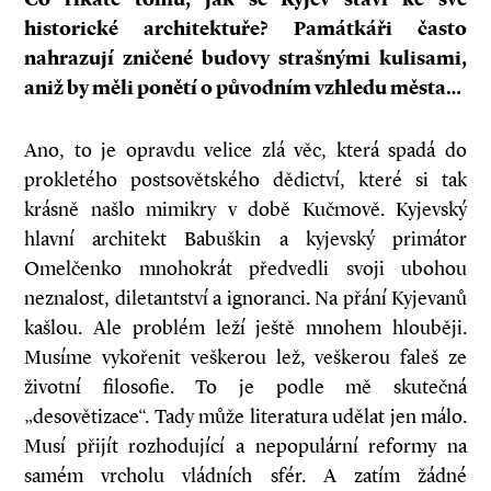
historické architektuře? Památkáři často
nahrazují zničené budovy strašnými kulisami,
aniž by měli ponětí o
původním vzhledu města…
Ano, to je opravdu velice zlá věc, která spadá do
prokletého postsovětského dědictví, které si tak
krásně našlo mimikry v době Kučmově. Kyjevský
hlavní architekt Babuškin a kyjevský primátor
Omelčenko mnohokrát předvedli svoji ubohou
neznalost, diletantství a ignoranci. Na přání Kyjevanů
kašlou. Ale problém leží ještě mnohem hlouběji.
Musíme vykořenit veškerou lež, veškerou faleš ze
životní filosofie. To je podle mě skutečná
„desovětizace“. Tady může literatura udělat jen málo.
Musí přijít rozhodující a nepopulární reformy na
samém vrcholu vládních sfér. A zatím žádné