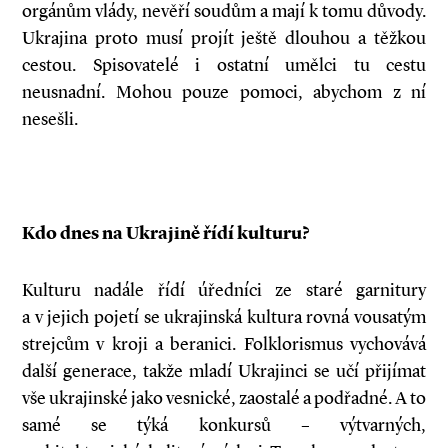
orgánům vlády, nevěří soudům a mají k tomu důvody.
Ukrajina proto musí projít ještě dlouhou a těžkou
cestou. Spisovatelé i ostatní umělci tu cestu
neusnadní. Mohou pouze pomoci, abychom z ní
nesešli.
Kdo dnes na Ukrajině řídí kulturu?
Kulturu nadále řídí úředníci ze staré garnitury
a v jejich pojetí se ukrajinská kultura rovná vousatým
strejcům v kroji a beranici. Folklorismus vychovává
další generace, takže mladí Ukrajinci se učí přijímat
vše ukrajinské jako vesnické, zaostalé a podřadné. A to
samé se týká konkursů – výtvarných,