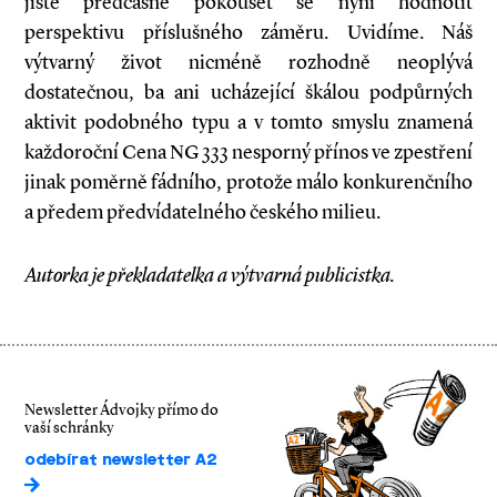
jistě předčasné pokoušet se nyní hodnotit
perspektivu příslušného záměru. Uvidíme. Náš
výtvarný život nicméně rozhodně neoplývá
dostatečnou, ba ani ucházející škálou podpůrných
aktivit podobného typu a v tomto smyslu znamená
každoroční Cena NG 333 nesporný přínos ve zpestření
jinak poměrně fádního, protože málo konkurenčního
a předem předvídatelného českého milieu.
Autorka je překladatelka a výtvarná publicistka.
Newsletter Ádvojky přímo do
vaší schránky
odebírat newsletter A2