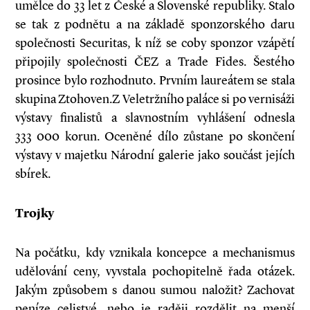
umělce do 33 let z České a Slovenské republiky. Stalo
se tak z podnětu a na základě sponzorského daru
společnosti Securitas, k níž se coby sponzor vzápětí
připojily společnosti ČEZ a Trade Fides. Šestého
prosince bylo rozhodnuto. Prvním laureátem se stala
skupina Ztohoven.Z Veletržního paláce si po vernisáži
výstavy finalistů a slavnostním vyhlášení odnesla
333 000 korun. Oceněné dílo zůstane po skončení
výstavy v majetku Národní galerie jako součást jejích
sbírek.
Trojky
Na počátku, kdy vznikala koncepce a mechanismus
udělování ceny, vyvstala pochopitelně řada otázek.
Jakým způsobem s danou sumou naložit? Zachovat
peníze celistvé, nebo je raději rozdělit na menší