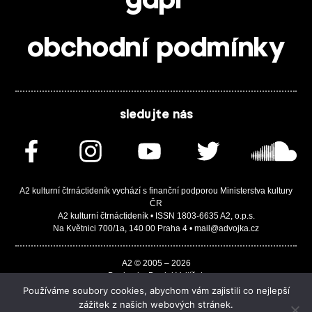
gdpr
obchodní podmínky
sledujte nás
A2 kulturní čtrnáctideník vychází s finanční podporou Ministerstva kultury
ČR
A2 kulturní čtrnáctideník • ISSN 1803-6635 A2, o.p.s.
Na Květnici 700/1a, 140 00 Praha 4 • mail@advojka.cz
A2 © 2005 – 2026
Design by Daniel Vojtíšek
Built by JASA-IT & ChSoft
Používáme soubory cookies, abychom vám zajistili co nejlepší
zážitek z našich webových stránek.