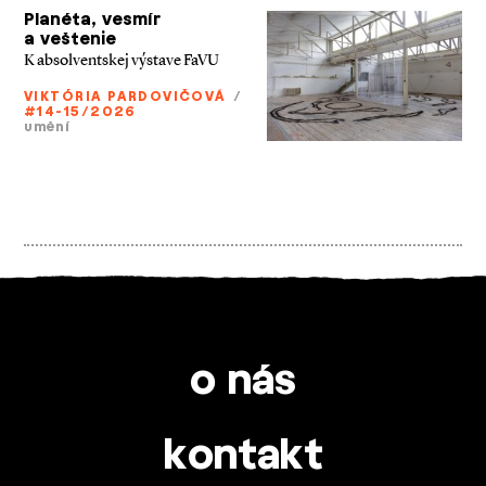
Planéta, vesmír
a veštenie
K absolventskej výstave FaVU
VIKTÓRIA PARDOVIČOVÁ
/
#14-15/2026
umění
o nás
kontakt