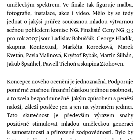
uměleckým spektrem. Ve finále tak figuruje malba,
fotografie, instalace, akce i video. Mělo by se tedy
jednat o jakýsi průřez současnou mladou výtvarnou
scénou pohledem komise NG. Finalisté Ceny NG 333
pro rok 2007 jsou: Ladislav Babuščák, George Hladík,
skupina Kontextual, Markéta Korečková, Marek
Kvetán, Pavla Malinová, Kryštof Rybák, Martin Šilhán,
Jakub Špaňhel, Pawell Tichoň a skupina Ztohoven.
Koncepce nového ocenění je jednoznačná. Podporuje
poměrně značnou finanční částkou jedinou osobnost,
a to zcela bezpodmínečně. Jakým způsobem s penězi
naloží, záleží posléze jen a jen na vybraném jedinci.
Tato skutečnost je především výrazem snahy
pozitivně stimulovat mladou uměleckou generaci
k samostatnosti a přirozené zodpovědnosti. Bylo by