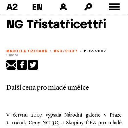
A2
Skip
NG Třistatřicettři
to
content
MARCELA CZESANÁ
/
#50/2007
/
11. 12. 2007
umění
Další cena pro mladé umělce
V červnu 2007 vypsala Národní galerie v Praze
1. ročník Ceny NG 333 a Skupiny ČEZ pro mladé