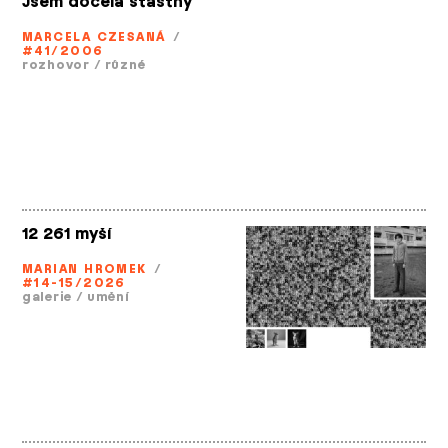
Jsem docela šťastný
MARCELA CZESANÁ
/
#41/2006
rozhovor
/
různé
12 261 myší
MARIAN HROMEK
/
#14-15/2026
galerie
/
umění