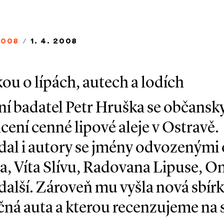
2008
/
1. 4. 2008
ou o lípách, autech a lodích
rní badatel Petr Hruška se občansk
ní cenné lipové aleje v Ostravě.
al i autory se jmény odvozenými 
, Víta Slívu, Radovana Lipuse, On
další. Zároveň mu vyšla nová sbírka
čná auta a kterou recenzujeme na s