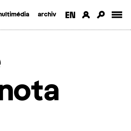
ultimédia
archiv
e
dnota