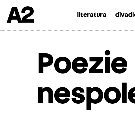
A2
literatura
divadl
Skip
to
content
Poezie
nespol