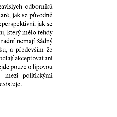
závislých odborníků
taré, jak se původně
eperspektivní, jak se
ku, který mělo tehdy
 radní nemají žádný
ku, a především že
dlají akceptovat ani
nejde pouze o lipovou
“ mezi politickými
existuje.