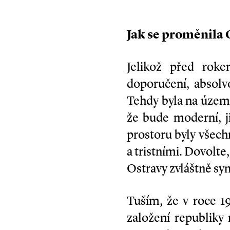
Jak se proměnila 
Jelikož před roke
doporučení, absolv
Tehdy byla na území
že bude moderní, 
prostoru byly všechn
a tristními. Dovolte
Ostravy zvláštně sy
Tuším, že v roce 1
založení republiky