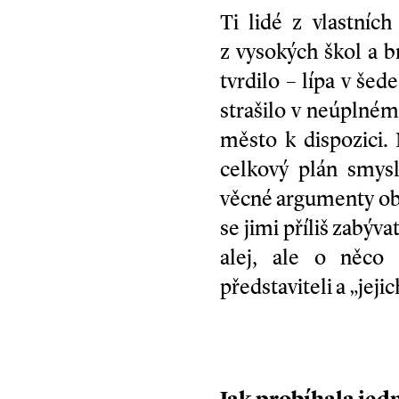
Ti lidé z vlastníc
z vysokých škol a b
tvrdilo – lípa v šed
strašilo v neúplném
město k dispozici.
celkový plán smys
věcné argumenty obč
se jimi příliš zabýv
alej, ale o něco 
představiteli a „jej