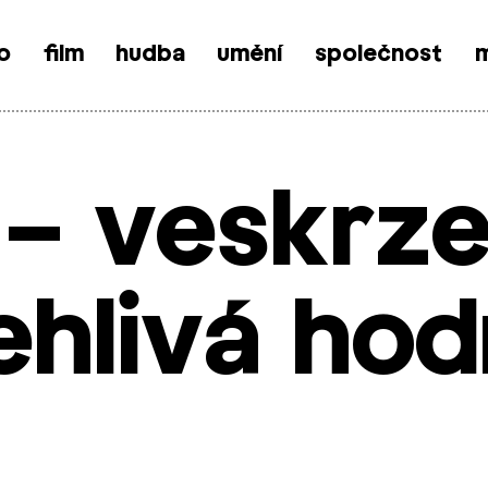
o
film
hudba
umění
společnost
m
 – veskrz
ehlivá ho