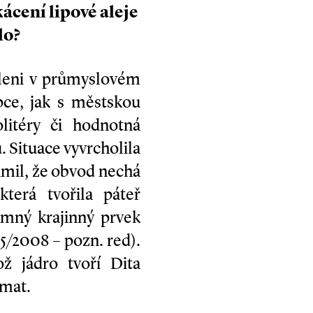
ácení lipové aleje
lo?
zeleni v průmyslovém
pce, jak s městskou
litéry či hodnotná
. Situace vyvrcholila
námil, že obvod nechá
která tvořila páteř
mný krajinný prvek
 5/2008 – pozn. red).
ž jádro tvoří Dita
umat.