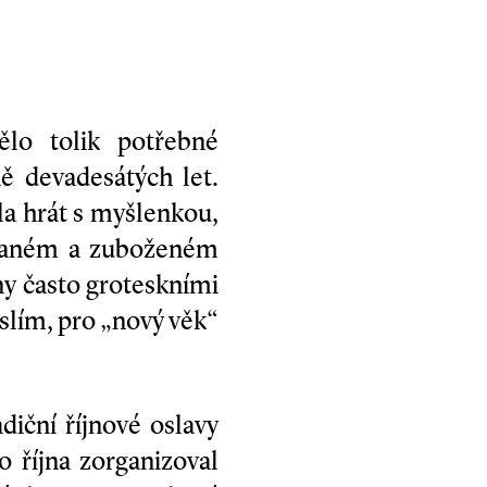
ělo tolik potřebné
ě devadesátých let.
la hrát s myšlenkou,
rpaném a zuboženém
ány často groteskními
yslím, pro „nový věk“
iční říjnové oslavy
 října zorganizoval