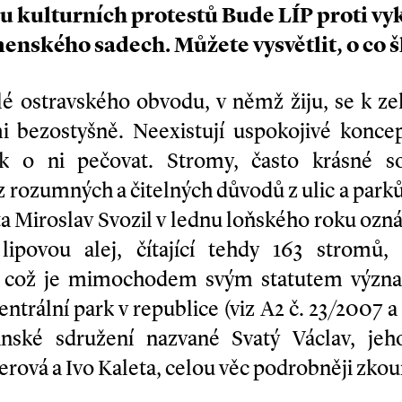
u kulturních protestů Bude LÍP proti vyk
enského sadech. Můžete vysvětlit, o co š
telé ostravského obvodu, v němž žiju, se k 
i bezostyšně. Neexistují uspokojivé konce
jak o ni pečovat. Stromy, často krásné so
 rozumných a čitelných důvodů z ulic a parků
sta Miroslav Svozil v lednu loňského roku oz
lipovou alej, čítající tehdy 163 stromů, 
což je mimochodem svým statutem význa
entrální park v republice (viz A2 č. 23/2007 a
nské sdružení nazvané Svatý Václav, jeho
erová a Ivo Kaleta, celou věc podrobněji zko