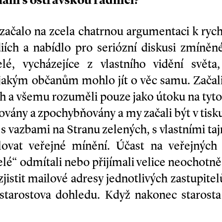
nání s ostravskou radnicí?
začalo na zcela chatrnou argumentaci k rych
ích a nabídlo pro seriózní diskusi zmíně
itelé, vycházejíce z vlastního vidění svět
ějakým občanům mohlo jít o věc samu. Začali
ch a všemu rozuměli pouze jako útoku na tyt
ovány a zpochybňovány a my začali být v tisku
 s vazbami na Stranu zelených, s vlastními taj
ovat veřejné mínění. Účast na veřejných
elé“ odmítali nebo přijímali velice neochotně
 zjistit mailové adresy jednotlivých zastupit
starostova dohledu. Když nakonec starosta 