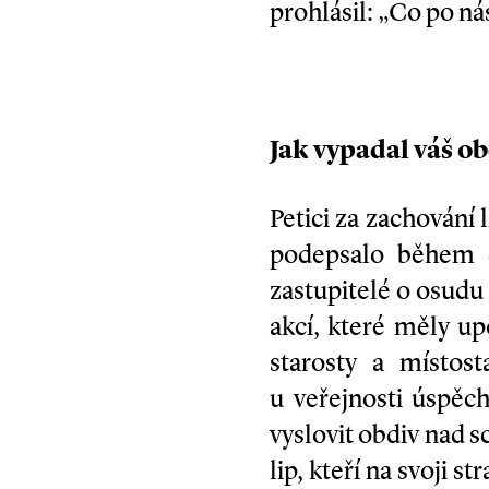
prohlásil: „Co po ná
Jak vypadal váš o
Petici za zachování
podepsalo během d
zastupitelé o osudu
akcí, které měly u
starosty a místos
u veřejnosti úspěc
vyslovit obdiv nad
lip, kteří na svoji 