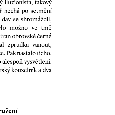
iluzionista, takový
ř nechá po setmění
ý dav se shromáždil,
 bylo možno ve tmě
 stran obrovské černé
čal zprudka vanout,
e. Pak nastalo ticho.
 alespoň vysvětlení.
arský kouzelník a dva
ružení