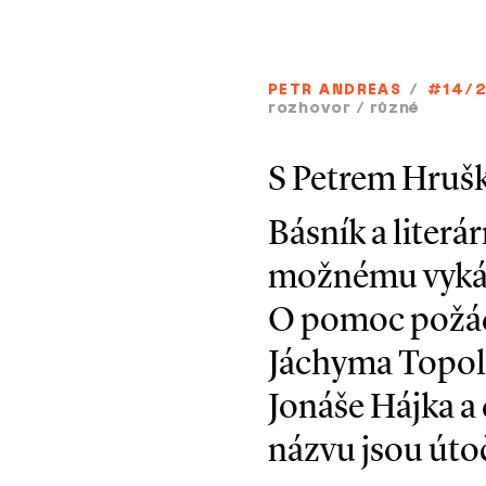
PETR ANDREAS
/
#14/
rozhovor
/
různé
S Petrem Hrušk
Básník a literá
možnému vykáce
O pomoc požád
Jáchyma Topola
Jonáše Hájka a 
názvu jsou úto