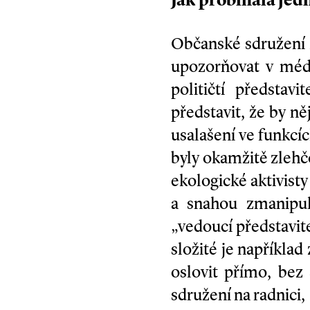
Jak probíhala jed
Občanské sdružení 
upozorňovat v médi
političtí představ
představit, že by n
usalašení ve funkcí
byly okamžitě zlehč
ekologické aktivisty
a snahou zmanipul
„vedoucí představit
složité je například
oslovit přímo, bez 
sdružení na radnici,