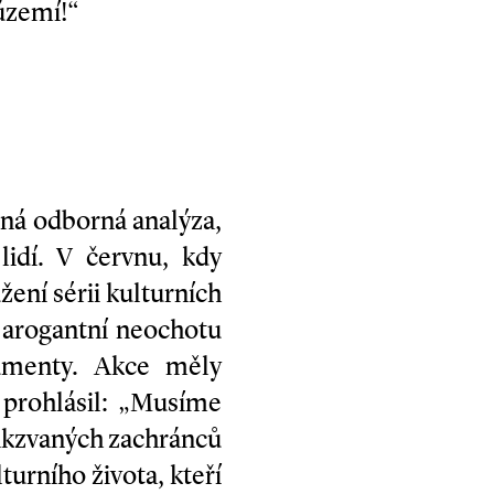
 území!“
dná odborná analýza,
idí. V červnu, kdy
ení sérii kulturních
 arogantní neochotu
gumenty. Akce měly
 prohlásil: „Musíme
akzvaných zachránců
turního života, kteří