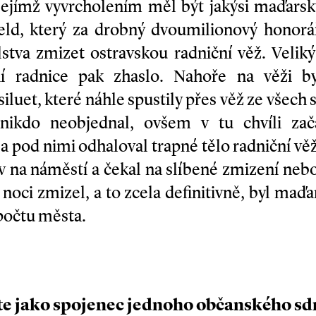
ejímž vyvrcholením měl být jakýsi maďarský 
eld, který za drobný dvoumilionový honorá
stva zmizet ostravskou radniční věž. Velik
ení radnice pak zhaslo. Nahoře na věži
iluet, které náhle spustily přes věž ze všech
ý nikdo neobjednal, ovšem v tu chvíli za
a pod nimi odhaloval trapné tělo radniční věž
av na náměstí a čekal na slíbené zmizení nebo
 noci zmizel, a to zcela definitivně, byl maď
počtu města.
te jako spojenec jednoho občanského sd