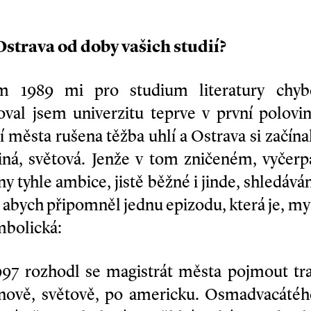
Ostrava od doby vašich studií?
m 1989 mi pro studium literatury chyb
oval jsem univerzitu teprve v první polovin
 města rušena těžba uhlí a Ostrava si začína
jiná, světová. Jenže v tom zničeném, vyče
y tyhle ambice, jistě běžné i jinde, shledáv
, abych připomněl jednu epizodu, která je, m
mbolická:
997 rozhodl se magistrát města pojmout trad
 nově, světově, po americku. Osmadvacátého