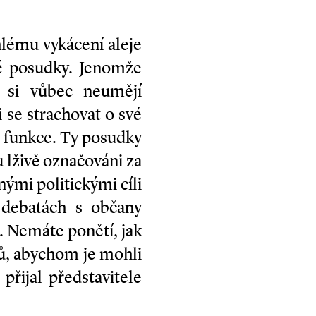
lému vykácení aleje
né posudky. Jenomže
a, si vůbec neumějí
 se strachovat o své
o funkce. Ty posudky
 lživě označováni za
nými politickými cíli
 debatách s občany
. Nemáte ponětí, jak
elů, abychom je mohli
přijal představitele