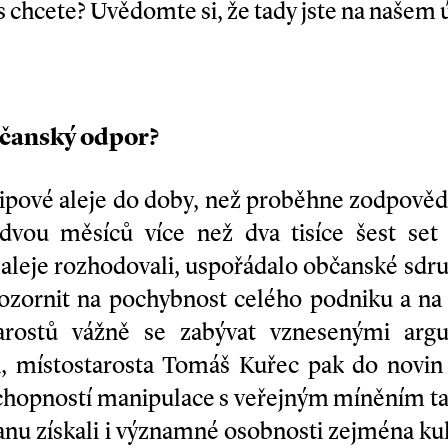
s chcete? Uvědomte si, že tady jste na našem
bčanský odpor?
 lipové aleje do doby, než proběhne zodpově
vou měsíců více než dva tisíce šest set l
 aleje rozhodovali, uspořádalo občanské sdruž
pozornit na pochybnost celého podniku a na
tarostů vážně se zabývat vznesenými ar
h, místostarosta Tomáš Kuřec pak do novin
 schopností manipulace s veřejným míněním t
stranu získali i významné osobnosti zejména kul