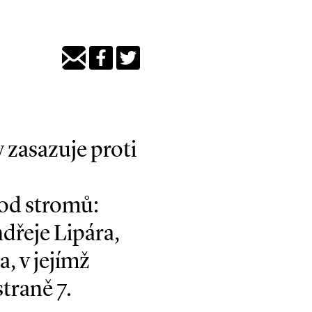
y zasazuje proti
od stromů:
dřeje Lipára,
, v jejímž
traně 7.