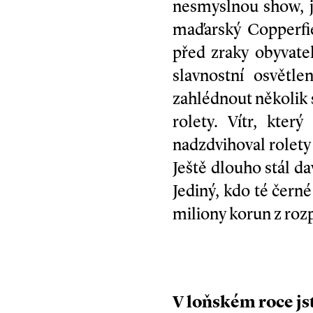
nesmyslnou show, j
maďarský Copperfi
před zraky obyvatel
slavnostní osvětl
zahlédnout několik s
rolety. Vítr, kter
nadzdvihoval rolety 
Ještě dlouho stál d
Jediný, kdo té černé
miliony korun z roz
V loňském roce js