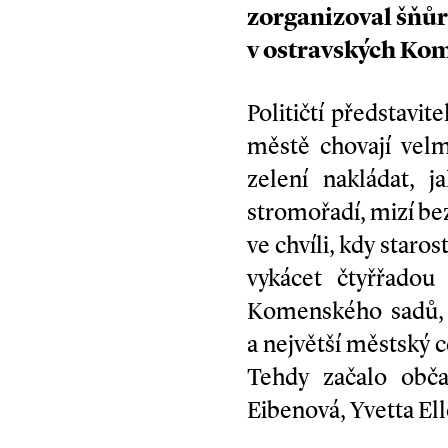
zorganizoval šňůr
v ostravských Kom
Političtí představi
městě chovají velm
zelení nakládat, 
stromořadí, mizí bez
ve chvíli, kdy staro
vykácet čtyřřadou 
Komenského sadů, 
a největší městský c
Tehdy začalo obča
Eibenová, Yvetta Ell