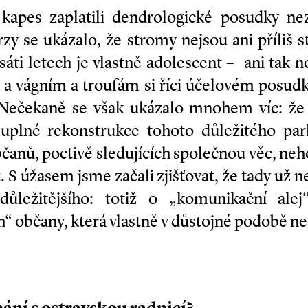
h kapes zaplatili dendrologické posudky ne
rzy se ukázalo, že stromy nejsou ani příliš s
esáti letech je vlastně adolescent – ani tak n
 a vágním a troufám si říci účelovém posud
 Nečekaně se však ukázalo mnohem víc: že
luplné rekonstrukce tohoto důležitého par
anů, poctivě sledujících společnou věc, neho
at. S úžasem jsme začali zjišťovat, že tady už 
důležitějšího: totiž o „komunikační alej
ich“ občany, která vlastně v důstojné podobě ne