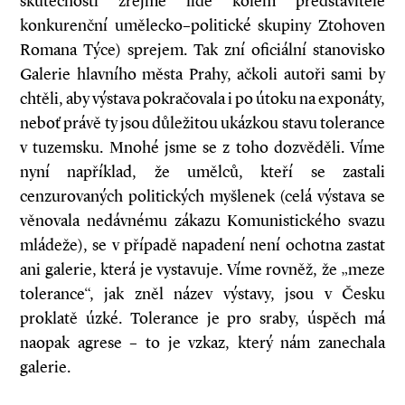
skutečnosti zřejmě lidé kolem představitele
konkurenční umělecko–politické skupiny Ztohoven
Romana Týce) sprejem. Tak zní oficiální stanovisko
Galerie hlavního města Prahy, ačkoli autoři sami by
chtěli, aby výstava pokračovala i po útoku na exponáty,
neboť právě ty jsou důležitou ukázkou stavu tolerance
v tuzemsku. Mnohé jsme se z toho dozvěděli. Víme
nyní například, že umělců, kteří se zastali
cenzurovaných politických myšlenek (celá výstava se
věnovala nedávnému zákazu Komunistického svazu
mládeže), se v případě napadení není ochotna zastat
ani galerie, která je vystavuje. Víme rovněž, že „meze
tolerance“, jak zněl název výstavy, jsou v Česku
proklatě úzké. Tolerance je pro sraby, úspěch má
naopak agrese – to je vzkaz, který nám zanechala
galerie.