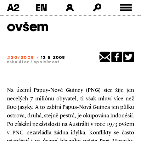
A2
Skip
ovšem
to
content
#20/2008
/
13. 5. 2008
eskalátor
/
společnost
Na území Papuy-Nové Guiney (PNG) sice žije jen
necelých 7 miliónu obyvatel, ti však mluví více než
800 jazyky. A to zabírá Papua-Nová Guinea jen půlku
ostrova, druhá, stejně pestrá, je okupována Indonésií.
Po získání nezávislosti na Austrálii v roce 1973 ovšem
v PNG nezavládla žádná idylka. Konflikty se často