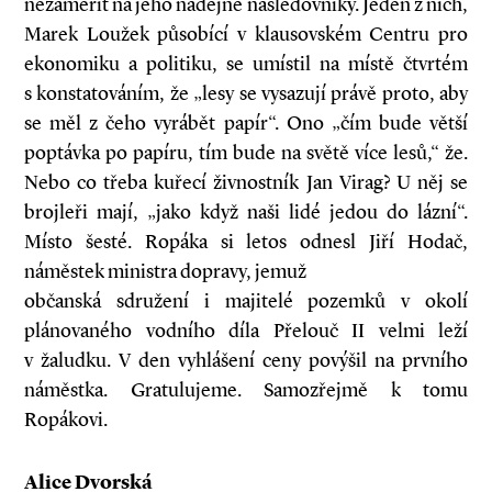
nezaměřit na jeho nadějné následovníky. Jeden z nich,
Marek Loužek působící v klausovském Centru pro
ekonomiku a politiku, se umístil na místě čtvrtém
s konstatováním, že „lesy se vysazují právě proto, aby
se měl z čeho vyrábět papír“. Ono „čím bude větší
poptávka po papíru, tím bude na světě více lesů,“ že.
Nebo co třeba kuřecí živnostník Jan Virag? U něj se
brojleři mají, „jako když naši lidé jedou do lázní“.
Místo šesté. Ropáka si letos odnesl Jiří Hodač,
náměstek ministra dopravy, jemuž
občanská sdružení i majitelé pozemků v okolí
plánovaného vodního díla Přelouč II velmi leží
v žaludku. V den vyhlášení ceny povýšil na prvního
náměstka. Gratulujeme. Samozřejmě k tomu
Ropákovi.
Alice Dvorská