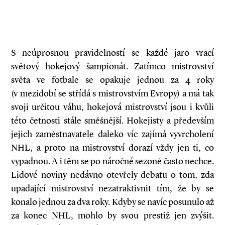
S neúprosnou pravidelností se každé jaro vrací
světový hokejový šampionát. Zatímco mistrovství
světa ve fotbale se opakuje jednou za 4 roky
(v mezidobí se střídá s mistrovstvím Evropy) a má tak
svoji určitou váhu, hokejová mistrovství jsou i kvůli
této četnosti stále směšnější. Hokejisty a především
jejich zaměstnavatele daleko víc zajímá vyvrcholení
NHL, a proto na mistrovství dorazí vždy jen ti, co
vypadnou. A i těm se po náročné sezoně často nechce.
Lidové noviny nedávno otevřely debatu o tom, zda
upadající mistrovství nezatraktivnit tím, že by se
konalo jednou za dva roky. Kdyby se navíc posunulo až
za konec NHL, mohlo by svou prestiž jen zvýšit.