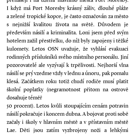
přenášejí i na území hlavního města Port Moresby.
I když má Port Moresby krásný záliv, dlouhé pláže
a zelené tropické kopce, je často označován za město
s nejnižší kvalitou života na světě. Důvodem je
především násilí a kriminalita. Loni jsem před svým
hotelem zažil přestřelku, do níž byly zapojeny i těžké
kulomety. Letos OSN uvažuje, že vyhlásí evakuaci
rodinných příslušníků svého místního personálu. Jiní
pozorovatelé ale vyzývají k trpělivosti. Nejhorší vlna
násilí se prý vzedme vždy v lednu a únoru, pak pomalu
klesá. Začátkem roku totiž chudí rodiče musí platit
školní poplatky (negramotnost přitom na ostrově
dosahuje téměř
50 procent). Letos kvůli stoupajícím cenám potravin
násilí pokračuje i koncem dubna. A bojovat proti sobě
začaly i školy v hlavním městě a v přístavním městě
Lae. Děti jsou zatím vyzbrojeny noži a lehkými