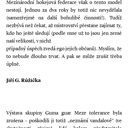
Mezinárodní hokejová federace však o tento model
nestojí. Jednou za dva roky by totiž nic nevydělala
(samozřejmě na další bohulibé činnosti!). Tudíž
nezbývá než čekat, až mistrovství přestane zajímat ty,
kdo ho ještě sledují (podle mne už to jsou jen země
naší velikosti, v nichž
případný úspěch zvedá ego jejich občanů). Myslím, že
to nebude dlouho trvat. A pak se může zrušit třeba
úplně.
Jiří G. Růžička
Výstava skupiny Guma guar Meze tolerance byla
zrušena – poškodili ji totiž „neznámí vandalové“ (ve