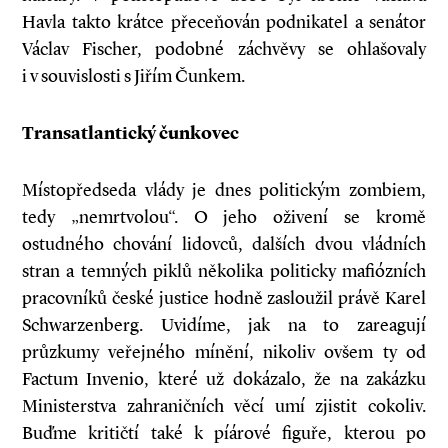
Havla takto krátce přeceňován podnikatel a senátor
Václav Fischer, podobné záchvěvy se ohlašovaly
i v souvislosti s Jiřím Čunkem.
Transatlantický čunkovec
Místopředseda vlády je dnes politickým zombiem,
tedy „nemrtvolou“. O jeho oživení se kromě
ostudného chování lidovců, dalších dvou vládních
stran a temných piklů několika politicky mafiózních
pracovníků české justice hodně zasloužil právě Karel
Schwarzenberg. Uvidíme, jak na to zareagují
průzkumy veřejného mínění, nikoliv ovšem ty od
Factum Invenio, které už dokázalo, že na zakázku
Ministerstva zahraničních věcí umí zjistit cokoliv.
Buďme kritičtí také k píárové figuře, kterou po