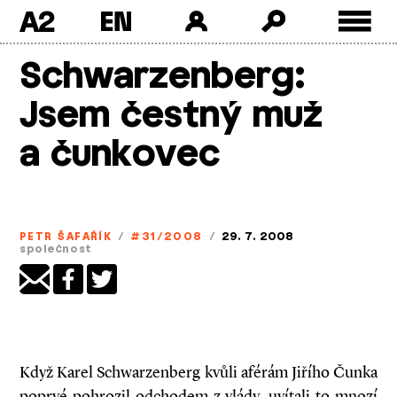
A2
Skip
Schwarzenberg:
to
content
Jsem čestný muž
a čunkovec
PETR ŠAFAŘÍK
/
#31/2008
/
29. 7. 2008
společnost
Když Karel Schwarzenberg kvůli aférám Jiřího Čunka
poprvé pohrozil odchodem z vlády, uvítali to mnozí