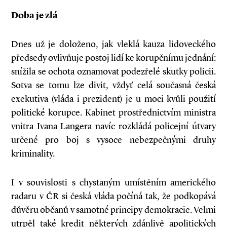
Doba je zlá
Dnes už je doloženo, jak vleklá kauza lidoveckého
předsedy ovlivňuje postoj lidí ke korupční­mu jednání:
snížila se ochota oznamovat podezřelé skutky policii.
Sotva se tomu lze divit, vždyť celá současná česká
exekutiva (vláda i prezident) je u moci kvůli použití
politické korupce. Kabinet prostřednictvím ministra
vnitra Ivana Langera navíc rozkládá policejní útvary
určené pro boj s vysoce nebezpečnými druhy
kriminality.
I v souvislosti s chystaným umístěním amerického
radaru v ČR si česká vláda počíná tak, že podkopává
důvěru občanů v samotné principy demokracie. Velmi
utrpěl také kredit některých zdánlivě apolitických