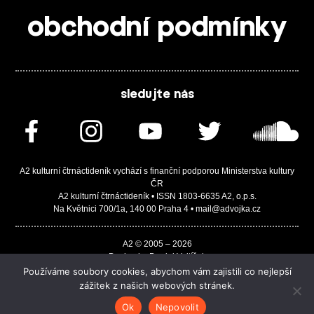
obchodní podmínky
sledujte nás
A2 kulturní čtrnáctideník vychází s finanční podporou Ministerstva kultury
ČR
A2 kulturní čtrnáctideník • ISSN 1803-6635 A2, o.p.s.
Na Květnici 700/1a, 140 00 Praha 4 • mail@advojka.cz
A2 © 2005 – 2026
Design by Daniel Vojtíšek
Built by JASA-IT & ChSoft
Používáme soubory cookies, abychom vám zajistili co nejlepší
zážitek z našich webových stránek.
Ok
Nepovolit