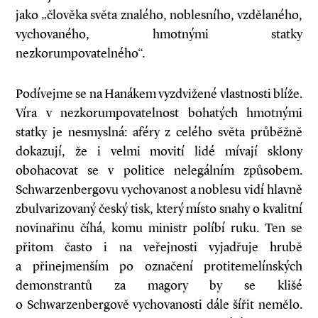
jako „člověka světa znalého, noblesního, vzdělaného,
vychovaného, hmotnými statky
nezkorumpovatelného“.
Podívejme se na Hanákem vyzdvižené vlastnosti blíže.
Víra v nezkorumpovatelnost bohatých hmotnými
statky je nesmyslná: aféry z celého světa průběžně
dokazují, že i velmi movití lidé mívají sklony
obohacovat se v politice nelegálním způsobem.
Schwarzenbergovu vychovanost a noblesu vidí hlavně
zbulvarizovaný český tisk, který místo snahy o kvalitní
novinařinu číhá, komu ministr políbí ruku. Ten se
přitom často i na veřejnosti vyjadřuje hrubě
a přinejmenším po označení protitemelínských
demonstrantů za magory by se klišé
o Schwarzenbergově vychovanosti dále šířit nemělo.