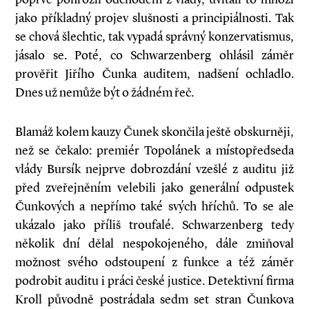
jako příkladný projev slušnosti a principiálnosti. Tak
se chová šlechtic, tak vypadá správný konzervatismus,
jásalo se. Poté, co Schwarzenberg ohlásil záměr
prověřit Jiřího Čunka auditem, nadšení ochladlo.
Dnes už nemůže být o žádném řeč.
Blamáž kolem kauzy Čunek skončila ještě obskurněji,
než se čekalo: premiér Topolánek a místopředseda
vlády Bursík nejprve dobrozdání vzešlé z auditu již
před zveřejněním velebili jako generální odpustek
Čunkových a nepřímo také svých hříchů. To se ale
ukázalo jako příliš troufalé. Schwarzenberg tedy
několik dní dělal nespokojeného, dále zmiňoval
možnost svého odstoupení z funkce a též záměr
podrobit auditu i práci české justice. Detektivní firma
Kroll původně postrádala sedm set stran Čunkova