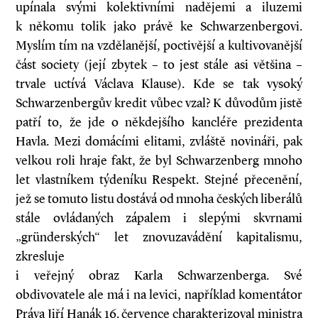
upínala svými kolektivními nadějemi a iluzemi
k někomu tolik jako právě ke Schwarzenbergovi.
Myslím tím na vzdělanější, poctivější a kultivovanější
část society (její zbytek – to jest stále asi většina –
trvale uctívá Václava Klause). Kde se tak vysoký
Schwarzenbergův kredit vůbec vzal? K důvodům jistě
patří to, že jde o někdejšího kancléře prezidenta
Havla. Mezi domácími elitami, zvláště novináři, pak
velkou roli hraje fakt, že byl Schwarzenberg mnoho
let vlastníkem týdeníku Respekt. Stejné přecenění,
jež se tomuto listu dostává od mnoha českých liberálů
stále ovládaných zápalem i slepými skvrnami
„gründerských“ let znovuzavádění kapitalismu,
zkresluje
i veřejný obraz Karla Schwarzenberga. Své
obdivovatele ale má i na levici, například komentátor
Práva Jiří Hanák 16. července charakterizoval ministra