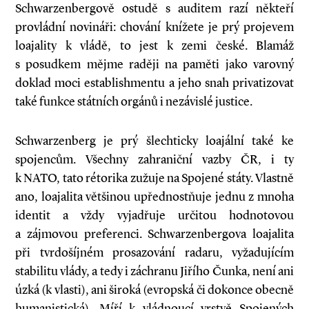
Schwarzenbergově ostudě s auditem razí někteří
provládní novináři: chování knížete je prý projevem
loajality k vládě, to jest k zemi české. Blamáž
s posudkem mějme raději na paměti jako varovný
doklad moci establishmentu a jeho snah privatizovat
také funkce státních orgánů i nezávislé justice.
Schwarzenberg je prý šlechticky loajální také ke
spojencům. Všechny zahraniční vazby ČR, i ty
k NATO, tato rétorika zužuje na Spojené státy. Vlastně
ano, loajalita většinou upřednostňuje jednu z mnoha
identit a vždy vyjadřuje určitou hodnotovou
a zájmovou preferenci. Schwarzenbergova loajalita
při tvrdošíjném prosazování radaru, vyžadujícím
stabilitu vlády, a tedy i záchranu Jiřího Čunka, není ani
úzká (k vlasti), ani široká (evropská či dokonce obecně
humanistická). Míří k vládnoucí vrstvě Spojených