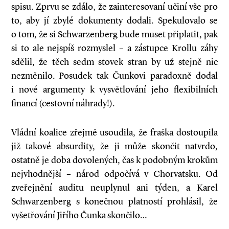
spisu. Zprvu se zdálo, že zainteresovaní učiní vše pro
to, aby jí zbylé dokumenty dodali. Spekulovalo se
o tom, že si Schwarzenberg bude muset připlatit, pak
si to ale nejspíš rozmyslel – a zástupce Krollu záhy
sdělil, že těch sedm stovek stran by už stejně nic
nezměnilo. Posudek tak Čunkovi paradoxně dodal
i nové argumenty k vysvětlování jeho flexibilních
financí (cestovní náhrady!).
Vládní koalice zřejmě usoudila, že fraška dostoupila
již takové absurdity, že ji může skončit natvrdo,
ostatně je doba dovolených, čas k podobným krokům
nejvhodnější – národ odpočívá v Chorvatsku. Od
zveřejnění auditu neuplynul ani týden, a Karel
Schwarzenberg s konečnou platností prohlásil, že
vyšetřování Jiřího Čunka skončilo…