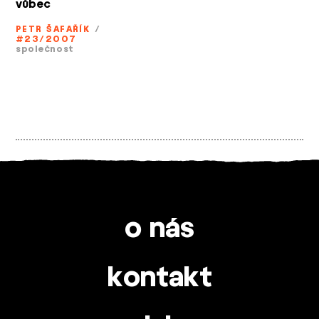
vůbec
PETR ŠAFAŘÍK
/
#23/2007
společnost
o nás
kontakt