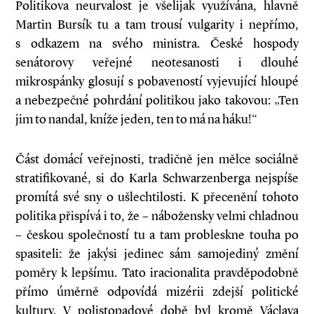
Politikova neurvalost je všelijak využívána, hlavně
Martin Bursík tu a tam trousí vulgarity i nepřímo,
s odkazem na svého ministra. České hospody
senátorovy veřejné neotesanosti i dlouhé
mikrospánky glosují s pobaveností vyjevující hloupé
a nebezpečné pohrdání politikou jako takovou: „Ten
jim to nandal, kníže jeden, ten to má na háku!“
Část domácí veřejnosti, tradičně jen mělce sociálně
stratifikované, si do Karla Schwarzenberga nejspíše
promítá své sny o ušlechtilosti. K přecenění tohoto
politika přispívá i to, že – nábožensky velmi chladnou
– českou společností tu a tam probleskne touha po
spasiteli: že jakýsi jedinec sám samojediný změní
poměry k lepšímu. Tato iracionalita pravděpodobně
přímo úměrně odpovídá mizérii zdejší politické
kultury. V polistopadové době byl kromě Václava