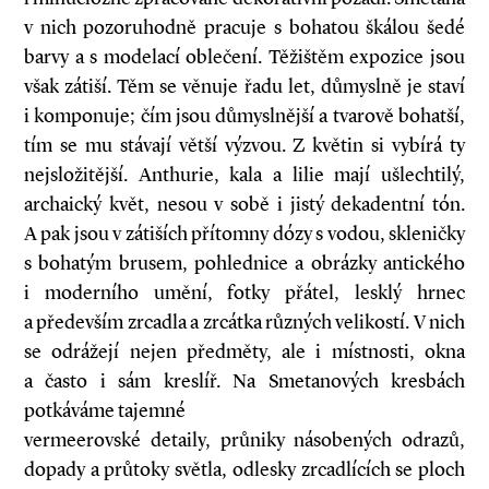
v nich pozoruhodně pracuje s bohatou škálou šedé
barvy a s modelací oblečení. Těžištěm expozice jsou
však zátiší. Těm se věnuje řadu let, důmyslně je staví
i komponuje; čím jsou důmyslnější a tvarově bohatší,
tím se mu stávají větší výzvou. Z květin si vybírá ty
nejsložitější. Anthurie, kala a lilie mají ušlechtilý,
archaický květ, nesou v sobě i jistý dekadentní tón.
A pak jsou v zátiších přítomny dózy s vodou, skleničky
s bohatým brusem, pohlednice a obrázky antického
i moderního umění, fotky přátel, lesklý hrnec
a především zrcadla a zrcátka různých velikostí. V nich
se odrážejí nejen předměty, ale i místnosti, okna
a často i sám kreslíř. Na Smetanových kresbách
potkáváme tajemné
vermeerovské detaily, průniky násobených odrazů,
dopady a průtoky světla, odlesky zrcadlících se ploch