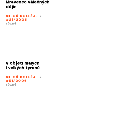
Mravenec válečných
dějin
MILOŠ DOLEŽAL
/
#21/2006
různé
V objetí malých
i velkých tyranů
MILOŠ DOLEŽAL
/
#51/2006
různé