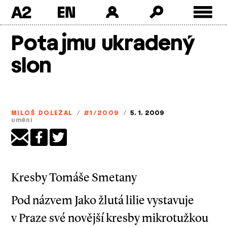
A2
Skip
Potajmu ukradený
to
content
slon
MILOŠ DOLEŽAL
/
#1/2009
/
5. 1. 2009
umění
Kresby Tomáše Smetany
Pod názvem Jako žlutá lilie vystavuje
v Praze své novější kresby mikrotužkou