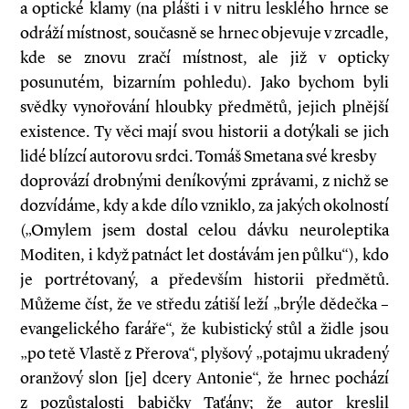
a optické klamy (na plášti i v nitru lesklého hrnce se
odráží místnost, současně se hrnec objevuje v zrcadle,
kde se znovu zračí místnost, ale již v opticky
posunutém, bizarním pohledu). Jako bychom byli
svědky vynořování hloubky předmětů, jejich plnější
existence. Ty věci mají svou historii a dotýkali se jich
lidé blízcí autorovu srdci. Tomáš Smetana své kresby
doprovází drobnými deníkovými zprávami, z nichž se
dozvídáme, kdy a kde dílo vzniklo, za jakých okolností
(„Omylem jsem dostal celou dávku neuroleptika
Moditen, i když patnáct let dostávám jen půlku“), kdo
je portrétovaný, a především historii předmětů.
Můžeme číst, že ve středu zátiší leží „brýle dědečka –
evangelického faráře“, že kubistický stůl a židle jsou
„po tetě Vlastě z Přerova“, plyšový „potajmu ukradený
oranžový slon [je] dcery Antonie“, že hrnec pochází
z pozůstalosti babičky Taťány; že autor kreslil