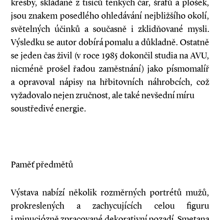
kresby, skládané z tisíců tenkých čar, šrafů a plošek,
jsou znakem posedlého ohledávání nejbližšího okolí,
světelných účinků a současně i zklidňované mysli.
Výsledku se autor dobírá pomalu a důkladně. Ostatně
se jeden čas živil (v roce 1985 dokončil studia na AVU,
nicméně prošel řadou zaměstnání) jako písmomalíř
a opravoval nápisy na hřbitovních náhrobcích, což
vyžadovalo nejen zručnost, ale také nevšední míru
soustředivé energie.
Paměť předmětů
Výstava nabízí několik rozměrných portrétů mužů,
prokreslených a zachycujících celou figuru
i minuciózně zpracované dekorativní pozadí. Smetana