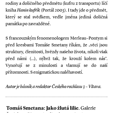
rodiny a doličného předmětu (kufru z transportu) líčí
kniha
Hanin kufřík
(Portál 2003). I tady jde o předmět,
který se stal svědkem, vedle jména jediná doličná
památka po zavražděné.
S francouzským fenomenologem Merleau–Pontym si
před kresbami Tomáše Smetany říkám, že „věci jsou
struktury, členitosti, hvězdy našeho života, nikoli však
před námi (…), nýbrž tak, že krouží kolem nás“.
Vynořují se z minulosti a vlamují se do naší
přítomnosti. S enigmatickou naléhavostí.
Autor je básník a redaktor Českého rozhlasu 3 – Vltava.
Tomáš Smetana: Jako žlutá lilie
. Galerie