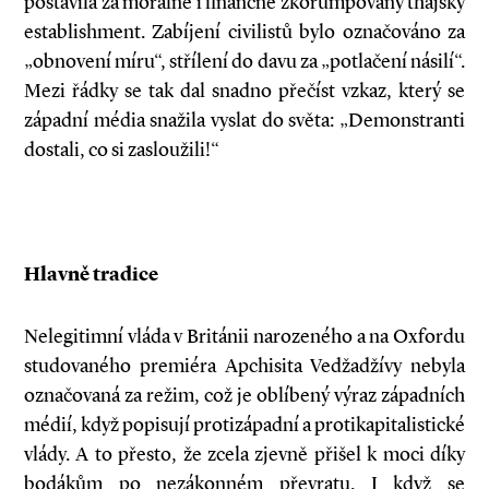
postavila za morálně i finančně zkorumpovaný thajský
establishment. Zabíjení civilistů bylo označováno za
„obnovení míru“, střílení do davu za „potlačení násilí“.
Mezi řádky se tak dal snadno přečíst vzkaz, který se
západní média snažila vyslat do světa: „Demonstranti
dostali, co si zasloužili!“
Hlavně tradice
Nelegitimní vláda v Británii narozeného a na Oxfordu
studovaného premiéra Apchisita Vedžadžívy nebyla
označovaná za režim, což je oblíbený výraz západních
médií, když popisují protizápadní a protikapitalistické
vlády. A to přesto, že zcela zjevně přišel k moci díky
bodákům po nezákonném převratu. I když se