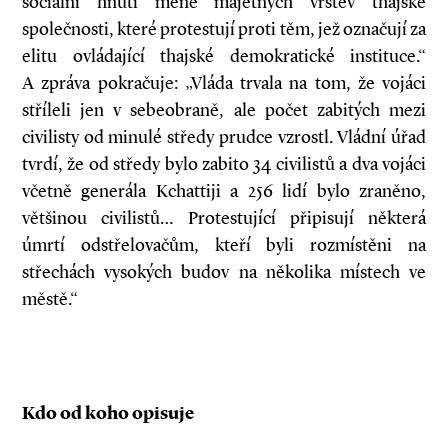
sociální hnutí méně majetných vrstev thajské
společnosti, které protestují proti těm, jež označují za
elitu ovládající thajské demokratické instituce.“
A zpráva pokračuje: „Vláda trvala na tom, že vojáci
stříleli jen v sebeobraně, ale počet zabitých mezi
civilisty od minulé středy prudce vzrostl. Vládní úřad
tvrdí, že od středy bylo zabito 34 civilistů a dva vojáci
včetně generála Kchattiji a 256 lidí bylo zraněno,
většinou civilistů… Protestující připisují některá
úmrtí odstřelovačům, kteří byli rozmístěni na
střechách vysokých budov na několika místech ve
městě.“
Kdo od koho opisuje