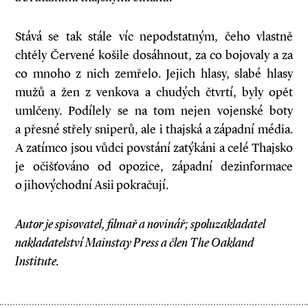
Stává se tak stále víc nepodstatným, čeho vlastně
chtěly Červené košile dosáhnout, za co bojovaly a za
co mnoho z nich zemřelo. Jejich hlasy, slabé hlasy
mužů a žen z venkova a chudých čtvrtí, byly opět
umlčeny. Podílely se na tom nejen vojenské boty
a přesné střely sniperů, ale i thajská a západní média.
A zatímco jsou vůdci povstání zatýkáni a celé Thajsko
je očišťováno od opozice, západní dezinformace
o jihovýchodní Asii pokračují.
Autor je spisovatel, filmař a novinář; spoluzakladatel
nakladatelství Mainstay Press a člen The Oakland
Institute.