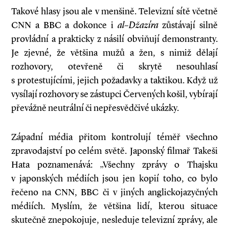
Takové hlasy jsou ale v menšině. Televizní sítě včetně
CNN a BBC a dokonce i
al
–
Džazíra
zůstávají silně
provládní a prakticky z násilí obviňují demonstranty.
Je zjevné, že většina mužů a žen, s nimiž dělají
rozhovory, otevřeně či skrytě nesouhlasí
s protestujícími, jejich požadavky a taktikou. Když už
vysílají rozhovory se zástupci Červených košil, vybírají
převážně neutrální či nepřesvědčivé ukázky.
Západní média přitom kontrolují téměř všechno
zpravodajství po celém světě. Japonský filmař Takeši
Hata poznamenává: „Všechny zprávy o Thajsku
v japonských médiích jsou jen kopií toho, co bylo
řečeno na CNN, BBC či v jiných anglickojazyčných
médiích. Myslím, že většina lidí, kterou situace
skutečně znepokojuje, nesleduje televizní zprávy, ale