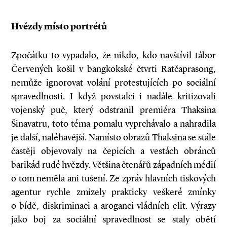
Hvězdy místo portrétů
Zpočátku to vypadalo, že nikdo, kdo navštívil tábor
Červených košil v bangkokské čtvrti Ratčaprasong,
nemůže ignorovat volání protestujících po sociální
spravedlnosti. I když povstalci i nadále kritizovali
vojenský puč, který odstranil premiéra Thaksina
Šinavatru, toto téma pomalu vyprchávalo a nahradila
je další, naléhavější. Namísto obrazů Thaksina se stále
častěji objevovaly na čepicích a vestách obránců
barikád rudé hvězdy. Většina čtenářů západních médií
o tom neměla ani tušení. Ze zpráv hlavních tiskových
agentur rychle zmizely prakticky veškeré zmínky
o bídě, diskriminaci a aroganci vládních elit. Výrazy
jako boj za sociální spravedlnost se staly obětí