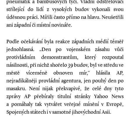
pneumatik a bambusových tyčí. Vládní odstřelovači
střílející do lidí z vysokých budov vykonali svou
úděsnou práci. Mířili často přímo na hlavu. Neušetřili
ani západní či místní novináře.
Podle očekávání byla reakce západních médií téměř
jednohlasná. „Den po vojenském zásahu vůči
protivládním demonstrantům, který rozpoutal
násilnosti, při nichž shořelo 39 budov, byl ve středu ve
městě víceméně obnoven mír,“ hlásila AP,
nejradikálněji provládní agentura, jen pouhý den po
masakru. Není nijak překvapivé, že celé dny tyto
zprávy AP přebíraly titulní stránky Yahoo News
a pomáhaly tak vytvářet veřejné mínění v Evropě,
Spojených státech i v samotné jihovýchodní Asii.