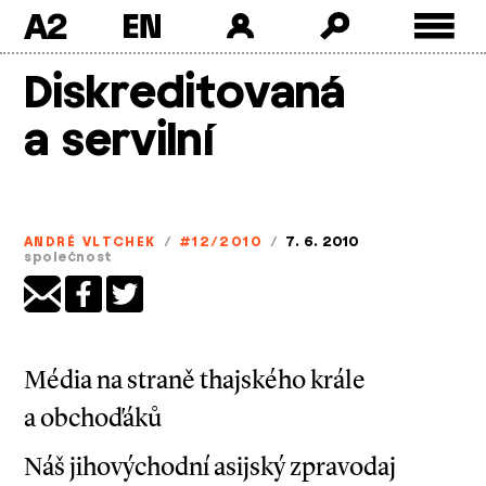
A2
Skip
Diskreditovaná
to
content
a servilní
ANDRÉ VLTCHEK
/
#12/2010
/
7. 6. 2010
společnost
Média na straně thajského krále
a obchoďáků
Náš jihovýchodní asijský zpravodaj