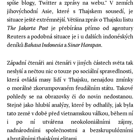
spíše blogy, Twitter a zprávy na webu.“ V zemích
jihovýchodní Asie, které s Thajskem sousedí, je
situace ještě extrémnější. Většina zpráv o Thajsku listu
The Jakarta Post
je přebírána přímo od agentury
Reuters a podobná situace je i u dalších indonéských
deníků
Bahasa Indonesia
a
Sinar Harapan
.
Západní čtenáři ani čtenáři v jiných částech světa tak
neslyší a nečtou nic o touze po sociální spravedlnosti,
která ovládá masy lidí v Thajsku, nenajdou zmínky
o morálně zkorumpovaném feudálním státu. Takové
pohledy se na obrazovky či do novin nedostanou.
Stejně jako hlubší analýzy, které by odhalily, jak byla
tato země v době před vietnamskou válkou, během ní
i po ní utvářena neokoloniálními zájmy,
nadnárodními společnostmi a bezskrupulózními
a brutálními thajskými elitami.