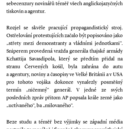
sebecenzury novinářů téměř všech anglickojazyčných
tiskovin a agentur.
Rozjel se skvěle pracující propagandistický stroj.
Ostřelování protestujících začalo být popisováno jako
„střety mezi demonstranty a vládními jednotkami“.
Sniperem provedená vražda generála thajské armády
Kchattija Savasdipola, který se předtím přidal na
stranu Červených košil, byla zahrána do autu
a agentury, noviny a časopisy ve Velké Británii a v USA
pro tohoto vojáka dokonce vynalezly posměšný
termín „ničemný“ generál. V jedné ze svých
posledních zpráv přitom AP popsala krále země jako
„uctívaného“, ba „milovaného“.
Beze studu a téměř bez výjimky se západní média