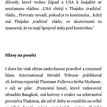
důvody, které vedou Západ a USA k loajalitě se
současnou vládou: „USA chtějí v Thajsku ,tradiční‘
vládu… Převraty nevadí, pokud je tu kontinuita… Když
má Thajsko ,tradiční‘ vládu, ve skutečnosti to
znamená, že to mají Spojené státy pod kontrolou.“
Hlasy na poušti
I dnes lze však občas zaslechnout pravdivé a rozumné
hlasy. International Herald Tribune publikoval
18. května reportáž Thomase Fullera a Setha Mydanse,
v níž se píše: „Protestní hnutí, které vzdorovitě
obsadilo Bangkok, má kořeny v reakci na odstranění
premiéra Thaksina, ale od té doby se rozšířilo na velké