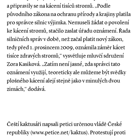
a připravily se na kácení tisíců stromů. „Podle
původního zákona na ochranu přírody a krajiny platila
pro správce silnic výjimka. Nemuseli žádat o povolení
ke kácení stromů, stačilo zaslat úřadu oznámení. Řada
silničních správ v době, než začal platit nový zákon,
tedy před 1. prosincem 2009, oznámila záměr kácet
tisíce zdravých stromů,“ vysvětluje mluvčí sdružení
Zora Kasiková. „Zatím není jasné, zda správci tato
oznámení využijí, teoreticky ale můžeme být svědky
plošného kácení alejí stejně jako v minulých dvou
zimách,“ dodává.
Čeští kaktusáři napsali petici určenou vládě České
republiky (www.petice.net/kaktus). Protestují proti