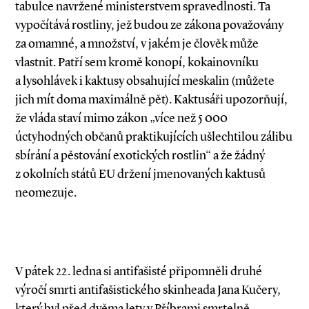
tabulce navržené ministerstvem spravedlnosti. Ta
vypočítává rostliny, jež budou ze zákona považovány
za omamné, a množství, v jakém je člověk může
vlastnit. Patří sem kromě konopí, kokainovníku
a lysohlávek i kaktusy obsahující meskalin (můžete
jich mít doma maximálně pět). Kaktusáři upozorňují,
že vláda staví mimo zákon „více než 5 000
úctyhodných občanů praktikujících ušlechtilou zálibu
sbírání a pěstování exotických rostlin“ a že žádný
z okolních států EU držení jmenovaných kaktusů
neomezuje.
V pátek 22. ledna si antifašisté připomněli druhé
výročí smrti antifašistického skinheada Jana Kučery,
který byl před dvěma lety v Příbrami smrtelně