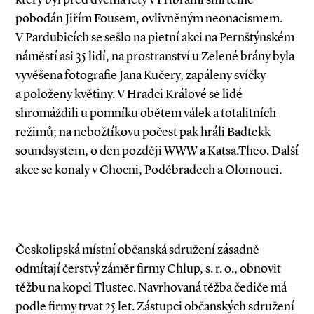
pobodán Jiřím Fousem, ovlivněným neonacismem.
V Pardubicích se sešlo na pietní akci na Pernštýnském
náměstí asi 35 lidí, na prostranství u Zelené brány byla
vyvěšena fotografie Jana Kučery, zapáleny svíčky
a položeny květiny. V Hradci Králové se lidé
shromáždili u pomníku obětem válek a totalitních
režimů; na nebožtíkovu počest pak hráli Badtekk
soundsystem, o den později WWW a Katsa.Theo. Další
akce se konaly v Chocni, Poděbradech a Olomouci.
Českolipská místní občanská sdružení zásadně
odmítají čerstvý záměr firmy Chlup, s. r. o., obnovit
těžbu na kopci Tlustec. Navrhovaná těžba čediče má
podle firmy trvat 25 let. Zástupci občanských sdružení