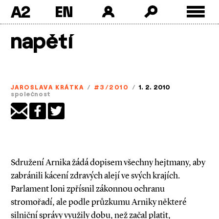
A2
Skip
napětí
to
content
JAROSLAVA KRÁTKA
/
#3/2010
/
1. 2. 2010
společnost
Sdružení Arnika žádá dopisem všechny hejtmany, aby
zabránili kácení zdravých alejí ve svých krajích.
Parlament loni zpřísnil zákonnou ochranu
stromořadí, ale podle průzkumu Arniky některé
silniční správy využily dobu, než začal platit,