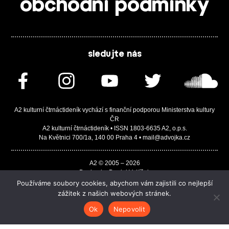
obchodní podmínky
sledujte nás
A2 kulturní čtrnáctideník vychází s finanční podporou Ministerstva kultury
ČR
A2 kulturní čtrnáctideník • ISSN 1803-6635 A2, o.p.s.
Na Květnici 700/1a, 140 00 Praha 4 • mail@advojka.cz
A2 © 2005 – 2026
Design by Daniel Vojtíšek
Built by JASA-IT & ChSoft
Používáme soubory cookies, abychom vám zajistili co nejlepší
zážitek z našich webových stránek.
Ok
Nepovolit