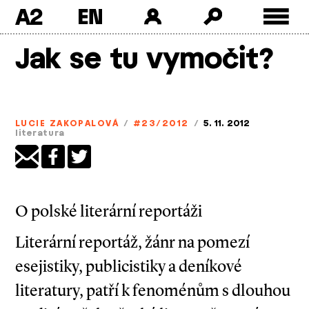
A2
Skip
Jak se tu vymočit?
to
content
LUCIE ZAKOPALOVÁ
/
#23/2012
/
5. 11. 2012
literatura
O polské literární reportáži
Literární reportáž, žánr na pomezí
esejistiky, publicistiky a deníkové
literatury, patří k fenoménům s dlouhou