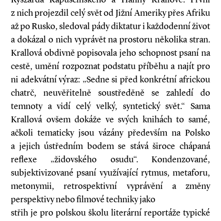
z nich projezdil celý svět od Jižní Ameriky přes Afriku
až po Rusko, sledoval pády diktatur i každodenní život
a dokázal o nich vyprávět na prostoru několika stran.
Krallová obdivně popisovala jeho schopnost psaní na
cestě, umění rozpoznat podstatu příběhu a najít pro
ni adekvátní výraz: „Sedne si před konkrétní africkou
chatrč, neuvěřitelně soustředěně se zahledí do
temnoty a vidí celý velký, syntetický svět.“ Sama
Krallová ovšem dokáže ve svých knihách to samé,
ačkoli tematicky jsou vázány především na Polsko
a jejich ústředním bodem se stává široce chápaná
reflexe „židovského osudu“. Kondenzované,
subjektivizované psaní využívající rytmus, metaforu,
metonymii, retrospektivní vyprávění a změny
perspektivy nebo filmové techniky jako
střih je pro polskou školu literární reportáže typické