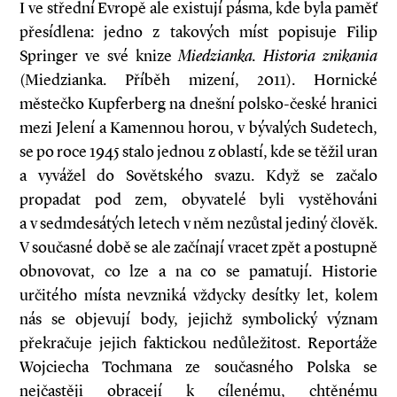
I ve střední Evropě ale existují pásma, kde byla paměť
přesídlena: jedno z takových míst popisuje Filip
Springer ve své knize
Miedzianka. Historia znikania
(Miedzianka. Příběh mizení, 2011). Hornické
městečko Kupferberg na dnešní polsko-české hranici
mezi Jelení a Kamennou horou, v bývalých Sudetech,
se po roce 1945 stalo jednou z oblastí, kde se těžil uran
a vyvážel do Sovětského svazu. Když se začalo
propadat pod zem, obyvatelé byli vystěhováni
a v sedmdesátých letech v něm nezůstal jediný člověk.
V současné době se ale začínají vracet zpět a postupně
obnovovat, co lze a na co se pamatují. Historie
určitého místa nevzniká vždycky desítky let, kolem
nás se objevují body, jejichž symbolický význam
překračuje jejich faktickou nedůležitost. Reportáže
Wojciecha Tochmana ze současného Polska se
nejčastěji obracejí k cílenému, chtěnému