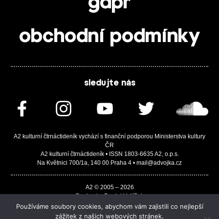
gdpr
obchodní podmínky
sledujte nás
A2 kulturní čtrnáctideník vychází s finanční podporou Ministerstva kultury
ČR
A2 kulturní čtrnáctideník • ISSN 1803-6635 A2, o.p.s.
Na Květnici 700/1a, 140 00 Praha 4 • mail@advojka.cz
A2 © 2005 – 2026
Design by Daniel Vojtíšek
Built by JASA-IT & ChSoft
Používáme soubory cookies, abychom vám zajistili co nejlepší
zážitek z našich webových stránek.