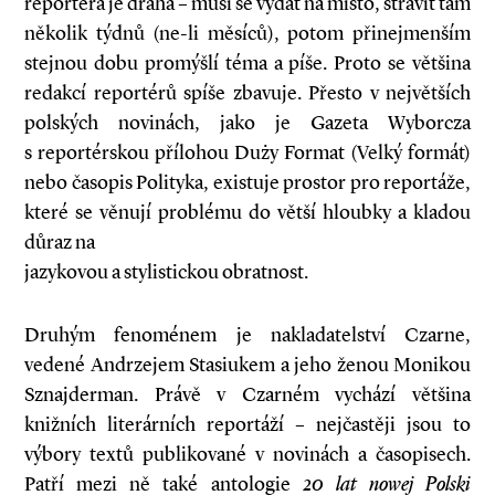
reportéra je drahá – musí se vydat na místo, strávit tam
několik týdnů (ne-li měsíců), potom přinejmenším
stejnou dobu promýšlí téma a píše. Proto se většina
redakcí reportérů spíše zbavuje. Přesto v největších
polských novinách, jako je Gazeta Wyborcza
s reportérskou přílohou Duży Format (Velký formát)
nebo časopis Polityka, existuje prostor pro reportáže,
které se věnují problému do větší hloubky a kladou
důraz na
jazykovou a stylistickou obratnost.
Druhým fenoménem je nakladatelství Czarne,
vedené Andrzejem Stasiukem a jeho ženou Monikou
Sznajderman. Právě v Czarném vychází většina
knižních literárních reportáží – nejčastěji jsou to
výbory textů publikované v novinách a časopisech.
Patří mezi ně také antologie
20 lat nowej Polski