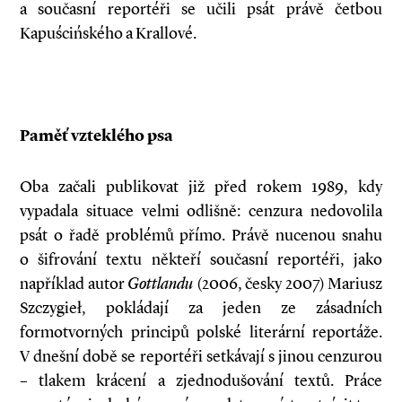
a současní reportéři se učili psát právě četbou
Kapuścińského a Krallové.
Paměť vzteklého psa
Oba začali publikovat již před rokem 1989, kdy
vypadala situace velmi odlišně: cenzura nedovolila
psát o řadě problémů přímo. Právě nucenou snahu
o šifrování textu někteří současní reportéři, jako
například autor
Gottlandu
(2006, česky 2007) Mariusz
Szczygieł, pokládají za jeden ze zásadních
formotvorných principů polské literární reportáže.
V dnešní době se reportéři setkávají s jinou cenzurou
– tlakem krácení a zjednodušování textů. Práce