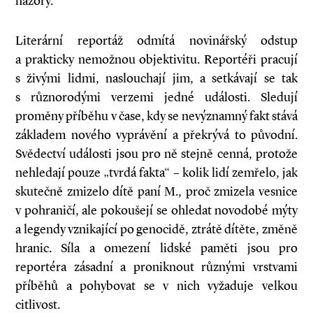
názory.
Literární reportáž odmítá novinářský odstup
a prakticky nemožnou objektivitu. Reportéři pracují
s živými lidmi, naslouchají jim, a setkávají se tak
s různorodými verzemi jedné události. Sledují
proměny příběhu v čase, kdy se nevýznamný fakt stává
základem nového vyprávění a překrývá to původní.
Svědectví události jsou pro ně stejně cenná, protože
nehledají pouze „tvrdá fakta“ – kolik lidí zemřelo, jak
skutečně zmizelo dítě paní M., proč zmizela vesnice
v pohraničí, ale pokoušejí se ohledat novodobé mýty
a legendy vznikající po genocidě, ztrátě dítěte, změně
hranic. Síla a omezení lidské paměti jsou pro
reportéra zásadní a proniknout různými vrstvami
příběhů a pohybovat se v nich vyžaduje velkou
citlivost.