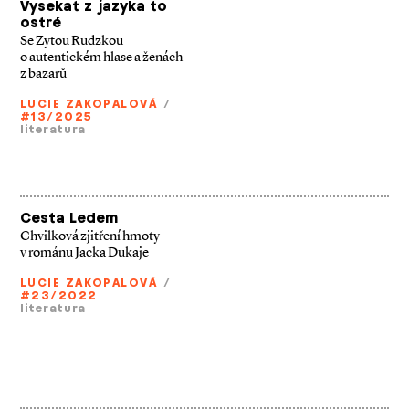
Vysekat z jazyka to
ostré
Se Zytou Rudzkou
o autentickém hlase a ženách
z bazarů
LUCIE ZAKOPALOVÁ
/
#13/2025
literatura
Cesta Ledem
Chvilková zjitření hmoty
v románu Jacka Dukaje
LUCIE ZAKOPALOVÁ
/
#23/2022
literatura