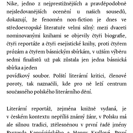
Nike, jedno z nejprestižnějších a pravděpodobně
nejsledovanějších ocenění u našich sousedů,
dokazují, že fenomén non-fiction je dnes ve
středoevropské literatuře velmi silný: mezi dvaceti
nominovanými knihami se objevily čtyři biografie,
čtyři reportáže a čtyři esejistické knihy, proti čtyřem
prózám a čtyřem básnickým sbírkám, v užším výběru
sedmi finalistů už pak zůstala jen jedna básnická
sbírka a jeden
povídkový soubor. Polští literární kritici, členové
poroty, tak naznačili, kde pro ně leží centrum
současného polského literárního dění.
Literární reportáž, zejména knižně vydaná, je
v českém kontextu nepříliš známý žánr, v Polsku má
ale silnou tradici, ztělesněnou v první řadě jmény
Ryszarda Kapuścińského a Hanny Krallové. První