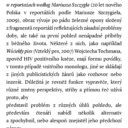
w reportażach według Mariusza Szczygła
(20 let nového
Polska v reportážích podle Mariusze Szczygieła,
2009), obraz vývoje po pádu železné opony složený
z fragmentů reportáží reflektujících zásadní problémy
doby, ale také na první pohled nenápadné příběhy
z běžného života. Některé z nich, jako například
Wściekły pies
(Vzteklý pes, 2007) Wojciecha Tochmana,
zpověď HIV pozitivního kněze, mají formu povídky,
v tomto případě vnitřního monologu, jiné se skládají
z jiných publicistických žánrů jako rozhovor nebo
inzerát. Důležitá je rovněž funkce vypravěče, který
různé změny perspektivy, střihy a přímou řeč užívá
proto, aby
představil problém z různých úhlů pohledu, ale
především čtenáři nabídl několik alternativ
a zpochybnil, nebo alespoň znejistěl jeho předchozí