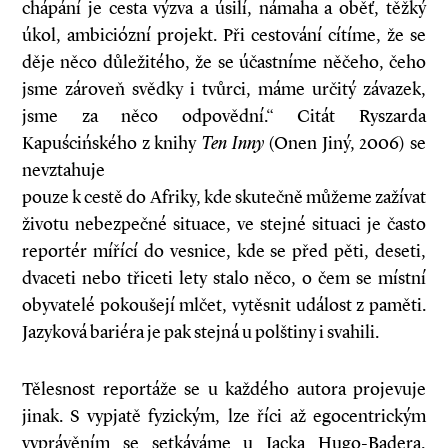
chápání je cesta výzva a úsilí, námaha a oběť, těžký
úkol, ambiciózní projekt. Při cestování cítíme, že se
děje něco důležitého, že se účastníme něčeho, čeho
jsme zároveň svědky i tvůrci, máme určitý závazek,
jsme za něco odpovědní.“ Citát Ryszarda
Kapuścińského z knihy
Ten Inny
(Onen Jiný, 2006) se
nevztahuje
pouze k cestě do Afriky, kde skutečně můžeme zažívat
životu nebezpečné situace, ve stejné situaci je často
reportér mířící do vesnice, kde se před pěti, deseti,
dvaceti nebo třiceti lety stalo něco, o čem se místní
obyvatelé pokoušejí mlčet, vytěsnit událost z paměti.
Jazyková bariéra je pak stejná u polštiny i svahili.
Tělesnost reportáže se u každého autora projevuje
jinak. S vypjatě fyzickým, lze říci až egocentrickým
vyprávěním se setkáváme u Jacka Hugo-Badera,