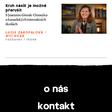
Kruh násilí je možné
přerušit
S Joannou Gierak­-Onoszko
o kanadských internátních
školách
LUCIE ZAKOPALOVÁ
/
#11/2022
rozhovor
/
různé
o nás
kontakt