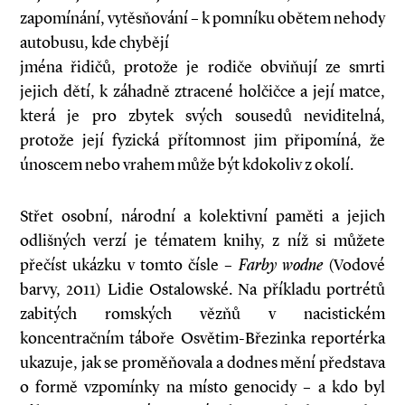
zapomínání, vytěsňování – k pomníku obětem nehody
autobusu, kde chybějí
jména řidičů, protože je rodiče obviňují ze smrti
jejich dětí, k záhadně ztracené holčičce a její matce,
která je pro zbytek svých sousedů neviditelná,
protože její fyzická přítomnost jim připomíná, že
únoscem nebo vrahem může být kdokoliv z okolí.
Střet osobní, národní a kolektivní paměti a jejich
odlišných verzí je tématem knihy, z níž si můžete
přečíst ukázku v tomto čísle –
Farby wodne
(Vodové
barvy, 2011) Lidie Ostalowské. Na příkladu portrétů
zabitých romských vězňů v nacistickém
koncentračním táboře Osvětim-Březinka reportérka
ukazuje, jak se proměňovala a dodnes mění představa
o formě vzpomínky na místo genocidy – a kdo byl