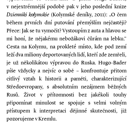
v nejextrémnější podobě pak v jeho poslední knize
Dzienniki kołymskie
(Kolymské deníky, 2011): „O čem
během prvních dní putování přemýšlím nejčastěji?
Přece: Jak se tu vymočit? Vystoupím z auta a hlavou se
mi honí, že nějakému nebožákovi čůrám na lebku.“
Cesta na Kolymu, na prokleté místo, kde pod zemí
leží dva miliony deportovaných lidí, kteří zde zemřeli,
je už několikátou výpravou do Ruska. Hugo-Bader
píše vždycky a nejvíc o sobě – konfrontuje přitom
citlivý vztah k historii a paměti, charakterizující
Středoevropany, s absolutním nezájmem běžných
Rusů. Život v přítomnosti bez jakékoli touhy
připomínat minulost se spojuje s velmi volným
přístupem k interpretaci dějinné skutečnosti, již
pozorujeme v Kremlu.