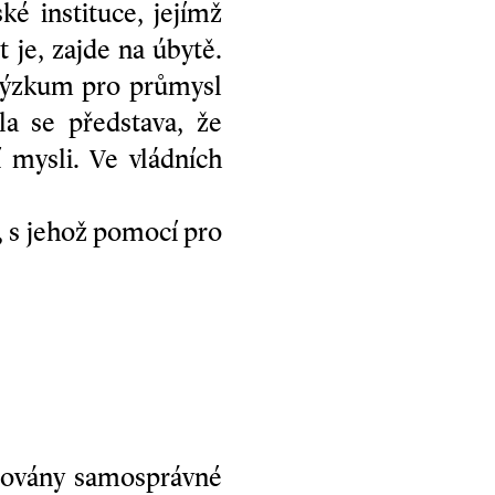
ké instituce, jejímž
 je, zajde na úbytě.
í výzkum pro průmysl
la se představa, že
í mysli. Ve vládních
, s jehož pomocí pro
idovány samosprávné