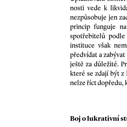
nosti vede k likvi
nezpůsobuje jen zad
princip funguje n
spotřebitelů podle
instituce však nem
předvídat a zabývat
ještě za důležité. P
které se zdají být 
nelze říct dopředu,
Boj o lukrativní s