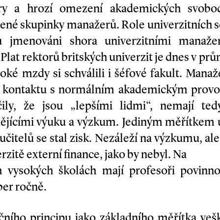
tury a hrozí omezení akademických svobod
ené skupinky manažerů. Role univerzitních s
u jmenováni shora univerzitními manažery
Plat rektorů britských univerzit je dnes v pr
ké mzdy si schválili i šéfové fakult. Manaž
z kontaktu s normálním akademickým prov
čily, že jsou „lepšími lidmi“, nemají ted
dějícími výuku a výzkum. Jediným měřítkem 
 učitelů se stal zisk. Nezáleží na výzkumu, ale
zitě externí finance, jako by nebyl. Na
h vysokých školách mají profesoři povinnos
ber ročně.
ího principu jako základního měřítka vešker