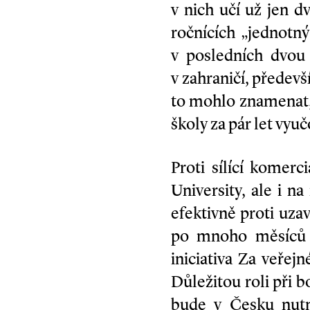
v nich učí už jen d
ročnících „jednotný
v posledních dvou 
v zahraničí, předev
to mohlo znamenat, 
školy za pár let vyuč
Proti sílící komer
University, ale i n
efektivně proti uza
po mnoho měsíců p
iniciativa Za veřej
Důležitou roli při b
bude v Česku nutn