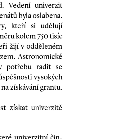
. Vedení univerzit
enátů byla oslabena.
, kteří si udělují
ůměru kolem 750 tisíc
eři žijí v odděleném
ozem. Astronomické
y potřebu radit se
úspěšnosti vysokých
 na získávání grantů.
t získat univerzitě
é univerzitní čin­­­