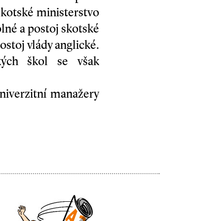
skotské ministerstvo
olné a postoj skotské
ostoj vlády anglické.
kých škol se však
univerzitní manažery