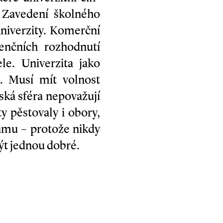
. Zavedení školného
univerzity. Komerční
enčních rozhodnutí
le. Univerzita jako
á. Musí mít volnost
ská sféra nepovažují
ty pěstovaly i obory,
namu – protože nikdy
ýt jednou dobré.