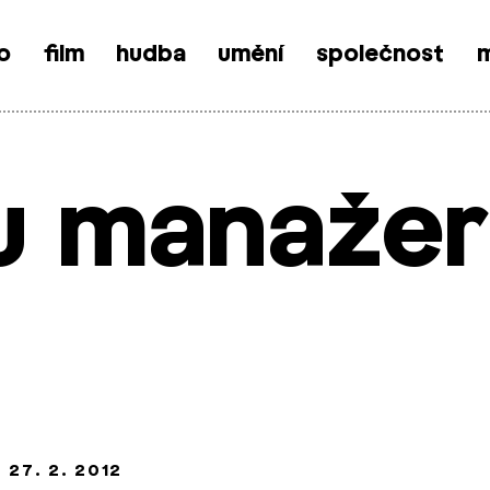
o
film
hudba
umění
společnost
m
u manažer
/
27. 2. 2012