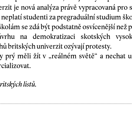
erzit je nová analýza právě vypracovaná pro 
 neplatí studenti za pregraduální studium šk
kolám se zdá být podstatně osvícenější než p
ávrhu na demokratizaci skotských vyso
 britských univerzit ozývají protesty.
by prý měli žít v „reálném světě“ a nechat 
cializovat.
ritských listů.