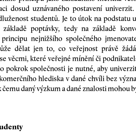
daci dosud uznávaného postavení univerzit
luženost studentů. Je to útok na podstatu 
a základě poptávky, tedy na základě konv
 principu nejnižšího společného jmenovate
ůže dělat jen to, co veřejnost právě žád
 se věcmi, které veřejné mínění či podnikatel
ro pokrok společnosti je nutné, aby univerzi
z komerčního hlediska v dané chvíli bez výz
 k čemu daný výzkum a dané znalosti mohou b
tudenty