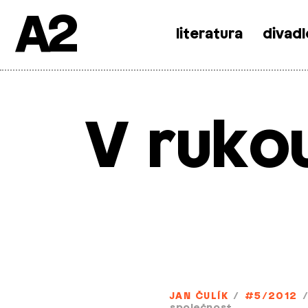
A2
literatura
divadl
Skip
to
content
V ruko
JAN ČULÍK
/
#5/2012