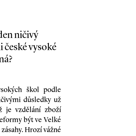
den ničivý
i české vysoké
ná?
ysokých škol podle
čivými důsledky už
ž je vzdělání zboží
 reformy být ve Velké
i zásahy. Hrozí vážné