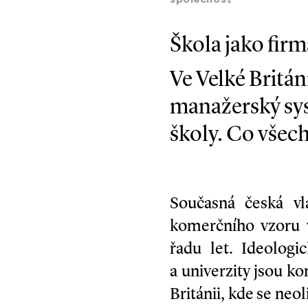
společnost
Škola jako firm
Ve Velké Britán
manažerský sys
školy. Co všec
Současná česká vl
komerčního vzoru 
řadu let. Ideologi
a univerzity jsou ko
Británii, kde se neo