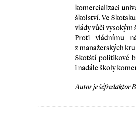
komercializaci univ
školství. Ve Skotsku
vlády vůči vysokým š
Proti vládnímu n
z manažerských kruhů
Skotští politikové 
i nadále školy komer
Autor je šéfredaktor B