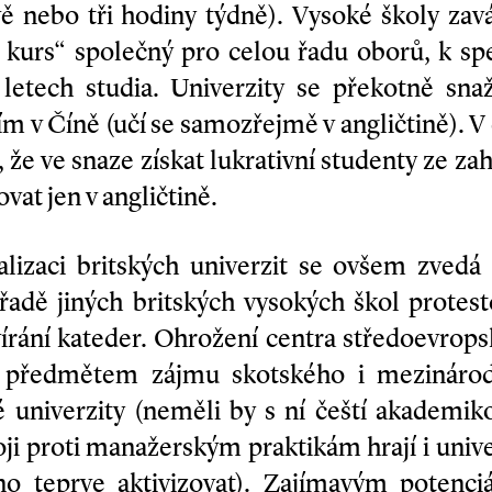
vě nebo tři hodiny týdně). Vysoké školy zav
 kurs“ společný pro celou řadu oborů, k spe
letech studia. Univerzity se překotně sna
ším v Číně (učí se samozřejmě v angličtině). 
že ve snaze získat lukrativní studenty ze za
ovat jen v angličtině.
cializaci britských univerzit se ovšem zved
a řadě jiných britských vysokých škol protest
vírání kateder. Ohrožení centra středoevropsk
ředmětem zájmu skotského i mezinárodn
né univerzity (neměli by s ní čeští akademik
oji proti manažerským praktikám hrají i univ
o teprve aktivizovat). Zajímavým potenci