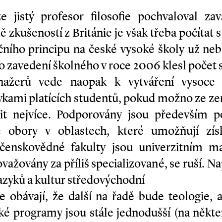
 jistý profesor filosofie pochvaloval zav
 zkušeností z Británie je však třeba počítat s
ního principu na české vysoké školy už ne
 Po zavedení školného v roce 2006 klesl počet 
nažerů vede naopak k vytváření vysoce l
vkami platících studentů, pokud možno ze 
tit nejvíce. Podporovány jsou především p
é obory v oblastech, které umožňují získ
čenskovědné fakulty jsou univerzitním m
važovány za příliš specializované, se ruší. N
zyků a kultur středovýchodní
 obávají, že další na řadě bude teologie, a
řské programy jsou stále jednodušší (na někte