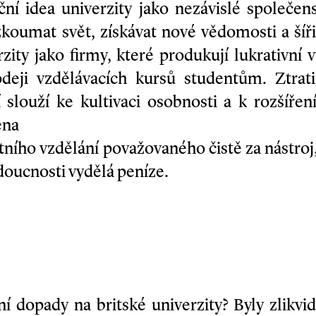
ční idea univerzity jako nezávislé společens
zkoumat svět, získávat nové vědomosti a šířit
rzity jako firmy, které produkují lukrativn
odeji vzdělávacích kursů studentům. Ztrati
í slouží ke kultivaci osobnosti a k rozšířen
ena
tního vzdělání považovaného čistě za nástroj
doucnosti vydělá peníze.
ní dopady na britské univerzity? Byly zlikv