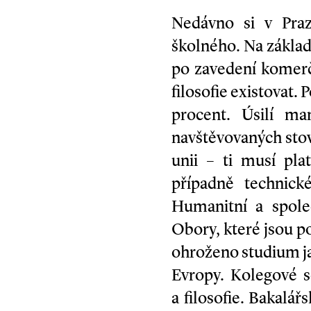
Nedávno si v Praze
školného. Na základě
po zavedení komerč
filosofie existovat.
procent. Úsilí ma
navštěvovaných sto
unii – ti musí pla
případně technick
Humanitní a spole
Obory, které jsou po
ohroženo studium ja
Evropy. Kolegové se
a filosofie. Bakalá