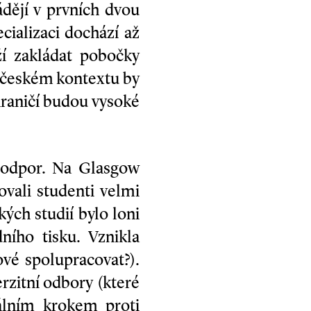
ádějí v prvních dvou
cializaci dochází až
ží zakládat pobočky
V českém kontextu by
hraničí budou vysoké
á odpor. Na Glasgow
ovali studenti velmi
ých studií bylo loni
ího tisku. Vznikla
ové spolupracovat?).
erzitní odbory (které
álním krokem proti