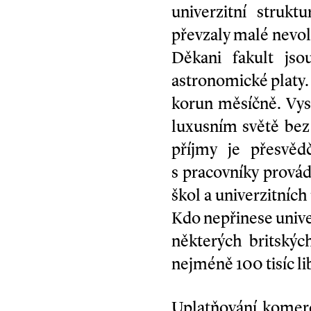
univerzitní struk
převzaly malé nevol
Děkani fakult jso
astronomické platy. 
korun měsíčně. Vyso
luxusním světě be
příjmy je přesvěd
s pracovníky prová
škol a univerzitních
Kdo nepřinese univer
některých britskýc
nejméně 100 tisíc li
Uplatňování komerčn