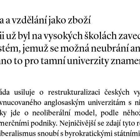
a a vzdělání jako zboží
ii už byl na vysokých školách zave
tém, jemuž se možná neubrání an
hno to pro tamní univerzity zname
áda usiluje o restrukturalizaci českých v
vnucovaného anglosaským univerzitám s ni
cky jde o neoliberální model, podle něho
merčními podniky. Nejničivější se zdají tyto
liberalismus snoubí s byrokratickými státním