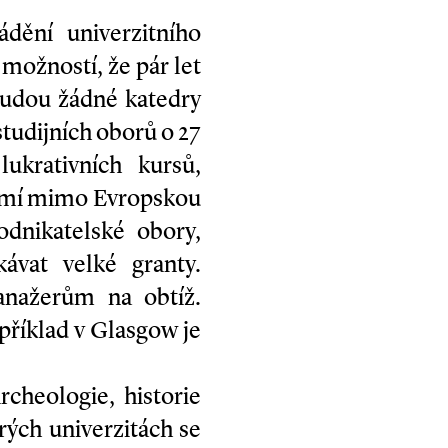
ádění univerzitního
 možností, že pár let
budou žádné katedry
studijních oborů o 27
ukrativních kursů,
zemí mimo Evropskou
odnikatelské obory,
ávat velké granty.
anažerům na obtíž.
apříklad v Glasgow je
rcheologie, historie
rých univerzitách se