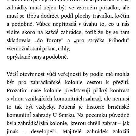
zahrádky musí nejen být ve vzorném pořádku, ale
musí se třeba dodržet podíl plochy trávníku, květin
a podobně. Vůbec nepřipadá v úvahu to, co u nás
vidíte skoro na každé zahrádce, totiž že by se tam
skladovala „do foroty“ a „pro strýčka Příhodu“
všemožná stará prkna, cihly,
oprýskané vany a podobně.
Větší otevřenost vůči veřejnosti by podle mě mohla
být pro zahrádkářské kolonie cestou k přežití.
Prozatím naše kolonie představují příkrý kontrast
s vlnou vznikajících komunitních zahrad, ale nemusí
to tak být vždycky. Poučná je historie brněnské
komunitní zahrady U Smrku. Na pozemku původně
byla zahrádkářská kolonie, kterou chtěli zabrat – jak
jinak – developeři. Majitelé zahrádek založili