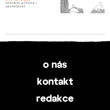
literární příloha
/
společnost
o nás
kontakt
redakce