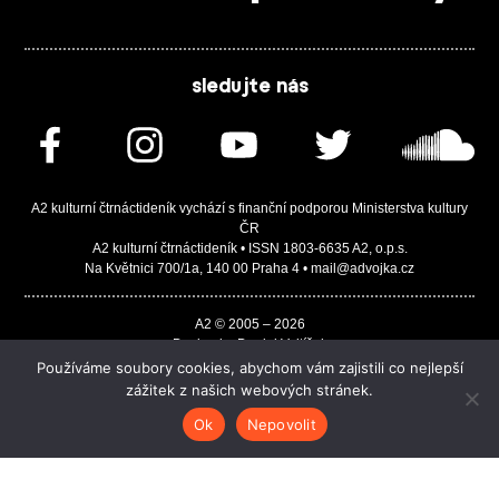
sledujte nás
A2 kulturní čtrnáctideník vychází s finanční podporou Ministerstva kultury
ČR
A2 kulturní čtrnáctideník • ISSN 1803-6635 A2, o.p.s.
Na Květnici 700/1a, 140 00 Praha 4 • mail@advojka.cz
A2 © 2005 – 2026
Design by Daniel Vojtíšek
Built by JASA-IT & ChSoft
Používáme soubory cookies, abychom vám zajistili co nejlepší
zážitek z našich webových stránek.
Ok
Nepovolit