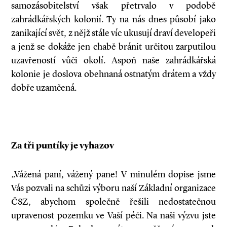
samozásobitelství však přetrvalo v podobě
zahrádkářských kolonií. Ty na nás dnes působí jako
zanikající svět, z nějž stále víc ukusují draví developeři
a jenž se dokáže jen chabě bránit určitou zarputilou
uzavřeností vůči okolí. Aspoň naše zahrádkářská
kolonie je doslova obehnaná ostnatým drátem a vždy
dobře uzamčená.
Za tři puntíky je vyhazov
„Vážená paní, vážený pane! V minulém dopise jsme
Vás pozvali na schůzi výboru naší Základní organizace
ČSZ, abychom společně řešili nedostatečnou
upravenost pozemku ve Vaší péči. Na naši výzvu jste