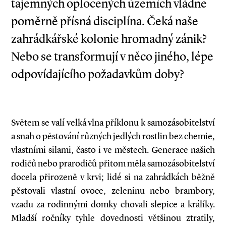
tajemných oplocených územích vládne
poměrně přísná disciplína. Čeká naše
zahrádkářské kolonie hromadný zánik?
Nebo se transformují v něco jiného, lépe
odpovídajícího požadavkům doby?
Světem se valí velká vlna příklonu k samozásobitelství
a snah o pěstování různých jedlých rostlin bez chemie,
vlastními silami, často i ve městech. Generace našich
rodičů nebo prarodičů přitom měla samozásobitelství
docela přirozeně v krvi; lidé si na zahrádkách běžně
pěstovali vlastní ovoce, zeleninu nebo brambory,
vzadu za rodinnými domky chovali slepice a králíky.
Mladší ročníky tyhle dovednosti většinou ztratily,