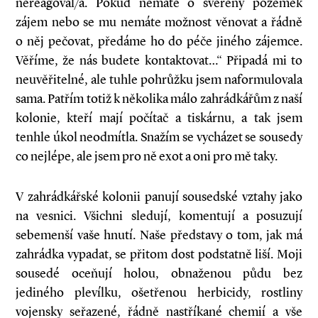
nereagoval/a. Pokud nemáte o svěřený pozemek
zájem nebo se mu nemáte možnost věnovat a řádně
o něj pečovat, předáme ho do péče jiného zájemce.
Věříme, že nás budete kontaktovat…“ Připadá mi to
neuvěřitelné, ale tuhle pohrůžku jsem naformulovala
sama. Patřím totiž k několika málo zahrádkářům z naší
kolonie, kteří mají počítač a tiskárnu, a tak jsem
tenhle úkol neodmítla. Snažím se vycházet se sousedy
co nejlépe, ale jsem pro ně exot a oni pro mě taky.
V zahrádkářské kolonii panují sousedské vztahy jako
na vesnici. Všichni sledují, komentují a posuzují
sebemenší vaše hnutí. Naše představy o tom, jak má
zahrádka vypadat, se přitom dost podstatně liší. Moji
sousedé oceňují holou, obnaženou půdu bez
jediného plevílku, ošetřenou herbicidy, rostliny
vojensky seřazené, řádně nastříkané chemií a vše