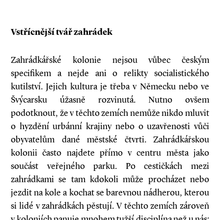
Vstřícnější tvář zahrádek
Zahrádkářské kolonie nejsou vůbec českým
specifikem a nejde ani o relikty socialistického
kutilství. Jejich kultura je třeba v Německu nebo ve
Švýcarsku úžasně rozvinutá. Nutno ovšem
podotknout, že v těchto zemích nemůže nikdo mluvit
o hyzdění urbánní krajiny nebo o uzavřenosti vůči
obyvatelům dané městské čtvrti. Zahrádkářskou
kolonii často najdete přímo v centru města jako
součást veřejného parku. Po cestičkách mezi
zahrádkami se tam kdokoli může procházet nebo
jezdit na kole a kochat se barevnou nádherou, kterou
si lidé v zahrádkách pěstují. V těchto zemích zároveň
v koloniích panuje mnohem tužší disciplína než u nás: