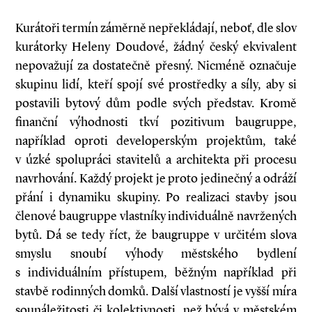
Kurátoři termín záměrně nepřekládají, neboť, dle slov
kurátorky Heleny Doudové, žádný český ekvivalent
nepovažují za dostatečně přesný. Nicméně označuje
skupinu lidí, kteří spojí své prostředky a síly, aby si
postavili bytový dům podle svých představ. Kromě
finanční výhodnosti tkví pozitivum baugruppe,
například oproti developerským projektům, také
v úzké spolupráci stavitelů a architekta při procesu
navrhování. Každý projekt je proto jedinečný a odráží
přání i dynamiku skupiny. Po realizaci stavby jsou
členové baugruppe vlastníky individuálně navržených
bytů. Dá se tedy říct, že baugruppe v určitém slova
smyslu snoubí výhody městského bydlení
s individuálním přístupem, běžným například při
stavbě rodinných domků. Další vlastností je vyšší míra
sounáležitosti či kolektivnosti, než bývá v městském