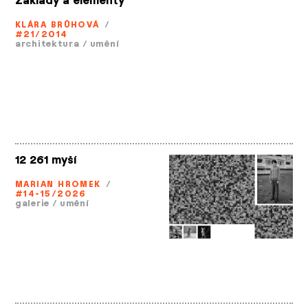
Základy a elementy
KLÁRA BRŮHOVÁ
/
#21/2014
architektura
/
umění
12 261 myší
MARIAN HROMEK
/
#14-15/2026
galerie
/
umění