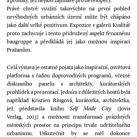
a proluky, jež nejsou zajímavé pro developery.
Právě chytré využití takovýchto na první pohled
nevýhodných urbánních území může být chápáno
jako další velké pozitivum. Expozice v galerii Kvalitář
proto zachycuje i tento přidružený aspekt fenoménu
baugruppe a předkládá jej jako možnou inspiraci
Pražanům.
Celá výstava je ostatně pojata jako inspirační, osvětová
platforma s řadou doprovodných programů, včetně
diskusního panelu s architekty, kurátorských
prohlídek a prezentací. Jedním z důležitých hostů byla
například Kristien Ringová, kurátorka, architektka,
jež představila knihu
Self Made City
(Jovis
Verlag, 2013) a možnosti transformací prázdných
městských prostor na principu trvale udržitelného
urbanismu. Uskutečnit by se měl dokonce