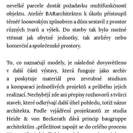
nevelké parcele dostát požadavku multifunkčnosti
objektu. Ateliér BARarchitekten k úkolu přistoupil
téměř loosovským způsobem a dům sestavil z prostor
různých tvarů a výšek. Do stavby tak bylo možné
vtěsnat jak obytné jednotky, tak ateliéry nebo
komerční a společenské prostory.
To, co naznačují modely, je následně dovysvětleno
v další části výstavy, která funguje jako archiv
a poskytuje materiál pro zevrubné studium
a komparaci jednotlivých projektů a průběhu jejich
realizací. Nechybějí zde ani přepisy rozhovorů s tvůrci
staveb, které odkrývají další úhel pohledu, totiž názor
architekta. Podle vyjádření projektantů ze studia
Heide & von Beckerath dává princip baugruppe
architektům „příležitost zapojit se do celého procesu