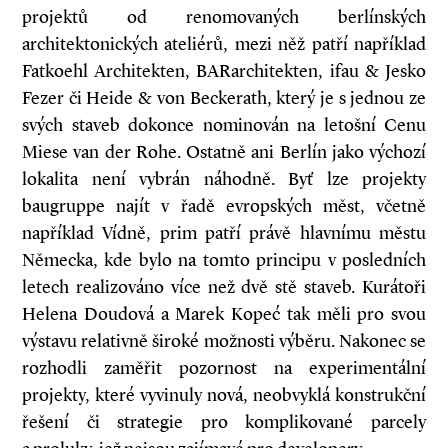
projektů od renomovaných berlínských
architektonických ateliérů, mezi něž patří například
Fatkoehl Architekten, BARarchitekten, ifau & Jesko
Fezer či Heide & von Beckerath, který je s jednou ze
svých staveb dokonce nominován na letošní Cenu
Miese van der Rohe. Ostatně ani Berlín jako výchozí
lokalita není vybrán náhodně. Byť lze projekty
baugruppe najít v řadě evropských měst, včetně
například Vídně, prim patří právě hlavnímu městu
Německa, kde bylo na tomto principu v posledních
letech realizováno více než dvě stě staveb. Kurátoři
Helena Doudová a Marek Kopeć tak měli pro svou
výstavu relativně široké možnosti výběru. Nakonec se
rozhodli zaměřit pozornost na experimentální
projekty, které vyvinuly nová, neobvyklá konstrukční
řešení či strategie pro komplikované parcely