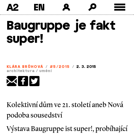
A2
Skip
Baugruppe je fakt
to
content
super!
KLÁRA BRŮHOVÁ
/
#5/2015
/
2. 3. 2015
architektura
/
umění
Kolektivní dům ve 21. století aneb Nová
podoba sousedství
Výstava Baugruppe ist super!, probíhající