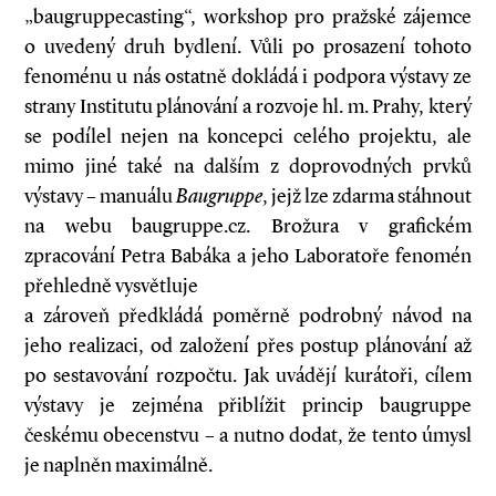
„baugruppe­casting“, workshop pro pražské zájemce
o uvedený druh bydlení. Vůli po prosazení tohoto
fenoménu u nás ostatně dokládá i podpora výstavy ze
strany Institutu plánování a rozvoje hl. m. Prahy, který
se podílel nejen na koncepci celého projektu, ale
mimo jiné také na dalším z doprovodných prvků
výstavy – manuálu
Baugruppe
, jejž lze zdarma stáhnout
na webu baugruppe.cz. Brožura v grafickém
zpracování Petra Babáka a jeho Laboratoře fenomén
přehledně vysvětluje
a zároveň předkládá poměrně podrobný návod na
jeho realizaci, od založení přes postup plánování až
po sestavování rozpočtu. Jak uvádějí kurátoři, cílem
výstavy je zejména přiblížit princip baugruppe
českému obecenstvu – a nutno dodat, že tento úmysl
je naplněn maximálně.