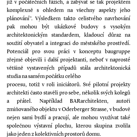
již v počátečních fázích, a zabývat se tak projektem
komplexně s ohledem na všechny aspekty jeho
plánování“. Výsledkem takto celistvého navrhování
pak mohou být ukázkové budovy s vysokým
architektonickým standardem, kladoucí důraz na
soužití obyvatel a integraci do městského prostředí.
Potenciál pro svou práci v konceptu baugruppe
zřejmě objevili i další projektanti, neboť v naprosté
většině vystavených případů stála architektonická
studia na samém počátku celého
procesu, totiž v roli iniciátorů. Své pilotní projekty
architekti často stavěli pro sebe, několik svých kolegů
a přátel. Například BARarchitekten, autoři
zmiňovaného objektu v Oderberger Strasse, v budově
nejen sami bydlí a pracují, ale mohou využívat také
společnou výstavní plochu, kterou skupina zvolila
jako jeden z kolektivních prostorů domu.