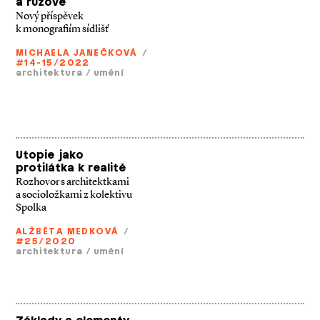
a růžové
Nový příspěvek
k monografiím sídlišť
MICHAELA JANEČKOVÁ
/
#14-15/2022
architektura
/
umění
Utopie jako
protilátka k realitě
Rozhovor s architektkami
a socioložkami z kolektivu
Spolka
ALŽBĚTA MEDKOVÁ
/
#25/2020
architektura
/
umění