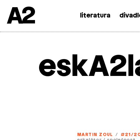
A2
literatura
divadl
Skip
to
content
eskA2l
MARTIN ZOUL
/
#21/2