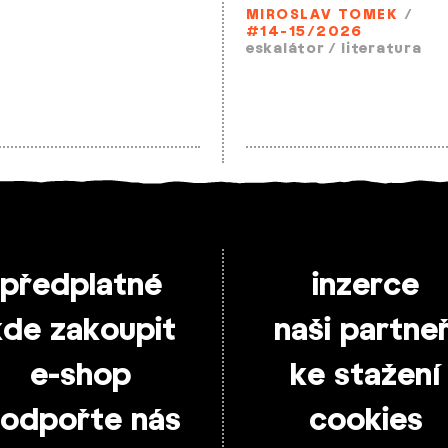
MIROSLAV TOMEK
/
#14-15/2026
eskalátor
/
literatura
předplatné
inzerce
kde zakoupit
naši partneř
e-shop
ke stažení
odpořte nás
cookies