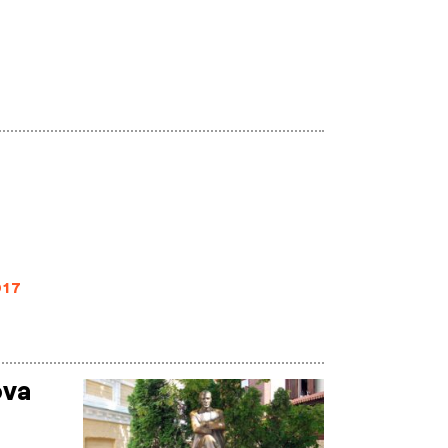
017
ova