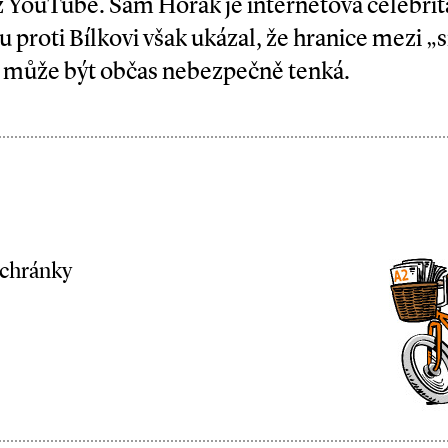
 YouTube. Sám Horák je internetová celebri
ou proti Bílkovi však ukázal, že hranice mezi 
 může být občas nebezpečně tenká.
schránky