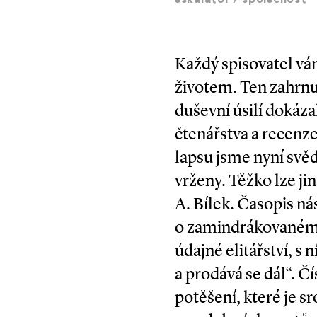
eskalátor
/
společnost
Každý spisovatel vám
životem. Ten zahrnuj
duševní úsilí dokázal
čtenářstva a recenz
lapsu jsme nyní svě
vrženy. Těžko lze ji
A. Bílek. Časopis ná
o zamindrákovaném r
údajné elitářství, s
a prodává se dál“. 
potěšení, které je s