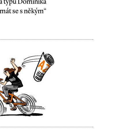
ta typu Dominika
„smát se s někým“