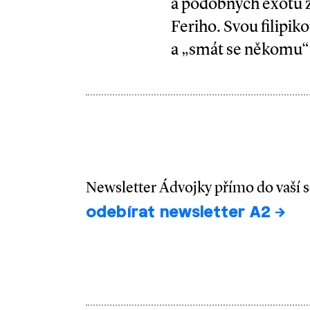
a podobných exotů z
Feriho. Svou filipik
a „smát se někomu“
Newsletter Ádvojky přímo do vaší 
odebírat newsletter A2