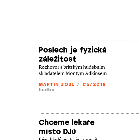
Poslech je fyzická
záležitost
Rozhovor s britským hudebním
skladatelem Montym Adkinsem
MARTIN ZOUL
/
#5/2018
hudba
Chceme lékaře
místo DJů
Ibiza hledá cesty, jak omezit