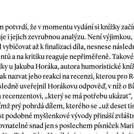
 potvrdí, že v momentu vydání si knížky začín
e i jejich zevrubnou analýzu. Není výjimkou, 
 vybičovat až k finalizaci díla, nesnese násled
entů a na kritiku reaguje nepřiměřeně. Tako
dky u Jakuba Horáka, autora humoristické kní
nak nazvat jeho reakci na recenzi, kterou pro 
sledně uveřejnil Horákovu odpověď, v níž o Bí
ecenzentovi, „který se má potřebu ukázat“, a
 nímž prý pohrdá dílem, kterého se „už deset ti
Číst podobné myšlenkové vývody přináší zvláš
rovnatelné snad jen s poslechem písniček Mar