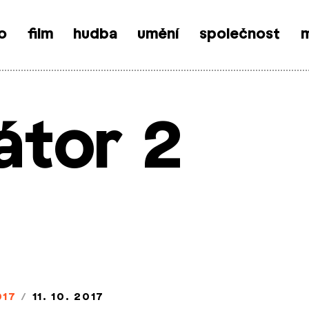
o
film
hudba
umění
společnost
m
átor 2
017
/
11. 10. 2017