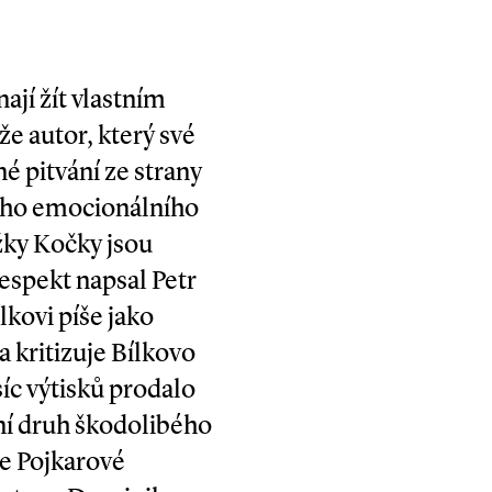
ají žít vlastním
že autor, který své
né pitvání ze strany
vého emocionálního
žky Kočky jsou
Respekt napsal Petr
lkovi píše jako
 kritizuje Bílkovo
síc výtisků prodalo
tní druh škodolibého
ie Pojkarové