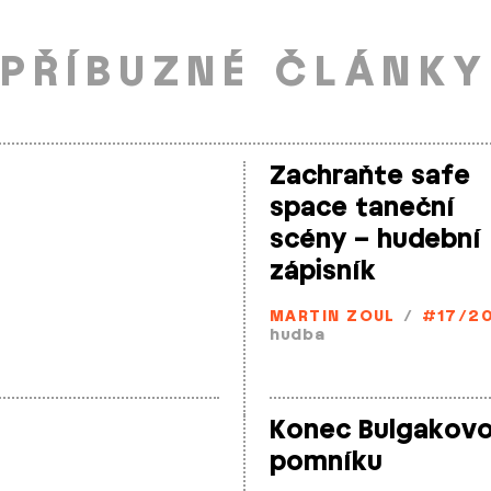
PŘÍBUZNÉ ČLÁNKY
Zachraňte safe
space taneční
scény – hudební
zápisník
MARTIN ZOUL
/
#17/2
hudba
Konec Bulgakov
pomníku