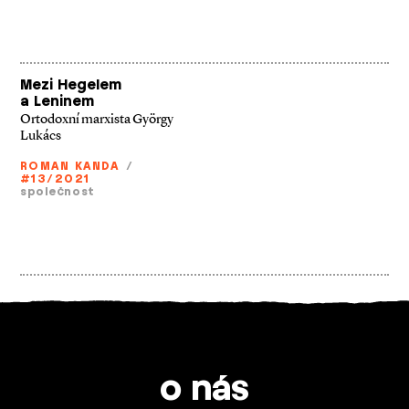
Mezi Hegelem
a Leninem
Ortodoxní marxista György
Lukács
ROMAN KANDA
/
#13/2021
společnost
o nás