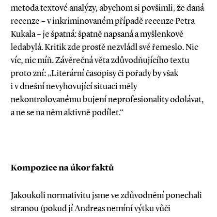
metoda textové analýzy, abychom si povšimli, že daná
recenze – v inkrimi­novaném případě recenze Petra
Kukala – je špatná: špatně napsaná a myšlenkově
ledabylá. Kritik zde prostě nezvládl své řemeslo. Nic
víc, nic míň. Závěrečná věta zdůvodňujícího textu
proto zní: „Literární časopisy či pořady by však
i v dnešní nevyhovující situaci měly
nekontrolovanému bujení neprofesionality odolávat,
a ne se na něm aktivně podílet.“
Kompozice na úkor faktů
Jakoukoli normativitu jsme ve zdůvodnění ponechali
stranou (pokud jí Andreas nemíní výtku vůči