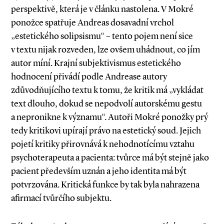
perspektivě, která je v článku nastolena. V Mokré
ponožce spatřuje Andreas dosavadní vrchol
„estetického solipsismu“ – tento pojem není sice
v textu nijak rozveden, lze ovšem uhádnout, co jím
autor míní. Krajní subjektivismus estetického
hodnocení přivádí podle Andrease autory
zdůvodňujícího textu k tomu, že kritik má „vykládat
text dlouho, dokud se nepodvolí autorskému gestu
a nepronikne k významu“. Autoři Mokré ponožky prý
tedy kritikovi upírají právo na estetický soud. Jejich
pojetí kritiky přirovnává k nehodnotícímu vztahu
psycho­terapeuta a pacienta: tvůrce má být stejně jako
pacient především uznán a jeho identita má být
potvrzována. Kritická funkce by tak byla nahrazena
afirmací tvůrčího subjektu.