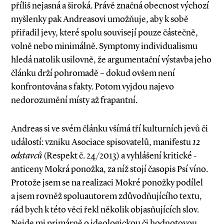
příliš nejasná a široká. Právě značná obecnost výchozí
myšlenky pak Andreasovi umožňuje, aby k sobě
přiřadil jevy, které spolu souvisejí pouze částečně,
volně nebo minimálně. Symptomy individualismu
hledá natolik usilovně, že argumentační výstavba jeho
článku drží pohromadě – dokud ovšem není
konfrontována s fakty. Potom vyjdou najevo
nedorozumění místy až frapantní.
Andreas si ve svém článku všímá tří kulturních jevů či
událostí: vzniku Asociace spisovatelů, manifestu
12
odstavců
(­Respekt č. 24/2013) a vyhlášení kritické ­
anticeny Mokrá ponožka, za níž stojí časopis Psí víno.
Protože jsem se na realizaci Mokré ponožky podílel
a jsem rovněž spoluautorem zdůvodňujícího textu,
rád bych k této věci řekl několik objasňujících slov.
Nejde mi primárně o ideologickou či hodnotovou