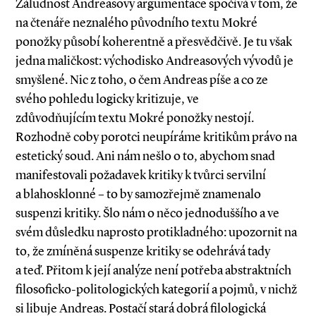
Záludnost Andreasovy argumentace spočívá v tom, že
na čtenáře neznalého původního textu Mokré
ponožky působí koherentně a přesvědčivě. Je tu však
jedna maličkost: východisko Andreasových vývodů je
smyšlené. Nic z toho, o čem Andreas píše a co ze
svého pohledu logicky kritizuje, ve
zdůvodňujícím textu Mokré ponožky nestojí.
Rozhodně coby porotci neupíráme kritikům právo na
estetický soud. Ani nám nešlo o to, abychom snad
manifestovali požadavek kritiky k tvůrci servilní
a blahosklonné – to by samozřejmě znamenalo
suspenzi kritiky. Šlo nám o něco jednoduššího a ve
svém důsledku naprosto protikladného: upozornit na
to, že zmíněná suspenze kritiky se odehrává tady
a teď. Přitom k její analýze není potřeba abstraktních
filosoficko­-politologických kategorií a pojmů, v nichž
si libuje Andreas. Postačí stará dobrá filologická