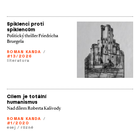
Spiklenci proti
spiklencům
Politický thriller Friedricha
Bruegela
ROMAN KANDA
/
#13/2026
literatura
Cílem je totální
humanismus
Nad dílem Roberta Kalivody
ROMAN KANDA
/
#1/2020
esej
/
různé