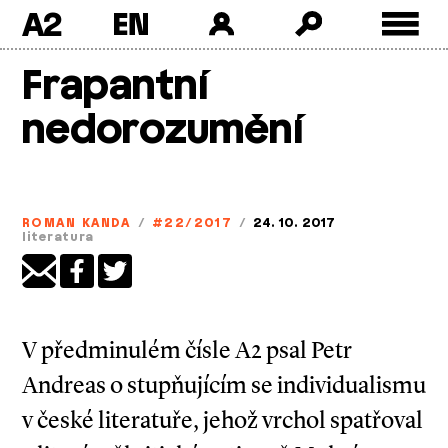
A2
Skip
Frapantní
to
content
nedorozumění
ROMAN KANDA
/
#22/2017
/
24. 10. 2017
literatura
V předminulém čísle A2 psal Petr
Andreas o stupňujícím se individualismu
v české literatuře, jehož vrchol spatřoval