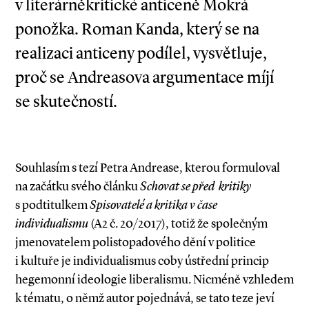
v literárněkritické anticeně Mokrá
ponožka. Roman Kanda, který se na
realizaci anticeny podílel, vysvětluje,
proč se Andreasova argumentace míjí
se skutečností.
Souhlasím s tezí Petra Andrease, kterou formuloval
na začátku svého článku
Schovat se před kritiky
s podtitulkem
Spisovatelé a kritika v čase
individualismu
(A2 č. 20/2017), totiž že společným
jmenovatelem polistopadového dění v politice
i kultuře je individualismus coby ústřední princip
hegemonní ideologie liberalismu. Nicméně vzhledem
k tématu, o němž autor pojednává, se tato teze jeví