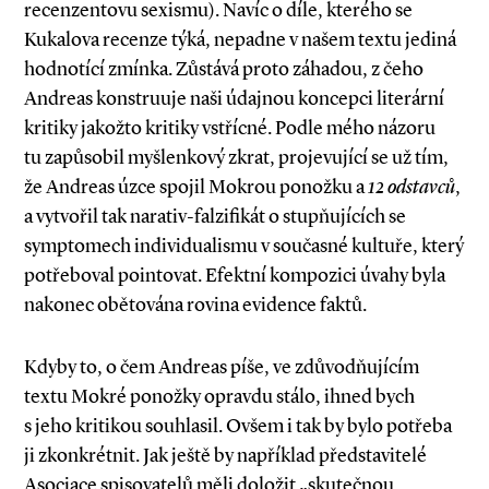
recenzentovu sexismu). Navíc o díle, kterého se
Kukalova recenze týká, nepadne v našem textu jediná
hodnotící zmínka. Zůstává proto záhadou, z čeho
Andreas konstruuje naši údajnou koncepci literární
kritiky jakožto kritiky vstřícné. Podle mého názoru
tu zapůsobil myšlenkový zkrat, projevující se už tím,
že Andreas úzce spojil Mokrou ponožku a
12 odstavců
,
a vytvořil tak narativ­-falzifikát o stupňujících se
symptomech individualismu v současné kultuře, který
potřeboval pointovat. Efektní kompozici úvahy byla
nakonec obětována rovina evidence faktů.
Kdyby to, o čem Andreas píše, ve zdůvodňujícím
textu Mokré ponožky opravdu stálo, ihned bych
s jeho kritikou souhlasil. Ovšem i tak by bylo potřeba
ji zkonkrétnit. Jak ještě by například představitelé
Asociace spisovatelů měli doložit „skutečnou