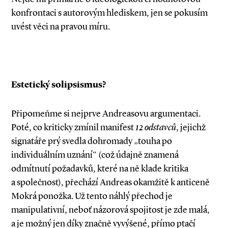
konfrontaci s autorovým hlediskem, jen se pokusím
uvést věci na pravou míru.
Estetický solipsismus?
Připomeňme si nejprve Andreasovu argu­men­taci.
Poté, co kriticky zmínil manifest
12 odstav­ců
, jejichž
signatáře prý svedla dohromady „touha po
individuálním uznání“ (což údajně znamená
odmítnutí požadavků, které na ně klade kritika
a společnost), přechází Andreas okamžitě k anticeně
Mokrá ponožka. Už tento náhlý přechod je
manipulativní, neboť názorová spojitost je zde malá,
a je možný jen díky značně vyvýšené, přímo ptačí