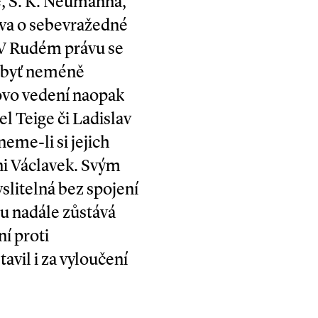
é, S. K. Neumanna,
lova o sebevražedné
 V Rudém právu se
, byť neméně
dovo vedení naopak
el Teige či Ladislav
e­-li si jejich
ni Václavek. Svým
slitelná bez spojení
u nadále zůstává
í proti
vil i za vyloučení