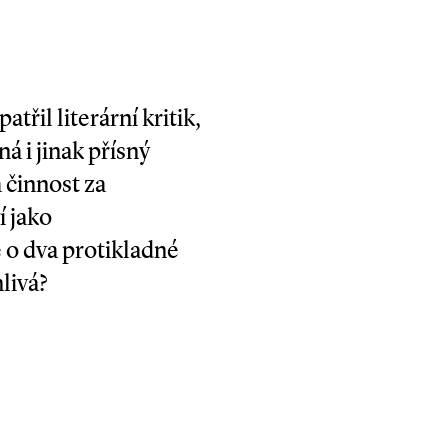
řil literární kritik,
á i jinak přísný
 činnost za
 jako
se o dva protikladné
livá?