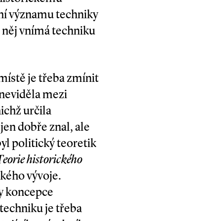
ní významu techniky
e něj vnímá techniku
ístě je třeba zmínit
neviděla mezi
ichž určila
en dobře znal, ale
yl politický teoretik
Teorie historického
ského vývoje.
vy koncepce
techniku je třeba