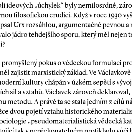
oli ideových „úchylek“ byly nemilosrdné, zár
ou filosofickou erudici. Když v roce 1930 vy
apsal Urx rozsáhlou, argumentačně pevnou a 
valo jádro tehdejšího sporu, který měl nejen t
i?
a promyšlený pokus o vědeckou formulaci pro
l zajistit marxistický základ. Ve Václavkově
moderní kultury chápán v úzkém sepětí s vývo
ch sil a vztahů. Václavek zároveň deklaroval,
kou metodu. A právě ta se stala jedním z cílů 
ážce dvou pojetí vztahu historického materiali
sociologie „pseudomateria­listická vědecká kate
stojící tak v nepřekonatelném protikladu vůči