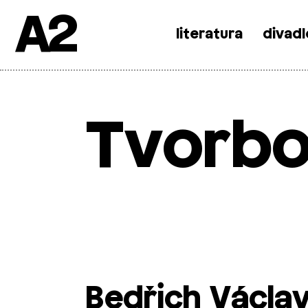
A2
literatura
divadl
Skip
to
content
Tvorbou
Bedřich Václav