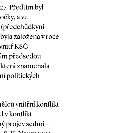
927. Předtím byl
očky, a ve
m (předchůdkyni
byla založena v roce
uvnitř KSČ
vým předsedou
, která znamenala
ní politických
lců vnitřní konflikt
 v konflikt
ný projev sedmi –