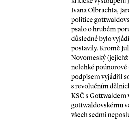
kritické vystoupení
Ivana Olbrachta, Jar
politice gottwaldov
psalo o hrubém poru
důsledné bylo vyjád
postavily. Kromě Jul
Novomeský (jejichž 
nelehké poúnorové o
podpisem vyjádřil s
s revolučním dělnic
KSČ s Gottwaldem v 
gottwaldovskému ved
všech sedmi neposlu