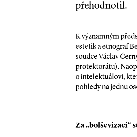
přehodnotil.
K významným představ
estetik a etnograf B
soudce Václav Černý
protektorátu). Naop
o intelektuálovi, kte
pohledy na jednu os
Za „bolševizaci“ 