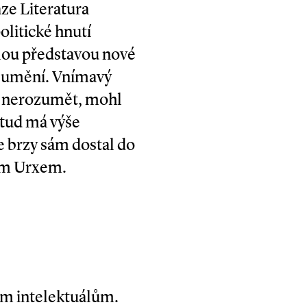
aze Literatura
olitické hnutí
lou představou nové
a umění. Vnímavý
í nerozumět, mohl
otud má výše
 brzy sám dostal do
dem Urxem.
kým intelektuálům.