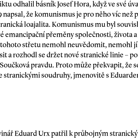
ktu odhalil básník Josef Hora, když ve své úv
29 napsal, že komunismus je pro něho víc než p
ranická loajalita. Komunismus mu byl souvis
vé emancipační přeměny společnosti, života 
u tohoto střetu nemohl neuvědomit, nemohl j
it a rozhodl se držet nové stranické linie – p
oučková pravdu. Proto může překvapit, že se
se stranickými soudruhy, jmenovitě s Eduar
ovinář Eduard Urx patřil k průbojným stranic