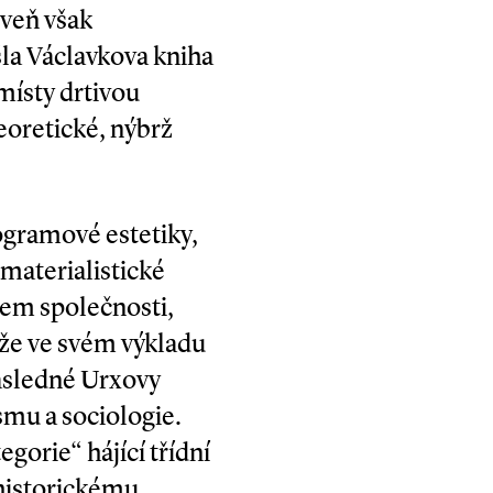
oveň však
šla Václavkova kniha
místy drtivou
eoretické, nýbrž
gramové estetiky,
 materialistické
jem společnosti,
 že ve svém výkladu
následné Urxovy
smu a sociologie.
gorie“ hájící třídní
 historickému