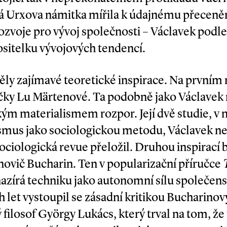
á Urxova námitka mířila k údajnému přeceně
ozvoje pro vývoj společnosti – Václavek podl
sitelku vývojových tendencí.
ly zajímavé teoretické inspirace. Na prvním m
čky Lu Märtenové. Ta podobně jako Václavek 
ckým materialismem rozpor. Její dvě studie, v n
ismus jako sociologickou metodu, Václavek nej
Sociologická revue přeložil. Druhou inspirací b
anovič Bucharin. Ten v popularizační příručce
nazírá techniku jako autonomní sílu společen
h let vystoupil se zásadní kritikou Bucharino
ilosof György Lukács, který trval na tom, že 