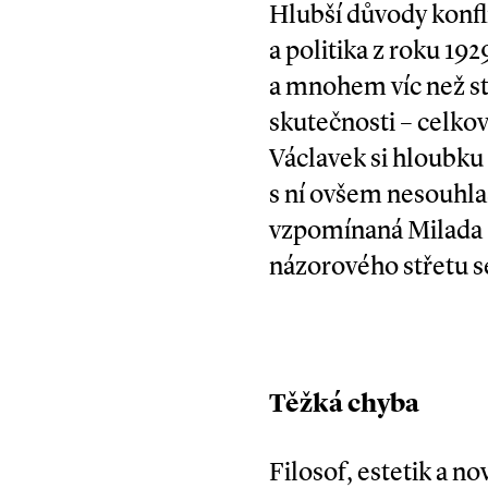
Hlubší důvody konfli
a politika z roku 19
a mnohem víc než st
skutečnosti – celko
Václavek si hloubk
s ní ovšem nesouhlas
vzpomínaná Milada S
názorového střetu 
Těžká chyba
Filosof, estetik a n