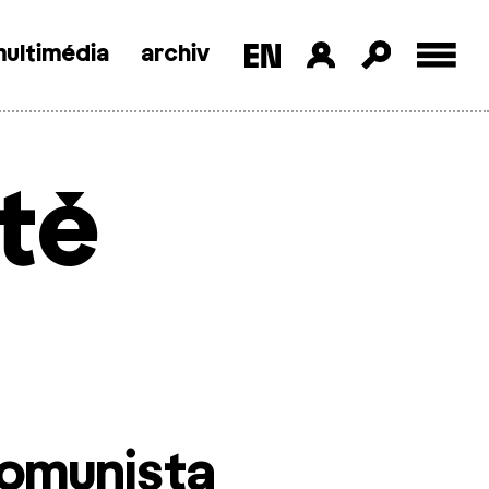
ultimédia
archiv
itě
komunista