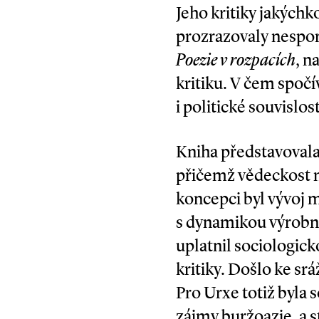
Jeho kritiky jakýchk
prozrazovaly nesporn
Poezie v rozpacích
, n
kritiku. V čem spočí
i politické souvislost
Kniha představoval
přičemž vědeckost mě
koncepci byl vývoj 
s dynamikou výrobní
uplatnil socio­logic
kritiky. Došlo ke sr
Pro Urxe totiž byla 
zájmy buržoazie, a 