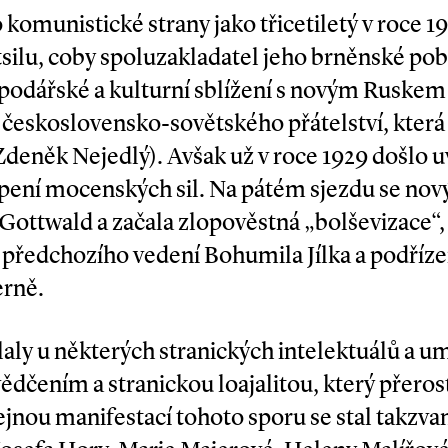
 komunistické ­strany jako třicetiletý v roce 1
silu, coby spoluzakladatel jeho brněnské pob
podářské a kulturní sblížení s novým Ruske
eskoslovensko­-sovětského přátelství, která 
 Zdeněk Nejedlý). Avšak už v roce 1929 došlo 
pení mocenských sil. Na pátém sjezdu se no
 Gottwald a začala zlopověstná „bolševizace“
 předchozího vedení Bohumila Jílka a podříze
rně.
ly u některých stranických intelektuálů a umě
čením a stranickou loajalitou, který přerostl
ejnou manifestací tohoto sporu se stal takzva