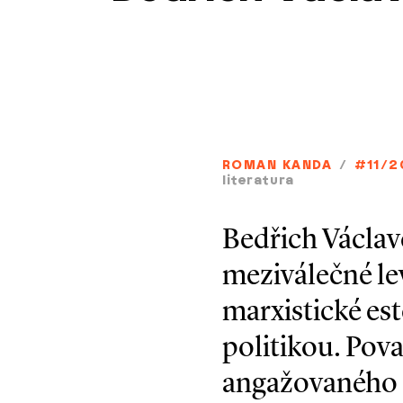
ROMAN KANDA
/
#11/2
literatura
Bedřich Václav
meziválečné le
marxistické est
politikou. Pov
angažovaného č