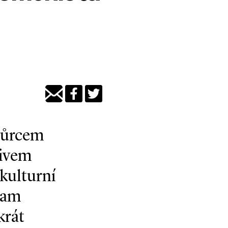
tvůrcem
livem
 kulturní
nam
krát