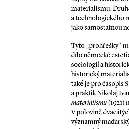
materialismu. Druh
a technologického r
jako samostatnou no
Tyto „prohřešky“ mě
dílo německé esteti
sociologií a histori
historický material
také je pro časopis 
a praktik Nikolaj Iv
materialismu
(1921) 
V polovině dvacátýc
významný maďarský f