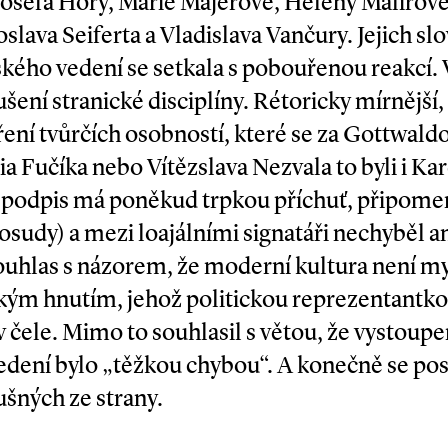
 Josefa Hory, Marie Majerové, Heleny Malířov
oslava Seiferta a Vladislava Vančury. Jejich s
ského vedení se setkala s pobouřenou reakcí.
šení stranické disciplíny. Rétoricky mírnější
ření tvůrčích osobností, které se za Gottwal
ia Fučíka nebo Vítězslava Nezvala to byli i Kar
podpis má poněkud trpkou příchuť, připomenem
sudy) a mezi loajálními signatáři nechyběl a
ouhlas s názorem, že moderní kultura není my
kým hnutím, jehož politickou reprezentantko
čele. Mimo to souhlasil s větou, že vystoupen
ení bylo „těžkou chybou“. A konečně se posta
šných ze strany.