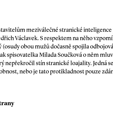
itelům meziválečné stranické inteligence pat
edřich Václavek. S respektem na něho vzpomín
 (osudy obou mužů dočasně spojila odbojová
ak spisovatelka Milada Součková o něm mluví
rý nepřekročil stín stranické loajality. Jedná 
obnost, nebo je tato protikladnost pouze zdán
strany