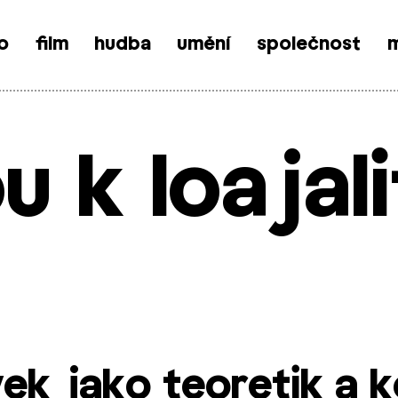
o
film
hudba
umění
společnost
m
 k loajal
ek jako teoretik a 