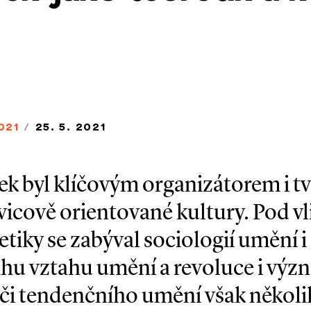
021
/
25. 5. 2021
ek byl klíčovým organizátorem i 
vicově orientované kultury. Pod v
etiky se zabýval sociologií umění i
ahu vztahu umění a revoluce i výz
i tendenčního umění však několi