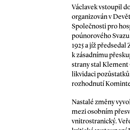
Václavek vstoupil do
organizován v Devět
Společnosti pro hos
poúnorového Svazu č
1925 a jíž předsedal
k zásadnímu přesku
strany stal Klement
likvidaci pozůstatků
rozhodnutí Kominte
Nastalé změny vyvola
mezi osobním přesvěd
vnitrostranický. Veř