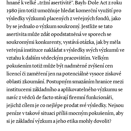
hnané k velké „tržní asertivitě“. Bayh­-Dole Act z roku
1980 jim totiž umožňuje hledat komerční využití pro
výsledky výzkumů placených z veřejných fondů, jako
by se jednalo o výzkum soukromý. Jestliže se tato
asertivita může zdát opodstatněná ve sporech se
soukromými konkurenty, vystává otázka, jak by měla
veřejná instituce nakládat s výsledky svých výzkumů ve
vztahu k dalším vědeckým pracovištím. Velkým
pokušením totiž může být nadměrné zvýšení cen
licencí či zaměření jen na potenciálně vysoce ziskové
oblasti zkoumání. Postupným smazáním hranice mezi
institucemi základního a aplikovatelného výzkumu se
navíc z vědců de facto stávají firemní funkcionáři,
jejichž cílem je co nejlépe prodat své výsledky. Nejsou
peníze v takové situaci příliš mocným pokušením, aby
si je základní výzkum a jeho etika mohly dovolit?