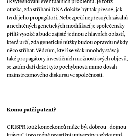
i k vytěsňování eventuálních problémů. Je totiž
otázka, zda stříhání DNA dokáže být tak přesné, jak
tvrdí jeho propagátoři. Nebezpečí nepřesných zásahů
a nechtěných genetických modifikací je společensky
příliš vysoké a bude zajisté jednou z hlavních oblastí,
která určí, zda genetické nůžky budou opravdu někdy
něco stříhat. Vědcům, kteří se však mnohdy stávají
také propagátory investičních možností svých objevů,
se zatím daří držet tyto pochybnosti mimo dosah
mainstreamového diskursu ve společnosti.
Komu patří patent?
CRISPR totiž koneckonců může být dobrou „dojnou
krávou“ i pro méně prestižní univerzity a výzkumná