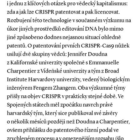
i jednu z klíčových otázek pro vědecký kapitalismus:
zda a jak lze CRISPR patentovat a pak licencovat.
Rozbujení této technologie v současném výzkumu na
úkor jiných prostředků editování DNA bylo mimo
jiné způsobeno dodnes nejasnou situací ohledně
patentů. O patentování prvních CRISPR­-Cas9 nůžek
usilují dvě skupiny vědců: Jennifer Doudna
z Kalifornské univerzity společně s Emmanuelle
Charpentier z Vídeňské univerzity a tým z Broad
Institute Harvardovy univerzity, vedený biologickým
inženýrem Fengem Zhangem. Oba výzkumné týmy
přišly na objev CRISPR v prakticky stejné době. Ve
Spojených státech měl zpočátku navrch právě
harvardský tým, který sice publikoval své závěry
o několik měsíců později než Doudna a Charpentier,
ovšem přihlášku do patentového řízení podal ve
zrychleném procesu a v omezenějším rozsahu (šlo