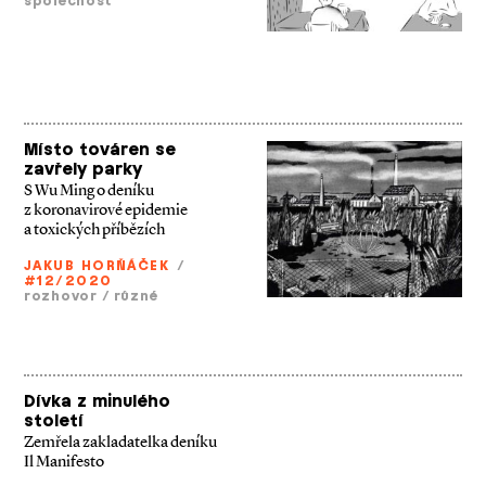
společnost
Místo továren se
zavřely parky
S Wu Ming o deníku
z koronavirové epidemie
a toxických příbězích
JAKUB HORŇÁČEK
/
#12/2020
rozhovor
/
různé
Dívka z minulého
století
Zemřela zakladatelka deníku
Il Manifesto