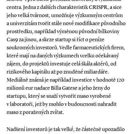
centra. Jedna z dalších charakteristik CRISPR, a sice
jeho velká tvárnost, umožňuje výzkumným centrům
a univerzitám tvořit stále nové modifikace původního
prostředku, například výměnou původní bílkoviny
Cas9 za jinou, a skrze startup si říct o peníze
soukromých investorů. Vedle farmaceutických firem,
které mají na daných výzkumech vcelku očekávaný
zájem, do projektů investuje celá škála aktérů, od
rizikového kapitálu až po znuděné miliardáře.
Mediálně známá je například investice v hodnotě 120
milio­­nů eur nadace Billa Gatese a jeho ženy do
startupu, který se snaží vytvořit maso vyrobené
v laboratoři, jež by mohlo v budoucnosti nahradit
maso z poražených zvířat.
Nadšení investorů je tak velké, že částečně upozadilo