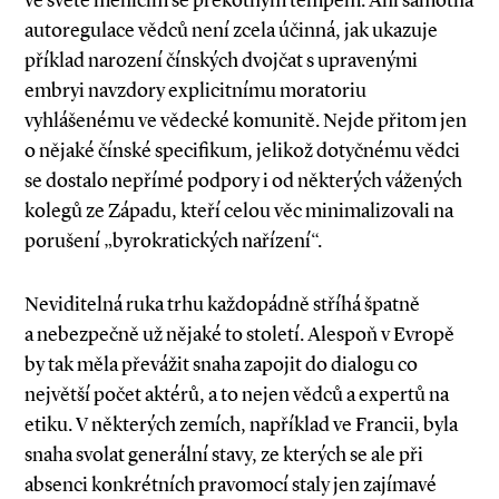
ve světě měnícím se překotným tempem. Ani samotná
autoregulace vědců není zcela účinná, jak ukazuje
příklad narození čínských dvojčat s upravenými
embryi navzdory explicitnímu moratoriu
vyhlášenému ve vědecké komunitě. Nejde přitom jen
o nějaké čínské specifikum, jelikož dotyčnému vědci
se dostalo nepřímé podpory i od některých vážených
kolegů ze Západu, kteří celou věc minimalizovali na
porušení „byrokratických nařízení“.
Neviditelná ruka trhu každopádně stříhá špatně
a nebezpečně už nějaké to století. Alespoň v Evropě
by tak měla převážit snaha zapojit do dialogu co
největší počet aktérů, a to nejen vědců a expertů na
etiku. V některých zemích, například ve Francii, byla
snaha svolat generální stavy, ze kterých se ale při
absenci konkrétních pravomocí staly jen zajímavé