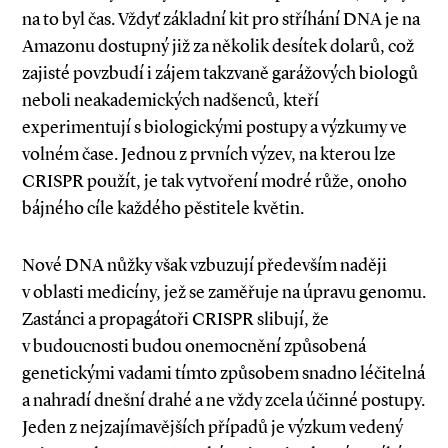
na to byl čas. Vždyť základní kit pro stříhání DNA je na
Amazonu dostupný již za několik desítek dolarů, což
zajisté povzbudí i zájem takzvaně garážových biologů
neboli neakademických nadšenců, kteří
experimentují s biologickými postupy a výzkumy ve
volném čase. Jednou z prvních výzev, na kterou lze
CRISPR použít, je tak vytvoření modré růže, onoho
bájného cíle každého pěstitele květin.
Nové DNA nůžky však vzbuzují především naději
v oblasti medicíny, jež se zaměřuje na úpravu genomu.
Zastánci a propagátoři ­CRISPR slibují, že
v budoucnosti budou onemocnění způsobená
genetickými vadami tímto způsobem snadno léčitelná
a nahradí dnešní drahé a ne vždy zcela účinné postupy.
Jeden z nejzajímavějších případů je výzkum vedený