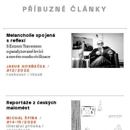
PŘÍBUZNÉ ČLÁNKY
Melancholie spojená
s reflexí
S Enzem Traversem
o paralyzované levici
a novém modu civilizace
JAKUB HORŇÁČEK
/
#12/2022
rozhovor
/
různé
Reportáže z českých
maloměst
MICHAL ŠPÍNA
/
#14-15/2026
literární příloha
/