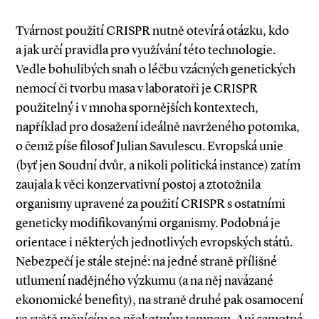
Tvárnost použití CRISPR nutně otevírá otázku, kdo
a jak určí pravidla pro využívání této technologie.
Vedle bohulibých snah o ­léčbu vzácných genetických
nemocí či tvorbu masa v laboratoři je CRISPR
použitelný i v mnoha spornějších kontextech,
například pro dosažení ideálně navrženého potomka,
o čemž píše filosof Julian Savulescu. Evropská unie
(byť jen Soudní dvůr, a nikoli politická instance) zatím
zaujala k věci konzervativní postoj a ztotožnila
organismy upravené za použití CRISPR s ostatními
geneticky modifikovanými organismy. Podobná je
orientace i některých jednotlivých evropských států.
Nebezpečí je stále stejné: na jedné straně přílišné
utlumení nadějného výzkumu (a na něj navázané
ekonomické benefity), na straně druhé pak osamocení