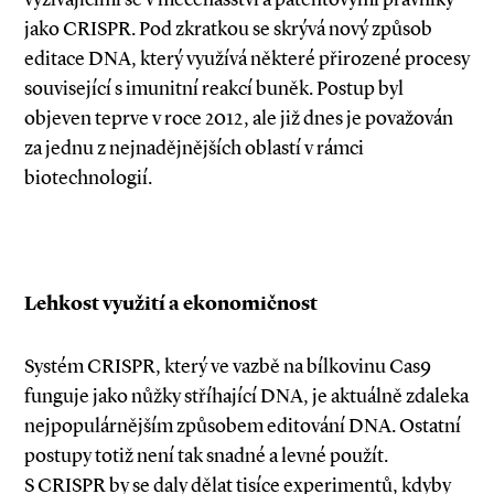
jako CRISPR. Pod zkratkou se skrývá nový způsob
editace DNA, který vy­­užívá některé přirozené procesy
související s imunitní reakcí buněk. Postup byl
objeven teprve v roce 2012, ale již dnes je považován
za jednu z nejnadějnějších oblastí v rámci
biotechnologií.
Lehkost využití a ekonomičnost
Systém CRISPR, který ve vazbě na bílkovinu Cas9
funguje jako nůžky stříhající DNA, je aktuálně zdaleka
nejpopulárnějším způsobem editování DNA. Ostatní
postupy totiž není tak snadné a levné použít.
S CRISPR by se daly dělat tisíce experimentů, kdyby