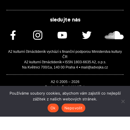
sledujte nás
A2 kulturní čtrnáctideník vychází s finanční podporou Ministerstva kultury
ČR
A2 kulturní čtrnáctideník • ISSN 1803-6635 A2, o.p.s.
Na Květnici 700/1a, 140 00 Praha 4 • mail@advojka.cz
A2 © 2005 – 2026
Design by Daniel Vojtíšek
Built by JASA-IT & ChSoft
Používáme soubory cookies, abychom vám zajistili co nejlepší
zážitek z našich webových stránek.
Ok
Nepovolit