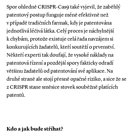
Spor ohledně CRISPR­-Cas9 také vyjevil, že zaběhlý
patentový postup funguje méně efektivně než
v případě tradičních farmak, kdy je patentována
jednotlivá léčivá látka. Celý proces je náchylnější
k chybám, protože existuje celá řada navzájem si
konkurujících žadatelů, kteří soutěží o prvenství.
Někteří experti tak doufají, že vysoké náklady na
patentová řízení a pozdější spory fakticky odradí
většinu žadatelů od patentování své aplikace. Na
druhé straně ale stojí přesně opačné riziko, a sice že se
z CRISPR stane směsice stovek souběžně platících
patentů.
Kdo a jak bude stříhat?