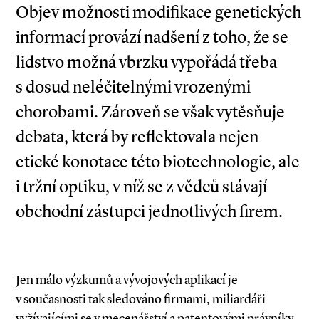
Objev možnosti modifikace genetických
informací provází nadšení z toho, že se
lidstvo možná vbrzku vypořádá třeba
s dosud neléčitelnými vrozenými
chorobami. Zároveň se však vytěsňuje
debata, která by reflektovala nejen
etické konotace této biotechnologie, ale
i tržní optiku, v níž se z vědců stávají
obchodní zástupci jednotlivých firem.
Jen málo výzkumů a vývojových aplikací je
v současnosti tak sledováno firmami, miliardáři
vyžívajícími se v mecenášství a patentovými právníky