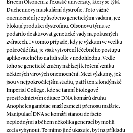
Ericem Olsonem z Texaské univerzity, který se týká
Duchennovy muskulární dystrofie. Toto vážné
onemocnění je způsobeno genetickými vadami, jež
blokují produkci dystrofinu. Olsonovu týmu se
podařilo deaktivovat genetické vady na pokusných
zvířatech. I v tomto případě, kdy je výzkum ve vcelku
pokročilé fázi, je však vytvoření léčebného postupu
aplikovatelného na lidi stále v nedohlednu. Vedle
toho se genetické změny nabízejí k řešení vzniku
některých virových onemocnění. Mezi výzkumy, jež
jsou v nejpokročilejším stadiu, patří ten z londýnské
Imperial College, kde se tamní biologové
prostřednictvím editace DNA komárů druhu
Anopheles gambiae snaží zamezit přenosu malárie.
Manipulací DNA se komáři stanou de facto
neplodnými a během několika generací by mohli
zcela vyhynout. To mimo jiné ukazuje, byť na příkladu