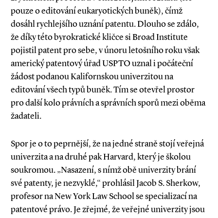
pouze o editování eukaryotických buněk), čímž
dosáhl rychlejšího uznání patentu. Dlouho se zdálo,
že díky této byrokratické kličce si Broad Institute
pojistil patent pro sebe, v únoru letošního roku však
americký patentový úřad USPTO uznal i počáteční
žádost podanou Kalifornskou univerzitou na
editování všech typů buněk. Tím se otevřel prostor
pro další kolo právních a správních sporů mezi oběma
žadateli.
Spor je o to peprnější, že na jedné straně stojí veřejná
univerzita a na druhé pak Harvard, který je školou
soukromou. „Nasazení, s nímž obě univerzity brání
své patenty, je nezvyklé,“ prohlásil Jacob S. Sherkow,
profesor na New York Law School se specializací na
patentové právo. Je zřejmé, že veřejné univerzity jsou