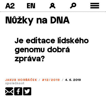
A2
Skip
Nůžky na DNA
to
content
Je editace lidského
genomu dobrá
zpráva?
JAKUB HORŇÁČEK
/
#12/2019
/
4. 6. 2019
společnost