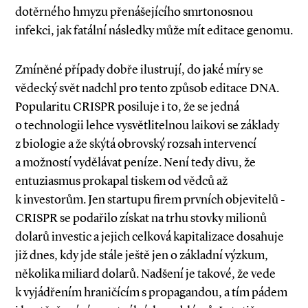
dotěrného hmyzu přenášejícího smrtonosnou
infekci, jak fatální následky může mít editace genomu.
Zmíněné případy dobře ilustrují, do jaké míry se
vědecký svět nadchl pro tento způsob editace DNA.
Popularitu CRISPR posiluje i to, že se jedná
o technologii lehce vysvětlitelnou laikovi se základy
z biologie a že skýtá obrovský rozsah intervencí
a možností vydělávat peníze. Není tedy divu, že
entuziasmus prokapal tiskem od vědců až
k investorům. Jen startupu firem prvních objevitelů ­
CRISPR se podařilo získat na trhu stovky milionů
dolarů investic a jejich celková kapitalizace dosahuje
již dnes, kdy jde stále ještě jen o základní výzkum,
několika miliard dolarů. Nadšení je takové, že vede
k vyjádřením hraničícím s propagandou, a tím pádem