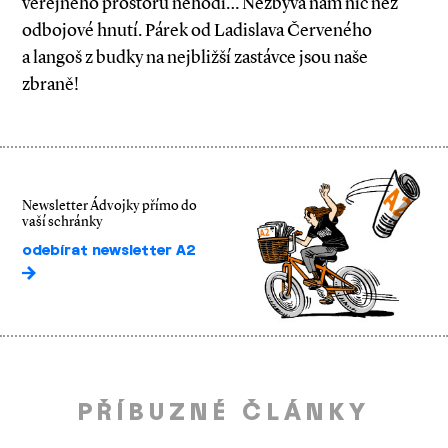
veřejného prostoru nehodí… Nezbývá nám nic než
odbojové hnutí. Párek od Ladislava Červeného
a langoš z budky na nejbližší zastávce jsou naše
zbraně!
Newsletter Ádvojky přímo do
vaší schránky
odebírat newsletter A2
PŘÍBUZNÉ ČLÁNKY