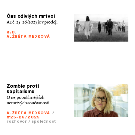
Čas oživlých mrtvol
A2 č. 25–26/2025 je v prodeji
RED
,
ALŽBĚTA MEDKOVÁ
Zombie proti
kapitalismu
O nejpopulárnějších
nemrtvých současnosti
ALŽBĚTA MEDKOVÁ
/
#25-26/2025
rozhovor
/
společnost