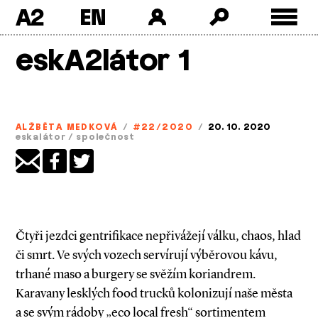
A2
Skip
eskA2látor 1
to
content
ALŽBĚTA MEDKOVÁ
/
#22/2020
/
20. 10. 2020
eskalátor
/
společnost
Čtyři jezdci gentrifikace nepřivážejí válku, chaos, hlad
či smrt. Ve svých vozech servírují výběrovou kávu,
trhané maso a burgery se svěžím koriandrem.
Karavany lesklých food trucků kolonizují naše města
a se svým rádoby „eco local fresh“ sortimentem