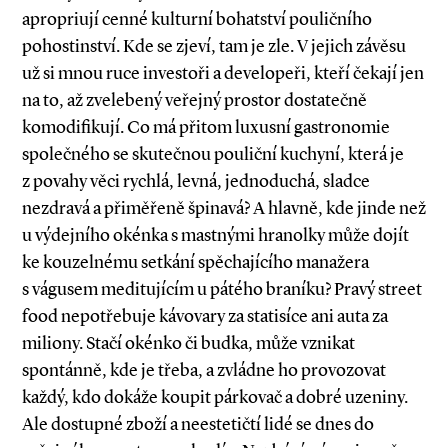
apropriují cenné kulturní bohatství pouličního
pohostinství. Kde se zjeví, tam je zle. V jejich závěsu
už si mnou ruce investoři a developeři, kteří čekají jen
na to, až zvelebený veřejný prostor dostatečně
komodifikují. Co má přitom luxusní gastronomie
společného se skutečnou pouliční kuchyní, která je
z povahy věci rychlá, levná, jednoduchá, sladce
nezdravá a přiměřeně špinavá? A hlavně, kde jinde než
u výdejního okénka s mastnými hranolky může dojít
ke kouzelnému setkání spěchajícího manažera
s vágusem meditujícím u pátého braníku? Pravý street
food nepotřebuje kávovary za statisíce ani auta za
miliony. Stačí okénko či budka, může vznikat
spontánně, kde je třeba, a zvládne ho provozovat
každý, kdo dokáže koupit párkovač a dobré uzeniny.
Ale dostupné zboží a neestetičtí lidé se dnes do