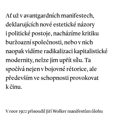
Ať už v avantgardních manifestech,
deklarujících nové estetické názory
i politické postoje, nacházíme kritiku
buržoazní společnosti, nebo v nich
naopak vidíme radikalizaci kapitalistické
modernity, nelze jim upřít sílu. Ta
spočívá nejen v bojovné rétorice, ale
především ve schopnosti provokovat
k činu.
V roce 1922 přisoudil Jiří Wolker manifestům úlohu