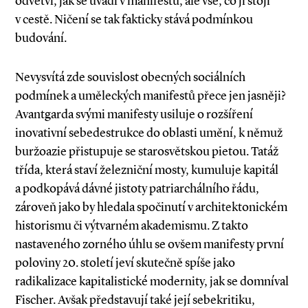
odvětví, jak se uvádí v manifestu, ale vše, co jí stojí
v cestě. Ničení se tak fakticky stává podmínkou
budování.
Nevysvítá zde souvislost obecných sociálních
podmínek a uměleckých manifestů přece jen jasněji?
Avantgarda svými manifesty usiluje o rozšíření
inovativní sebedestrukce do oblasti umění, k němuž
buržoazie přistupuje se starosvětskou pietou. Tatáž
třída, která staví železniční mosty, kumuluje kapitál
a podkopává dávné jistoty patriarchálního řádu,
zároveň jako by hledala spočinutí v architektonickém
historismu či výtvarném akademismu. Z takto
nastaveného zorného úhlu se ovšem manifesty první
poloviny 20. století jeví skutečně spíše jako
radikalizace kapitalistické modernity, jak se domníval
Fischer. Avšak představují také její sebekritiku,