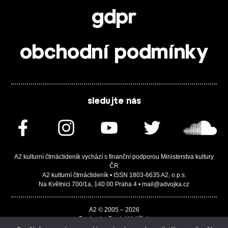
gdpr
obchodní podmínky
sledujte nás
A2 kulturní čtrnáctideník vychází s finanční podporou Ministerstva kultury
ČR
A2 kulturní čtrnáctideník • ISSN 1803-6635 A2, o.p.s.
Na Květnici 700/1a, 140 00 Praha 4 • mail@advojka.cz
A2 © 2005 – 2026
Design by Daniel Vojtíšek
Built by JASA-IT & ChSoft