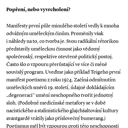
Popření, nebo vyvrcholení?
Manifesty první půle minulého století vedly k mnoha
odvážným uměleckým činům. Proměnily však
i náhledy na to, co tvorba je. Svou radikální rétorikou
představily uměleckou činnost jako vědomý
společenský, respektive otevřeně politický postoj.
Často šlo o vzpouru přerůstající ve více či méně
souvislý program. Uveďme jako příklad Teigeho první
manifest poetismu z roku 1924. Začíná odmítnutím
uměleckých směrů 19. století, údajně dokládajícím
„degeneraci“ umění neschopného tvořit jednotný
sloh. (Podobné medicínské metafory se v době
nacistického a stalinistického glajchšaltování kultury
avantgardě vrátily jako příslovečný bumerang.)
Poetismus měl být vzpourou proti této neschopnosti