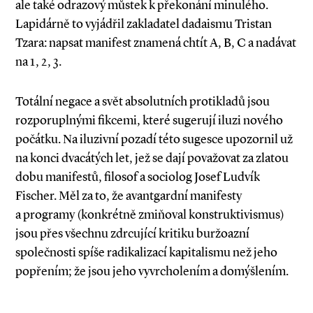
ale také odrazový můstek k překonání minulého.
Lapidárně to vyjádřil zakladatel dadaismu Tristan
Tzara: napsat manifest znamená chtít A, B, C a nadávat
na 1, 2, 3.
Totální negace a svět absolutních protikladů jsou
rozporuplnými fikcemi, které sugerují iluzi nového
počátku. Na iluzivní pozadí této sugesce upozornil už
na konci dvacátých let, jež se dají považovat za zlatou
dobu manifestů, filosof a sociolog Josef Ludvík
Fischer. Měl za to, že avantgardní manifesty
a programy (konkrétně zmiňoval konstruktivismus)
jsou přes všechnu zdrcující kritiku buržoazní
společnosti spíše radikalizací kapitalismu než jeho
popřením; že jsou jeho vyvrcholením a domýšlením.