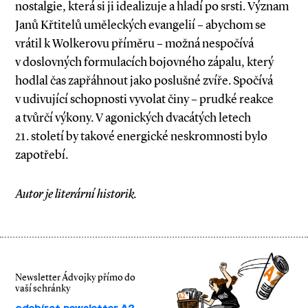
nostalgie, která si ji idealizuje a hladí po srsti. Význam
Janů Křtitelů uměleckých evangelií – abychom se
vrátil k Wolkerovu příměru – možná nespočívá
v doslovných formulacích bojovného zápalu, který
hodlal čas zapřáhnout jako poslušné zvíře. Spočívá
v udivující schopnosti vyvolat činy – prudké reakce
a tvůrčí výkony. V agonických dvacátých letech
21. století by takové energické neskromnosti bylo
zapotřebí.
Autor je literární historik.
Newsletter Ádvojky přímo do
vaší schránky