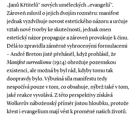
„Janů Křtitelů“ nových uměleckých „evangelií“.
Zároveň mluvil o jejich dvojím rozměru: manifest
jednak vyzdvihuje novost estetického názoru a určuje
vztah nové tvorby ke skutečnosti, jednak onen
estetický názor propaguje a zároveň provokuje k činu.
Dělá to zpravidla záměrně vyhrocenými formulacemi
– André Breton jistě přeháněl, když prohlásil, že
Manifest surrealismu
(1924) ohrožuje pozemskou
existenci, ale možná by byl rád, kdyby tomu tak
doopravdy bylo. Výbušná síla manifestu tedy
nespočívá pouze v tom, co obsahuje, nýbrž také v tom,
jaké reakce vyvolává. Z této perspektivy získává
Wolkerův náboženský příměr jistou hloubku, protože
křest i evangelium mají vést k proměně našich životů.