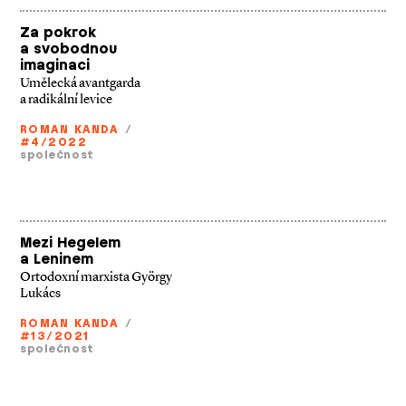
Za pokrok
a svobodnou
imaginaci
Umělecká avantgarda
a radikální levice
ROMAN KANDA
/
#4/2022
společnost
Mezi Hegelem
a Leninem
Ortodoxní marxista György
Lukács
ROMAN KANDA
/
#13/2021
společnost