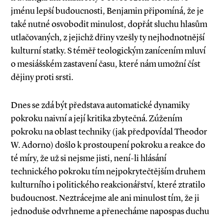
jménu lepší budoucnosti, Benjamin připomíná, že je
také nutné osvobodit minulost, dopřát sluchu hlasům
utlačovaných, z jejichž dřiny vzešly ty nejhodnotnější
kulturní statky. S téměř teologickým zanícením mluví
o mesiášském zastavení času, které nám umožní číst
dějiny proti srsti.
Dnes se zdá být představa automatické dynamiky
pokroku naivní a její kritika zbytečná. Zúžením
pokroku na oblast techniky (jak předpovídal Theodor
W. Adorno) došlo k prostoupení pokroku a reakce do
té míry, že už si nejsme jisti, není­-li hlásání
technického pokroku tím nejpokrytečtějším druhem
kulturního i politického reakcionářství, které ztratilo
budoucnost. Neztrácejme ale ani minulost tím, že ji
jednoduše odvrhneme a přenecháme napospas duchu