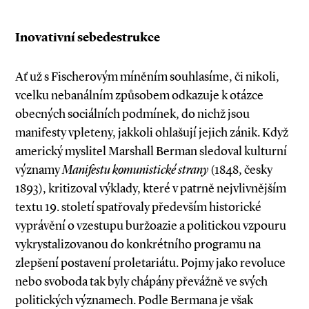
Inovativní sebedestrukce
Ať už s Fischerovým míněním souhlasíme, či nikoli,
vcelku nebanálním způsobem odkazuje k otázce
obecných sociálních podmínek, do nichž jsou
manifesty vpleteny, jakkoli ohlašují jejich zánik. Když
americký myslitel Mar­shall Berman sledoval kulturní
významy
Manifestu komunistické strany
(1848, česky
1893), kritizoval výklady, které v patrně nejvlivnějším
textu 19. století spatřovaly především historické
vyprávění o vzestupu buržoazie a politickou vzpouru
vykrystalizovanou do konkrétního programu na
zlepšení postavení proletariátu. Pojmy jako revoluce
nebo svoboda tak byly chápány převážně ve svých
politických významech. Podle Bermana je však