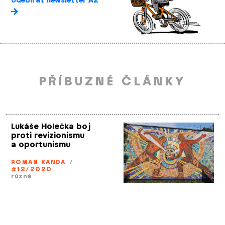
odebírat newsletter A2
PŘÍBUZNÉ ČLÁNKY
Lukáše Holečka boj
proti revizionismu
a oportunismu
ROMAN KANDA
/
#12/2020
různé