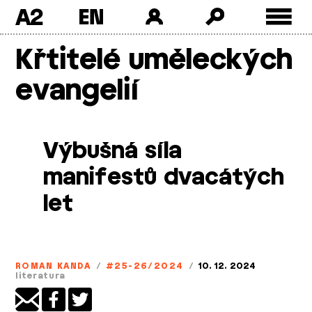
A2
Skip
Křtitelé uměleckých
to
content
evangelií
Výbušná síla
manifestů dvacátých
let
ROMAN KANDA
/
#25-26/2024
/
10. 12. 2024
literatura