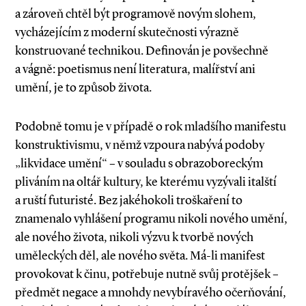
a zároveň chtěl být programově novým slohem,
vycházejícím z moderní skutečnosti výrazně
konstruované technikou. Definován je povšechně
a vágně: poetismus není literatura, malířství ani
umění, je to způsob života.
Podobně tomu je v případě o rok mladšího manifestu
konstruktivismu, v němž vzpoura nabývá podoby
„likvidace umění“ – v souladu s obrazoboreckým
pliváním na oltář kultury, ke kterému vyzývali italští
a ruští futuristé. Bez jakéhokoli troškaření to
znamenalo vyhlášení programu nikoli nového umění,
ale nového života, nikoli výzvu k tvorbě nových
uměleckých děl, ale nového světa. Má­-li manifest
provokovat k činu, potřebuje nutně svůj protějšek –
předmět negace a mnohdy nevybíravého očerňování,