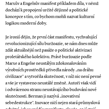
Marxův a Engelsův manifest příkladem díla, v němž
dochází k propojení určité dějinné a politické
koncepce s tím, co bychom mohli nazvat kulturní
logikou moderní doby.
Je ironií dějin, že první část manifestu, vychvalující
revolucionizující sílu buržoazie, se nám dnes může
zdát aktuálnější než pasáže o politické aktivizaci
proletářského kolektivu. Právě buržoazie podle
Marxe a Engelse neustálým zdokonalováním
výrobních prostředků přivedla národy „na dráhu
civilizace“ a vytvořila skutečnost, v níž nic není pevné
a vše je vystaveno neustálé změně. Autoři však vidí
i odvrácenou stranu neustávajícího budování nové
skutečnosti. Berman ji nazývá „inovativní
sebedestrukce“. Inovace ničí nejen stará průmyslová