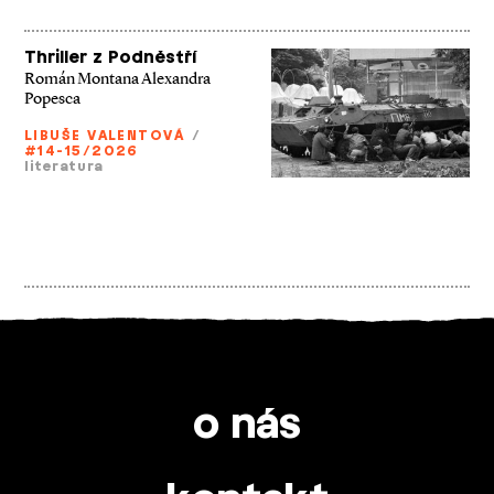
Thriller z Podněstří
Román Montana Alexandra
Popesca
LIBUŠE VALENTOVÁ
/
#14-15/2026
literatura
o nás