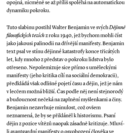
opojná, nicméně se až příliš spoléhá na automatickou
dynamiku pokroku.
Tuto slabinu postihl Walter Benjamin ve svých
Dějinně
filosofických tezích
z roku 1940, jež bychom mohli číst
jako jakousi palinodii na dřívější manifesty. Benjamin
text psal ve stínu dějinné katastrofy konce třicátých
let, kdy mnoho z představ o pokroku lidstva bylo
otřeseno. Nepolemizuje sice přímo s uměleckými
manifesty (jeho kritika cílí na sociální demokracii),
předkládá však odlišné pojetí času a dějin, jež je nám
v lecčem možná bližší. Čas podle něj není stejnorodý
a budoucnost nečeká na zaplnění myšlenkami a činy.
Benjamin nezavrhuje minulost, což ovšem
neznamená, že by se přikláněl k historismu. Psaní
dějin z pozice vítězů naopak zásadně kritizuje. Mluví­-
li avantgardní manifesty o osvobození člověka ve