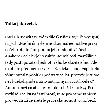
Válka jako celek
Carl Clausewitz ve svém díle
O válce
(1832, česky 1959)
napsal: „Naším úmyslem je zkoumat jednotlivé prvky
našeho předmětu, potom jeho jednotlivé části
a nakonec celek v jeho vnitřní souvislosti, zamýšlíme
tedy postupovat od jednotlivého ke složitějšímu. Ale
u tohoto předmětu je více než kdekoli jinde zapotřebí
všimnout si z počátku podstaty celku, protože je tu víc
než kdekoli jinde nutno mít na mysli s částí i celek.“
Autor naráží na obecný problém každé analýzy. Při
rozkladu celku na části hrozí, že se pro samé zanícení
pro věc ztratí ze zřetele právě skutečnost, o niž běží.