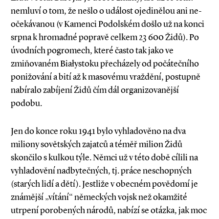
nemluví o tom, že nešlo o událost ojedinělou ani ne­­
očekávanou (v Kamenci Podolském došlo už na konci
srpna k hromadné popravě celkem 23 600 Židů). Po
úvodních pogromech, které často tak jako ve
zmiňovaném Białystoku přecházely od počátečního
ponižování a bití až k masovému vraždění, postupně
nabíralo zabíjení Židů čím dál organizovanější
podobu.
Jen do konce roku 1941 bylo vyhladověno na dva
miliony sovětských zajatců a téměř milion Židů
skončilo s kulkou týle. Němci už v této době cílili na
vyhladovění nadbytečných, tj. práce neschopných
(starých lidí a dětí). Jestliže v obecném povědomí je
známější „vítání“ německých vojsk než okamžité
utrpení porobených národů, nabízí se otázka, jak moc