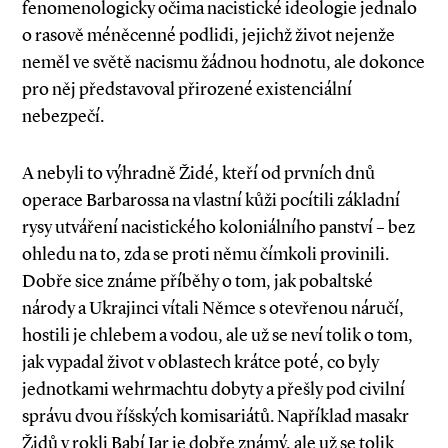
fenomenologicky očima nacistické ideologie jednalo
o rasově méněcenné podlidi, jejichž život nejenže
neměl ve světě nacismu žádnou hodnotu, ale dokonce
pro něj představoval přirozené existenciální
nebezpečí.
A nebyli to výhradně Židé, kteří od prvních dnů
operace Barbarossa na vlastní kůži pocítili základní
rysy utváření nacistického koloniál­ního panství – bez
ohledu na to, zda se proti němu čímkoli provinili.
Dobře sice známe příběhy o tom, jak pobaltské
národy a Ukrajinci vítali Němce s otevřenou náručí,
hostili je chlebem a vodou, ale už se neví tolik o tom,
jak vypadal život v oblastech krátce poté, co byly
jednotkami wehrmachtu dobyty a přešly pod civilní
správu dvou říšských komisariátů. Například masakr
Židů v rokli Babí Jar je dobře známý, ale už se tolik