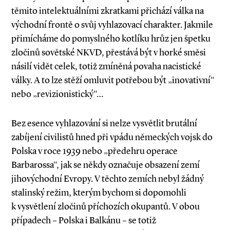
těmito intelektuálními zkratkami přichází válka na
východní frontě o svůj vyhlazovací charakter. Jakmile
přimícháme do pomyslného kotlíku hrůz jen špetku
zločinů sovětské NKVD, přestává být v horké směsi
násilí vidět celek, totiž zmíněná povaha nacistické
války. A to lze stěží omluvit potřebou být „inovativní“
nebo „revizionistický“…
Bez esence vyhlazování si nelze vysvětlit brutální
zabíjení civilistů hned při vpádu německých vojsk do
Polska v roce 1939 nebo „předehru operace
Barbarossa“, jak se někdy označuje obsazení zemí
jihovýchodní Evropy. V těchto zemích nebyl žádný
stalinský režim, kterým bychom si dopomohli
k vysvětlení zločinů příchozích okupantů. V obou
případech – Polska i Balkánu – se totiž