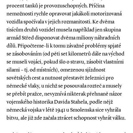
procent tanků je provozuschopných. Příčina
nemožnosti rychle opravovat jakákoli motorizovaná
vozidla spočívala v jejich rozmanitosti. Ke dvěma
tisícům druhů vozidel musela například jen skupina
armád Střed disponovat dvěma miliony náhradních
dílů. Připočteme­-li k tomu závažné problémy spjaté
se zásobováním (od pěti set kilometrů dále na východ
se museli vojáci, pokud šlo o stravu, zásobit vlastními
silami – tj. od místních), omezenou sjízdnost
sovětských cest a nutnost přestavět železnici pro
německé vlaky, u nichž se posouvala rozteč a musely
se přebít pražce, nevyznívá nikterak přehnaně názor
vojenského historika Davida Stahela, podle nějž
německá vojska v létě 1941 u Smolenska sice vyhrála
bitvu, ale již zde začala ztrácet schopnost vyhrát válku.