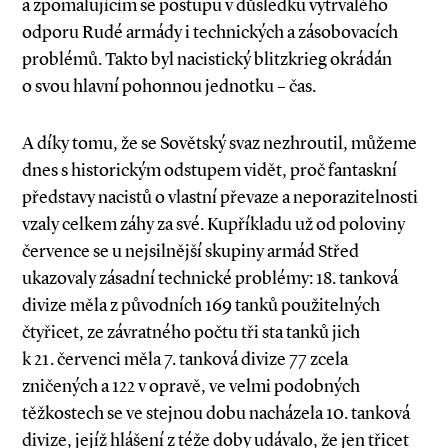
a zpomalujícím se postupu v důsledku vytrvalého
odporu Rudé armády i technických a zásobovacích
problémů. Takto byl nacistický blitzkrieg okrádán
o svou hlavní pohonnou jednotku – čas.
A díky tomu, že se Sovětský svaz nezhroutil, můžeme
dnes s historickým odstupem vidět, proč fantaskní
představy nacistů o vlastní převaze a neporazitelnosti
vzaly celkem záhy za své. Kupříkladu už od poloviny
července se u nejsilnější skupiny armád Střed
ukazovaly zásadní technické problémy: 18. tanková
divize měla z původních 169 tanků po­­užitelných
čtyřicet, ze závratného počtu tři sta tanků jich
k 21. červenci měla 7. tanková divize 77 zcela
zničených a 122 v opravě, ve velmi podobných
těžkostech se ve stejnou dobu nacházela 10. tanková
divize, jejíž hlášení z téže doby udávalo, že jen třicet