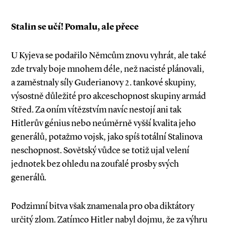
Stalin se učí! Pomalu, ale přece
U Kyjeva se podařilo Němcům znovu vyhrát, ale také
zde trvaly boje mnohem déle, než nacisté plánovali,
a zaměstnaly síly Guderia­novy 2. tankové skupiny,
výsostně důležité pro akceschopnost skupiny armád
Střed. Za oním vítězstvím navíc nestojí ani tak
Hitlerův génius nebo neúměrně vyšší kvalita jeho
generálů, potažmo vojsk, jako spíš totální Stalinova
neschopnost. Sovětský vůdce se totiž ujal velení
jednotek bez ohledu na zoufalé prosby svých
generálů
.
Podzimní bitva však znamenala pro oba diktátory
určitý zlom. Zatímco Hitler nabyl dojmu, že za výhru