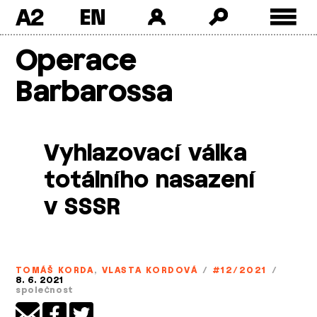
A2
Skip
Operace
to
content
Barbarossa
Vyhlazovací válka
totálního nasazení
v SSSR
TOMÁŠ KORDA
,
VLASTA KORDOVÁ
/
#12/2021
/
8. 6. 2021
společnost