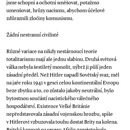
jsme schopni a ochotni směšovat, potažmo
umenšovat, hrůzy nacismu, abychom účelově
zdůraznili zločiny komunismu.
Žádní nestranní civilisté
Různé variace na nikdy nestárnoucí teorie
totalitarismu mají ale jednu slabinu. Druhá světová
válka nebyla šestiletý monolit, nýbrž ji půlí jeden
zásadní předěl. Než Hitler napadl Sovětský svaz, měl
na jaře roku 1941 v gesci celou kontinentální Evropu
beze zbytku a to, co zůstalo jakoby neutrální, bylo
bytostnou součástí nacistického válečného
hospodářství. Existence Velké Británie
nepředstavovala zásadní vojenskou hrozbu, spíše
v Hitlerovi vzbuzovala touhu dostat Brity na kolena.
Britská kampaň na severu Afriky zaměstnávala