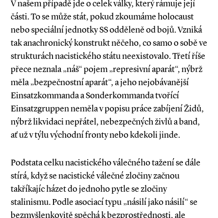
V našem případě jde o celek války, který rámuje její
části. To se může stát, pokud zkoumáme holocaust
nebo speciální jednotky SS odděleně od bojů. Vzniká
tak anachronický konstrukt něčeho, co samo o sobě ve
strukturách nacis­tického státu neexistovalo. Třetí říše
přece neznala „náš“ pojem „represivní aparát“, nýbrž
měla „bezpečnostní aparát“,
a jeho nejobávanější
Einsatzkommanda a Sonderkommanda tvořící
Einsatzgruppen neměla v popisu práce zabíjení Židů,
nýbrž likvidaci nepřátel, nebezpečných živlů a band,
ať už v týlu východní fronty nebo kdekoli jinde.
Podstata celku nacistického válečného tažení se dále
stírá, když se nacistické válečné zločiny začnou
takříkajíc házet do jednoho pytle se zločiny
stalinismu. Podle asociací typu „násilí jako násilí“ se
bezmyšlenkovitě spěchá k bezprostřednosti, ale