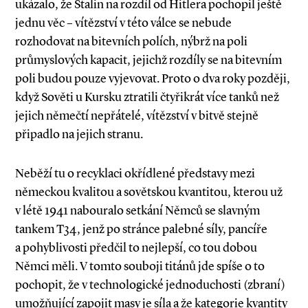
ukázalo, že Stalin na rozdíl od Hitlera pochopil ještě
jednu věc – vítězství v této válce se nebude
rozhodovat na bitevních polích, nýbrž na poli
průmyslových kapacit, jejichž rozdíly se na bitevním
poli budou pouze vyjevovat. Proto o dva roky později,
když Sověti u Kursku ztratili čtyřikrát více tanků než
jejich němečtí nepřátelé, vítězství v bitvě stejně
připadlo na jejich stranu.
Neběží tu o recyklaci okřídlené představy mezi
německou kvalitou a sovětskou kvantitou, kterou už
v létě 1941 nabouralo setkání Němců se slavným
tankem T34, jenž po stránce palebné síly, pancíře
a pohyblivosti předčil to nejlepší, co tou dobou
Němci měli. V tomto souboji titánů jde spíše o to
pochopit, že v technologické jednoduchosti (zbraní)
umožňující zapojit masy je síla a že kategorie kvantity