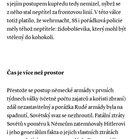
s jejím postupem kupředu tedy nemizel, nýbrž se
z něho stal nepřítel za frontovou linií. V této válce
totiž platilo, že wehrmacht, SS i pořádková policie
měly téhož nepřítele: židobolševika, který mohl být
vtělený do kohokoli.
Čas je více než prostor
Přestože se postup německé armády v prvních
týdnech války (včetně počtu zajatců a kořisti zbraní)
zdál nezastavitelný a porážka Rudé armády byla na
spadnutí, Sovětský svaz se nezhroutil. Fatální ztráty
Sovětů v poměru k Němcům zatemňovaly Hitlerovi
i jeho generálům fakta o jejich vlastních ztrátách