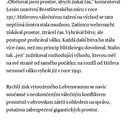
„Obětoval jsem prostor, abych získal čas,“ komentoval
Lenin uzavření Brestlitevského míru v roce
1917. Hitlerovu válečnému tažení na východ se tato
nepřímá úměra stala osudnou. Zatímco wehrmacht
získával prostor, ztrácel čas. Vyhrával bitvy, ale
postupně prohrával válku. Každá další bitva ho stála
více času, než mu princip blitzkriegu dovoloval. Stalin
tak „jen“ zužitkoval rozhodující výhodu, kterou měl
na své straně od samého počátku: na rozdíl od Hitlera
nemusel válku vyhrát již v roce 1941.
Rychlý zisk vytouženého Lebensraumu se navíc
současně s neukončeným válečným konfliktem
proměnil v obrovskou zátěž s ohledem na správu,
potažmo zabezpečení gigantických prostor.