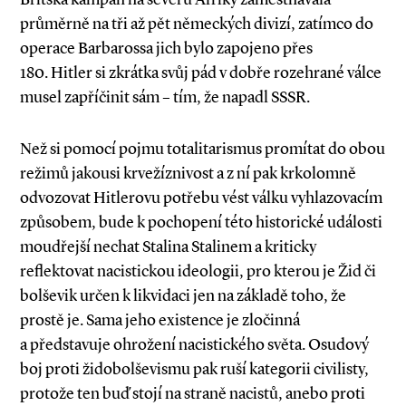
průměrně na tři až pět německých divizí, zatímco do
operace Barbarossa jich bylo zapojeno přes
180. Hitler si zkrátka svůj pád v dobře rozehrané válce
musel zapříčinit sám – tím, že napadl SSSR.
Než si pomocí pojmu totalitarismus promítat do obou
režimů jakousi krvežíznivost a z ní pak krkolomně
odvozovat Hitlerovu potřebu vést válku vyhlazovacím
způsobem, bude k pochopení této historické události
moudřejší nechat Stalina Stalinem a kriticky
reflektovat nacistickou ideologii, pro kterou je Žid či
bolševik určen k likvidaci jen na základě toho, že
prostě je. Sama jeho existence je zločinná
a představuje ohrožení nacistického světa. Osudový
boj proti židobolševismu pak ruší kategorii civilisty,
protože ten buď stojí na straně nacistů, anebo proti