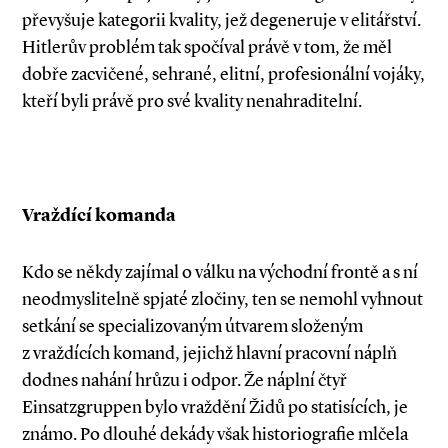
převyšuje kategorii kvality, jež degeneruje v elitářství.
Hitlerův problém tak spočíval právě v tom, že měl
dobře zacvičené, sehrané, elitní, profesionální vojáky,
kteří byli právě pro své kvality nenahraditelní.
Vraždící komanda
Kdo se někdy zajímal o válku na východní frontě a s ní
neodmyslitelně spjaté zločiny, ten se nemohl vyhnout
setkání se specializovaným útvarem složeným
z vraždících komand, jejichž hlavní pracovní náplň
dodnes nahání hrůzu i odpor. Že náplní čtyř
Einsatzgruppen bylo vraždění Židů po statisících, je
známo. Po dlouhé dekády však historiografie mlčela