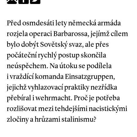
Před osmdesáti lety německá armáda
rozjela operaci Barbarossa, jejímž cílem
bylo dobýt Sovětský svaz, ale přes
počáteční rychlý postup skončila
neúspěchem. Na útoku se podílela
i vraždící komanda Einsatzgruppen,
jejichž vyhlazovací praktiky nezřídka
přebíral i wehrmacht. Proč je potřeba
rozlišovat mezi tehdejšími nacistickými
zločiny a hrůzami stalinismu?