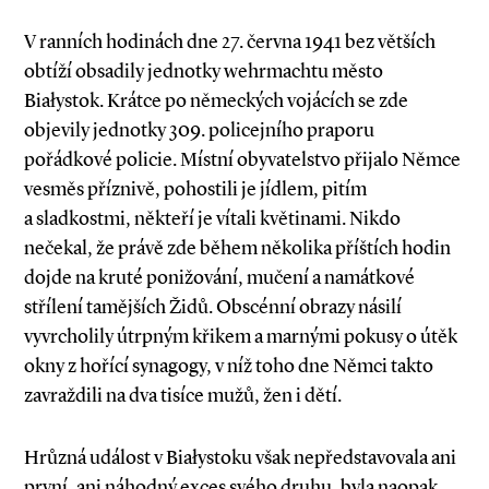
V ranních hodinách dne 27. června 1941 bez větších
obtíží obsadily jednotky wehrmachtu město
Białystok. Krátce po německých vojácích se zde
objevily jednotky 309. policejního praporu
pořádkové policie. Místní obyvatelstvo přijalo Němce
vesměs příznivě, pohostili je jídlem, pitím
a sladkostmi, někteří je vítali květinami. Nikdo
nečekal, že právě zde během několika příštích hodin
dojde na kruté ponižování, mučení a namátkové
střílení tamějších Židů. Obscénní obrazy násilí
vyvrcholily útrpným křikem a marnými pokusy o útěk
okny z hořící synagogy, v níž toho dne Němci takto
zavraždili na dva tisíce mužů, žen i dětí.
Hrůzná událost v Białystoku však nepředstavovala ani
první, ani náhodný exces svého druhu, byla naopak