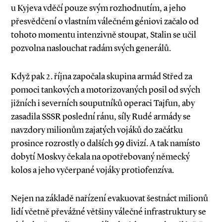
u Kyjeva vděčí pouze svým rozhodnutím, a jeho
přesvědčení o vlastním válečném géniovi začalo od
tohoto momentu intenzivně stoupat, Stalin se učil
pozvolna naslouchat radám svých generálů.
Když pak 2. října započala skupina armád Střed za
pomoci tankových a motorizovaných posil od svých
jižních i severních souputníků operaci Tajfun, aby
zasadila SSSR poslední ránu, síly Rudé armády se
navzdory milionům zajatých vojáků do začátku
prosince rozrostly o dalších 99 divizí. A tak namísto
dobytí Moskvy čekala na opotřebovaný německý
kolos a jeho vyčerpané vojáky protiofenzíva.
Nejen na základě nařízení evakuovat šestnáct milionů
lidí včetně převážné většiny válečné infrastruktury se