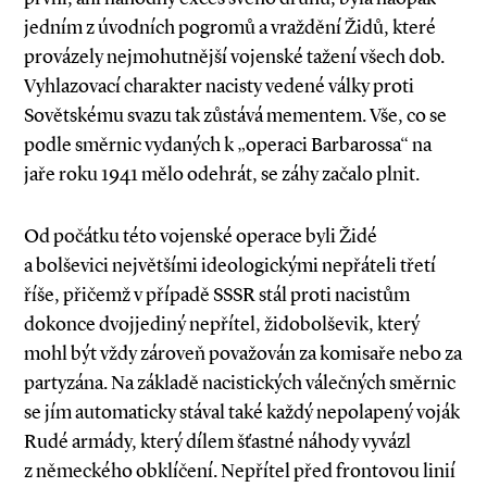
jedním z úvodních pogromů a vraždění Židů, které
provázely nejmohutnější vojenské tažení všech dob.
Vyhlazovací charakter nacisty vedené války proti
Sovětskému svazu tak zůstává mementem. Vše, co se
podle směrnic vydaných k „operaci Barbarossa“ na
jaře roku 1941 mělo odehrát, se záhy začalo plnit.
Od počátku této vojenské operace byli Židé
a bolševici největšími ideologickými nepřáteli třetí
říše, přičemž v případě SSSR stál proti nacistům
dokonce dvojjediný nepřítel, židobolševik, který
mohl být vždy zároveň považován za komisaře nebo za
partyzána. Na základě nacistických válečných směrnic
se jím automaticky stával také každý nepolapený voják
Rudé armády, který dílem šťastné náhody vyvázl
z německého obklíčení. Nepřítel před frontovou linií