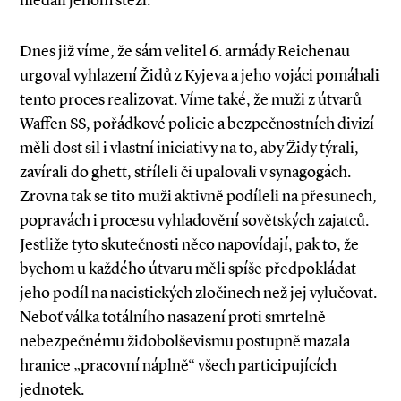
hledali jenom stěží.
Dnes již víme, že sám velitel 6. armády Reichenau
urgoval vyhlazení Židů z Kyjeva a jeho vojáci pomáhali
tento proces realizovat. Víme také, že muži z útvarů
Waffen SS, pořádkové policie a bezpečnostních divizí
měli dost sil i vlastní iniciativy na to, aby Židy týrali,
zavírali do ghett, stříleli či upalovali v synagogách.
Zrovna tak se tito muži aktivně podíleli na přesunech,
popravách i procesu vyhladovění sovětských zajatců.
Jestliže tyto skutečnosti něco napovídají, pak to, že
bychom u každého útvaru měli spíše předpokládat
jeho podíl na nacistických zločinech než jej vylučovat.
Neboť válka totálního nasazení proti smrtelně
nebezpečnému židobolševismu postupně mazala
hranice „pracovní náplně“ všech participujících
jednotek.