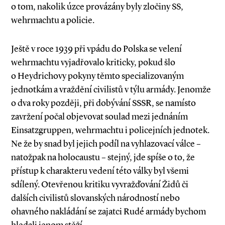
o tom, nakolik úzce provázány byly zločiny SS,
wehrmachtu a policie.
Ještě v roce 1939 při vpádu do Polska se velení
wehrmachtu vyjadřovalo kriticky, pokud šlo
o Heydrichovy pokyny těmto specializovaným
jednotkám a vraždění civilistů v týlu armády. Jenomže
o dva roky později, při dobývání SSSR, se namísto
zavržení počal objevovat soulad mezi jednáním
Einsatzgruppen, wehrmachtu i policejních jednotek.
Ne že by snad byl jejich podíl na vyhlazovací válce –
natožpak na holocaustu – stejný, jde spíše o to, že
přístup k charakteru vedení této války byl všemi
sdílený. Otevřenou kritiku vyvražďování Židů či
dalších civilistů slovanských národností nebo
ohavného nakládání se zajatci Rudé armády bychom