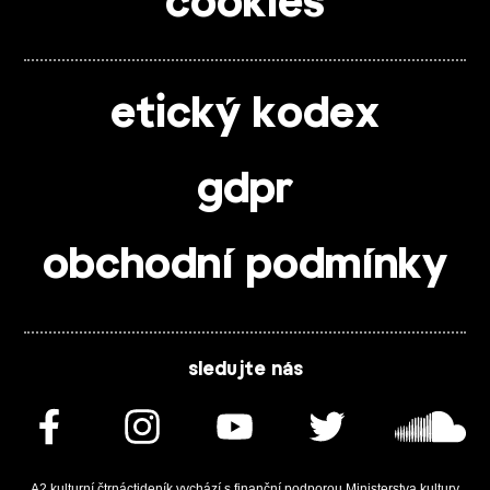
cookies
etický kodex
gdpr
obchodní podmínky
sledujte nás
A2 kulturní čtrnáctideník vychází s finanční podporou Ministerstva kultury