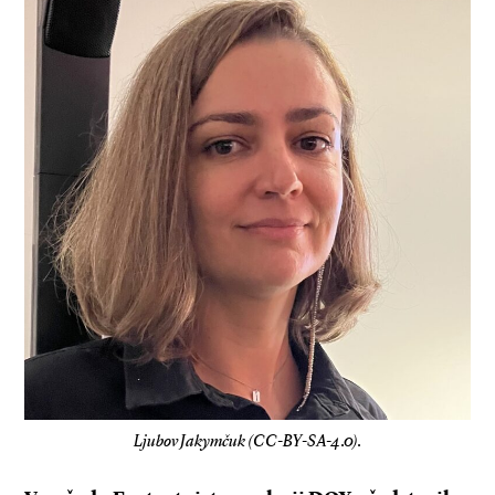
Ljubov Jakymčuk (CC-BY-SA-4.0).