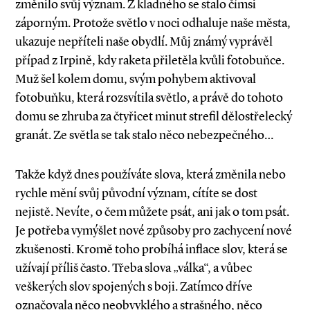
změnilo svůj význam. Z kladného se stalo čímsi
záporným. Protože světlo v noci odhaluje naše města,
ukazuje nepříteli naše obydlí. Můj známý vyprávěl
případ z Irpině, kdy raketa přiletěla kvůli fotobuňce.
Muž šel kolem domu, svým pohybem aktivoval
fotobuňku, která rozsvítila světlo, a právě do tohoto
domu se zhruba za čtyřicet minut strefil dělostřelecký
granát. Ze světla se tak stalo něco nebezpečného…
Takže když dnes používáte slova, která změnila nebo
rychle mění svůj původní význam, cítíte se dost
nejistě. Nevíte, o čem můžete psát, ani jak o tom psát.
Je potřeba vymýšlet nové způsoby pro zachycení nové
zkušenosti. Kromě toho probíhá inflace slov, která se
užívají příliš často. Třeba slova „válka“, a vůbec
veškerých slov spojených s boji. Zatímco dříve
označovala něco neobvyklého a strašného, něco