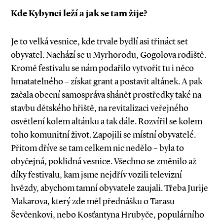
Kde Kybynci leží a jak se tam žije?
Je to velká vesnice, kde trvale bydlí asi třináct set
obyvatel. Nachází se u Myrhorodu, Gogolova rodiště.
Kromě festivalu se nám podařilo vytvořit tu i něco
hmatatelného – získat grant a postavit altánek. A pak
začala obecní samospráva shánět prostředky také na
stavbu dětského hřiště, na revitalizaci veřejného
osvětlení kolem altánku a tak dále. Rozvířil se kolem
toho komunitní život. Zapojili se místní obyvatelé.
Přitom dříve se tam celkem nic nedělo – byla to
obyčejná, poklidná vesnice. Všechno se změnilo až
díky festivalu, kam jsme nejdřív vozili televizní
hvězdy, abychom tamní obyvatele zaujali. Třeba Jurije
Makarova, který zde měl přednášku o Tarasu
Ševčenkovi, nebo Kosťantyna Hrubyče, populárního