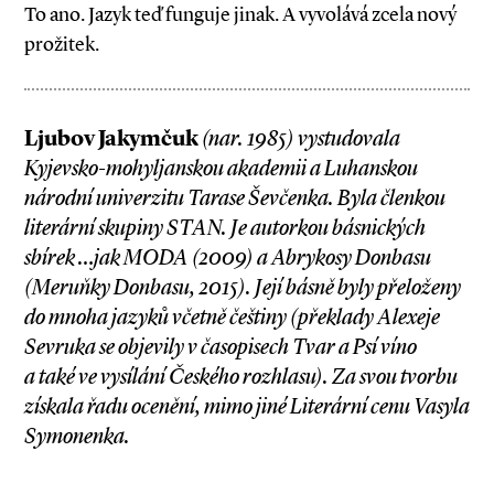
To ano. Jazyk teď funguje jinak. A vyvolává zcela nový
prožitek.
Ljubov Jakymčuk
(nar. 1985) vystudovala
Kyjevsko­-mohyljanskou akademii a Luhanskou
národní univerzitu Tarase Ševčenka. Byla členkou
literární skupiny STAN. Je autorkou básnických
sbírek …jak MODA (2009) a Abrykosy Donbasu
(Meruňky Donbasu, 2015). Její básně byly přeloženy
do mnoha jazyků včetně češtiny (překlady Alexeje
Sevruka se objevily v časopisech Tvar a Psí víno
a také ve vysílání Českého rozhlasu). Za svou tvorbu
získala řadu ocenění, mimo jiné Literární cenu Vasyla
Symonenka.