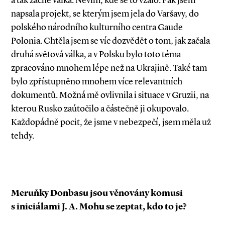
a tak začne válka. Nevím, kde se to vzalo. Pak jsem
napsala projekt, se kterým jsem jela do Varšavy, do
polského národního kulturního centra Gaude
Polonia. Chtěla jsem se víc dozvědět o tom, jak začala
druhá světová válka, a v Polsku bylo toto téma
zpracováno mnohem lépe než na Ukrajině. Také tam
bylo zpřístupněno mnohem více relevantních
dokumentů. Možná mě ovlivnila i situace v Gruzii, na
kterou Rusko zaútočilo a částečně ji okupovalo.
Každopádně pocit, že jsme v nebezpečí, jsem měla už
tehdy.
Meruňky Donbasu jsou věnovány komusi
s iniciálami J. A. Mohu se zeptat, kdo to je?