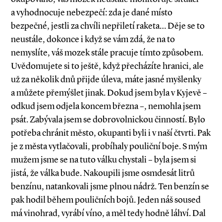
a vyhodnocuje nebezpečí: zda je dané místo
bezpečné, jestli za chvíli nepřiletí raketa… Děje se to
neustále, dokonce i když se vám zdá, že na to
nemyslíte, váš mozek stále pracuje tímto způsobem.
Uvědomujete si to ještě, když přecházíte hranici, ale
už za několik dnů přijde úleva, máte jasné myšlenky
a můžete přemýšlet jinak. Dokud jsem byla v Kyjevě –
odkud jsem odjela koncem března –, nemohla jsem
psát. Zabývala jsem se dobrovolnickou činností. Bylo
potřeba chránit město, okupanti byli i v naší čtvrti. Pak
je z města vytlačovali, probíhaly pouliční boje. S mým
mužem jsme se na tuto válku chystali – byla jsem si
jistá, že válka bude. Nakoupili jsme osmdesát litrů
benzínu, natankovali jsme plnou nádrž. Ten benzín se
pak hodil během pouličních bojů. Jeden náš soused
má vinohrad, vyrábí víno, a měl tedy hodně láhví. Dal