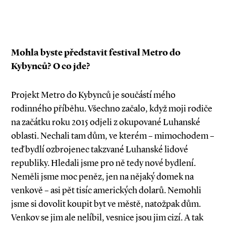
Mohla byste představit festival Metro do
Kybynců? O co jde?
Projekt Metro do Kybynců je součástí mého
rodinného příběhu. Všechno začalo, když moji rodiče
na začátku roku 2015 odjeli z okupované Luhanské
oblasti. Nechali tam dům, ve kterém – mimochodem –
teď bydlí ozbrojenec takzvané Luhanské lidové
republiky. Hledali jsme pro ně tedy nové bydlení.
Neměli jsme moc peněz, jen na nějaký domek na
venkově – asi pět tisíc amerických dolarů. Nemohli
jsme si dovolit koupit byt ve městě, natožpak dům.
Venkov se jim ale nelíbil, vesnice jsou jim cizí. A tak