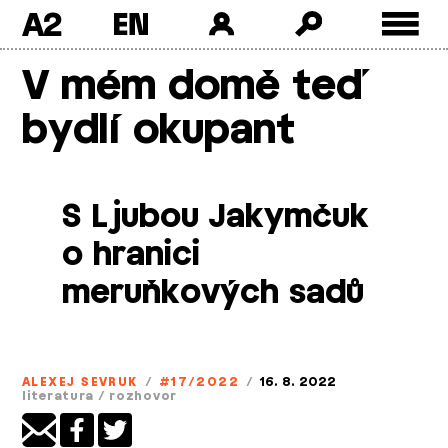
A2
Skip
V mém domě teď
to
content
bydlí okupant
S Ljubou Jakymčuk
o hranici
meruňkových sadů
ALEXEJ SEVRUK
/
#17/2022
/
16. 8. 2022
literatura
/
rozhovor