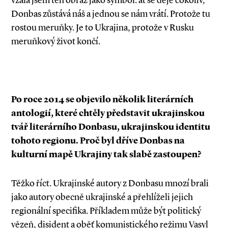
vzala jsem ten obraz jako symbol: ať se děje cokoliv,
Donbas zůstává náš a jednou se nám vrátí. Protože tu
rostou meruňky. Je to Ukrajina, protože v Rusku
meruňkový život končí.
Po roce 2014 se objevilo několik literárních
antologií, které chtěly představit ukrajinskou
tvář literárního Donbasu, ukrajinskou identitu
tohoto regionu. Proč byl dříve Donbas na
kulturní mapě Ukrajiny tak slabě zastoupen?
Těžko říct. Ukrajinské autory z Donbasu mnozí brali
jako autory obecně ukrajinské a přehlíželi jejich
regionální specifika. Příkladem může být politický
vězeň, disident a oběť komunistického režimu Vasyl