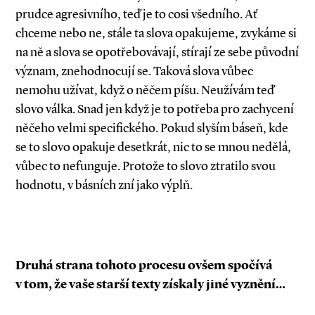
prudce agresivního, teď je to cosi všedního. Ať
chceme nebo ne, stále ta slova opakujeme, zvykáme si
na ně a slova se opotřebovávají, stírají ze sebe původní
význam, znehodnocují se. Taková slova vůbec
nemohu užívat, když o něčem píšu. Neužívám teď
slovo válka. Snad jen když je to potřeba pro zachycení
něčeho velmi specifického. Pokud slyším báseň, kde
se to slovo opakuje desetkrát, nic to se mnou nedělá,
vůbec to nefunguje. Protože to slovo ztratilo svou
hodnotu, v básních zní jako výplň.
Druhá strana tohoto procesu ovšem spočívá
v tom, že vaše starší texty získaly jiné vyznění…