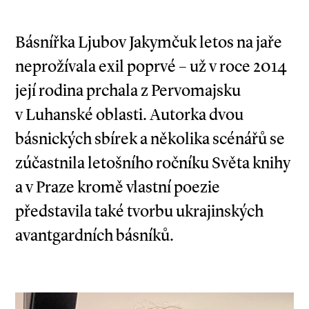
Básnířka Ljubov Jakymčuk letos na jaře
neprožívala exil poprvé – už v roce 2014
její rodina prchala z Pervomajsku
v Luhanské oblasti. Autorka dvou
básnických sbírek a několika scénářů se
zúčastnila letošního ročníku Světa knihy
a v Praze kromě vlastní poezie
představila také tvorbu ukrajinských
avantgardních básníků.