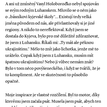
A ani už zmíněný Vasyl Holoboroďko nebyl spojován
se svým rodným Luhanskem. Mluvilo se o něm jako
o „básníkovi kyjevské školy“… Existují tedy velká
jména původem od nás, ale přivlastňovaly si je jiné
regiony. A nikdo to nereflektoval. Když jsem se
dostala do Kyjeva, bylo pro mě důležité zdůrazňovat,
že jsem z Luhansku. Říkali mi: „Ty máš ale pěknou
ukrajinštinu.“ Mělo to znít jako lichotka, jenže mě to
uráželo. Copak když jsem z Luhansku, musím mít
špatnou ukrajinštinu? Nebo ji vůbec nemám znát?
Bylo v tom něco povýšeneckého, i když se tvářili, že je
to kompliment. Ale ve skutečnosti to působilo
opačně.
Moje inspirace je vlastně rozčílení. Byl to motor, díky
kterému jsem začala psát. Musela jsem psát, abych ten