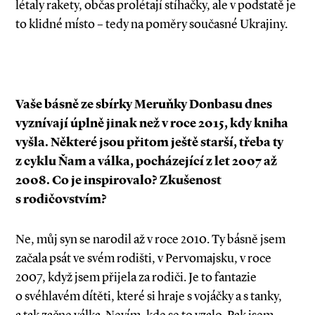
létaly rakety, občas prolétají stíhačky, ale v podstatě je
to klidné místo – tedy na poměry současné Ukrajiny.
Vaše básně ze sbírky Meruňky Donbasu dnes
vyznívají úplně jinak než v roce 2015, kdy kniha
vyšla. Některé jsou přitom ještě starší, třeba ty
z cyklu Ňam a válka, pocházející z let 2007 až
2008. Co je inspirovalo? Zkušenost
s rodičovstvím?
Ne, můj syn se narodil až v roce 2010. Ty básně jsem
začala psát ve svém rodišti, v Pervomajsku, v roce
2007, když jsem přijela za rodiči. Je to fantazie
o svéhlavém dítěti, které si hraje s vojáčky a s tanky,