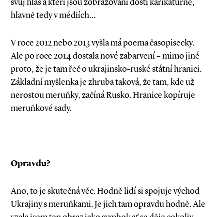
svůj hlas a kteří jsou zobrazováni dosti karikaturně,
hlavně tedy v médiích…
V roce 2012 nebo 2013 vyšla má poema časopisecky.
Ale po roce 2014 dostala nové zabarvení – mimo jiné
proto, že je tam řeč o ukrajinsko­-ruské státní hranici.
Základní myšlenka je zhruba taková, že tam, kde už
nerostou meruňky, začíná Rusko. Hranice kopíruje
meruňkové sady.
Opravdu?
Ano, to je skutečná věc. Hodně lidí si spojuje východ
Ukrajiny s meruňkami. Je jich tam opravdu hodně. Ale