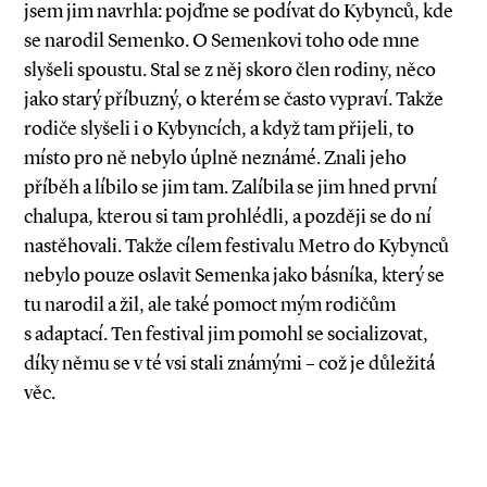
jsem jim navrhla: pojďme se podívat do Kybynců, kde
se narodil Semenko. O Semenkovi toho ode mne
slyšeli spoustu. Stal se z něj skoro člen rodiny, něco
jako starý příbuzný, o kterém se často vypraví. Takže
rodiče slyšeli i o Kybyncích, a když tam přijeli, to
místo pro ně nebylo úplně neznámé. Znali jeho
příběh a líbilo se jim tam. Zalíbila se jim hned první
chalupa, kterou si tam prohlédli, a později se do ní
nastěhovali. Takže cílem festivalu Metro do Kybynců
nebylo pouze oslavit Semenka jako básníka, který se
tu narodil a žil, ale také pomoct mým rodičům
s adaptací. Ten festival jim pomohl se socializovat,
díky němu se v té vsi stali známými – což je důležitá
věc.