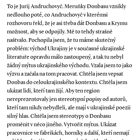
To je Jurij Andruchovyč. Meruňky Donbasu vznikly
nedlouho poté, co Andruchovyč v kterémsi
rozhovoru řekl, že je asi třeba dát Donbasu a Krymu
možnost, aby se odpojily. Mě to tehdy strašně
naštvalo. Pochopila jsem, že tu máme skutečný
problém: východ Ukrajiny je v současné ukrajinské
literatuře opravdu málo zastoupený, a tak tu nebyl
žádný mýtus ukrajinského východu. Vzala jsem to jako
výzvu a začala na tom pracovat. Chtěla jsem vepsat
Donbas do celoukrajinského kontextu. Chtěla jsem
ukázat lidi, kteří tam žijí. Aby ten re­gion
nereprezentovaly jen stereotypní popisy od autorů,
kteří tam nikdy nebydleli, ale mají v ukrajinské poezii
silný hlas. Chtěla jsem stereotypy o Donbasu
proměnit v něco jiného. Vytvořit mýtus. Ukázat
pracovnice ve fabrikách, horníky a další, kteří nemají