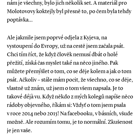
nám je všechny, bylo jich několik set. A materiál pro
Molotovovy koktejly byl přesně to, po čem byla tehdy
poptávka…
Ale jakmile jsem poprvé odjela z Kyjeva, na
vystoupení do Evropy, už na cestě jsem začala psát.
Chci tím říct, že když člověk nemusí dbát o holé
přežití, získá čas myslet také na něco jiného. Pak
můžete přemýšlet o tom, co se děje kolem a jak o tom
psát. Ačkoliv – stále mám pocit, že všechno, co se děje,
vlastně už znám, už jsem o tom všem napsala. Je to
takové déjà vu. Když někdo z mých kolegů napíše něco
rádoby objevného, říkám si: Vždyť o tom jsem psala
v roce 2014 nebo 2015! Na facebooku, v básních, všude
možně. Ale rozumím tomu, je to normální. Zkušenost
je jen vaše.