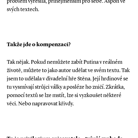
problém vyřešila, přinejmenším pro sebe. Aspoň ve
svých textech.
Takže jde o kompenzaci?
Tak nějak. Pokud nemůžete zabít Putina v reálném
životě, můžete to jako autor udělat ve svém textu. Tak
jsem to udělala v divadelní hře Stěna. Její hrdinové se
tu vysmívají strůjci války a posléze ho zničí. Zkrátka,
pomocí textů se lze mstít, lze si vyzkoušet některé
věci. Nebo napravovat křivdy.