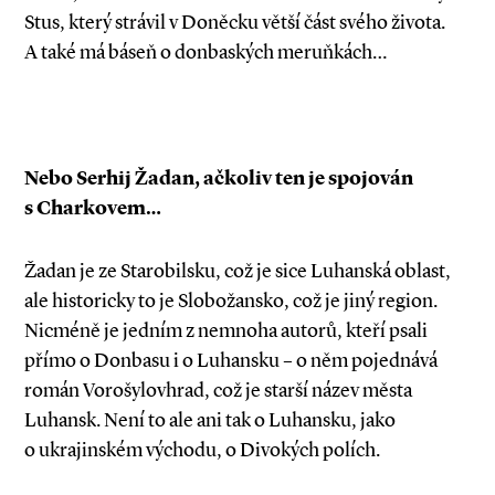
Stus, který strávil v Doněcku větší část svého života.
A také má báseň o donbaských meruňkách…
Nebo Serhij Žadan, ačkoliv ten je spojován
s Charkovem…
Žadan je ze Starobilsku, což je sice Luhanská oblast,
ale historicky to je Slobožansko, což je jiný region.
Nicméně je jedním z nemnoha autorů, kteří psali
přímo o Donbasu i o Luhansku – o něm pojednává
román Vorošylovhrad, což je starší název města
Luhansk. Není to ale ani tak o Luhansku, jako
o ukrajinském východu, o Divokých polích.