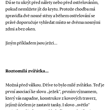
Dá se tu ukrýt před nálety nebo před ostřelováním,
pokud nemůžete jít do krytu. Protože chodba má
zpravidla dvě nosné stěny a během ostřelování se
právě doporučuje vyhledat místo se dvěma nosnými
zdmi a bez oken.
Jiným příkladem jsou ježci…
Roztomilá zvířátka…
Možná před válkou. Dříve to bylo milé zvířátko. Teď je
první asociací ke slovu „ježek“, prvním významem,
který vás napadne, konstrukce z kovových traverz,
jejímž účelem je zastavit tanky. I slovo „světlo“