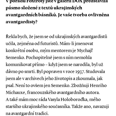
V pořadu Foxtroty jste v galerii DOX představila
pásmo složené z textů ukrajinských
avantgardních básníků. Je vaše tvorba ovlivněna
avantgardisty?
Řekla bych, že jsem se od ukrajinských avantgardistů
učila, zejména od futuristů. Mám­-li jmenovat
konkrétní osobu, mým mentorem je Mychajľ
Semenko. Pochopitelně jsem s ním nemohla
komunikovat přímo – když jsem se narodila, byl už
dávno po smrti. Byl popraven v roce 1937. Studovala
jsem ale v archivech jeho životopis a zkoumala, jak
psal. Není to ovšem jen Semenko. Zbožňuji Henriho
Michauxe, francouzského avantgardního autora.
A také mám moc ráda Vasyla Holoboroďka, mého
staršího ukrajinského současníka. Takže ano, navazuji
na avantgardní tradici.