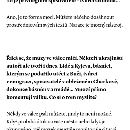
To je privilegium spisovatele – tvůrčí svoboda…
Ano, je to forma moci. Můžete něčeho dosáhnout
prostřednictvím svých textů. Narace je mocný nástroj.
Říká se, že múzy ve válce mlčí. Někteří ukrajinští
autoři ale tvoří i dnes. Lidé z Kyjeva, básníci,
kterým se podařilo utéct z Buči, tvůrci
v emigraci, spisovatelé v obleženém Charkově,
dokonce básníci v armádě… Mnozí přímo
komentují válku. Co si o tom myslíte?
Někdy ve válce psát můžete, jindy to není možné.
Když probíhá útok na vaše město nebo když je
okupováno, váš mozek neustále monitoruje situaci