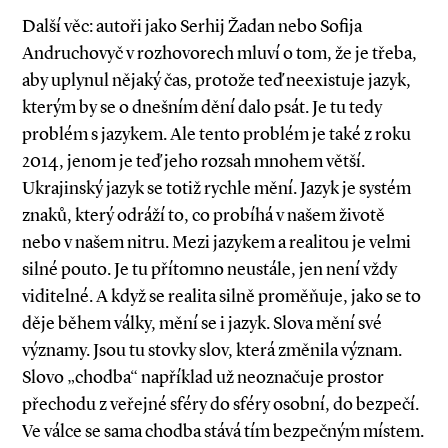
Další věc: autoři jako Serhij Žadan nebo Sofija
Andruchovyč v rozhovorech mluví o tom, že je třeba,
aby uplynul nějaký čas, protože teď neexistuje jazyk,
kterým by se o dnešním dění dalo psát. Je tu tedy
problém s jazykem. Ale tento problém je také z roku
2014, jenom je teď jeho rozsah mnohem větší.
Ukrajinský jazyk se totiž rychle mění. Jazyk je systém
znaků, který odráží to, co probíhá v našem životě
nebo v našem nitru. Mezi jazykem a realitou je velmi
silné pouto. Je tu přítomno neustále, jen není vždy
viditelné. A když se realita silně proměňuje, jako se to
děje během války, mění se i jazyk. Slova mění své
významy. Jsou tu stovky slov, která změnila význam.
Slovo „chodba“ například už neoznačuje prostor
přechodu z veřejné sféry do sféry osobní, do bezpečí.
Ve válce se sama chodba stává tím bezpečným místem.