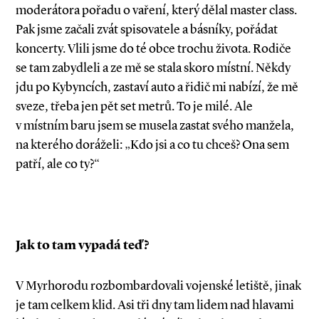
moderátora pořadu o vaření, který dělal master class.
Pak jsme začali zvát spisovatele a básníky, pořádat
koncerty. Vlili jsme do té obce trochu života. Rodiče
se tam zabydleli a ze mě se stala skoro místní. Někdy
jdu po Kybyncích, zastaví auto a řidič mi nabízí, že mě
sveze, třeba jen pět set metrů. To je milé. Ale
v místním baru jsem se musela zastat svého manžela,
na kterého doráželi: „Kdo jsi a co tu chceš? Ona sem
patří, ale co ty?“
Jak to tam vypadá teď?
V Myrhorodu rozbombardovali vojenské letiště, jinak
je tam celkem klid. Asi tři dny tam lidem nad hlavami