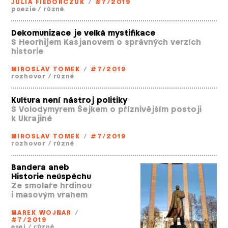
JULIA FIEDORCZUK
/
#7/2019
poezie
/
různé
Dekomunizace je velká mystifikace
S Heorhijem Kasjanovem o správných verzích
historie
MIROSLAV TOMEK
/
#7/2019
rozhovor
/
různé
Kultura není nástroj politiky
S Volodymyrem Šejkem o příznivějším postoji
k Ukrajině
MIROSLAV TOMEK
/
#7/2019
rozhovor
/
různé
Bandera aneb
Historie neúspěchu
Ze smolaře hrdinou
i masovým vrahem
MAREK WOJNAR
/
#7/2019
esej
/
různé