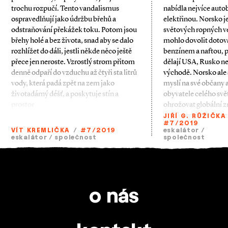
trochu rozpučí. Tento vandalismus
nabídla nejvíce aut
ospravedlňují jako údržbu břehů a
elektřinou. Norsko j
odstraňování překážek toku. Potom jsou
světových ropných ve
břehy holé a bez života, snad aby se dalo
mohlo dovolit dotova
rozhlížet do dáli, jestli někde něco ještě
benzínem a naftou, 
přece jen neroste. Vzrostlý strom přitom
dělají USA, Rusko ne
denně odpaří do vzduchu až čtyři sta litrů
východě. Norsko ale s
vody, která padá zpět na zem jako
myslí na své občany
životadárný déšť, a poskytuje stín a
obyvatele celého svět
prostor
ohrožovat globální z
s nízkoemisními voz
JIŘÍ G. RŮŽIČKA
#7/2019
VÍT KREMLIČKA
/
#7/2019
eskalátor
/
eskalátor
/
společnost
společnost
o nás