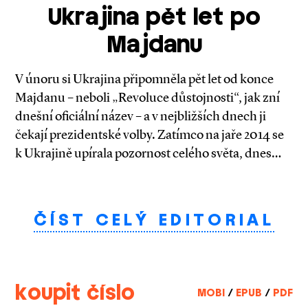
Ukrajina pět let po
Majdanu
V únoru si Ukrajina připomněla pět let od konce
Majdanu – neboli „Revoluce důstojnosti“, jak zní
dnešní oficiální název – a v nejbližších dnech ji
čekají prezidentské volby. Zatímco na jaře 2014 se
k Ukrajině upírala pozornost celého světa, dnes…
ČÍST CELÝ EDITORIAL
koupit číslo
MOBI
/
EPUB
/
PDF