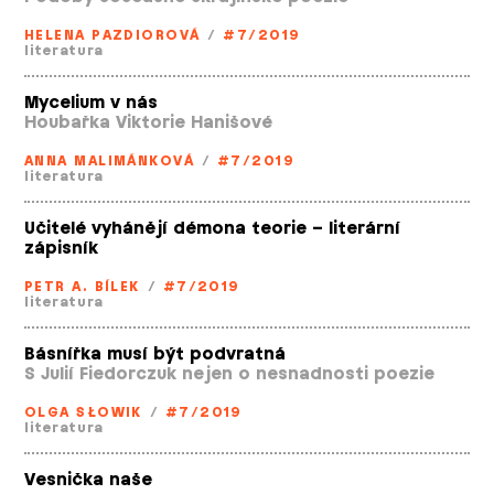
HELENA PAZDIOROVÁ
/
#7/2019
literatura
Mycelium v nás
Houbařka Viktorie Hanišové
ANNA MALIMÁNKOVÁ
/
#7/2019
literatura
Učitelé vyhánějí démona teorie – literární
zápisník
PETR A. BÍLEK
/
#7/2019
literatura
Básnířka musí být podvratná
S Julií Fiedorczuk nejen o nesnadnosti poezie
OLGA SŁOWIK
/
#7/2019
literatura
Vesnička naše