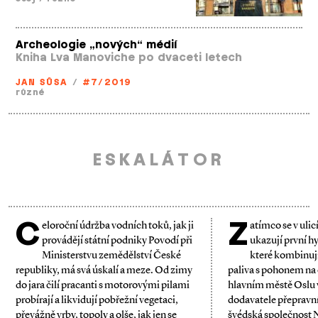
Archeologie „nových“ médií
Kniha Lva Manoviche po dvaceti letech
JAN SŮSA
/
#7/2019
různé
ESKALÁTOR
C
Z
eloroční údržba vodních toků, jak ji
atímco se v ulic
provádějí státní podniky Povodí při
ukazují první h
Ministerstvu zemědělství České
které kombinují
republiky, má svá úskalí a meze. Od zimy
paliva s pohonem na 
do jara čilí pracanti s motorovými pilami
hlavním městě Oslu 
probírají a likvidují pobřežní vegetaci,
dodavatele přepravní
převážně vrby, topoly a olše, jak jen se
švédská společnost 