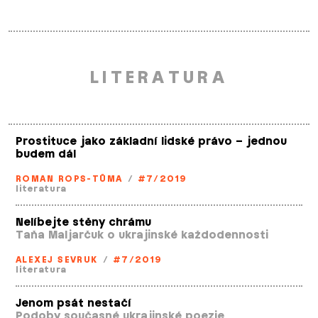
LITERATURA
Prostituce jako základní lidské právo – jednou
budem dál
ROMAN ROPS­-TŮMA
/
#7/2019
literatura
Nelíbejte stěny chrámu
Taňa Maljarčuk o ukrajinské každodennosti
ALEXEJ SEVRUK
/
#7/2019
literatura
Jenom psát nestačí
Podoby současné ukrajinské poezie