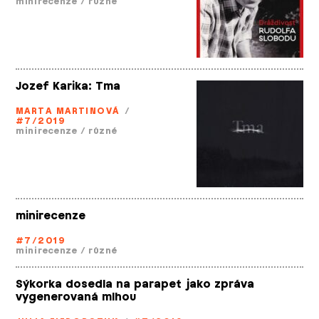
minirecenze
/
různé
Jozef Karika: Tma
MARTA MARTINOVÁ
/
#7/2019
minirecenze
/
různé
minirecenze
#7/2019
minirecenze
/
různé
Sýkorka dosedla na parapet jako zpráva
vygenerovaná mlhou