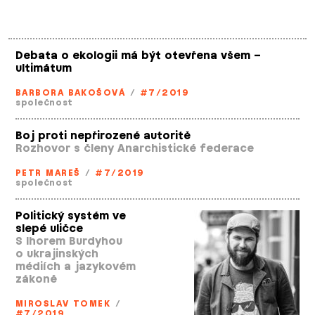
Debata o ekologii má být otevřena všem –
ultimátum
BARBORA BAKOŠOVÁ
/
#7/2019
společnost
Boj proti nepřirozené autoritě
Rozhovor s členy Anarchistické federace
PETR MAREŠ
/
#7/2019
společnost
Politický systém ve
slepé uličce
S Ihorem Burdyhou
o ukrajinských
médiích a jazykovém
zákoně
MIROSLAV TOMEK
/
#7/2019