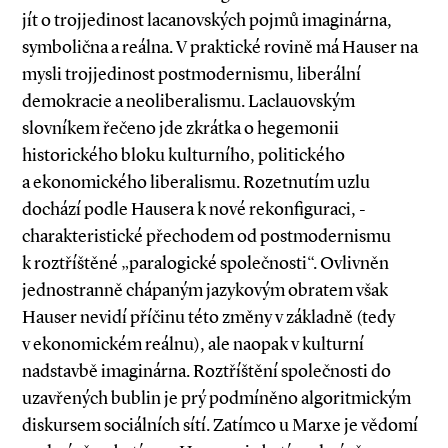
jít o trojjedinost lacanovských pojmů imaginárna,
symbolična a reálna. V praktické rovině má Hauser na
mysli trojjedinost postmodernismu, liberální
demokracie a neoliberalismu. Laclauovským
slovníkem řečeno jde zkrátka o hegemonii
historického bloku kulturního, politického
a ekonomického liberalismu. Rozetnutím uzlu
dochází podle Hausera k nové rekonfiguraci, ­
charakteristické přechodem od postmodernismu
k roztříštěné „paralogické společnosti“. Ovlivněn
jednostranně chápaným jazykovým obratem však
Hauser nevidí příčinu této změny v základně (tedy
v ekonomickém reálnu), ale naopak v kulturní
nadstavbě imaginárna. Roztříštění společnosti do
uzavřených bublin je prý podmíněno algoritmickým
diskursem sociálních sítí. Zatímco u Marxe je vědomí