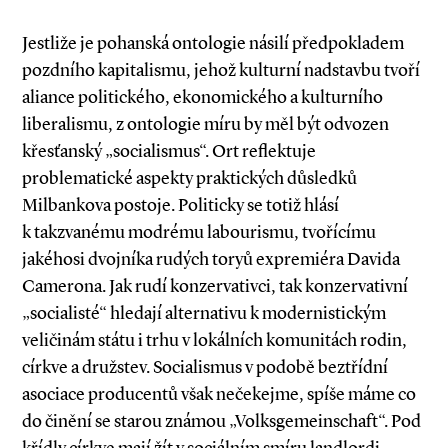
Jestliže je pohanská ontologie násilí předpokladem
pozdního kapitalismu, jehož kulturní nadstavbu tvoří
aliance politického, ekonomického a kulturního
liberalismu, z ontologie míru by měl být odvozen
křesťanský „socialismus“. Ort reflektuje
problematické aspekty praktických důsledků
Milbankova postoje. Politicky se totiž hlásí
k takzvanému modrému labourismu, tvořícímu
jakéhosi dvojníka rudých toryů expremiéra Davida
Camerona. Jak rudí konzervativci, tak konzervativní
„socialisté“ hledají alternativu k modernistickým
veličinám státu i trhu v lokálních komunitách rodin,
církve a družstev. Socialismus v podobě beztřídní
asociace producentů však nečekejme, spíše máme co
do činění se starou známou „Volksgemeinschaft“. Pod