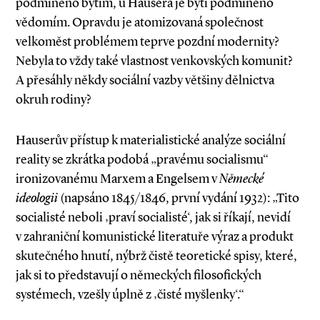
podmíněno bytím, u Hausera je bytí podmíněno
vědomím. Opravdu je atomizovaná společnost
velkoměst problémem teprve pozdní modernity?
Nebyla to vždy také vlastnost venkovských komunit?
A přesáhly někdy sociální vazby většiny dělnictva
okruh rodiny?
Hauserův přístup k materialistické analýze sociální
reality se zkrátka podobá „pravému socialismu“
ironizovanému Marxem a Engelsem v
Německé
ideologii
(napsáno 1845/1846, první vydání 1932): „Tito
socialisté neboli ‚praví socialisté‘, jak si říkají, nevidí
v zahraniční komunistické literatuře výraz a produkt
skutečného hnutí, nýbrž čistě teoretické spisy, které,
jak si to představují o německých filosofických
systémech, vzešly úplně z ‚čisté myšlenky‘.“