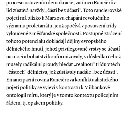
procesu ustavením demokracie, zatímco Rancièrův
lid zůstává navždy „částí bez účasti“. Toto rancièrovské
pojetí má blízko k Marxovu chápání revolučního
významu proletariá­tu, jenž spočívá v postavení třídy
vyloučené z měšťanské společnosti. Postupné ztrácení
tohoto potenciálu dokládají dějiny evropského
dělnického hnutí, jehož privilegované vrstvy se účastí
na moci a bohatství konformizovaly, v důsledku čehož
musely radikální proudy hledat „reálnou“ třídu v těch
„částech“ dělnictva, jež zůstávaly nadále „bez účasti“.
Emancipační rovina Rancièrova konfliktualistického
pojetí politiky se vyjeví v kontrastu k Milbankově
ontologii míru, který je v tomto kontextu policejním
řádem, tj. opakem politiky.