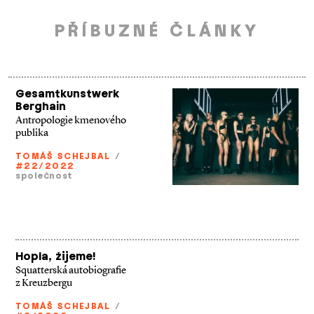
PŘÍBUZNÉ ČLÁNKY
Gesamtkunstwerk
Berghain
Antropologie kmenového
publika
TOMÁŠ SCHEJBAL
/
#22/2022
společnost
Hopla, žijeme!
Squatterská autobiografie
z Kreuzbergu
TOMÁŠ SCHEJBAL
/