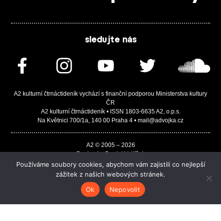
sledujte nás
A2 kulturní čtrnáctideník vychází s finanční podporou Ministerstva kultury
ČR
A2 kulturní čtrnáctideník • ISSN 1803-6635 A2, o.p.s.
Na Květnici 700/1a, 140 00 Praha 4 • mail@advojka.cz
A2 © 2005 – 2026
Design by Daniel Vojtíšek
Built by JASA-IT & ChSoft
Používáme soubory cookies, abychom vám zajistili co nejlepší
zážitek z našich webových stránek.
Ok
Nepovolit