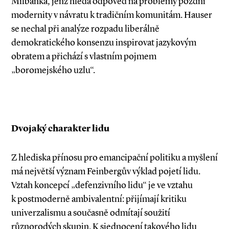
Milbanka, jenž hledá odpověď na problémy pozdní
modernity v návratu k tradičním komunitám. Hauser
se nechal při analýze rozpadu liberálně
demokratického konsenzu inspirovat jazykovým
obratem a přichází s vlastním pojmem
„boromejského uzlu“.
Dvojaký charakter lidu
Z hlediska přínosu pro emancipační politiku a myšlení
má největší význam Feinbergův výklad pojetí lidu.
Vztah koncepcí „defenzivního lidu“ je ve vztahu
k postmoderně ambivalentní: přijímají kritiku
univerzalismu a současně odmítají soužití
různorodých skupin. K sjednocení takového lidu