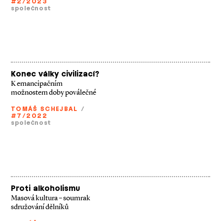
#2/2023
společnost
Konec války civilizací?
K emancipačním
možnostem doby poválečné
TOMÁŠ SCHEJBAL
/
#7/2022
společnost
Proti alkoholismu
Masová kultura – soumrak
sdružování dělníků