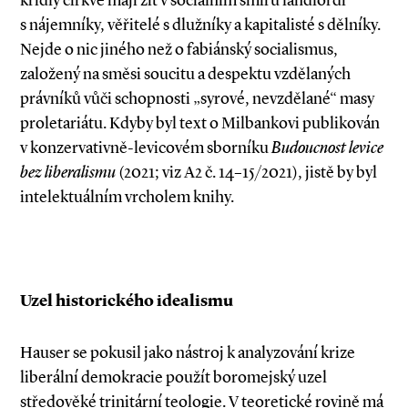
křídly církve mají žít v sociálním smíru landlordi
s nájemníky, věřitelé s dlužníky a kapitalisté s dělníky.
Nejde o nic jiného než o fabián­ský socialismus,
založený na směsi soucitu a despektu vzdělaných
právníků vůči schopnosti „syrové, nevzdělané“ masy
proletariátu. Kdyby byl text o Milbankovi publikován
v konzervativně­-levicovém sborníku
Budoucnost levice
bez liberalismu
(2021; viz A2 č. 14–15/2021), jistě by byl
intelektuálním vrcholem knihy.
Uzel historického idealismu
Hauser se pokusil jako nástroj k analyzování krize
liberální demokracie použít boromejský uzel
středověké trinitární teologie. V teoretické rovině má