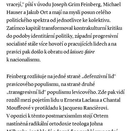
vracejí,“ píší v úvodu Joseph Grim Feinberg, Michael
Hauser a Jakub Ort a mají na mysli posun celého
politického spektra od jednotlivce ke kolektivu.
Zatímco kapitál transformoval kontrakulturní kritiku
do podoby identitární politiky, západní progresivní
socialisté stále více hovoří o pracujících lidech a na
pravici pak došlo k obratu od
laissez­-faire
k nacionalismu.
Feinberg rozlišuje na jedné straně „defenzivní lid“
pravicového populismu, na straně druhé
„transgresivní lid“ populismu levicového. Zde pak vidí
rozdíl mezi pojetím lidu u Ernesta Laclaua a Chantal
Mouffeové v protikladu k Jacquesu Rancièrovi.
V opozici k těmto postmarxismům stojí Ortem
nastíněná radikální ortodoxie teologa Johna