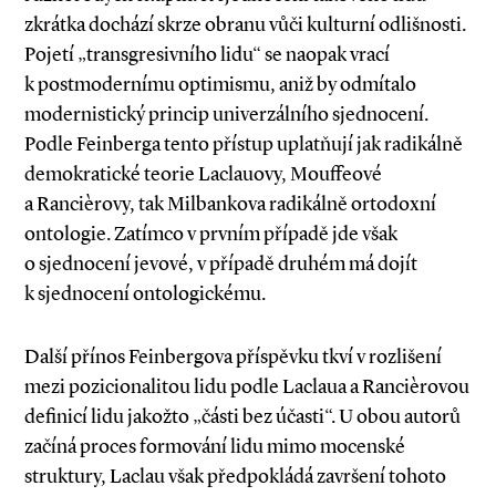
zkrátka dochází skrze obranu vůči kulturní odlišnosti.
Pojetí „transgresivního lidu“ se naopak vrací
k postmodernímu optimismu, aniž by odmítalo
modernistický princip univerzálního sjednocení.
Podle Feinberga tento přístup uplatňují jak radikálně
demokratické teorie Laclauovy, Mouffeové
a Rancièrovy, tak Milbankova radikálně ortodoxní
ontologie. Zatímco v prvním případě jde však
o sjednocení jevové, v případě druhém má dojít
k sjednocení ontologickému.
Další přínos Feinbergova příspěvku tkví v rozlišení
mezi pozicionalitou lidu podle Laclaua a Rancièrovou
definicí lidu jakožto „části bez účasti“. U obou autorů
začíná proces formování lidu mimo mocenské
struktury, Laclau však předpokládá završení tohoto