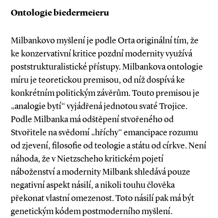
Ontologie biedermeieru
Milbankovo myšlení je podle Orta originální tím, že
ke konzervativní kritice pozdní modernity využívá
poststrukturalistické přístupy. Milbankova ontologie
míru je teoretickou premisou, od níž dospívá ke
konkrétním politickým závěrům. Touto premisou je
„analogie bytí“ vyjádřená jednotou svaté Trojice.
Podle Milbanka má odštěpení ­stvořeného od
Stvořitele na svědomí „hříchy“ emancipace rozumu
od zjevení, filosofie od teologie a státu od církve. Není
náhoda, že v Nie­tzscheho kritickém pojetí
náboženství a modernity Milbank shledává pouze
negativní aspekt násilí, a nikoli touhu člověka
překonat vlastní omezenost. Toto násilí pak má být
genetickým kódem postmoderního myšlení.