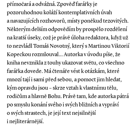
přímočará a odvážná. Zpověď farářky je
pozoruhodnou koláží kontemplativních úvah
a navazujících rozhovorů, místy poněkud tezovitých.
Některým delším odpovědím by prospělo rozdělení
na kratší úseky, což je právě úloha redaktora, když už
to nezvládl Tomáš Novotný, který s Martinou Viktorií
Kopeckou rozmlouval… Autorka v úvodu píše, že
kniha nevznikla z touhy ukazovat světu, co všechno
farářka dovede. Má čtenáře vést k otázkám, které
mnozí tají i sami před sebou, a pomoct jim hledat,
kým opravdu jsou – skrze vztah k vlastnímu tělu,
rodičům a hlavně Bohu. Právě tam, kde autorka pátrá
po smyslu konání svého i svých bližních a vypráví
o svých strastech, je její text nejsilnější
i nejliterárnější.