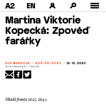
A2
Skip
Martina Viktorie
to
content
Kopecká: Zpověď
farářky
EVA MARKOVÁ
/
#25-26/2023
/
12. 12. 2023
minirecenze
/
různé
Mladá fronta 2023, 264 s.