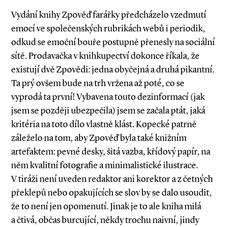
Vydání knihy Zpověď farářky předcházelo vzedmutí
emocí ve společenských rubrikách webů i periodik,
odkud se emoční bouře postupně přenesly na sociální
sítě. Prodavačka v knihkupectví dokonce říkala, že
existují dvě Zpovědi: jedna obyčejná a druhá pikantní.
Ta prý ovšem bude na trh vržena až poté, co se
vyprodá ta první! Vybavena touto dezinformací (jak
jsem se později ubezpečila) jsem se začala ptát, jaká
kritéria na toto dílo vlastně klást. Kopecké patrně
záleželo na tom, aby Zpověď byla také knižním
artefaktem: pevné desky, šitá vazba, křídový papír, na
něm kvalitní fotografie a minimalistické ilustrace.
V tiráži není uveden redaktor ani korektor a z četných
překlepů nebo opakujících se slov by se dalo usoudit,
že to není jen opomenutí. Jinak je to ale kniha milá
a čtivá, občas burcující, někdy trochu naivní, jindy