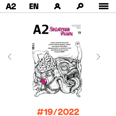
A2
Skip
to
content
Previous
Next
#19/2022