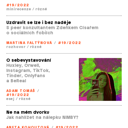
#19/2022
minirecenze
/
různé
Uzdravit se lze i bez naděje
S peer konzultantem Zdeňkem Císařem
o sociálních fobiích
MARTINA FALTÝNOVÁ
/
#19/2022
rozhovor
/
různé
O sebevystavování
Huxley, Orwell,
Instagram, TikTok,
Tinder, OnlyFans
a BeReal
ADAM TOMÁŠ
/
#19/2022
esej
/
různé
Ne na mém dvorku
Jak nahlížet na nálepku NIMBY?
ANETA KOHOUTOVÁ
/
#19/2022