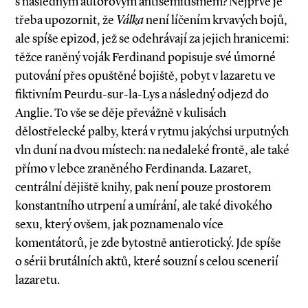
s následným autorovým antisemitismem? Nejprve je
třeba upozornit, že
Válka
není líčením krvavých bojů,
ale spíše epizod, jež se odehrávají za jejich hranicemi:
těžce raněný voják Ferdinand popisuje své úmorné
putování přes opuštěné bojiště, pobyt v lazaretu ve
fiktivním Peurdu­-sur­-la­-Lys a následný odjezd do
Anglie. To vše se děje převážně v kulisách
dělostřelecké palby, která v rytmu jakýchsi urputných
vln duní na dvou místech: na nedaleké frontě, ale také
přímo v lebce zraněného Ferdinanda. Lazaret,
centrální dějiště knihy, pak není pouze prostorem
konstantního utrpení a umírání, ale také divokého
sexu, který ovšem, jak poznamenalo více
komentátorů, je zde bytostně antierotický. Jde spíše
o sérii brutálních aktů, které souzní s celou scenerií
lazaretu.