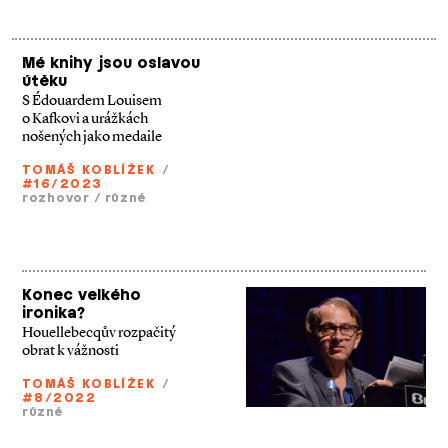
Mé knihy jsou oslavou
útěku
S Édouardem Louisem
o Kafkovi a urážkách
nošených jako medaile
TOMÁŠ KOBLÍŽEK
/
#16/2023
rozhovor
/
různé
Konec velkého
ironika?
Houellebecqův rozpačitý
obrat k vážnosti
TOMÁŠ KOBLÍŽEK
/
#8/2022
různé