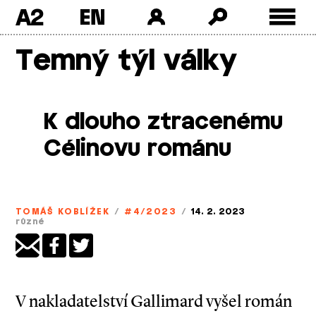
A2
Skip
Temný týl války
to
content
K dlouho ztracenému
Célinovu románu
TOMÁŠ KOBLÍŽEK
/
#4/2023
/
14. 2. 2023
různé
V nakladatelství Gallimard vyšel román