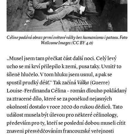
Céline podává obraz první světové války bez humanismu i patosu. Foto
Wellcome Images (CC BY 4.0)
„Musel jsem tam přečkat část další noci. Celý levý
ucho se mi krví přilepilo k zemi, pusa taky. Uvnitř to
šíleně hlučelo. V tom hluku jsem usnul, a pak se
spustil prudký déšť.“ Tak začíná
Válka
(Guerre)
Louise­-Ferdinanda Célina – román dlouho pokládaný
za ztracené dílo, které se za poněkud nejasných
okolností dostalo v roce 2020 do rukou dědiců. Tato
událost musela být úlevou pro některé célinology,
především pro ty, kteří se poslední dobou museli cítit
znaveni přesvědčováním francouzské veřejnosti