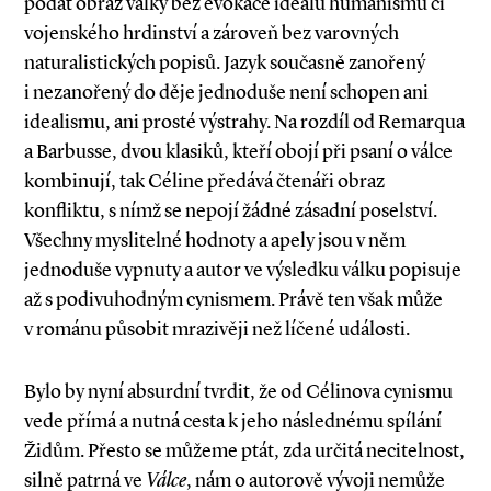
podat obraz války bez evokace ideálů humanismu či
vojenského hrdinství a zároveň bez varovných
naturalistických popisů. Jazyk současně zanořený
i nezanořený do děje jednoduše není schopen ani
idealismu, ani prosté výstrahy. Na rozdíl od Remarqua
a Barbusse, dvou klasiků, kteří obojí při psaní o válce
kombinují, tak Céline předává čtenáři obraz
konfliktu, s nímž se nepojí žádné zásadní poselství.
Všechny myslitelné hodnoty a apely jsou v něm
jednoduše vypnuty a autor ve výsledku válku popisuje
až s podivuhodným cynismem. Právě ten však může
v románu působit mrazivěji než líčené události.
Bylo by nyní absurdní tvrdit, že od Célinova cynismu
vede přímá a nutná cesta k jeho následnému spílání
Židům. Přesto se můžeme ptát, zda určitá necitelnost,
silně patrná ve
Válce
, nám o autorově vývoji nemůže