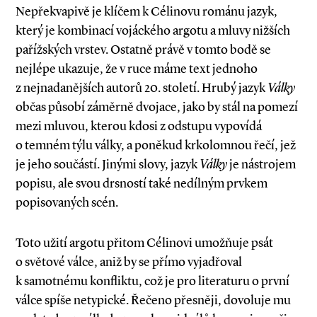
Nepřekvapivě je klíčem k Célinovu románu jazyk,
který je kombinací vojáckého argotu a mluvy nižších
pařížských vrstev. Ostatně právě v tomto bodě se
nejlépe ukazuje, že v ruce máme text jednoho
z nejnadanějších autorů 20. století. Hrubý jazyk
Války
občas působí záměrně dvojace, jako by stál na pomezí
mezi mluvou, kterou kdosi z odstupu vypovídá
o temném týlu války, a poněkud krkolomnou řečí, jež
je jeho součástí. Jinými slovy, jazyk
Války
je nástrojem
popisu, ale svou drsností také nedílným prvkem
popisovaných scén.
Toto užití argotu přitom Célinovi umožňuje psát
o světové válce, aniž by se přímo vyjadřoval
k samotnému konfliktu, což je pro literaturu o první
válce spíše netypické. Řečeno přesněji, dovoluje mu