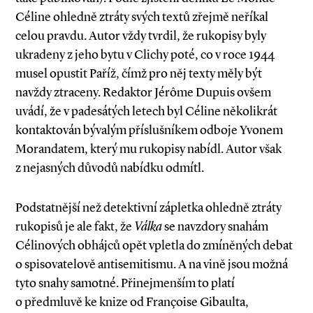
Céline ohledně ztráty svých textů zřejmě neříkal
celou pravdu. Autor vždy tvrdil, že rukopisy byly
ukradeny z jeho bytu v Clichy poté, co v roce 1944
musel opustit Paříž, čímž pro něj texty měly být
navždy ztraceny. Redaktor Jérôme Du­puis ovšem
uvádí, že v padesátých letech byl Céline několikrát
kontaktován bývalým příslušníkem odboje Yvonem
Morandatem, který mu rukopisy nabídl. Autor však
z nejasných důvodů nabídku odmítl.
Podstatnější než detektivní zápletka ohledně ztráty
rukopisů je ale fakt, že
Válka
se navzdory snahám
Célinových obhájců opět vpletla do zmíněných debat
o spisovatelově antisemitismu. A na vině jsou možná
tyto snahy samotné. Přinejmenším to platí
o předmluvě ke knize od Françoise Gibaulta,