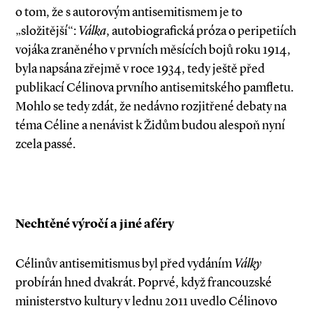
o tom, že s autorovým antisemitismem je to
„složitější“:
Válka
, autobiografická próza o peripetiích
vojáka zraněného v prvních měsících bojů roku 1914,
byla napsána zřejmě v roce 1934, tedy ještě před
publikací Célinova prvního antisemitského pamfletu.
Mohlo se tedy zdát, že nedávno rozjitřené debaty na
téma Céline a nenávist k Židům budou alespoň nyní
zcela passé.
Nechtěné výročí a jiné aféry
Célinův antisemitismus byl před vydáním
Války
probírán hned dvakrát. Poprvé, když francouzské
ministerstvo kultury v lednu 2011 uvedlo Célinovo