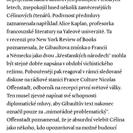
letech, znepokojil hned několik zasvěcenějších
Célinových čtenářů. Podivnost předmluvy
zaznamenala například Alice Kaplan, profesorka
francouzské literatury na Yaleově univerzitě. Ta
v recenzi pro New York Review of Books
poznamenala, že Gibaultova zmínka o Francii
a Německu jako dvou „křesťanských národech“ mohla
být stejně dobře napsána v období vichistického
režimu. Pobouřeněji pak reagoval v rámci sledované
diskuse na rádiové stanici France Culture Nicolas
Offenstadt, odborník na recepci první světové války.
Ten musel zjevně napínat své schopnosti
diplomatické mluvy, aby Gibaultův text nakonec
označil pouze za „mimořádně problematický“.
Offenstadt poznamenal, že je absurdní velebit Célina
jako někoho, kdo upozorňoval na možné budoucí