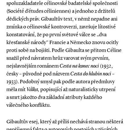
spoluzakladatele célinovské badatelské společnosti
(Société d’études céliniennes) a jednoho z držitelů
dědických práv. Gibaultův text, v němž nepadne ani
zmínka o célinovské kontroverzi, završuje lítostivé
konstatování, že po první světové válce se „dva
křesťanské národy“ Francie a Německo znovu ocitly
proti sobě na bojišti. Podle Gibaulta se přitom Céline
snažil před návratem hrůz varovat svým prvním,
nejslavnějším románem
Cesta na konec noci
(1932,
česky – původně pod názvem
Cesta do hlubin noci
–
1933). Podobný smysl pak podle autora předmluvy
měla mít
Válka,
popisující až naturalisticky utrpení
a smrt jakožto dva základní atributy každého
válečného konfliktu.
Gibaultův esej, který až příliš nechává stranou některá
nepříjemná fakta o autorových postojích v třicátých