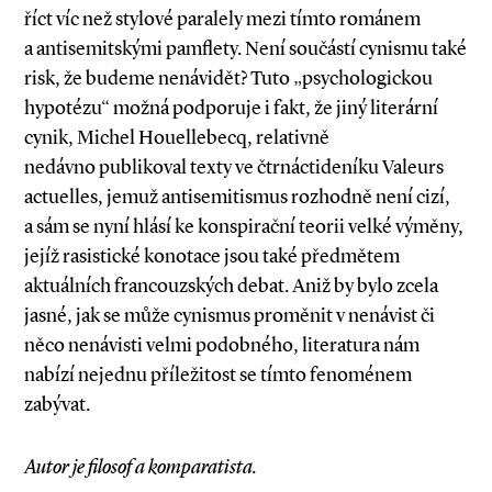
říct víc než stylové paralely mezi tímto románem
a antisemitskými pamflety. Není součástí cynismu také
risk, že budeme nenávidět? Tuto „psychologickou
hypotézu“ možná podporuje i fakt, že jiný literární
cynik, Michel Houellebecq, relativně
nedávno publikoval texty ve čtrnáctideníku Valeurs
actuelles, jemuž antisemitismus rozhodně není cizí,
a sám se nyní hlásí ke konspirační teorii velké výměny,
jejíž rasistické konotace jsou také předmětem
aktuálních francouzských debat. Aniž by bylo zcela
jasné, jak se může cynismus proměnit v nenávist či
něco nenávisti velmi podobného, literatura nám
nabízí nejednu příležitost se tímto fenoménem
zabývat.
Autor je filosof a komparatista.