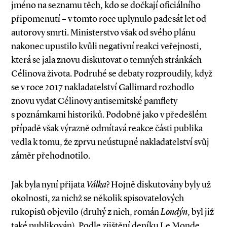
jméno na seznamu těch, kdo se dočkají oficiálního
připomenutí – v tomto roce uplynulo padesát let od
autorovy smrti. Ministerstvo však od svého plánu
nakonec upustilo kvůli negativní reakci veřejnosti,
která se jala znovu diskutovat o temných stránkách
Célinova života. Podruhé se debaty rozproudily, když
se v roce 2017 nakladatelství Gallimard rozhodlo
znovu vydat Célinovy antisemitské pamflety
s poznámkami historiků. Podobně jako v předešlém
případě však výrazně odmítavá reakce části publika
vedla k tomu, že zprvu neústupné nakladatelství svůj
záměr přehodnotilo.
Jak byla nyní přijata
Válka
? Hojně diskutovány byly už
okolnosti, za nichž se několik spisovatelových
rukopisů objevilo (druhý z nich, román
Londýn
, byl již
také publikován). Podle zjištění deníku Le Monde