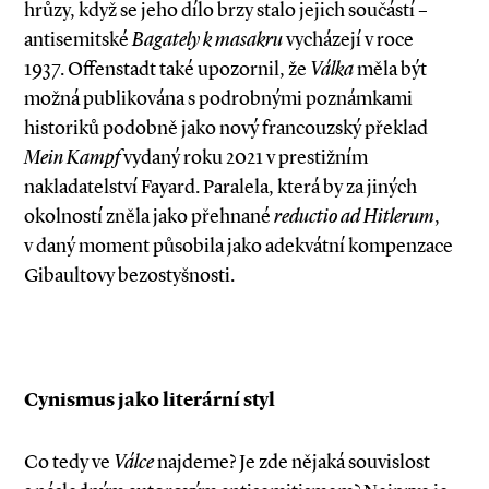
hrůzy, když se jeho dílo brzy stalo jejich součástí –
antisemitské
Bagately k masakru
vycházejí v roce
1937. Offenstadt také upozornil, že
Válka
měla být
možná publikována s podrobnými poznámkami
historiků podobně jako nový francouzský překlad
Mein Kampf
vydaný roku 2021 v prestižním
nakladatelství ­Fayard. Paralela, která by za jiných
okolností zněla jako přehnané
reductio ad Hitlerum
,
v daný moment působila jako adekvátní kompenzace
Gibaultovy bezostyšnosti.
Cynismus jako literární styl
Co tedy ve
Válce
najdeme? Je zde nějaká souvislost