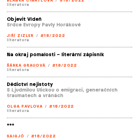
BLANKA ČINÁTLOVÁ
/
#18/2022
literatura
Objevit Vídeň
Srdce Evropy Pavly Horákové
JIŘÍ ZIZLER
/
#18/2022
literatura
Na okraj pomalosti – literární zápisník
ŠÁRKA GRAUOVÁ
/
#18/2022
literatura
Dědictví nejistoty
S Ljudmilou Ulickou o emigraci, generačních
traumatech a vránách
OLGA PAVLOVA
/
#18/2022
literatura
***
SAIGJÓ
/
#18/2022