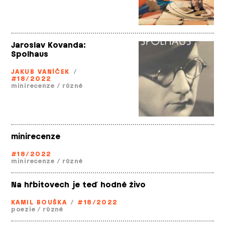
Jaroslav Kovanda:
Spolhaus
JAKUB VANÍČEK
/
#18/2022
minirecenze
/
různé
minirecenze
#18/2022
minirecenze
/
různé
Na hřbitovech je teď hodně živo
KAMIL BOUŠKA
/
#18/2022
poezie
/
různé