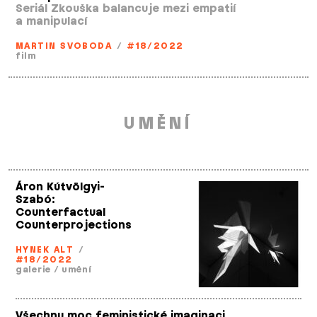
Seriál Zkouška balancuje mezi empatií
a manipulací
MARTIN SVOBODA
/
#18/2022
film
UMĚNÍ
Áron Kútvölgyi­-
Szabó:
Counterfactual
Counterprojections
HYNEK ALT
/
#18/2022
galerie
/
umění
Všechnu moc feministické imaginaci