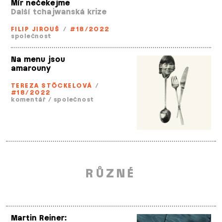
Mír nečekejme
Další tchajwanská krize
FILIP JIROUŠ
/
#18/2022
společnost
Na menu jsou
amarouny
TEREZA STÖCKELOVÁ
/
#18/2022
komentář
/
společnost
RŮZNÉ
Martin Reiner: