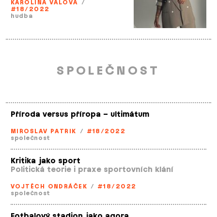
KAROLINA VÁLOVÁ
/
#18/2022
hudba
SPOLEČNOST
Příroda versus příropa – ultimátum
MIROSLAV PATRIK
/
#18/2022
společnost
Kritika jako sport
Politická teorie i praxe sportovních klání
VOJTĚCH ONDRÁČEK
/
#18/2022
společnost
Fotbalový stadion jako agora