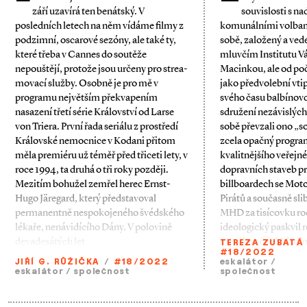
září uzavírá ten benátský. V
souvislosti s n
posledních letech na něm vídáme filmy z
komunálními volbami
podzimní, oscarové sezóny, ale také ty,
sobě, založený a ve
které třeba v Cannes do soutěže
mluvčím Institutu V
nepouštějí, protože jsou určeny pro strea­
Macinkou, ale od poč
movací služby. Osobně je pro mě v
jako předvolební vti
programu největším překvapením
svého času balbínovci
nasazení třetí série Království od Larse
sdružení nezávislých
von Triera. První řada seriálu z prostředí
sobě převzali ono „so
Královské nemocnice v Kodani přitom
zcela opačný program
měla premiéru už téměř před třiceti lety, v
kvalitnějšího veřejn
roce 1994, ta druhá o tři roky později.
dopravních staveb p
Mezitím bohužel zemřel herec Ernst­-
billboardech se Moto
Hugo Järegard, který představoval
Pirátů a současně sl
permanentně nespokojeného švédského
MHD za tisícovku ro
lékaře, nenávidícího Dány. V polovině
ideologický paskvil r
devadesátých let
pop ekonomů Vladi
TEREZA ZUBATÁ
#18/2022
JIŘÍ G. RŮŽIČKA
/
#18/2022
eskalátor
/
eskalátor
/
společnost
společnost