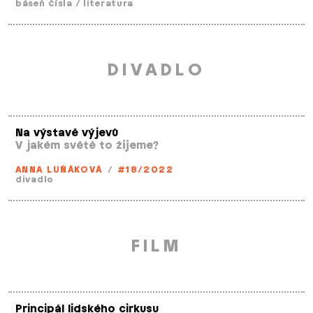
báseň čísla
/
literatura
DIVADLO
Na výstavě výjevů
V jakém světě to žijeme?
ANNA LUŇÁKOVÁ
/
#18/2022
divadlo
FILM
Principál lidského cirkusu