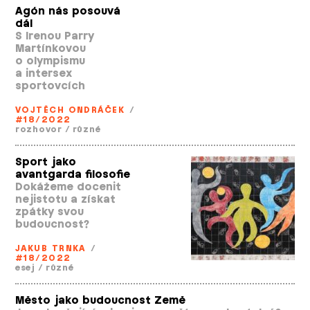
Agón nás posouvá
dál
S Irenou Parry
Martínkovou
o olympismu
a intersex
sportovcích
VOJTĚCH ONDRÁČEK
/
#18/2022
rozhovor
/
různé
Sport jako
avantgarda filosofie
Dokážeme docenit
nejistotu a získat
zpátky svou
budoucnost?
JAKUB TRNKA
/
#18/2022
esej
/
různé
Město jako budoucnost Země