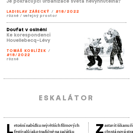
Je pokračující urbanizace světa nevyhnutelná?
LADISLAV ZÁŘECKÝ
/
#18/2022
různé
/
veřejný prostor
Doufat v oslnění
Ke korespondenci
Houellebecq–Lévy
TOMÁŠ KOBLÍŽEK
/
#18/2022
různé
ESKALÁTOR
L
Z
etošní nabídku největších filmových
astavit šikanu ř
festivalů jako tradičně na začátku
chystá nová stra