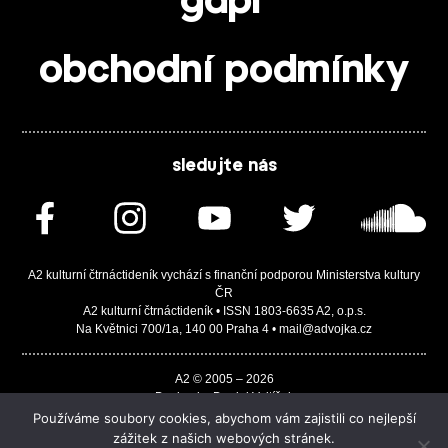
gdpr
obchodní podmínky
sledujte nás
A2 kulturní čtrnáctideník vychází s finanční podporou Ministerstva kultury
ČR
A2 kulturní čtrnáctideník • ISSN 1803-6635 A2, o.p.s.
Na Květnici 700/1a, 140 00 Praha 4 • mail@advojka.cz
A2 © 2005 – 2026
Design by Daniel Vojtíšek
Built by JASA-IT & ChSoft
Používáme soubory cookies, abychom vám zajistili co nejlepší
zážitek z našich webových stránek.