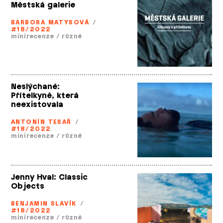
Městská galerie
BARBORA MATYSOVÁ
/
#18/2022
minirecenze
/
různé
Neslýchané:
Přítelkyně, která
neexistovala
ANTONÍN TESAŘ
/
#18/2022
minirecenze
/
různé
Jenny Hval: Classic
Objects
BENJAMIN SLAVÍK
/
#18/2022
minirecenze
/
různé