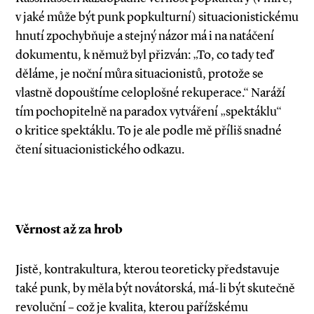
v jaké může být punk popkulturní) situacionistickému
hnutí zpochybňuje a stejný názor má i na natáčení
dokumentu, k němuž byl přizván: „To, co tady teď
děláme, je noční můra situacionistů, protože se
vlastně dopouštíme celoplošné rekuperace.“ Naráží
tím pochopitelně na paradox vytváření „spektáklu“
o kritice spektáklu. To je ale podle mě příliš snadné
čtení situacionistického odkazu.
Věrnost až za hrob
Jistě, kontrakultura, kterou teoreticky představuje
také punk, by měla být novátorská, má­-li být skutečně
revoluční – což je kvalita, kterou pařížskému