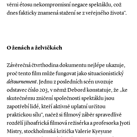
věrni étosu nekompromisní negace spektáklu, což
dnes fakticky znamená stažení se z veřejného života“.
O ženách a želvičkách
Závěrečná čtvrthodina dokumentu nejlépe ukazuje,
proč tento film může fungovat jako situacionistický
détournement
. Jednu z posledních scén uvozuje
odstavec číslo 203, v němž Debord konstatuje, že „ke
skutečnému zničení společnosti spektáklu jsou
zapotřebí lidé, kteří aktivně uplatní určitou
praktickou sílu“, načež si filmový záběr spravedlivě
rozdělí jihoafrická filmová režisérka a profesorka Jyoti
Mistry, stockholmská kritička Valerie Kyeyune