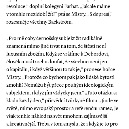
revoluce,“ doplní kolegyni Farhat. „Jak ale máme
v tomhle mezidobí žít?“ ptá se Mistry. „S depresí,“
rozesměje všechny Backström.
„Pro mě coby černošský subjekt žít radikálně
znamená mimo jiné trvat na tom, že štěstí není
luxusním zbožím. Když se vrátíme k Debordovi,
člověk musí trochu doufat, že všechno není jen
o kapitálu, i když většinou to tak je,“ pronese hořce
Mistry. „Protože co bychom pak jako lidské bytosti
zmohli? Nemůžu být přece pouhým ideologickým
subjektem, i když jím vždycky jsem.“ „Tuto otázku si
kladu každý den,“ přisvědčí tvůrkyně filmu. „Jinde ve
světě, mimo evropský prostor a referenční rámec, je
však tenhle náhled na svět mnohem zajímavější
a kreativnější. Třeba v tom smyslu, že i když je to pro