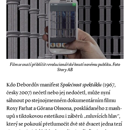
Film se snaží přiblížit revolucionářské hnutí novému publiku. Foto
Story AB
Kdo Debordův manifest
Společnost spektáklu
(1967,
česky 2007) nečetl nebo jej nedočetl, může nyní
sáhnout po stejnojmenném dokumentárním filmu
Roxy Farhat a Görana Olssona, poskládaného z mash­-
upů s tiktokovou estetikou i záběrů „mluvících hlav“,
který se pokouší přetlumočit dvě stě dvacet jedna tezí