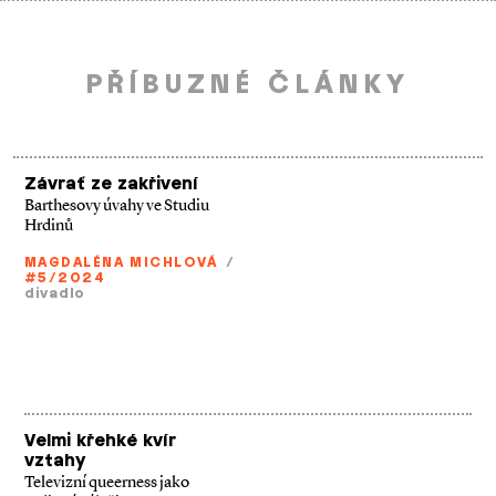
PŘÍBUZNÉ ČLÁNKY
Závrať ze zakřivení
Barthesovy úvahy ve Studiu
Hrdinů
MAGDALÉNA MICHLOVÁ
/
#5/2024
divadlo
Velmi křehké kvír
vztahy
Televizní queerness jako