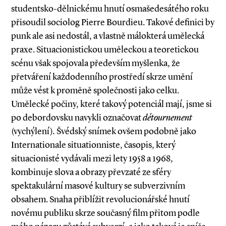
studentsko­-dělnickému hnutí osmašedesátého roku
přisoudil sociolog Pierre Bourdieu. Takové definici by
punk ale asi nedostál, a vlastně málokterá umělecká
praxe. Situacionistickou uměleckou a teoretickou
scénu však spojovala především myšlenka, že
přetváření každodenního prostředí skrze umění
může vést k proměně společnosti jako celku.
Umělecké počiny, které takový potenciál mají, jsme si
po debordovsku navykli označovat
détournement
(vychýlení)
.
Švédský snímek ovšem podobně jako
Internationale situationniste, časopis, který
situacionisté vydávali mezi lety 1958 a 1968,
kombinuje slova a obrazy převzaté ze sféry
spektakulární masové kultury se subverzivním
obsahem. Snaha přiblížit revolucionářské hnutí
novému publiku skrze současný film přitom podle