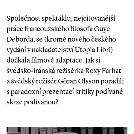
Společnost spektáklu, nejcitovanější
práce francouzského filosofa Guye
Deborda, se (kromě nového českého
vydání v nakladatelství Utopia Libri)
dočkala filmové adaptace. Jak si
švédsko­-íránská režisérka Roxy Farhat
a švédský režisér Göran Olsson poradili
s paradoxní prezentací kritiky podívané
skrze podívanou?