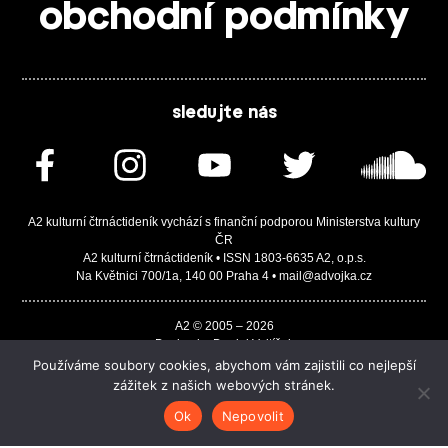
obchodní podmínky
sledujte nás
A2 kulturní čtrnáctideník vychází s finanční podporou Ministerstva kultury
ČR
A2 kulturní čtrnáctideník • ISSN 1803-6635 A2, o.p.s.
Na Květnici 700/1a, 140 00 Praha 4 • mail@advojka.cz
A2 © 2005 – 2026
Design by Daniel Vojtíšek
Built by JASA-IT & ChSoft
Používáme soubory cookies, abychom vám zajistili co nejlepší
zážitek z našich webových stránek.
Ok
Nepovolit