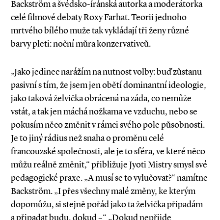
Backström a švédsko­-íránská autorka a moderátorka
celé filmové debaty Roxy Farhat. Teorii jednoho
mrtvého bílého muže tak vykládají tři ženy různé
barvy pleti: noční můra konzervativců.
„Jako jedinec narážím na nutnost volby: buď zůstanu
pasivní s tím, že jsem jen obětí dominantní ideologie,
jako taková želvička obrácená na záda, co nemůže
vstát, a tak jen máchá nožkama ve vzduchu, nebo se
pokusím něco změnit v rámci svého pole působnosti.
Je to jiný rádius než snaha o proměnu celé
francouzské společnosti, ale je to sféra, ve které něco
můžu reálně změnit,“ přibližuje Jyoti Mistry smysl své
pedagogické praxe. „A musí se to vylučovat?“ namítne
Backström. „I přes všechny malé změny, ke kterým
dopomůžu, si stejně pořád jako ta želvička připadám
a připadat budu, dokud –“ „Dokud nepřijde