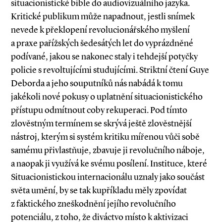
situacionistické bible do audiovizuálního jazyka.
Kritické publikum může napadnout, jestli snímek
nevede k překlopení revolucionářského myšlení
a praxe pařížských šedesátých let do vyprázdněné
podívané, jakou se nakonec staly i tehdejší potyčky
policie s revoltujícími studujícími. Striktní čtení Guye
Deborda a jeho souputníků nás nabádá k tomu
jakékoli nové pokusy o uplatnění situacionistického
přístupu odmítnout coby rekuperaci. Pod tímto
zlověstným termínem se skrývá ještě zlověstnější
nástroj, kterým si systém kritiku mířenou vůči sobě
samému přivlastňuje, zbavuje ji revolučního náboje,
a naopak ji využívá ke svému posílení. Instituce, které
Situacio­nistickou internacionálu uznaly jako součást
světa umění, by se tak kupříkladu měly zpovídat
z faktického zneškodnění jejího revolučního
potenciálu, z toho, že diváctvo místo k aktivizaci