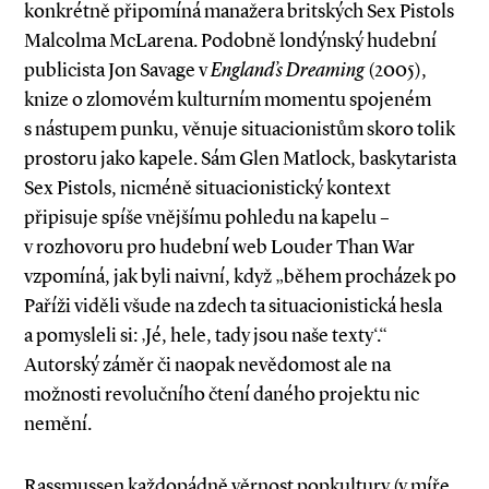
konkrétně připomíná manažera britských Sex Pistols
Malcolma McLarena. Podobně londýnský hudební
publicista Jon Savage v
England’s Dreaming
(2005),
knize o zlomovém kulturním momentu spojeném
s nástupem punku, věnuje situacionistům skoro tolik
prostoru jako kapele. Sám Glen Matlock, baskytarista
Sex Pistols, nicméně situacionistický kontext
připisuje spíše vnějšímu pohledu na kapelu –
v rozhovoru pro hudební web Louder Than War
vzpomíná, jak byli naivní, když „během procházek po
Paříži viděli všude na zdech ta situacionistická hesla
a pomysleli si: ‚Jé, hele, tady jsou naše texty‘.“
Autorský záměr či naopak nevědomost ale na
možnosti revolučního čtení daného projektu nic
nemění.
Rassmussen každopádně věrnost popkultury (v míře,