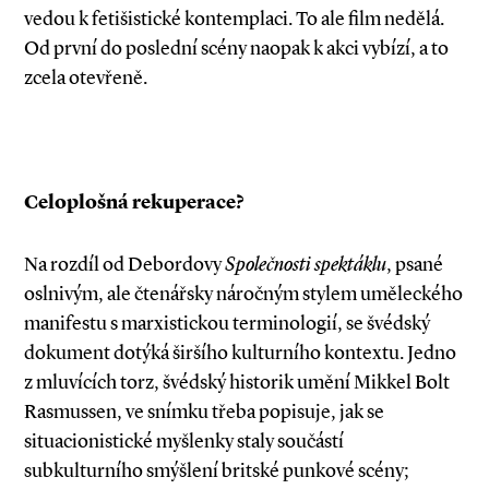
vedou k fetišistické kontemplaci. To ale film nedělá.
Od první do poslední scény naopak k akci vybízí, a to
zcela otevřeně.
Celoplošná rekuperace?
Na rozdíl od Debordovy
Společnosti spektáklu
, psané
oslnivým, ale čtenářsky náročným stylem uměleckého
manifestu s marxistickou terminologií, se švédský
dokument dotýká širšího kulturního kontextu. Jedno
z mluvících torz, švédský historik umění Mikkel Bolt
Rasmussen, ve snímku třeba popisuje, jak se
situacionistické myšlenky staly součástí
subkulturního smýšlení britské punkové scény;