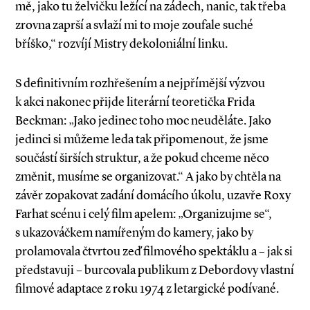
mě, jako tu želvičku ležící na zádech, nanic, tak třeba
zrovna zaprší a svlaží mi to moje zoufale suché
bříško,“ rozvíjí Mistry dekoloniální linku.
S definitivním rozhřešením a nejpřímější výzvou
k akci nakonec přijde literární teoretička Frida
Beckman: „Jako jedinec toho moc neuděláte. Jako
jedinci si můžeme leda tak připomenout, že jsme
součástí širších struktur, a že pokud chceme něco
změnit, musíme se organizovat.“ A jako by chtěla na
závěr zopakovat zadání domácího úkolu, uzavře Roxy
Farhat scénu i celý film apelem: „Organizujme se“,
s ukazováčkem namířeným do kamery, jako by
prolamovala čtvrtou zeď filmového spektáklu a – jak si
představuji – burcovala publikum z Debordovy vlastní
filmové adaptace z roku 1974 z letargické podívané.