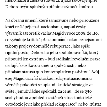
mého názoru zůstává subverzí, a jako taková je spíše
Debordovým splněným přáním než noční můrou.
Na obranu umění, které samozvaně nebo přisouzeně
kráčí ve šlépějích situacionismu, napsal český
výtvarník a teoretik Václav Magid v roce 2008, že „to,
co vyžaduje kritické přezkoumání, nakonec nejsou ani
tak ony projevy domnělé rekuperace, jako spíše
rigidní postoj Deborda a jeho spolubojovníků, který
připouští jen extrémy – buď radikální revoluční praxe
usilující o celkovou změnu společnosti, nebo
přitakání statusu quo kontemplativní pasivitou“. Svůj
esej Magid uzavírá otázkou, zda je situacionismu
věrnější pokoušet se uplatnit kritické strategie ve
světě, jemuž vládne spektákl, za cenu, „že se tyto
snahy budou z pohledu zastánců situacionistické
ortodoxie jevit jako příklad rekuperace“, nebo „zůstat