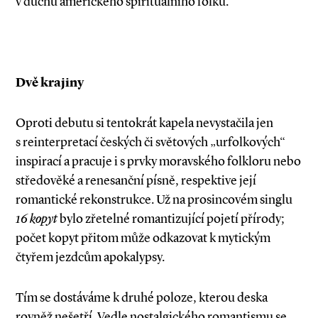
v duchu amerického spirituálního folku.
Dvě krajiny
Oproti debutu si tentokrát kapela nevystačila jen
s reinterpretací českých či světových „urfolkových“
inspirací a pracuje i s prvky moravského folkloru nebo
středověké a renesanční písně, respektive její
romantické rekonstrukce. Už na prosincovém singlu
16 kopyt
bylo zřetelné romantizující pojetí přírody;
počet kopyt přitom může odkazovat k mytickým
čtyřem jezdcům apokalypsy.
Tím se dostáváme k druhé poloze, kterou deska
rovněž nešetří. Vedle nostalgického romantismu se