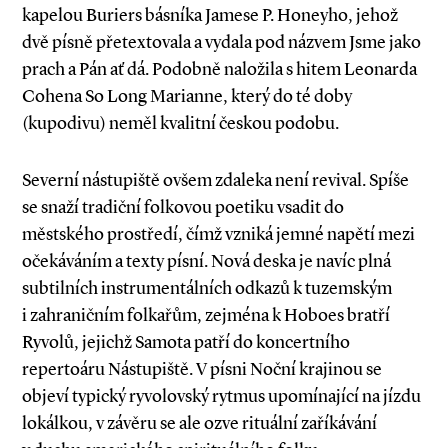
kapelou Buriers básníka Jamese P. Honeyho, jehož
dvě písně přetextovala a vydala pod názvem Jsme jako
prach a Pán ať dá. Podobně naložila s hitem Leonarda
Cohena So Long Marianne, který do té doby
(kupodivu) neměl kvalitní českou podobu.
Severní nástupiště ovšem zdaleka není revival. Spíše
se snaží tradiční folkovou poetiku vsadit do
městského prostředí, čímž vzniká jemné napětí mezi
očekáváním a texty písní. Nová deska je navíc plná
subtilních instrumentálních odkazů k tuzemským
i zahraničním folkařům, zejména k Hoboes bratří
Ryvolů, jejichž Samota patří do koncertního
repertoáru Nástupiště. V písni Noční krajinou se
objeví typický ryvolovský rytmus upomínající na jízdu
lokálkou, v závěru se ale ozve rituální zaříkávání