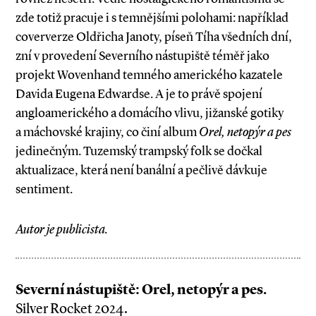
zde totiž pracuje i s temnějšími polohami: například
coververze Oldřicha Janoty, píseň Tíha všedních dní,
zní v provedení Severního nástupiště téměř jako
projekt Wovenhand temného amerického kazatele
Davida Eugena Edwardse. A je to právě spojení
angloamerického a domácího vlivu, jižanské gotiky
a máchovské krajiny, co činí album
Orel, netopýr a pes
jedinečným. Tuzemský trampský folk se dočkal
aktualizace, která není banální a pečlivě dávkuje
sentiment.
Autor je publicista.
Severní nástupiště: Orel, netopýr a pes.
Silver Rocket 2024.