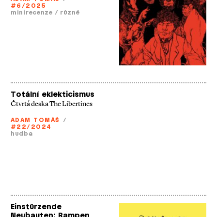
#6/2025
minirecenze
/
různé
Totální eklekticismus
Čtvrtá deska The Libertines
ADAM TOMÁŠ
/
#22/2024
hudba
Einstürzende
Neubauten: Rampen