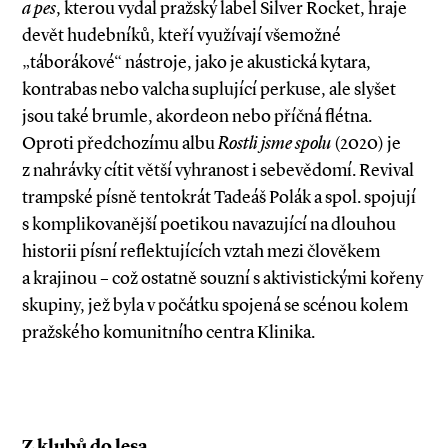
a pes
, kterou vydal pražský label Silver Rocket, hraje
devět hudebníků, kteří vy­­užívají všemožné
„táborákové“ nástroje, jako je akustická kytara,
kontrabas nebo valcha suplující perkuse, ale slyšet
jsou také brumle, akordeon nebo příčná flétna.
Oproti předchozímu albu
Rostli jsme spolu
(2020) je
z nahrávky cítit větší vyhranost i sebevědomí. Revival
trampské písně tentokrát Tadeáš Polák a spol. spojují
s komplikovanější poetikou navazující na dlouhou
historii písní reflektujících vztah mezi člověkem
a krajinou – což ostatně souzní s aktivistickými kořeny
skupiny, jež byla v počátku spojená se scénou kolem
pražského komunitního centra Klinika.
Z klubů do lesa