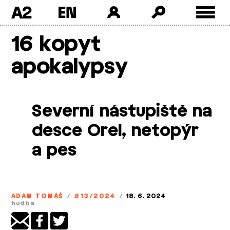
A2
Skip
16 kopyt
to
content
apokalypsy
Severní nástupiště na
desce Orel, netopýr
a pes
ADAM TOMÁŠ
/
#13/2024
/
18. 6. 2024
hudba