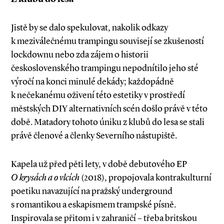
Jistě by se dalo spekulovat, nakolik odkazy
k meziválečnému trampingu souvisejí se zkušeností
lockdownu nebo zda zájem o historii
československého trampingu nepodnítilo jeho sté
výročí na konci minulé dekády; každopádně
k nečekanému oživení této estetiky v prostředí
městských DIY alternativních scén došlo právě v této
době. Matadory tohoto úniku z klubů do lesa se stali
právě členové a členky Severního nástupiště.
Kapela už před pěti lety, v době debutového EP
O krysách a o vlcích
(2018), propojovala kontrakulturní
poetiku navazující na pražský underground
s romantikou a eskapismem trampské písně.
Inspirovala se přitom i v zahraničí – třeba britskou