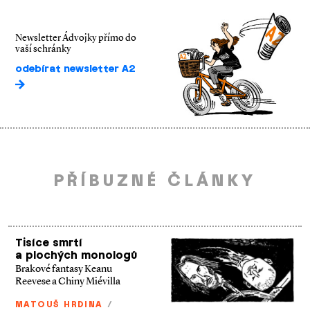
Newsletter Ádvojky přímo do
vaší schránky
odebírat newsletter A2
PŘÍBUZNÉ ČLÁNKY
Tisíce smrtí
a plochých monologů
Brakové fantasy Keanu
Reevese a Chiny Miévilla
MATOUŠ HRDINA
/