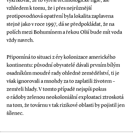
vykřikovat, že to vyřeší technologické fígle, ale
vzhledem k tomu, že i přes nejrůznější
protipovodňová opatření byla lokalita zaplavena
stejně jako v roce 1997, dá se předpokládat, že na
polích mezi Bohumínem a řekou Olší bude mít voda
vždy navrch.
Připomíná to situaci z éry kolonizace amerického
kontinentu: původní obyvatelé dávali prvním bílým
osadníkům moudré rady ohledně zemědělství, ti je
však ignorovali a mnohdy za to zaplatili životem –
zemřeli hlady. V tomto případě nejspíš pokus
o rádoby zelenou neokoloniální exploataci ztroskotá
na tom, že továrnu v tak rizikové oblasti by pojistil jen
šílenec.