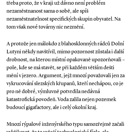
třeba proto, že v kraji už dávno není problém
nezaměstnanost sama o sobě, ale spíš
nezaměstnatelnost specifických skupin obyvatel. Na
tom však nové továrny nic nezmění.
A protože jen málokdo z blahosklonných rádců Dolní
Lutyni někdy navštívil, mimo pozornost zůstala i další
drobnost, na kterou místní opakovaně upozorňovali –
pole, kde se má stavět, se při každém větším dešti
mění v jezero. Argument, jejž mnozí považovali jen za
vykrucování slezských křupanů, kteří nechápou, co je
pro ně dobré, výmluvně potvrdila nedávná
katastrofická povodeň. Voda zalila nejen pozemek
budoucí gigafactory, ale i celý okolní kraj.
Mnozí rýpalové inženýrského typu samozřejmě začali