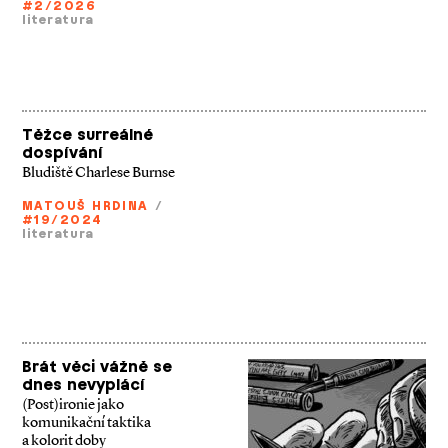
#2/2026
literatura
Těžce surreálné
dospívání
Bludiště Charlese Burnse
MATOUŠ HRDINA
/
#19/2024
literatura
Brát věci vážně se
dnes nevyplácí
(Post)ironie jako
komunikační taktika
a kolorit doby