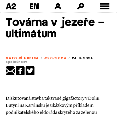
A2
Skip
Továrna v jezeře –
to
content
ultimátum
MATOUŠ HRDINA
/
#20/2024
/
24. 9. 2024
společnost
Diskutovaná stavba takzvané gigafactory v Dolní
Lutyni na Karvinsku je ukázkovým příkladem
podnikatelského eldoráda skrytého za zelenou