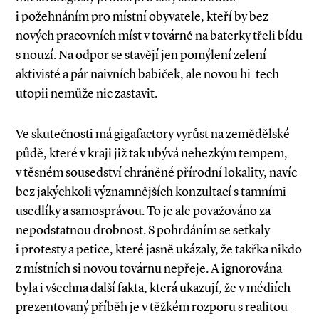
i požehnáním pro místní obyvatele, kteří by bez
nových pracovních míst v továrně na baterky třeli bídu
s nouzí. Na odpor se stavějí jen pomýlení zelení
aktivisté a pár naivních babiček, ale novou hi­-tech
utopii nemůže nic zastavit.
Ve skutečnosti má gigafactory vyrůst na zemědělské
půdě, které v kraji již tak ubývá nehezkým tempem,
v těsném sousedství chráněné přírodní lokality, navíc
bez jakýchkoli významnějších konzultací s tamními
usedlíky a samosprávou. To je ale považováno za
nepodstatnou drobnost. S pohrdáním se setkaly
i protesty a petice, které jasně ukázaly, že takřka nikdo
z místních si novou továrnu nepřeje. A ignorována
byla i všechna další fakta, která ukazují, že v médiích
prezentovaný příběh je v těžkém rozporu s realitou –