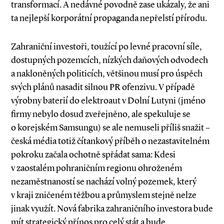
transformací. A nedávné povodně zase ukázaly, že ani
ta nejlepší korporátní propaganda nepřelstí přírodu.
Zahraniční investoři, toužící po levné pracovní síle,
dostupných pozemcích, nízkých daňových odvodech
a nakloněných politicích, většinou musí pro úspěch
svých plánů nasadit silnou PR ofenzivu. V případě
výrobny baterií do elektroaut v Dolní Lutyni (jméno
firmy nebylo dosud zveřejněno, ale spekuluje se
o korejském Samsungu) se ale nemuseli příliš snažit –
česká média totiž čítankový příběh o nezastavitelném
pokroku začala ochotně spřádat sama: Kdesi
v zaostalém pohraničním regionu ohroženém
nezaměstnaností se nachází volný pozemek, který
v kraji zničeném těžbou a průmyslem stejně nelze
jinak využít. Nová fabrika zahraničního investora bude
mít strategický přínos pro celý stát a bude