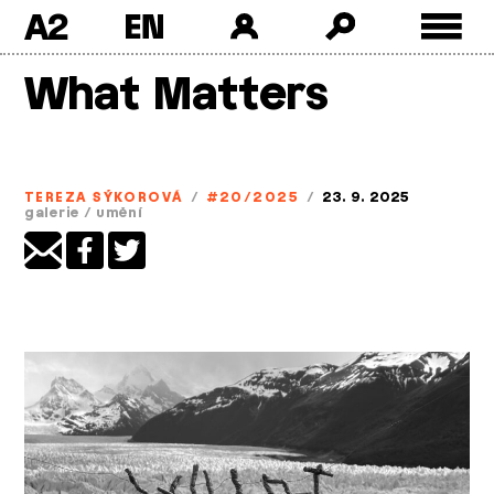
A2
Skip
What Matters
to
content
TEREZA SÝKOROVÁ
/
#20/2025
/
23. 9. 2025
galerie
/
umění