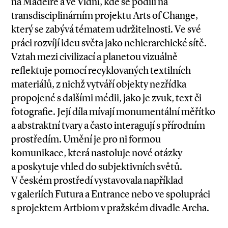
na Madeiře a ve Vídni, kde se podílí na
transdisciplinárním projektu Arts of Change,
který se zabývá tématem udržitelnosti. Ve své
práci rozvíjí ideu světa jako nehierarchické sítě.
Vztah mezi civilizací a planetou vizuálně
reflektuje pomocí recyklovaných textilních
materiálů, z nichž vytváří objekty nezřídka
propojené s dalšími médii, jako je zvuk, text či
fotografie. Její díla mívají monumentální měřítko
a abstraktní tvary a často interagují s přírodním
prostředím. Umění je pro ni formou
komunikace, která nastoluje nové otázky
a poskytuje vhled do subjektivních světů.
V českém prostředí vystavovala například
v galeriích Futura a Entrance nebo ve spolupráci
s projektem Artbiom v pražském divadle Archa.