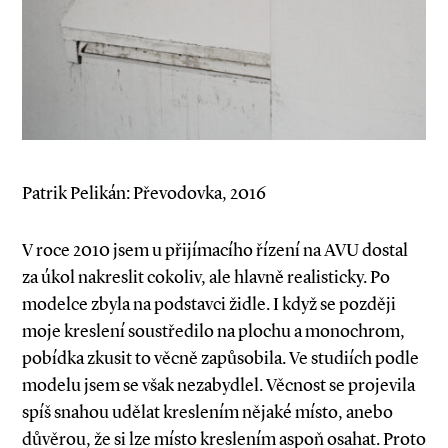
Patrik Pelikán: Převodovka, 2016
V roce 2010 jsem u přijímacího řízení na AVU dostal
za úkol nakreslit cokoliv, ale hlavně realisticky. Po
modelce zbyla na podstavci židle. I když se později
moje kreslení soustředilo na plochu a monochrom,
pobídka zkusit to věcně zapůsobila. Ve studiích podle
modelu jsem se však nezabydlel. Věcnost se projevila
spíš snahou udělat kreslením nějaké místo, anebo
důvěrou, že si lze místo kreslením aspoň osahat. Proto