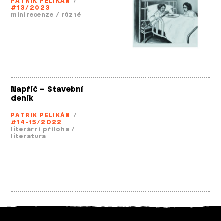
PATRIK PELIKÁN
/
#13/2023
minirecenze
/
různé
Napříč – Stavební
deník
PATRIK PELIKÁN
/
#14-15/2022
literární příloha
/
literatura