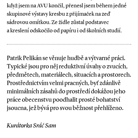
když jsem na AVU končil, přenesl jsem během jedné
skupinové výstavy kresbu z přijímaček na zeď
sádrovou omítkou. Ze židle zůstal podstavec
a kreslení odskočilo od papíru i od školních studií.
Patrik Pelikán se věnuje hudbě a výtvarné práci.
Typické jsou pro něj reduktivní úvahy o zvucích,
předmětech, materiálech, situacích a prostorech.
Prostřednictvím velmi pracných, byť zdánlivě
minimálních zásahů do prostředí dokážou jeho
práce obecenstvu poodhalit prosté bohatství
jsoucna, jež bývá pro svou běžnost přehlíženo.
Kurátorka Sráč Sam