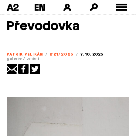
A2
Skip
Převodovka
to
content
PATRIK PELIKÁN
/
#21/2025
/
7. 10. 2025
galerie
/
umění