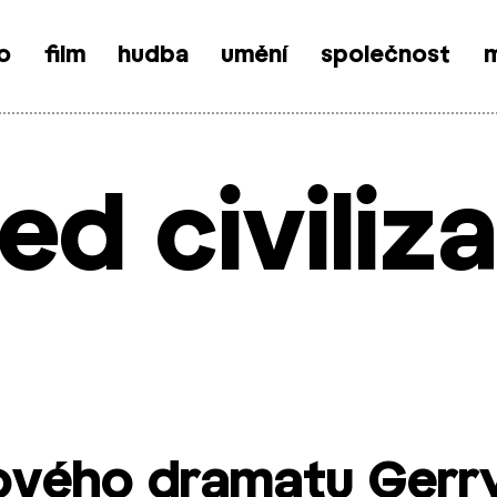
o
film
hudba
umění
společnost
m
ed civiliza
ového dramatu Gerr