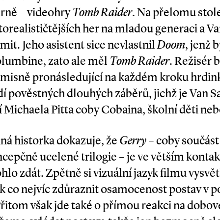
zarně – videohry
Tomb Raider
. Na přelomu stole
fotorealističtějších her na mladou generaci a Va
mit. Jeho asistent sice nevlastnil
Doom
, jenž 
Columbine, zato ale měl
Tomb Raider
. Režisér 
sně pronásledující na každém kroku hrdink
í pověstných dlouhých záběrů, jichž je Van Sa
 Michaela Pitta coby Cobaina, školní děti neb
ná historka dokazuje, že
Gerry
– coby součás
ncepčně ucelené trilogie – je ve větším konta
hlo zdát. Zpětně si vizuální jazyk filmu vysvě
k co nejvíc zdůraznit osamocenost postav v pou
 Přitom však jde také o přímou reakci na dobov