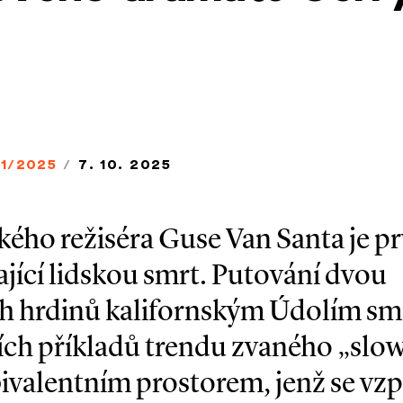
1/2025
/
7. 10. 2025
ého režiséra Guse Van Santa je prv
ající lidskou smrt. Putování dvou
 hrdinů kalifornským Údolím smr
ších příkladů trendu zvaného „slo
bivalentním prostorem, jenž se vz