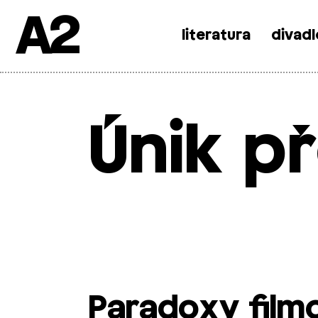
A2
literatura
divadl
Skip
to
content
Únik př
Paradoxy film