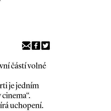
ní částí volné
ti je jedním
w cinema“.
pírá uchopení.