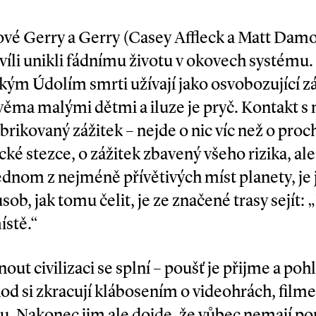
vé Gerry a Gerry (Casey Affleck a Matt Damon
víli unikli fádnímu životu v okovech systému.
ým Údolím smrti užívají jako osvobozující zál
dvěma malými dětmi a iluze je pryč. Kontakt
abrikovaný zážitek – nejde o nic víc než o pr
ké stezce, o zážitek zbavený všeho rizika, ale 
ednom z nejméně přívětivých míst planety, je 
ůsob, jak tomu čelit, je ze značené trasy sejít
ístě.“
ut civilizaci se splní – poušť je přijme a pohl
 si zkracují klábosením o videohrách, filmec
u. Nakonec jim ale dojde, že vůbec nemají pon