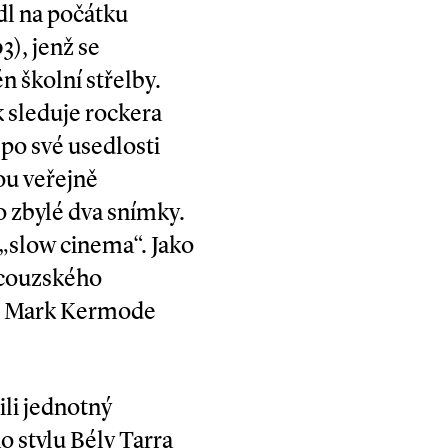
edl na počátku
3), jenž se
 školní střelby.
 sleduje rockera
 po své usedlosti
u veřejně
o zbylé dva snímky.
„slow cinema“. Jako
ancouzského
BC Mark Kermode
li jednotný
o stylu Bély Tarra