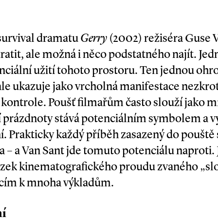
survival dramatu
Ger­ry
(2002) režiséra Guse V
ratit, ale možná i něco podstatného najít. Je
nciální užití tohoto prostoru. Ten jednou ohr
ale ukazuje jako vrcholná manifestace nezkr
 kontrole. Poušť filmařům často slouží jako m
í prázdnoty stává potenciálním symbolem a v
í. Prakticky každý příběh zasazený do pouště
a – a Van Sant jde tomuto potenciálu naproti.
kázek kinematografického proudu zvaného „slo
ícím k mnoha výkladům.
mí