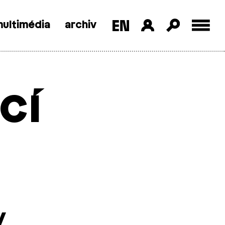
ultimédia
archiv
cí
y