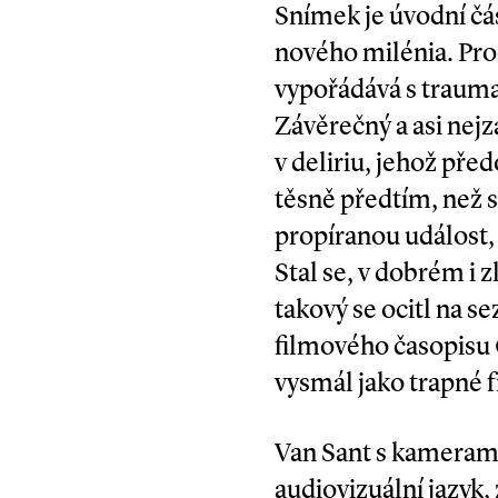
Snímek je úvodní čás
nového milénia. Pro
vypořádává s trauma
Závěrečný a asi nejz
v deliriu, jehož pře
těsně předtím, než s
propíranou událost, 
Stal se, v dobrém i
takový se ocitl na 
filmového časopisu
vysmál jako trapné f
Van Sant s kamerama
audiovizuální jazyk