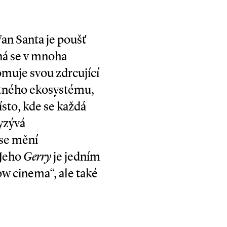
an Santa je poušť
dná se v mnoha
omuje svou zdrcující
otného ekosystému,
ísto, kde se každá
yzývá
 se mění
 Jeho
Gerry
je jedním
w cinema“, ale také