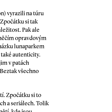
) vyrazili na túru
 Zpočátku si tak
ežitost. Pak ale
 s něčím opravdovým
ocházku lunaparkem
také autenticity.
jim v patách
: „Beztak všechno
tí. Zpočátku si to
h a seriálech. Tolik
ětí, kde jsou.