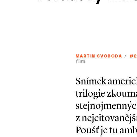
MARTIN SVOBODA
/
#2
film
Snímek americk
trilogie zkoum
stejnojmenných
z nejcitovaněj
Poušť je tu am