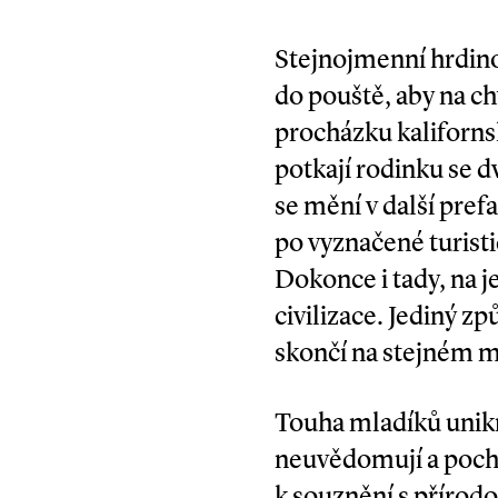
Stejnojmenní hrdino
do pouště, aby na ch
procházku kalifornsk
potkají rodinku se 
se mění v další pref
po vyznačené turistic
Dokonce i tady, na j
civilizace. Jediný zp
skončí na stejném m
Touha mladíků unikno
neuvědomují a pochod
k souznění s přírodo