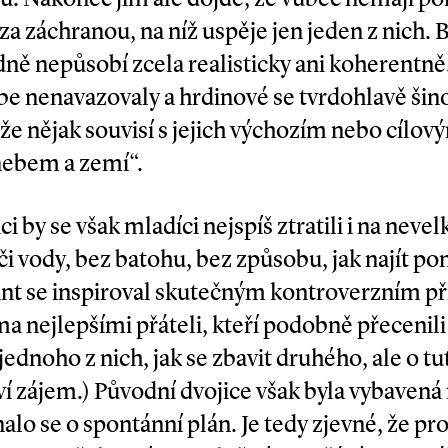
 za záchranou, na níž uspěje jen jeden z nich.
ně nepůsobí zcela realisticky ani koherentně
ebe nenavazovaly a hrdinové se tvrdohlavě š
že nějak souvisí s jejich výchozím nebo cílo
nebem a zemí“.
ci by se však mladíci nejspíš ztratili i na neve
a či vody, bez batohu, bez způsobu, jak najít 
 Sant se inspiroval skutečným kontroverzním p
a nejlepšími přáteli, kteří podobně přecenili
ednoho z nich, jak se zbavit druhého, ale o tut
eví zájem.) Původní dvojice však byla vybaven
alo se o spontánní plán. Je tedy zjevné, že pro