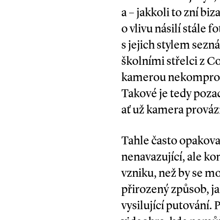
a – jakkoli to zní bi
o vlivu násilí stále 
s jejich stylem sezná
školními střelci z 
kamerou nekompromi
Takové je tedy pozad
ať už kamera provází
Tahle často opakova
nenavazující, ale ko
vzniku, než by se mo
přirozený způsob, ja
vysilující putování.