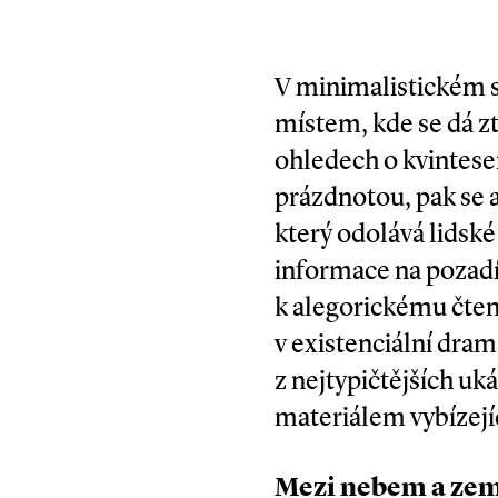
V minimalistickém 
místem, kde se dá zt
ohledech o kvintese
prázdnotou, pak se 
který odolává lidské
informace na pozad
k alegorickému čten
v existenciální dram
z nejtypičtějších u
materiálem vybízej
Mezi nebem a ze