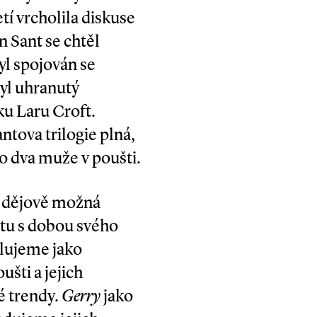
tí vrcholila diskuse
n Sant se chtěl
byl spojován se
byl uhranutý
u Laru Croft.
ntova trilogie plná,
o dva muže v poušti.
t dějově možná
ktu s dobou svého
tlujeme jako
šti a jejich
é trendy.
Gerry
jako