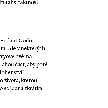
lná abstraktnost
tendant Godot,
ata. Ale v některých
erryové dvěma
labou část, aby poté
dobenství?
o života, kterou
 se jedná zkrátka