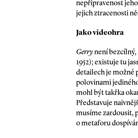
nepřipravenost jeho
jejich ztracenosti n
Jako videohra
Gerry
není bezcílný,
1952); existuje tu ja
detailech je možné 
polovinami jediného
mohl být takřka oka
Představuje naivnějš
musíme zardousit, p
o metaforu dospíván