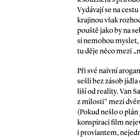
Vydávají se na cestu
krajinou však rozhod
pouště jako by na s
si nemohou myslet, 
tu děje něco mezi „
Při své naivní arogan
sešli bez zásob jídl
liší od reality. Van
z milosti“ mezi dvěm
(Pokud nešlo o plán j
konspiraci film nej
i proviantem, nejedn