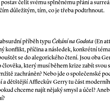
 postav čelit svému splněnému přání a surreá
ěčím důležitým, tím, co je třeba podtrhnout.
 absurdní příběh typu
Čekání na Godota
(En at
sný konflikt, příčina a následek, konkrétní tém
pouštět se do alegorického čtení. Jsou oba G
 člověka, který musí během krize zabít svou s
mžitě zachráněn? Nebo jde o společenské po
í a dětštější Affleckův Gerry tu část moderníh
okud chceme najít nějaký smysl a účel? Anebo
í?