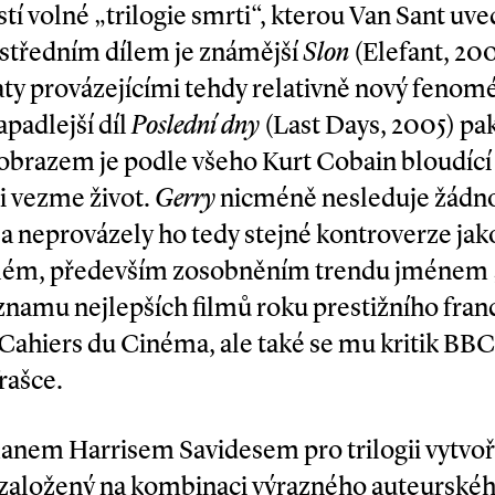
tí volné „trilogie smrti“, kterou Van Sant uv
středním dílem je známější
Slon
(Elefant, 200
ty provázejícími tehdy relativně nový fenomén
apadlejší díl
Poslední dny
(Last Days, 2005) pak
dobrazem je podle všeho Kurt Cobain bloudící
i vezme život.
Gerry
nicméně nesleduje žádno
a neprovázely ho tedy stejné kontroverze jak
 zlém, především zosobněním trendu jménem 
seznamu nejlepších filmů roku prestižního fr
 Cahiers du Cinéma, ale také se mu kritik B
rašce.
nem Harrisem Savidesem pro trilogii vytvoři
, založený na kombinaci výrazného auteurskéh