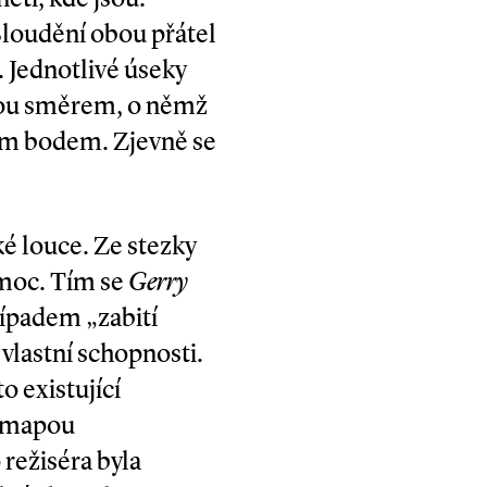
 Bloudění obou přátel
. Jednotlivé úseky
inou směrem, o němž
vým bodem. Zjevně se
lké louce. Ze stezky
pomoc. Tím se
Gerry
řípadem „zabití
 vlastní schopnosti.
o existující
á mapou
 režiséra byla