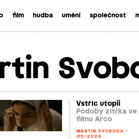
o
film
hudba
umění
společnost
m
rtin Svob
Vstříc utopii
Podoby zítřka ve
filmu Arco
MARTIN SVOBODA
/
#5/2026