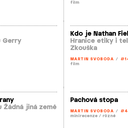
film
Kdo je Nathan Fie
u Gerry
Hranice etiky i te
Zkouška
MARTIN SVOBODA
/
#1
film
rany
Pachová stopa
u Žádná jiná země
MARTIN SVOBODA
/
#4
minirecenze
/
různé