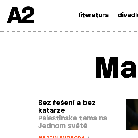
A2
literatura
divadl
Skip
to
content
Ma
Bez řešení a bez
katarze
Palestinské téma na
Jednom světě