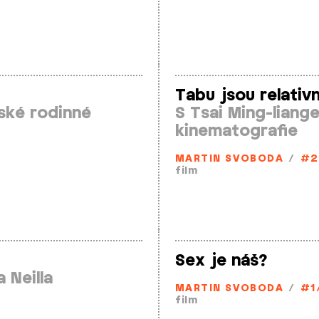
Tabu jsou relativn
ské rodinné
S Tsai Ming­-lian
kinematografie
MARTIN SVOBODA
/
#2
film
Sex je náš?
 Neilla
MARTIN SVOBODA
/
#1
film