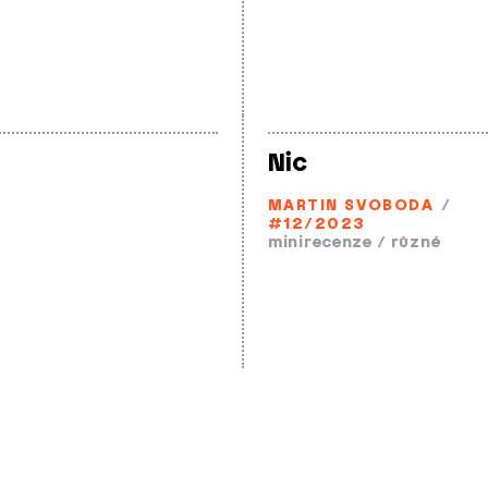
Nic
MARTIN SVOBODA
/
#12/2023
minirecenze
/
různé