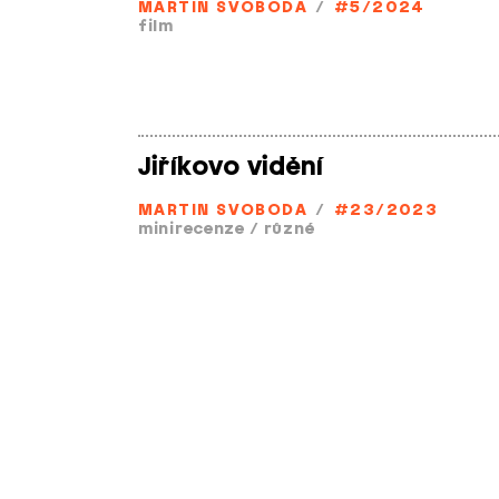
MARTIN SVOBODA
/
#5/2024
film
Jiříkovo vidění
MARTIN SVOBODA
/
#23/2023
minirecenze
/
různé