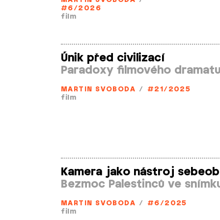
MARTIN SVOBODA
/
#6/2026
film
Únik před civilizací
Paradoxy filmového dramat
MARTIN SVOBODA
/
#21/2025
film
Kamera jako nástroj sebeob
Bezmoc Palestinců ve snímk
MARTIN SVOBODA
/
#6/2025
film