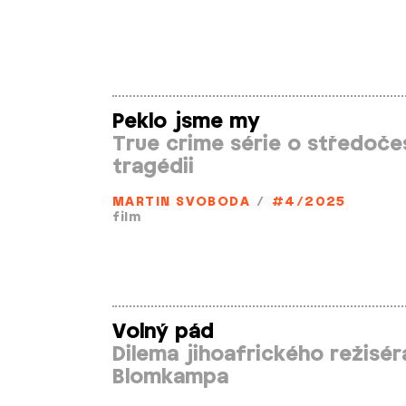
Peklo jsme my
True crime série o středoče
tragédii
MARTIN SVOBODA
/
#4/2025
film
Volný pád
Dilema jihoafrického režiséra
Blomkampa