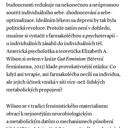
budoucnosti redukuje na nekonečnou a neúprosnou
soutěž individuálního sebe­-zhodnocování a sebe­-
optimalizace. Ideál­­ním lékem na depresi by tak byla
politická revoluce. Protože zatím není v dohledu,
musíme si vystačit s farmakoléčbou a psychoterapií –
u individuálních zásahů do individuálních těl.
Americká psycholožka a teoretička Elizabeth A.
Wilson si ovšem v knize
Gut Feminism
(Střevní
feminismus, 2015) klade provokativnější otázku: Co
když ani terapie, ani farmakoléčba necílí na individua,
ale jejich účinek vzniká v síti více­-než­-lidských
metabolických propojení?
Wilson se v tradici feministického materia­lismu
obrací k nejnovějším neurobiologickým
a metabolickým datům o mechanismech působení