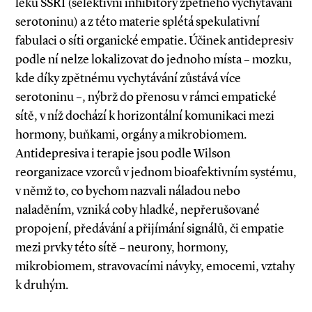
léků SSRI (selektivní inhibitory zpětného vychytávání
serotoninu) a z této materie splétá spekulativní
fabulaci o síti organické empatie. Účinek antidepresiv
podle ní nelze lokalizovat do jednoho místa – mozku,
kde díky zpětnému vychytávání zůstává více
serotoninu –, nýbrž do přenosu v rámci empatické
sítě, v níž dochází k horizontální komunikaci mezi
hormony, buňkami, orgány a mikrobiomem.
Antidepresiva i terapie jsou podle Wilson
reorganizace vzorců v jednom bioafektivním systému,
v němž to, co bychom nazvali náladou nebo
naladěním, vzniká coby hladké, nepřerušované
propojení, předávání a přijímání signálů, či empatie
mezi prvky této sítě – neurony, hormony,
mikrobiomem, stravovacími návyky, emocemi, vztahy
k druhým.