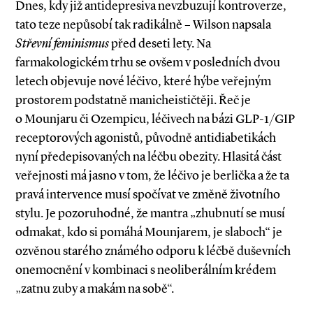
Dnes, kdy již antidepresiva nevzbuzují kontroverze,
tato teze nepůsobí tak radikálně – Wilson napsala
Střevní feminismus
před deseti lety. Na
farmakologickém trhu se ovšem v posledních dvou
letech objevuje nové léčivo, které hýbe veřejným
prostorem podstatně manicheističtěji. Řeč je
o Mounjaru či Ozempicu, léčivech na bázi GLP­-1/GIP
receptorových agonistů, původně antidiabetikách
nyní předepisovaných na léčbu obezity. Hlasitá část
veřejnosti má jasno v tom, že léčivo je berlička a že ta
pravá intervence musí spočívat ve změně životního
stylu. Je pozoruhodné, že mantra „zhubnutí se musí
odmakat, kdo si pomáhá Mounjarem, je slaboch“ je
ozvěnou starého známého odporu k léčbě duševních
onemocnění v kombinaci s neoliberálním krédem
„zatnu zuby a makám na sobě“.