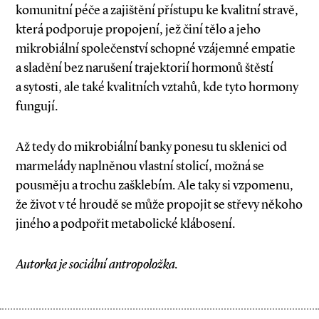
komunitní péče a zajištění přístupu ke kvalitní stravě,
která podporuje propojení, jež činí tělo a jeho
mikrobiální společenství schopné vzájemné empatie
a sladění bez narušení trajektorií hormonů štěstí
a sytosti, ale také kvalitních vztahů, kde tyto hormony
fungují.
Až tedy do mikrobiální banky ponesu tu sklenici od
marmelády naplněnou vlastní stolicí, možná se
pousměju a trochu zašklebím. Ale taky si vzpomenu,
že život v té hroudě se může propojit se střevy někoho
jiného a podpořit metabolické klábosení.
Autorka je sociální antropoložka.