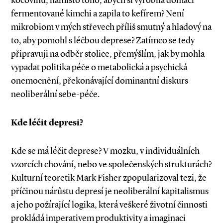
kocovinu, namísto toho, abych si vyrobila domácí
fermentované kimchi a zapila to kefírem? Není
mikrobiom v mých střevech příliš smutný a hladový na
to, aby pomohl s léčbou deprese? Zatímco se tedy
připravuji na odběr stolice, přemýšlím, jak by mohla
vypadat politika péče o metabolická a psychická
onemocnění, překonávající dominantní diskurs
neoliberální sebe­-péče.
Kde léčit depresi?
Kde se má léčit deprese? V mozku, v individuálních
vzorcích chování, nebo ve společenských strukturách?
Kulturní teoretik Mark Fisher zpopularizoval tezi, že
příčinou nárůstu depresí je neoliberální kapitalismus
a jeho požírající logika, která veškeré životní činnosti
prokládá imperativem produktivity a imaginaci