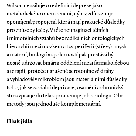
Wilson neusiluje o redefinici deprese jako
metabolického onemocnění, nýbrž zdůrazňuje
opomíjená propojení, která mají praktické důsledky
pro způsoby léčby. V této reimaginaci tělních
i mimotělních vztahů bez radikálních ontologických
hierarchií mezi mozkem a tzv. periferií (střevy), myslí
a materií, biologií a společností pak přestává být
nosné udržovat binární oddělení mezi farmakoléčbou
a terapií, protože narušené serotoninové dráhy
a vyhladovělý mikrobiom jsou materiál­ními důsledky
toho, jak se sociální deprivace, osamění a chronický
stres vpisuje do těla a proměňuje jeho biologii. Obě
metody jsou jednoduše komplementární.
Hluk jídla