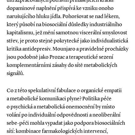
ultrazpracovaných potravin přinášejících krátké
dopaminové naplnění přispívá ke vzniku onoho
narušujícího hluku jídla. Pohoršovat se nad lékem,
který působí na biosociální důsledky industriálního
kapitalismu, jež mění samotnou viscerální smyslovost
střev, je proto stejně pokrytecké jako individualistická
kritika antidepresiv. Mounjaro a pravidelné procházky
jsou podobně jako Prozac a terapeutické sezení
komplementárními zásahy do sítě metabolických
signálů.
Co z této spekulativní fabulace o organické empatii
a metabolické komunikaci plyne? Politika péče
o psychická a metabolická onemocnění by místo
volání po individuální odpovědnosti a neoliberální
sebe­-péči mohla vypadat jako podpora biosociálních
sítí: kombinace farmakologických intervencí,