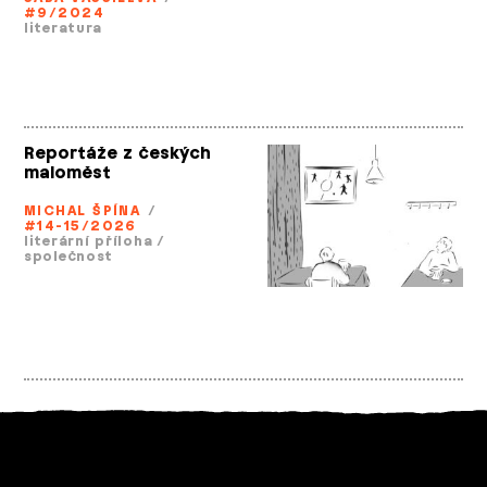
#9/2024
literatura
Reportáže z českých
maloměst
MICHAL ŠPÍNA
/
#14-15/2026
literární příloha
/
společnost