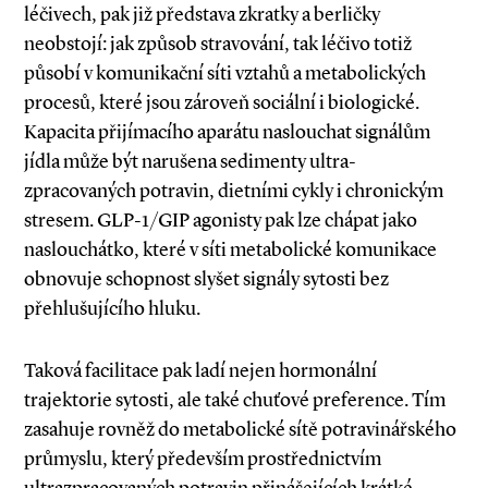
léčivech, pak již představa zkratky a berličky
neobstojí: jak způsob stravování, tak léčivo totiž
působí v komunikační síti vztahů a metabolických
procesů, které jsou zároveň sociální i biologické.
Kapacita přijímacího aparátu naslouchat signálům
jídla může být narušena sedimenty ultra­-
zpracovaných potravin, dietními cykly i chronickým
stresem. GLP­-1/GIP agonisty pak lze chápat jako
naslouchátko, které v síti metabolické komunikace
obnovuje schopnost slyšet signály sytosti bez
přehlušujícího hluku.
Taková facilitace pak ladí nejen hormonální
trajektorie sytosti, ale také chuťové preference. Tím
zasahuje rovněž do metabolické sítě potravinářského
průmyslu, který především prostřednictvím