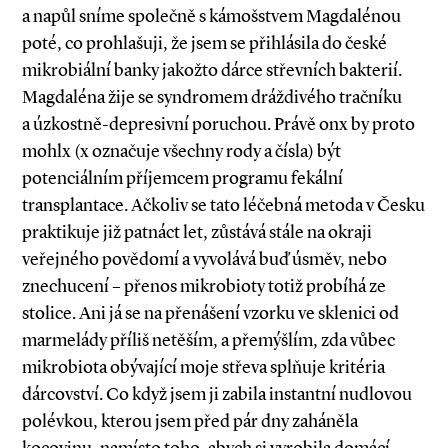
a napůl sníme společně s kámošstvem Magdalénou
poté, co prohlašuji, že jsem se přihlásila do české
mikrobiální banky jakožto dárce střevních bakterií.
Magdaléna žije se syndromem dráždivého tračníku
a úzkostně­-depresivní poruchou. Právě onx by proto
mohlx (x označuje všechny rody a čísla) být
potenciálním příjemcem programu fekální
transplantace. Ačkoliv se tato léčebná metoda v Česku
praktikuje již patnáct let, zůstává stále na okraji
veřejného povědomí a vyvolává buď úsměv, nebo
znechucení – přenos mikrobioty totiž probíhá ze
stolice. Ani já se na přenášení vzorku ve sklenici od
marmelády příliš netěším, a přemýšlím, zda vůbec
mikrobiota obývající moje střeva splňuje kritéria
dárcovství. Co když jsem ji zabila instantní nudlovou
polévkou, kterou jsem před pár dny zaháněla