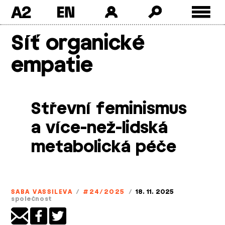
A2
Skip
Síť organické
to
content
empatie
Střevní feminismus
a více­-než­-lidská
metabolická péče
SABA VASSILEVA
/
#24/2025
/
18. 11. 2025
společnost