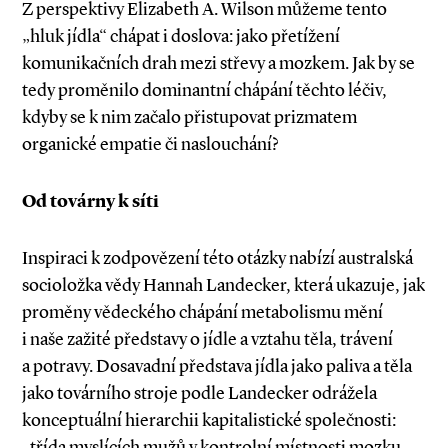
Z perspektivy Elizabeth A. Wilson můžeme tento
„hluk jídla“ chápat i doslova: jako přetížení
komunikačních drah mezi střevy a mozkem. Jak by se
tedy proměnilo dominantní chápání těchto léčiv,
kdyby se k nim začalo přistupovat prizmatem
organické empatie či naslouchání?
Od továrny k síti
Inspiraci k zodpovězení této otázky nabízí australská
socioložka vědy Hannah Landecker, která ukazuje, jak
proměny vědeckého chápání metabolismu mění
i naše zažité představy o jídle a vztahu těla, trávení
a potravy. Dosavadní představa jídla jako paliva a těla
jako továrního stroje podle Landecker odrážela
konceptuál­ní hierarchii kapitalistické společnosti:
„třída myslících mužů v kontrolní místnosti mozku