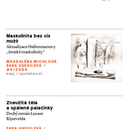
Maskulinita bez cis
mužů
Aktualizace Halberstamovy
„ženské maskulinity“
MAGDALÉNA MICHLOVÁ
,
SABA VASSILEVA
/
#4/2026
esej
/
společnost
Zneužitá těla
a spálené palačinky
Druhý román Lucase
Rijnevelda
SABA VASSILEVA
/