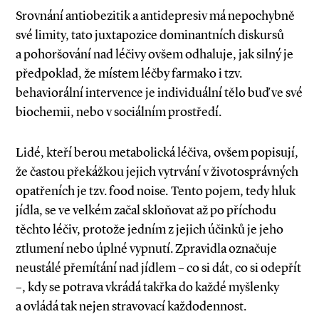
Srovnání antiobezitik a antidepresiv má nepochybně
své limity, tato juxtapozice dominantních diskursů
a pohoršování nad léčivy ovšem odhaluje, jak silný je
předpoklad, že místem léčby farmako i tzv.
behaviorální intervence je individuální tělo buď ve své
biochemii, nebo v sociálním prostředí.
Lidé, kteří berou metabolická léčiva, ovšem popisují,
že častou překážkou jejich vytrvání v životosprávných
opatřeních je tzv. food noise
.
Tento pojem, tedy hluk
jídla, se ve velkém začal skloňovat až po příchodu
těchto léčiv, protože jedním z jejich účinků je jeho
ztlumení nebo úplné vypnutí. Zpravidla označuje
neustálé přemítání nad jídlem – co si dát, co si odepřít
–, kdy se potrava vkrádá takřka do každé myšlenky
a ovládá tak nejen stravovací každodennost.