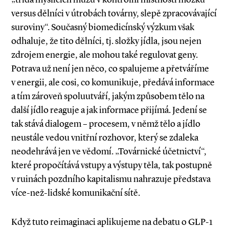
versus dělníci v útrobách továrny, slepě zpracovávající
suroviny“. Současný biomedicínský výzkum však
odhaluje, že tito dělníci, tj. složky jídla, jsou nejen
zdrojem energie, ale mohou také regulovat geny.
Potrava už není jen něco, co spalujeme a přetváříme
v energii, ale cosi, co komunikuje, předává informace
a tím zároveň spoluutváří, jakým způsobem tělo na
další jídlo reaguje a jak informace přijímá. Jedení se
tak stává dialogem – procesem, v němž tělo a jídlo
neustále vedou vnitřní rozhovor, který se zdaleka
neodehrává jen ve vědomí. „Továrnické účetnictví“,
které propočítává vstupy a výstupy těla, tak postupně
v ruinách pozdního kapitalismu nahrazuje představa
více­-než­-lidské komunikační sítě.
Když tuto reimaginaci aplikujeme na debatu o GLP­-1