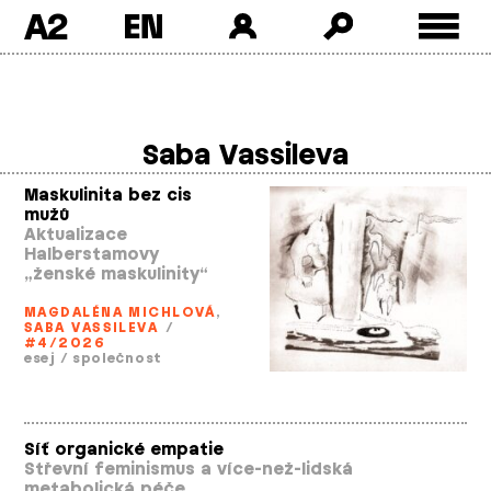
A2
Skip
to
content
Saba Vassileva
Maskulinita bez cis
mužů
Aktualizace
Halberstamovy
„ženské maskulinity“
MAGDALÉNA MICHLOVÁ
,
SABA VASSILEVA
/
#4/2026
esej
/
společnost
Síť organické empatie
Střevní feminismus a více­-než­-lidská
metabolická péče