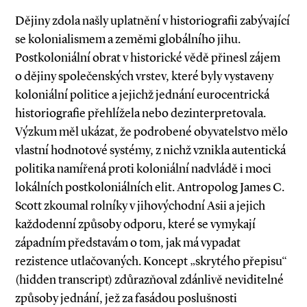
Dějiny zdola našly uplatnění v historiografii zabývající
se kolonialismem a zeměmi globálního jihu.
Postkoloniální obrat v historické vědě přinesl zájem
o dějiny společenských vrstev, které byly vystaveny
koloniální politice a jejichž jednání eurocentrická
historiografie přehlížela nebo dezinterpretovala.
Výzkum měl ukázat, že podrobené obyvatelstvo mělo
vlastní hodnotové systémy, z nichž vznikla autentická
politika namířená proti koloniál­ní nadvládě i moci
lokálních postkoloniálních elit. Antropolog James C.
Scott zkoumal rolníky v jihovýchodní Asii a jejich
každodenní způsoby odporu, které se vymykají
západním představám o tom, jak má vypadat
rezistence utlačovaných. Koncept „skrytého přepisu“
(hidden transcript) zdůrazňoval zdánlivě neviditelné
způsoby jednání, jež za fasádou poslušnosti