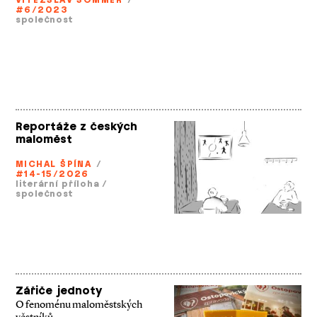
VÍTĚZSLAV SOMMER
/
#6/2023
společnost
Reportáže z českých
maloměst
MICHAL ŠPÍNA
/
#14-15/2026
literární příloha
/
společnost
Zářiče jednoty
O fenoménu maloměstských