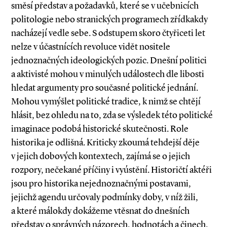
směsí představ a požadavků, které se v učebnicích
politologie nebo stranických programech zřídkakdy
nacházejí vedle sebe. S odstupem skoro čtyřiceti let
nelze v účastnících revoluce vidět nositele
jednoznačných ideologických pozic. Dnešní politici
a aktivisté mohou v minulých událostech dle libosti
hledat argumenty pro současné politické jednání.
Mohou vymýšlet politické tradice, k nimž se chtějí
hlásit, bez ohledu na to, zda se výsledek této politické
imaginace podobá historické skutečnosti. Role
historika je odlišná. Kriticky zkoumá tehdejší děje
v jejich dobových kontextech, zajímá se o jejich
rozpory, nečekané příčiny i vyústění. Historičtí aktéři
jsou pro historika nejednoznačnými postavami,
jejichž agendu určovaly podmínky doby, v níž žili,
a které málokdy dokážeme vtěsnat do dnešních
představ o správných názorech, hodnotách a činech,