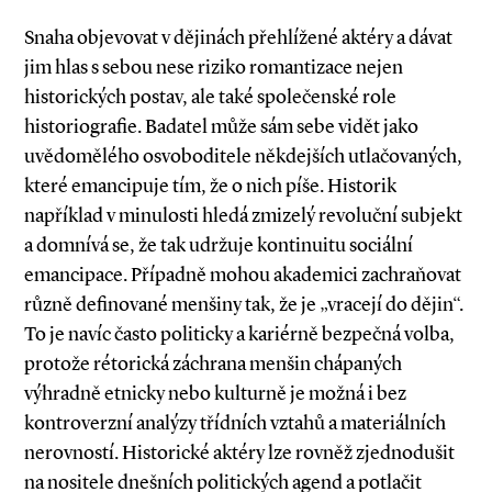
Snaha objevovat v dějinách přehlížené aktéry a dávat
jim hlas s sebou nese riziko romantizace nejen
historických postav, ale také společenské role
historiografie. Badatel může sám sebe vidět jako
uvědomělého osvoboditele někdejších utlačovaných,
které emancipuje tím, že o nich píše. Historik
například v minulosti hledá zmizelý revoluční subjekt
a domnívá se, že tak udržuje kontinuitu sociál­ní
emancipace. Případně mohou akademici zachraňovat
různě definované menšiny tak, že je „vracejí do dějin“.
To je navíc často politicky a kariérně bezpečná volba,
protože rétorická záchrana menšin chápaných
výhradně etnicky nebo kulturně je možná i bez
kontroverzní analýzy třídních vztahů a materiálních
nerovností. Historické aktéry lze rovněž zjednodušit
na nositele dnešních politických agend a potlačit