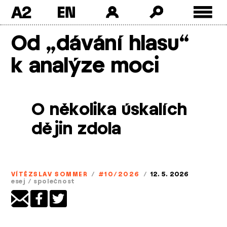
A2
Skip
Od „dávání hlasu“
to
content
k analýze moci
O několika úskalích
dějin zdola
VÍTĚZSLAV SOMMER
/
#10/2026
/
12. 5. 2026
esej
/
společnost