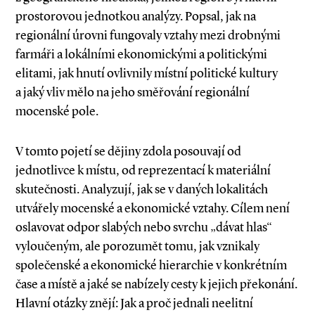
prostorovou jednotkou analýzy. Popsal, jak na
regionální úrovni fungovaly vztahy mezi drobnými
farmáři a lokálními ekonomickými a politickými
elitami, jak hnutí ovlivnily místní politické kultury
a jaký vliv mělo na jeho směřování regionální
mocenské pole.
V tomto pojetí se dějiny zdola posouvají od
jednotlivce k místu, od reprezentací k materiální
skutečnosti. Analyzují, jak se v daných lokalitách
utvářely mocenské a ekonomické vztahy. Cílem není
oslavovat odpor slabých nebo svrchu „dávat hlas“
vyloučeným, ale porozumět tomu, jak vznikaly
společenské a ekonomické hierarchie v konkrétním
čase a místě a jaké se nabízely cesty k jejich překonání.
Hlavní otázky znějí: Jak a proč jednali neelitní