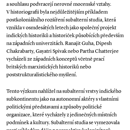
a souhlasu podvracejí nerovné mocenské vztahy.
V historiografii byla nejdůležitějším příkladem
postkoloniálního rozšíření subalterní studia, která
vznikla v osmdesátých letech jako společný projekt
indických historiků a historiček působících především
na západních univerzitách. Ranajit Guha, Dipesh
Chakrabarty, Gayatri Spivak nebo Partha Chatterjee
vycházeli ze západních konceptů včetně prací
britských marxistických historiků nebo
poststrukturalistického myšlení.
Tento výzkum nahlížel na subalterní vrstvy indického
subkontinentu jako na autonomní aktéry s vlastními
politickými představami a způsoby politické
organizace, které vycházely z jedinečných místních
podmínek a kultury. Subalterní studia se vymezovala