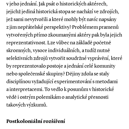
v jeho jednání. Jak psát o historických aktérech,
jejichž jediná historická stopa se nachází ve zdrojích,
jež sami nevytvořili a které mohly být navíc napsány
z jim nepřátelské perspektivy? Problémem pramenů
vytvořených přímo zkoumanými aktéry pak byla jejich
reprezentativnost. Lze vůbec na základě početně
skromných, vysoce individuálních, a tudíž nutně
selektivních zdrojů vytvořit soudržné vyprávění, které
by reprezentovalo postoje a jednání celé komunity
nebo společenské skupiny? Dějiny zdola se staly
disciplínou vyžadující experimentování s metodami
a interpretacemi. To vedlo k posunům v historické
vědě i ostrým polemikám o analytické přesnosti
takových výzkumů.
Postkoloniální rozšíření