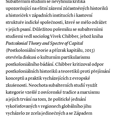
Subalterním studiím se nevyhnula kritika
upozorňující na elitní zázemí zúčastněných historiků
a historiček v západních institucích i kastovní
struktuře indické společnosti, které se mělo odrážet
v jejich psaní. Důležitou polemiku se subalterními
studiemi vedl sociolog Vivek Chibber, jehož kniha
Postcolonial Theory and Spectre of Capital
(Postkoloniální teorie a přízrak kapitálu, 2013)
otevřela diskusi o kulturním partikularismu
postkoloniálního bádání. Chibber kritizoval odpor
postkoloniálních historiků a teoretiků proti přejímání
konceptů a praktik vycházejících z evropské
zkušenosti. Neochota subalterních studií využít
kategorie vzešlé z osvícenské tradice a marxismu
a jejich trvání na tom, že politické jednání
vykořisťovaných v regionech globálního jihu
vycházelo ze zcela jedinečných a se Západem