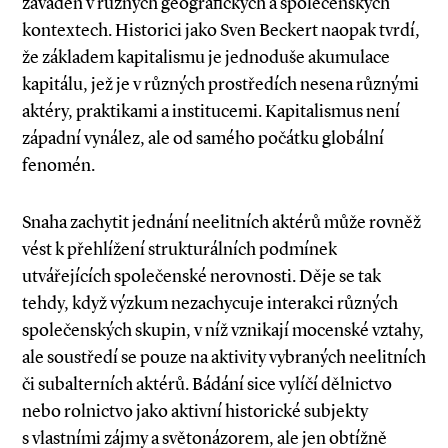
zaváděn v různých geografických a společenských
kontextech. Historici jako Sven Beckert naopak tvrdí,
že základem kapitalismu je jednoduše akumulace
kapitálu, jež je v různých prostředích nesena různými
aktéry, praktikami a institucemi. Kapitalismus není
západní vynález, ale od samého počátku globální
fenomén.
Snaha zachytit jednání neelitních aktérů může rovněž
vést k přehlížení strukturálních podmínek
utvářejících společenské nerovnosti. Děje se tak
tehdy, když výzkum nezachycuje interakci různých
společenských skupin, v níž vznikají mocenské vztahy,
ale soustředí se pouze na aktivity vybraných neelitních
či subalterních aktérů. Bádání sice vylíčí dělnictvo
nebo rolnictvo jako aktivní historické subjekty
s vlastními zájmy a světonázorem, ale jen obtížně