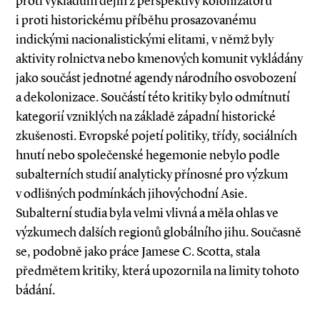
proti výkladům dějin z perspektivy kolonizátorů
i proti historickému příběhu prosazovanému
indickými nacionalistickými elitami, v němž byly
aktivity rolnictva nebo kmenových komunit vykládány
jako součást jednotné agendy národního osvobození
a dekolonizace. Součástí této kritiky bylo odmítnutí
kategorií vzniklých na základě západní historické
zkušenosti. Evropské pojetí politiky, třídy, sociálních
hnutí nebo společenské hegemonie nebylo podle
subalterních studií analyticky přínosné pro výzkum
v odlišných podmínkách jihovýchodní Asie.
Subalterní studia byla velmi vlivná a měla ohlas ve
výzkumech dalších regionů globálního jihu. Současně
se, podobně jako práce Jamese C. Scotta, stala
předmětem kritiky, která upozornila na limity tohoto
bádání.