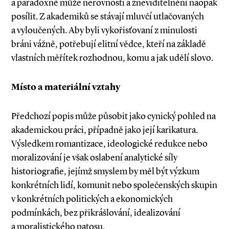
a paradoxně může nerovnosti a zneviditelnění naopak
posílit. Z akademiků se stávají mluvčí utlačovaných
a vyloučených. Aby byli vykořisťovaní z minulosti
bráni vážně, potřebují elitní vědce, kteří na základě
vlastních měřítek rozhodnou, komu a jak udělí slovo.
Místo a materiální vztahy
Předchozí popis může působit jako cynický pohled na
akademickou práci, případně jako její karikatura.
Výsledkem romantizace, ideologické redukce nebo
moralizování je však oslabení analytické síly
historiografie, jejímž smyslem by měl být výzkum
konkrétních lidí, komunit nebo společenských skupin
v konkrétních politických a ekonomických
podmínkách, bez přikrášlování, idealizování
a moralistického patosu.