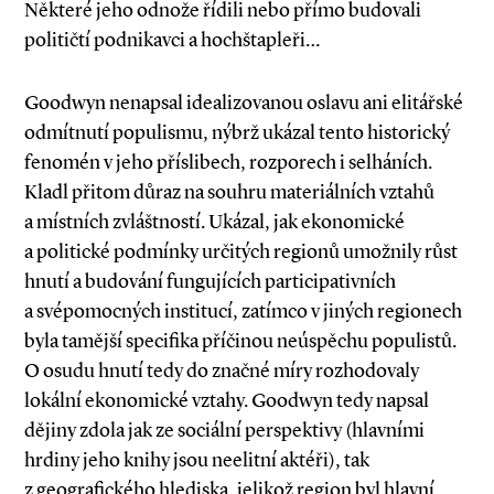
Některé jeho odnože řídili nebo přímo budovali
političtí podnikavci a hochštapleři…
Goodwyn nenapsal idealizovanou oslavu ani elitářské
odmítnutí populismu, nýbrž ukázal tento historický
fenomén v jeho příslibech, rozporech i selháních.
Kladl přitom důraz na souhru materiálních vztahů
a místních zvláštností. Ukázal, jak ekonomické
a politické podmínky určitých regionů umožnily růst
hnutí a budování fungujících participativních
a svépomocných institucí, zatímco v jiných regionech
byla tamější specifika příčinou neúspěchu populistů.
O osudu hnutí tedy do značné míry rozhodovaly
lokální ekonomické vztahy. Goodwyn tedy napsal
dějiny zdola jak ze sociál­ní perspektivy (hlavními
hrdiny jeho knihy jsou neelitní aktéři), tak
z geografického hlediska, jelikož region byl hlavní