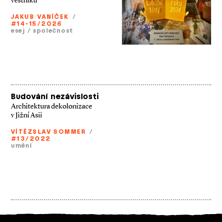
věstníků
JAKUB VANÍČEK
/
#14-15/2026
esej
/
společnost
Budování nezávislosti
Architektura dekolonizace
v Jižní Asii
VÍTĚZSLAV SOMMER
/
#13/2022
umění