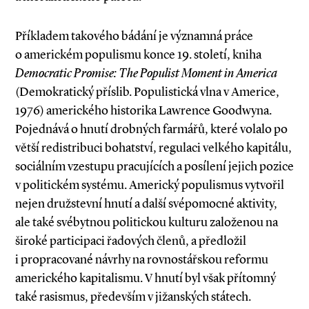
Příkladem takového bádání je významná práce
o americkém populismu konce 19. století, kniha
Democratic Promise: The Populist Moment in America
(Demokratický příslib. Populistická vlna v Americe,
1976) amerického historika Lawrence Goodwyna.
Pojednává o hnutí drobných farmářů, které volalo po
větší redistribuci bohatství, regulaci velkého kapitálu,
sociálním vzestupu pracujících a posílení jejich pozice
v politickém systému. Americký populismus vytvořil
nejen družstevní hnutí a další svépomocné aktivity,
ale také svébytnou politickou kulturu založenou na
široké participaci řadových členů, a předložil
i propracované návrhy na rovnostářskou reformu
amerického kapitalismu. V hnutí byl však přítomný
také rasismus, především v jižanských státech.