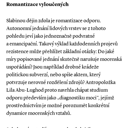
Romantizace vyloučených
Slabinou dějin zdola je romantizace odporu.
Autonomní jednání lidových vrstev se z tohoto
pohledu jeví jako jednoznačně podvratné
a emancipační. Takový výklad každodenních projevů
rezistence může přehlížet základní otázky: Do jaké
míry popisované jednání skutečně narušuje mocenská
uspořádání? Jsou například drobné krádeže
politickou subverzí, nebo spíše aktem, který
potvrzuje nerovné rozdělení zdrojů? Antropoložka
Lila Abu­-Lu­g­­hod proto navrhla chápat studium
odporu především jako „diagnostiku moci“, jejímž
prostřednictvím je možné porozumět konkrétní
dynamice mocenských vztahů.