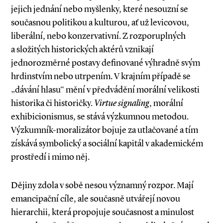
jejich jednání nebo myšlenky, které nesouzní se
současnou politikou a kulturou, ať už levicovou,
liberální, nebo konzervativní. Z rozporuplných
a složitých historických aktérů vznikají
jednorozměrné postavy definované výhradně svým
hrdinstvím nebo utrpením. V krajním případě se
„dávání hlasu“ mění v předvádění morální velikosti
historika či historičky.
Virtue signaling
, morální
exhibicionismus, se stává výzkumnou metodou.
Výzkumník­-moralizátor bojuje za utlačované a tím
získává symbolický a sociální kapitál v akademickém
prostředí i mimo něj.
Dějiny zdola v sobě nesou významný rozpor. Mají
emancipační cíle, ale současně utvářejí novou
hierarchii, která propojuje současnost a minulost