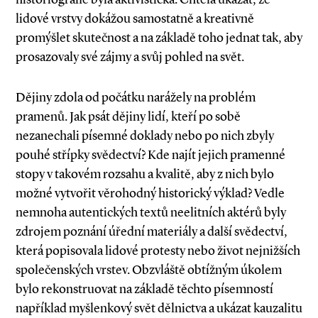
lidové vrstvy dokážou samostatně a kreativně
promýšlet skutečnost a na základě toho jednat tak, aby
prosazovaly své zájmy a svůj pohled na svět.
Dějiny zdola od počátku narážely na problém
pramenů. Jak psát dějiny lidí, kteří po sobě
nezanechali písemné doklady nebo po nich zbyly
pouhé střípky svědectví? Kde najít jejich pramenné
stopy v takovém rozsahu a kvalitě, aby z nich bylo
možné vytvořit věrohodný historický výklad? Vedle
nemnoha autentických textů neelitních aktérů byly
zdrojem poznání úřední materiály a další svědectví,
která popisovala lidové protesty nebo život nejnižších
společenských vrstev. Obzvláště obtížným úkolem
bylo rekonstruo­vat na základě těchto písemností
například myšlenkový svět dělnictva a ukázat kauzalitu