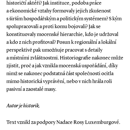
historičtí aktéři? Jak instituce, podoba práce
a ekonomické vztahy formovaly jejich zkušenost
s širším hospodářským a politickým systémem? S kým
spolupracovali a proti komu bojovali? Jak se
konstituo­valy mocenské hierarchie, kdo je udržoval
a kdo z nich profitoval? Posun k regionální a lokální
perspektivě pak umožňuje pracovat s detaily
a místními zvláštnostmi. Historiografie nakonec může
zjistit, proč a jak vznikla mocenská uspořádání, díky
nimž se nakonec podstatná část společnosti ocitla
mimo historická vyprávění, nebo v nich hrála roli
pasivní a zaostalé masy.
Autor je historik.
Text vznikl za podpory Nadace Rosy Luxemburgové.