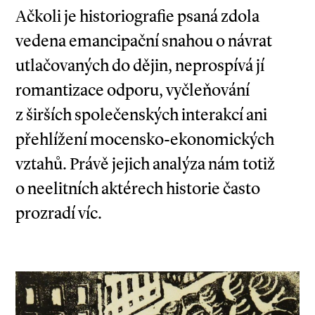
Ačkoli je historiografie psaná zdola
vedena emancipační snahou o návrat
utlačovaných do dějin, neprospívá jí
romantizace odporu, vyčleňování
z širších společenských interakcí ani
přehlížení mocensko­-ekonomických
vztahů. Právě jejich analýza nám totiž
o neelitních aktérech historie často
prozradí víc.