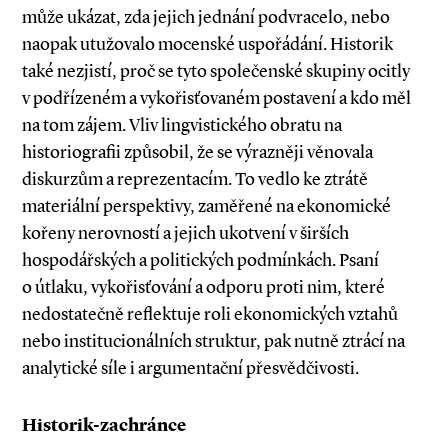
může ukázat, zda jejich jednání podvracelo, nebo
naopak utužovalo mocenské uspořádání. Historik
také nezjistí, proč se tyto společenské skupiny ocitly
v podřízeném a vykořisťovaném postavení a kdo měl
na tom zájem. Vliv lingvistického obratu na
historiografii způsobil, že se výrazněji věnovala
diskurzům a reprezentacím. To vedlo ke ztrátě
materiální perspektivy, zaměřené na ekonomické
kořeny nerovností a jejich ukotvení v širších
hospodářských a politických podmínkách. Psaní
o útlaku, vykořisťování a odporu proti nim, které
nedostatečně reflektuje roli ekonomických vztahů
nebo institucionálních struktur, pak nutně ztrácí na
analytické síle i argumentační přesvědčivosti.
Historik­-zachránce