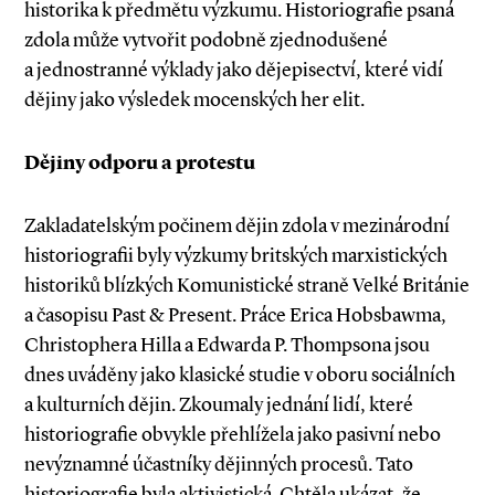
historika k předmětu výzkumu. Historiografie psaná
zdola může vytvořit podobně zjednodušené
a jednostranné výklady jako dějepisectví, které vidí
dějiny jako výsledek mocenských her elit.
Dějiny odporu a protestu
Zakladatelským počinem dějin zdola v mezinárodní
historiografii byly výzkumy britských marxistických
historiků blízkých Komunistické straně Velké Británie
a časopisu Past & Present. Práce Erica Hobsbawma,
Christophera Hilla a Edwarda P. Thompsona jsou
dnes uváděny jako klasické studie v oboru sociál­ních
a kulturních dějin. Zkoumaly jednání lidí, které
historiografie obvykle přehlížela jako pasivní nebo
nevýznamné účastníky dějinných procesů. Tato
historiografie byla aktivistická. Chtěla ukázat, že