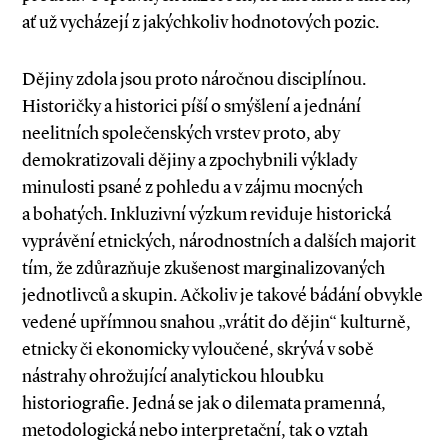
ať už vycházejí z jakýchkoliv hodnotových pozic.
Dějiny zdola jsou proto náročnou disciplínou.
Historičky a historici píší o smýšlení a jednání
neelitních společenských vrstev proto, aby
demokratizovali dějiny a zpochybnili výklady
minulosti psané z pohledu a v zájmu mocných
a bohatých. Inkluzivní výzkum reviduje historická
vyprávění etnických, národnostních a dalších majorit
tím, že zdůrazňuje zkušenost marginalizovaných
jednotlivců a skupin. Ačkoliv je takové bádání obvykle
vedené upřímnou snahou „vrátit do dějin“ kulturně,
etnicky či ekonomicky vyloučené, skrývá v sobě
nástrahy ohrožující analytickou hloubku
historiografie. Jedná se jak o dilemata pramenná,
metodologická nebo interpretační, tak o vztah