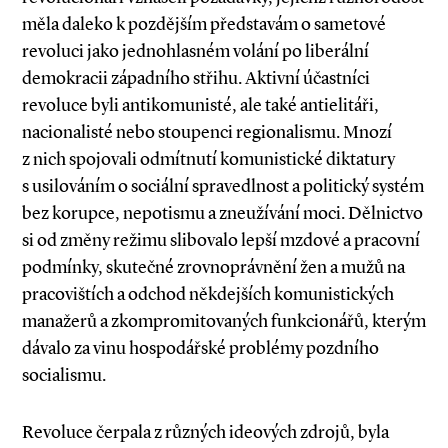
měla daleko k pozdějším představám o sametové
revoluci jako jednohlasném volání po liberální
demokracii západního střihu. Aktivní účastníci
revoluce byli antikomunisté, ale také antielitáři,
nacionalisté nebo stoupenci regionalismu. Mnozí
z nich spojovali odmítnutí komunistické diktatury
s usilováním o sociální spravedlnost a politický systém
bez korupce, nepotismu a zneužívání moci. Dělnictvo
si od změny režimu slibovalo lepší mzdové a pracovní
podmínky, skutečné zrovnoprávnění žen a mužů na
pracovištích a odchod někdejších komunistických
manažerů a zkompromitovaných funkcionářů, kterým
dávalo za vinu hospodářské problémy pozdního
socialismu.
Revoluce čerpala z různých ideových zdrojů, byla