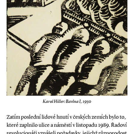
Karol Hiller: Bavlna I, 1930
Zatím poslední lidové hnutí v českých zemích bylo to,
které zaplnilo ulice a náměstí v listopadu 1989. Řadoví
revolucionáři vznášeli požadavky, jejichž různorodost