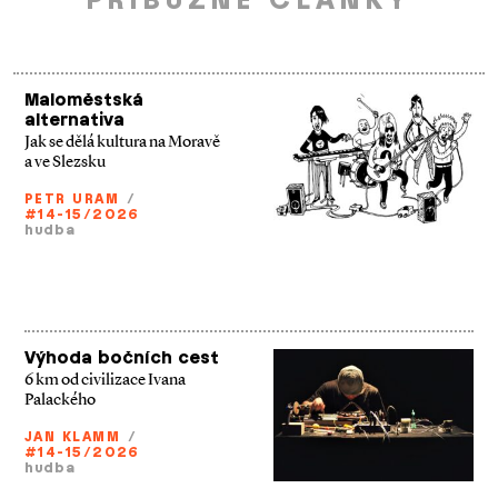
PŘÍBUZNÉ ČLÁNKY
Maloměstská
alternativa
Jak se dělá kultura na Moravě
a ve Slezsku
PETR URAM
/
#14-15/2026
hudba
Výhoda bočních cest
6 km od civilizace Ivana
Palackého
JAN KLAMM
/
#14-15/2026
hudba