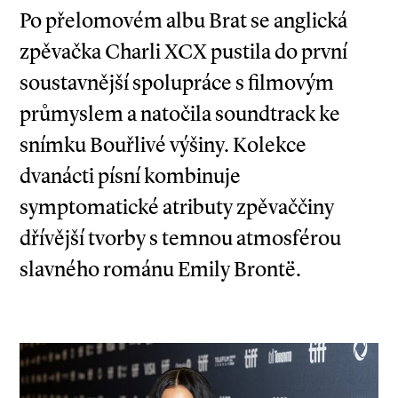
Po přelomovém albu Brat se anglická
zpěvačka Charli XCX pustila do první
soustavnější spolupráce s filmovým
průmyslem a natočila soundtrack ke
snímku Bouřlivé výšiny. Kolekce
dvanácti písní kombinuje
symptomatické atributy zpěvaččiny
dřívější tvorby s temnou atmosférou
slavného románu Emily Brontë.