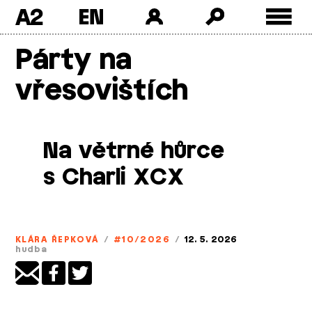
A2
Skip
Párty na
to
content
vřesovištích
Na větrné hůrce
s Charli XCX
KLÁRA ŘEPKOVÁ
/
#10/2026
/
12. 5. 2026
hudba