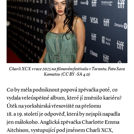
Charli XCX v roce 2025 na filmovém festivalu v Torontu. Foto Sara
Komatsu (CC BY -SA 4.0)
Co by měla podniknout popová zpěvačka poté, co
vydala veleúspěšné album, které jí změnilo kariéru?
Útěk na yorkshirská vřesoviště na přelomu
18. a 19. století je odpověď, která by nejspíš napadla
jen málokoho. Anglická zpěvačka Charlotte Emma
Aitchison, vystupující pod jménem Charli XCX,