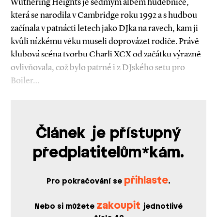
Wuthering Heights je sedmým albem hudebnice,
která se narodila v Cambridge roku 1992 a s hudbou
začínala v patnácti letech jako DJka na ravech, kam ji
kvůli nízkému věku museli doprovázet rodiče. Právě
klubová scéna tvorbu Charli XCX od začátku výrazně
ovlivňovala, což bylo patrné i z DJského setu pro
Boiler…
Článek je přístupný
předplatitelům*kám.
přihlaste
Pro pokračování se
.
zakoupit
Nebo si můžete
jednotlivé