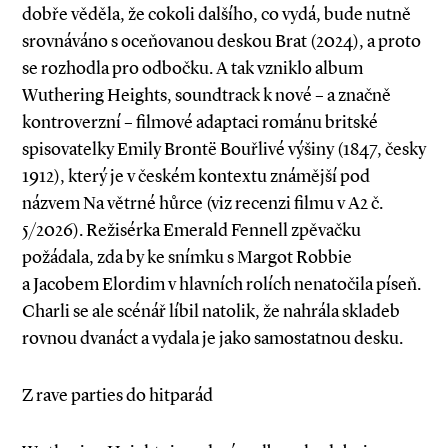
dobře věděla, že cokoli dalšího, co vydá, bude nutně
srovnáváno s oceňovanou deskou Brat (2024), a proto
se rozhodla pro odbočku. A tak vzniklo album
Wuthering Heights, soundtrack k nové – a značně
kontroverzní – filmové adaptaci románu britské
spisovatelky Emily Brontë Bouřlivé výšiny (1847, česky
1912), který je v českém ­kontextu známější pod
názvem Na větrné hůrce (viz re­cenzi filmu v A2 č.
5/2026). Režisérka Eme­­rald Fennell zpěvačku
požádala, zda by ke snímku s Margot Robbie
a Jacobem Elordim v hlavních rolích nenatočila píseň.
Charli se ale scénář líbil natolik, že nahrála skladeb
rovnou dvanáct a vydala je jako samostatnou desku.
Z rave parties do hitparád