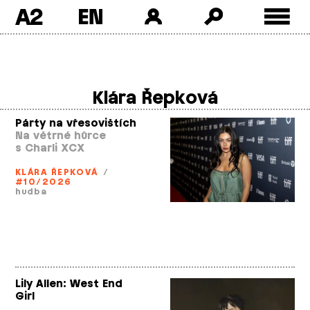
A2
Skip
to
content
Klára Řepková
Párty na vřesovištích
Na větrné hůrce
s Charli XCX
KLÁRA ŘEPKOVÁ
/
#10/2026
hudba
Lily Allen: West End
Girl