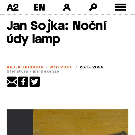
A2
Skip
Jan Sojka: Noční
to
content
údy lamp
RADEK FRIDRICH
/
#11/2026
/
26. 5. 2026
literatura
/
minirecenze