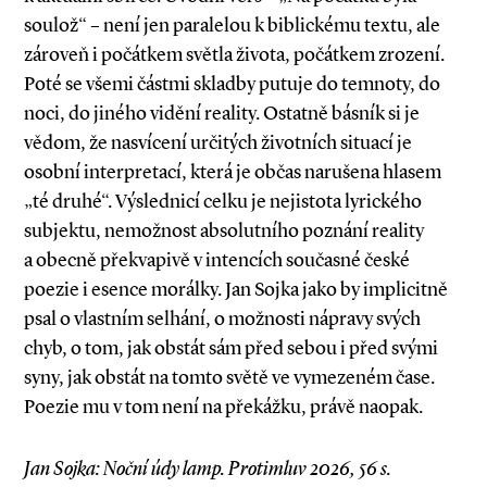
soulož“ – není jen paralelou k biblickému textu, ale
zároveň i počátkem světla života, počátkem zrození.
Poté se všemi částmi skladby putuje do temnoty, do
noci, do jiného vidění reality. Ostatně básník si je
vědom, že nasvícení určitých životních situací je
osobní interpretací, která je občas narušena hlasem
„té druhé“. Výslednicí celku je nejistota lyrického
subjektu, nemožnost absolutního poznání reality
a obecně překvapivě v intencích současné české
poezie i esence morálky. Jan Sojka jako by implicitně
psal o vlastním selhání, o možnosti nápravy svých
chyb, o tom, jak obstát sám před sebou i před svými
syny, jak obstát na tomto světě ve vymezeném čase.
Poezie mu v tom není na překážku, právě naopak.
Jan Sojka: Noční údy lamp. Protimluv 2026, 56 s.