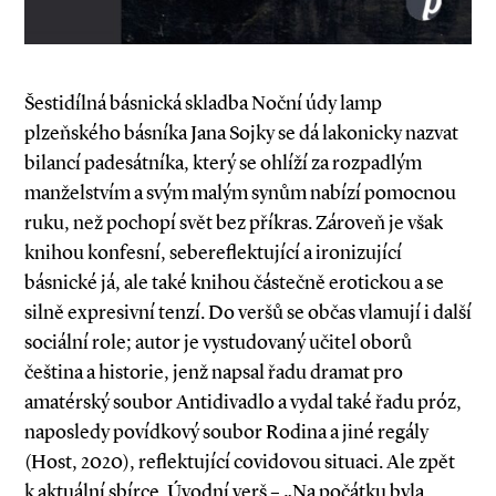
Šestidílná básnická skladba Noční údy lamp
plzeňského básníka Jana Sojky se dá lakonicky nazvat
bilancí padesátníka, který se ohlíží za rozpadlým
manželstvím a svým malým synům nabízí pomocnou
ruku, než pochopí svět bez příkras. Zároveň je však
knihou konfesní, sebereflektující a ironizující
básnické já, ale také knihou částečně erotickou a se
silně expresivní tenzí. Do veršů se občas vlamují i další
sociální role; autor je vystudovaný učitel oborů
čeština a historie, jenž napsal řadu dramat pro
amatérský soubor Antidivadlo a vydal také řadu próz,
naposledy povídkový soubor Rodina a jiné regály
(Host, 2020), reflektující covidovou situaci. Ale zpět
k aktuální sbírce. Úvodní verš – „Na počátku byla