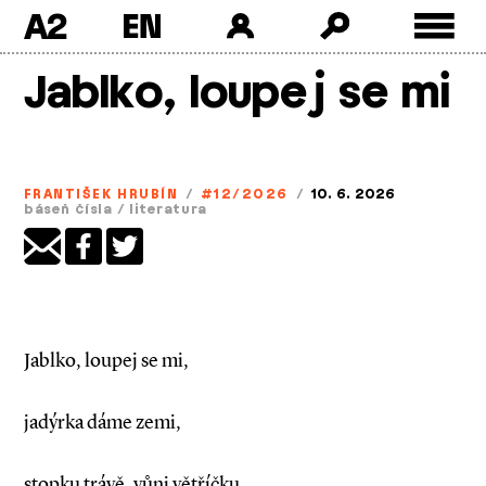
A2
Skip
Jablko, loupej se mi
to
content
FRANTIŠEK HRUBÍN
/
#12/2026
/
10. 6. 2026
báseň čísla
/
literatura
Jablko, loupej se mi,
jadýrka dáme zemi,
stopku trávě, vůni větříčku,