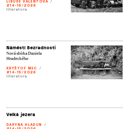
LIBUŠE VALENTOVÁ
/
#14-15/2026
literatura
Náměstí Bezradnosti
Nová sbírka Daniela
Hradeckého
KRYŠTOF MEC
/
#14-15/2026
literatura
Velká jezera
DARYNA HLADUN
/
#14-15/2026