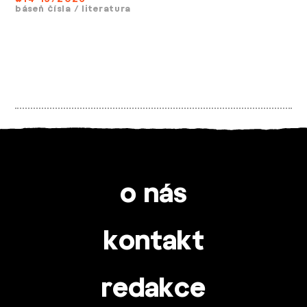
báseň čísla
/
literatura
o nás
kontakt
redakce