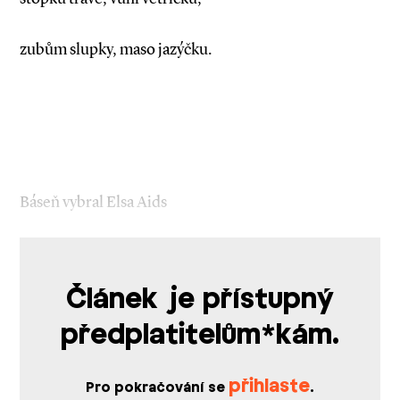
zubům slupky, maso jazýčku.
Báseň vybral Elsa Aids
Článek je přístupný
předplatitelům*kám.
přihlaste
Pro pokračování se
.