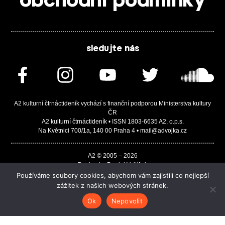
obchodní podmínky
sledujte nás
A2 kulturní čtrnáctideník vychází s finanční podporou Ministerstva kultury
ČR
A2 kulturní čtrnáctideník • ISSN 1803-6635 A2, o.p.s.
Na Květnici 700/1a, 140 00 Praha 4 • mail@advojka.cz
A2 © 2005 – 2026
Design by Daniel Vojtíšek
Built by JASA-IT & ChSoft
Používáme soubory cookies, abychom vám zajistili co nejlepší
zážitek z našich webových stránek.
Ok
Nepovolit