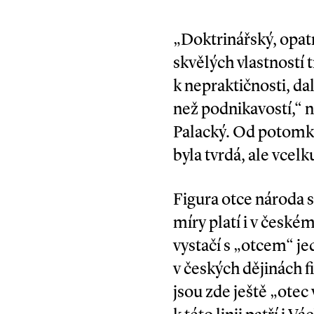
„Doktrinářský, opatrn
skvělých vlastností t
k nepraktičnosti, da
než podnikavostí,“ 
Palacký. Od potomka
byla tvrdá, ale vcelk
Figura otce národa s
míry platí i v české
vystačí s „otcem“ j
v českých dějinách f
jsou zde ještě „otec