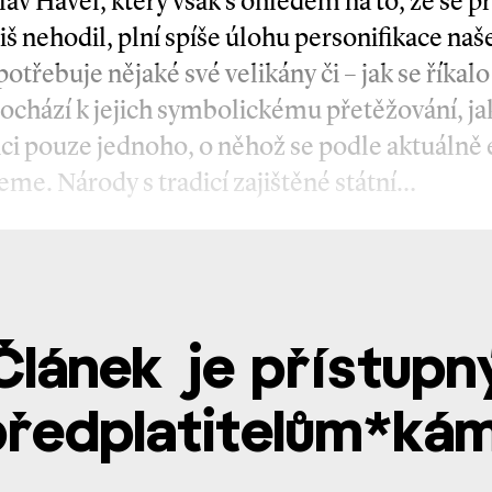
Václav Havel, který však s ohledem na to, že se 
iš nehodil, plní spíše úlohu personifikace n
třebuje nějaké své velikány či – jak se říkalo
ochází k jejich symbolickému přetěžování, j
ci pouze jednoho, o něhož se podle aktuálně e
jeme. Národy s tradicí zajištěné státní…
Článek je přístupn
předplatitelům*kám