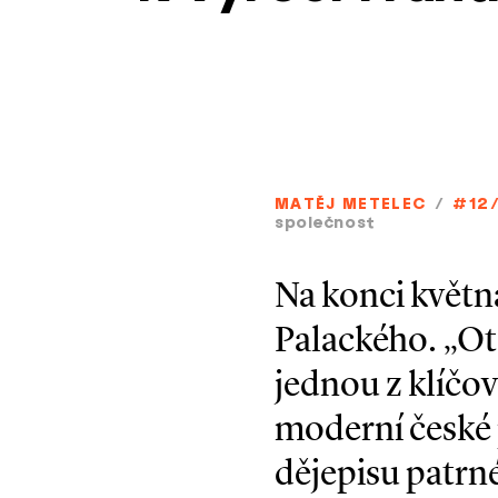
MATĚJ METELEC
/
#12
společnost
Na konci května
Palackého. „Ote
jednou z klíčov
moderní české p
dějepisu patrn