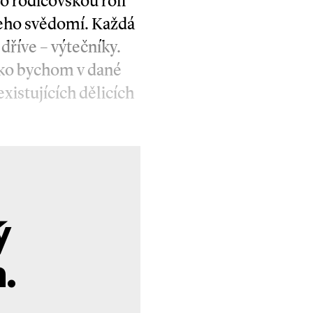
pro rodičovskou roli
ašeho svědomí. Každá
 dříve – výtečníky.
ako bychom v dané
xistujících dělicích
ý
.