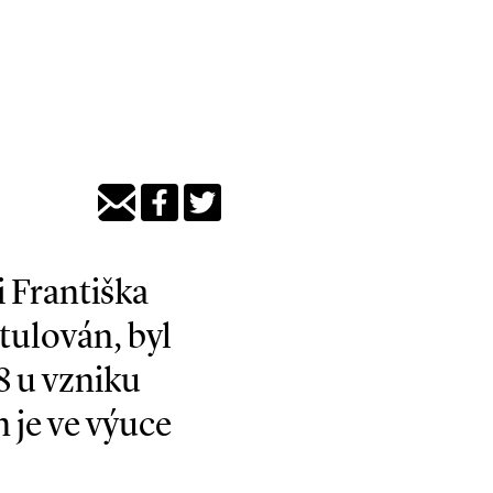
i Františka
itulován, byl
8 u vzniku
n je ve výuce