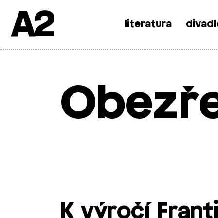
A2
literatura
divadl
Skip
to
content
Obezře
K výročí Frant