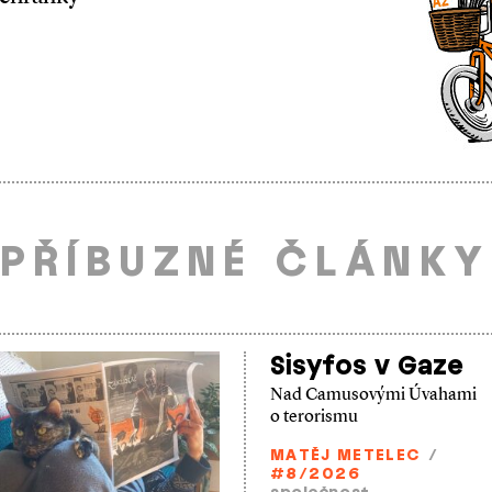
PŘÍBUZNÉ ČLÁNKY
Sisyfos v Gaze
Nad Camusovými Úvahami
o terorismu
MATĚJ METELEC
/
#8/2026