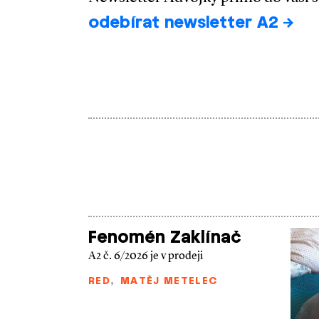
odebírat newsletter A2
Fenomén Zaklínač
A2 č. 6/2026 je v prodeji
RED
,
MATĚJ METELEC