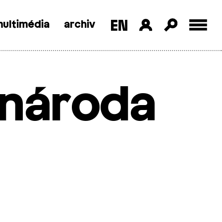
ultimédia
archiv
 národa