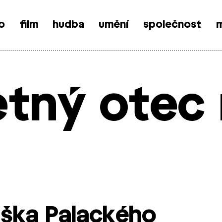
o
film
hudba
umění
společnost
m
tný otec
iška Palackého