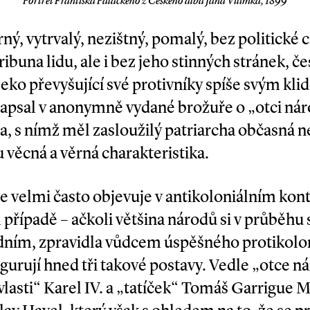
Portrét Františka Palackého z Českého alba Jana Vilímka, 1899
ý, vytrvalý, nezištný, po­malý, bez politické c
ribuna lidu, ale i bez jeho stinných stránek, če
leko převyšující své protivníky spíše svým k
napsal v anonymně vydané brožuře o „otci nár
, s nímž měl zasloužilý patriarcha občasná 
u věcná a věrná charakteristika.
e velmi často objevuje v antikoloniálním konte
m případě – ačkoli většina národů si v průběh
edním, zpravidla vůdcem úspěšného protikolo
igurují hned tři takové postavy. Vedle „otce 
 vlasti“ Karel IV. a „tatíček“ Tomáš Garrigu