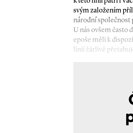
k této linii patří i 
svým založením příl
národní společnost po
U nás ovšem často d
epoše měli k dispozi
linií žárlivě přetahu