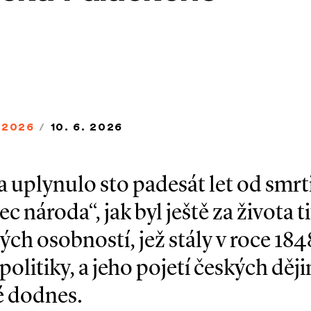
/2026
/
10. 6. 2026
 uplynulo sto padesát let od smrt
c národa“, jak byl ještě za života t
ých osobností, jež stály v roce 184
olitiky, a jeho pojetí českých ději
é dodnes.