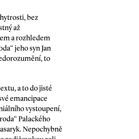
hytrosti, bez
stný až
lidem a rozhledem
oda“ jeho syn Jan
nedorozumění, to
xtu, a to do jisté
u své emancipace
niálního vystoupení,
národa“ Palackého
e Masaryk. Nepochybně