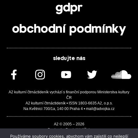
gdpr
obchodní podmínky
sledujte nás
A2 kulturní čtrnáctideník vychází s finanční podporou Ministerstva kultury
ČR
A2 kulturní čtrnáctideník • ISSN 1803-6635 A2, o.p.s.
Na Květnici 700/1a, 140 00 Praha 4 • mail@advojka.cz
A2 © 2005 – 2026
Design by Daniel Vojtíšek
Built by JASA-IT & ChSoft
Používáme soubory cookies, abychom vám zajistili co nejlepší