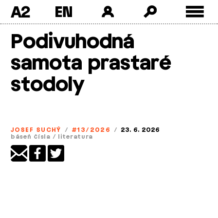
A2
Skip
Podivuhodná
to
content
samota prastaré
stodoly
JOSEF SUCHÝ
/
#13/2026
/
23. 6. 2026
báseň čísla
/
literatura