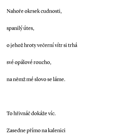
Nahoře okrsek cudnosti,
spanilý útes,
o jehož hroty večerní vítr si trhá
své opálové roucho,
na němž mé slovo se láme.
To hřivnáč dokáže víc.
Zasedne přímo na kalenici