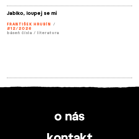
Jablko, loupej se mi
FRANTIŠEK HRUBÍN
/
#12/2026
báseň čísla
/
literatura
o nás
kontakt