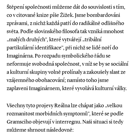
Štěpení společnosti můžeme dát do souvislosti s tím,
co v citované knize píše Žižek. Jsme bombardováni
zprávami, z nichž každá patří do radikálně odlišného
světa. Podle slovinského filosofa tak vzniká mnohost
„malých druhých“, které vytvářejí „tribální
partikulární identifikace“, při nichž se lidé noří do
Imaginárna. Po rozpadu symbolického řádu se
neformuje svobodná společnost, v níž se by se sociální
a kulturní skupiny volně prolínaly a zakoušely slast ze
vzájemného obohacování; namísto toho jsme
zaplaveni Imaginárnem, které vyvolává kulturní války.
Všechny tyto projevy Reálna lze chápat jako „velkou
rozmanitost morbidních symptomů“, které se podle
Gramsciho objevují v interregnu. Naši situaci si tedy
můžeme shrnout následovně: