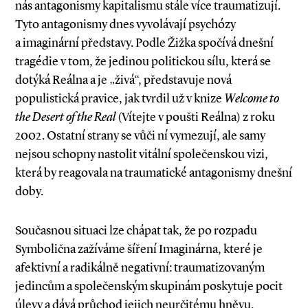
nás antagonismy kapitalismu stále více traumatizují.
Tyto antagonismy dnes vyvolávají psychózy
a imaginární představy. Podle Žižka spočívá dnešní
tragédie v tom, že jedinou politickou sílu, která se
dotýká Reálna a je „živá“, představuje nová
populistická pravice, jak tvrdil už v knize
Welcome to
the Desert of the Real
(Vítejte v poušti Reálna) z roku
2002. Ostatní strany se vůči ní vymezují, ale samy
nejsou schopny nastolit vitální společenskou vizi,
která by reagovala na traumatické antagonismy dnešní
doby.
Současnou situaci lze chápat tak, že po rozpadu
Symbolična zažíváme šíření Imaginárna, které je
afektivní a radikálně negativní: traumatizovaným
jedincům a společenským skupinám poskytuje pocit
úlevy a dává průchod jejich neurčitému hněvu.