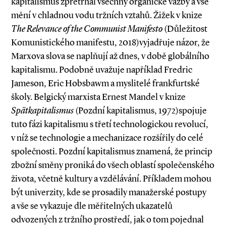
kapitalismus zpřetrhal všechny organické vazby a vše
mění v chladnou vodu tržních vztahů. Žižek v knize
The Relevance of the Communist Manifesto
(Důležitost
Komunistického manifestu, 2018)vyjadřuje názor, že
Marxova slova se naplňují až dnes, v době globálního
kapitalismu. Podobně uvažuje například Fredric
Jameson, Eric Hobsbawm a myslitelé frankfurtské
školy. Belgický marxista Ernest Mandel v knize
Spätkapitalismus
(Pozdní kapitalismus, 1972)spojuje
tuto fázi kapitalismu s třetí technologickou revolucí,
v níž se technologie a mechanizace rozšířily do celé
společnosti. Pozdní kapitalismus znamená, že princip
zbožní směny proniká do všech oblastí společenského
života, včetně kultury a vzdělávání. Příkladem mohou
být univerzity, kde se prosadily manažerské postupy
a vše se vykazuje dle měřitelných ukazatelů
odvozených z tržního prostředí, jak o tom pojednal