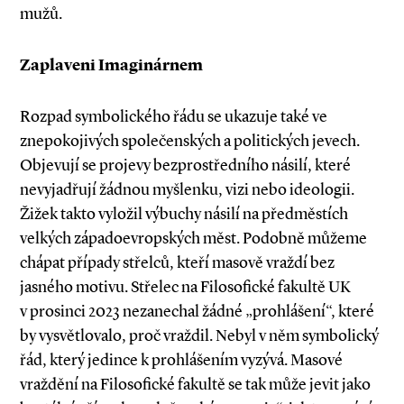
mužů.
Zaplaveni Imaginárnem
Rozpad symbolického řádu se ukazuje také ve
znepokojivých společenských a politických jevech.
Objevují se projevy bezprostředního násilí, které
nevyjadřují žádnou myšlenku, vizi nebo ideologii.
Žižek takto vyložil výbuchy násilí na předměstích
velkých západoevropských měst. Podobně můžeme
chápat případy střelců, kteří masově vraždí bez
jasného motivu. Střelec na Filosofické fakultě UK
v prosinci 2023 nezanechal žádné „prohlášení“, které
by vysvětlovalo, proč vraždil. Nebyl v něm symbolický
řád, který jedince k prohlášením vyzývá. Masové
vraždění na Filosofické fakultě se tak může jevit jako