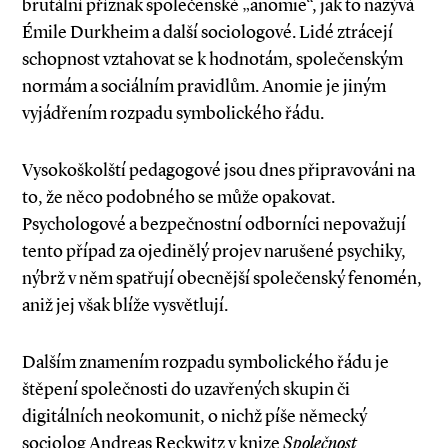
brutální příznak společenské „anomie“, jak to nazývá
Émile Durkheim a další sociologové. Lidé ztrácejí
schopnost vztahovat se k hodnotám, společenským
normám a sociálním pravidlům. Anomie je jiným
vyjádřením rozpadu symbolického řádu.
Vysokoškolští pedagogové jsou dnes připravováni na
to, že něco podobného se může opakovat.
Psychologové a bezpečnostní odborníci nepovažují
tento případ za ojedinělý projev narušené psychiky,
nýbrž v něm spatřují obecnější společenský fenomén,
aniž jej však blíže vysvětlují.
Dalším znamením rozpadu symbolického řádu je
štěpení společnosti do uzavřených skupin či
digitálních neokomunit, o nichž píše německý
sociolog Andreas Reck­­witz v knize
Společnost