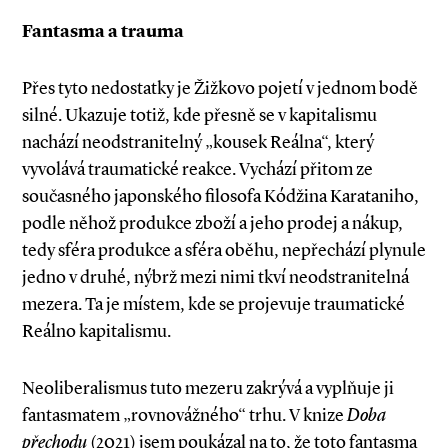
Fantasma a trauma
Přes tyto nedostatky je Žižkovo pojetí v jednom bodě
silné. Ukazuje totiž, kde přesně se v kapitalismu
nachází neodstranitelný „kousek Reálna“, který
vyvolává traumatické reakce. Vychází přitom ze
současného japonského filosofa Kódžina Karataniho,
podle něhož produkce zboží a jeho prodej a nákup,
tedy sféra produkce a sféra oběhu, nepřechází plynule
jedno v druhé, nýbrž mezi nimi tkví neodstranitelná
mezera. Ta je místem, kde se projevuje traumatické
Reálno kapitalismu.
Neoliberalismus tuto mezeru zakrývá a vy­plňuje ji
fantasmatem „rovnovážného“ trhu. V knize
Doba
přechodu
(2021) jsem poukázal na to, že toto fantasma