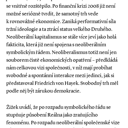
se vnitřně rozštěpilo. Po finanční krizi 2008 již není
možné seriózně tvrdit, že samotný trh vede
k rovnovážné ekonomice. Zaniká performativní síla
tržní ideologie a ta ztrácí status velkého Druhého.
Neoliberální kapitalismus se stále více jeví jako holá
fakticita, která již není spojena s neoliberálním
symbolickým řádem. Neoliberalismus totiž není jen
souborem čistě ekonomických opatření – předkládá
nám celkovou vizi společnosti, v níž mají probíhat
svobodné a spontánní interakce mezi jedinci, jak si
představoval Friedrich von ­Hayek. Svobodný trh měl
podle něj být zárukou demokracie.
Žižek uvádí, že po rozpadu symbolického řádu se
stupňuje působení Reálna jako zraňujícího
fenoménu. Po rozpadu neoliberální společenské vize