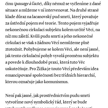
činu (
passage à l’acte
), díky němuž se vyčleníme z dané
situace a můžeme v ní intervenovat. Na druhé straně
klade důraz na lacanovský pud smrti, který považuje
za ústřední pojem své teorie. Tento pojem vyjadřuje
nekonečnou cirkulaci subjektu kolem určité Věci, na
níž mu záleží. Kvůli pudu smrti a jeho nekonečné
cirkulaci se však s žádnou Věcí nemůžeme plně
ztotožnit. Pohybujeme se kolem Věci, ale není jasné,
jak tento cirkulační pohyb vyvolá proměnu subjektu
a povede k dlouhodobé praxi, která tuto Věc
uskutečňuje. Pro Žižka je touto Věcí především idea
emancipované společnosti bez třídních hierarchií,
kterou označuje jako komunismus.
Není pak jasné, jak prostřednictvím pudu smrti
vytvoříme nový symbolický řád, který se bude