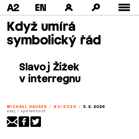
A2
Skip
Když umírá
to
content
symbolický řád
Slavoj Žižek
v interregnu
MICHAEL HAUSER
/
#3/2026
/
3. 2. 2026
esej
/
společnost