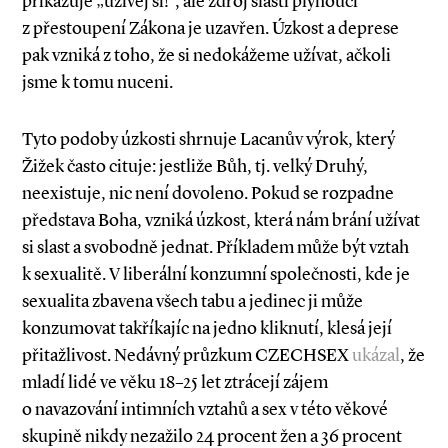
přikazuje „užívej si!“, ale zdroj slasti plynoucí
z přestoupení Zákona je uzavřen. Úzkost a deprese
pak vzniká z toho, že si nedokážeme užívat, ačkoli
jsme k tomu nuceni.
Tyto podoby úzkosti shrnuje Lacanův výrok, který
Žižek často cituje: jestliže Bůh, tj. velký Druhý,
neexistuje, nic není dovoleno. Pokud se rozpadne
představa Boha, vzniká úzkost, která nám brání užívat
si slast a svobodně jednat. Příkladem může být vztah
k sexualitě. V liberální konzumní společnosti, kde je
sexualita zbavena všech tabu a jedinec ji může
konzumovat takříkajíc na jedno kliknutí, klesá její
přitažlivost. Nedávný průzkum CZECHSEX
ukázal
, že
mladí lidé ve věku 18–25 let ztrácejí zájem
o navazování intimních vztahů a sex v této věkové
skupině nikdy nezažilo 24 procent žen a 36 procent