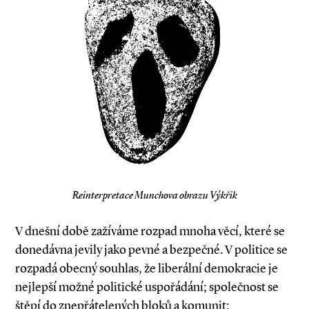
Reinterpretace Munchova obrazu Výkřik
V dnešní době zažíváme rozpad mnoha věcí, které se
donedávna jevily jako pevné a bezpečné. V politice se
rozpadá obecný souhlas, že liberální demokracie je
nejlepší možné politické uspořádání; společnost se
štěpí do znepřátelených bloků a komunit;