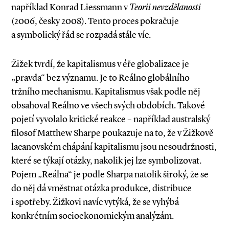
například Konrad Liessmann v
Teorii nevzdělanosti
(2006, česky 2008). Tento proces pokračuje
a symbolický řád se rozpadá stále víc.
Žižek tvrdí, že kapitalismus v éře globalizace je
„pravda“ bez významu. Je to Reálno globálního
tržního mechanismu. Kapitalismus však podle něj
obsahoval Reálno ve všech svých obdobích. Takové
pojetí vyvolalo kritické reakce – například australský
filosof Matthew Sharpe poukazuje na to, že v Žižkově
lacanovském chápání kapitalismu jsou nesoudržnosti,
které se týkají otázky, nakolik jej lze symbolizovat.
Pojem „Reálna“ je podle Sharpa natolik široký, že se
do něj dá vměstnat otázka produkce, distribuce
i spotřeby. Žižkovi navíc vytýká, že se vyhýbá
konkrétním socioekonomickým analýzám.