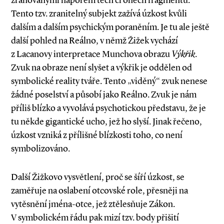
zraňovanými náporem těch či oněch fragmentů.
Tento tzv. zranitelný subjekt zažívá úzkost kvůli
dalším a dalším psychickým poraněním. Je tu ale ještě
další pohled na Reálno, v němž Žižek vychází
z Lacanovy interpretace Munchova obrazu
Výkřik
.
Zvuk na obraze není slyšet a výkřik je oddělen od
symbolické reality tváře. Tento „viděný“ zvuk nenese
žádné poselství a působí jako Reálno. Zvuk je nám
příliš blízko a vyvolává psychotickou představu, že je
tu někde gigantické ucho, jež ho slyší. Jinak řečeno,
úzkost vzniká z přílišné blízkosti toho, co není
symbolizováno.
Další Žižkovo vysvětlení, proč se šíří úzkost, se
zaměřuje na oslabení otcovské role, přesněji na
vytěsnění jména­-otce, jež ztělesňuje Zákon.
V symbolickém řádu pak mizí tzv. bo­­dy přišití