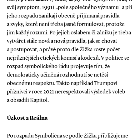
svůj symptom, 1991) „pole společného významu“ a při
jeho rozpadu zanikají obecně přijímaná pravidla
a zvyky, které není třeba jasně formulovat, protože
jim každý rozumí. Po jejich oslabení či zániku je třeba
vytvářet stále nová a nová pravidla, jak se chovat
a postupovat, a právě proto dle Žižka roste počet
nejrůznějších etických komisí a kodexů. V politice se
rozpad symbolického řádu projevuje tím, že
demokraticky učiněná rozhodnutí se netěší
obecnému respektu. Takto například Trumpovi
příznivci v roce 2021 nerespektovali výsledek voleb
a obsadili Kapitol.
Úzkost z Reálna
Po rozpadu Symbolična se podle Žižka přibližujeme