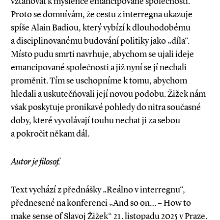
vztahovat k myšlence emancipované společnosti.
Proto se domnívám, že cestu z interregna ukazuje
spíše Alain Badiou, který vybízí k dlouhodobému
a disciplinovanému budování politiky jako „díla“.
Místo pudu smrti navrhuje, abychom se ujali ideje
emancipované společnosti a již nyní se jí nechali
proměnit. Tím se uschopníme k tomu, abychom
hledali a uskutečňovali její novou podobu. Žižek nám
však poskytuje pronikavé pohledy do nitra současné
doby, které vyvolávají touhu nechat ji za sebou
a pokročit někam dál.
Autor je filosof.
Text vychází z přednášky „Reálno v interregnu“,
přednesené na konferenci „And so on… – How to
make sense of Slavoj Žižek“ 21. listopadu 2025 v Praze.