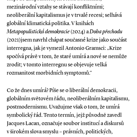
mezinárodní vztahy se stávají konfliktními;
neoliberální kapitalismus je v trvalé recesi; selhává
globální klimatická politika. V knihách
Metapopulistická demokracie
(2024) a
Doba přechodu
(2021)jsem na­­vrhl chápat současné krize jako součást
interregna, jak je vymezil Antonio Gramsci: „Krize
spočívá právě v tom, že staré umírá a nové se nemůže
zrodit; v tomto interregnu se objevuje velká
rozmanitost morbidních symptomů.“
Co že dnes umírá? Píše se o liberální demokracii,
globálním světovém řádu, neoliberálním kapitalismu,
postmodernismu. Uvažujme však o tom, že umírá
symbolický řád. Tento termín, jejž původně zavedl
Jacques Lacan, označuje soubor institucí a diskursů
v širokém slova smyslu – právních, politických,