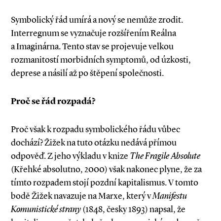
Symbolický řád umírá a nový se nemůže zrodit.
Interregnum se vyznačuje rozšířením Reálna
a Imaginárna. Tento stav se projevuje velkou
rozmanitostí morbidních symptomů, od úzkosti,
deprese a násilí až po štěpení společnosti.
Proč se řád rozpadá?
Proč však k rozpadu symbolického řádu vůbec
dochází? Žižek na tuto otázku nedává přímou
odpověď. Z jeho výkladu v knize
The Fragile Absolute
(Křehké absolutno, 2000) však nakonec plyne, že za
tímto rozpadem stojí pozdní kapitalismus. V tomto
bodě Žižek navazuje na Marxe, který v
Manifestu
Komunistické strany
(1848, česky 1893) napsal, že