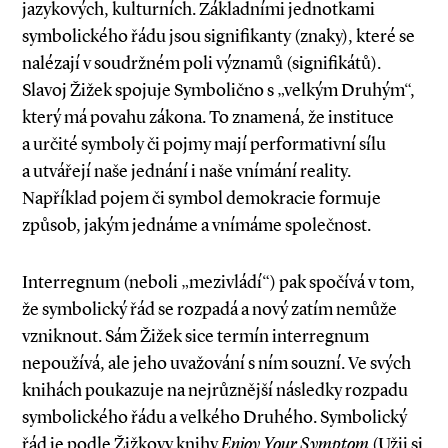
jazykových, kulturních. Základními jednotkami
symbolického řádu jsou signifikanty (znaky), které se
nalézají v soudržném poli významů (signifikátů).
Slavoj Žižek spojuje Symbolično s „velkým Druhým“,
který má povahu zákona. To znamená, že instituce
a určité symboly či pojmy mají performativní sílu
a utvářejí naše jednání i naše vnímání reality.
Například pojem či symbol demokracie formuje
způsob, jakým jednáme a vnímáme společnost.
Interregnum (neboli „mezivládí“) pak spočívá v tom,
že symbolický řád se rozpadá a nový zatím nemůže
vzniknout. Sám Žižek sice termín interregnum
nepoužívá, ale jeho uvažování s ním souzní. Ve svých
knihách poukazuje na nejrůznější následky rozpadu
symbolického řádu a velkého Druhého. Symbolický
řád je podle Žižkovy knihy
Enjoy Your Symptom
(Užij si