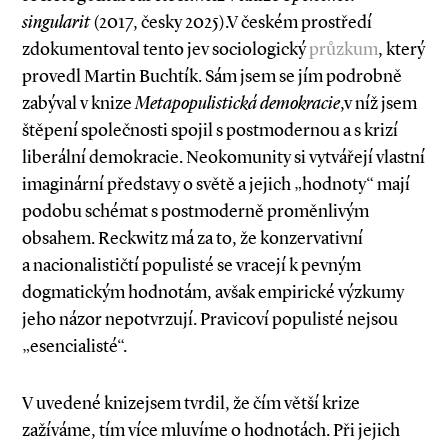
singularit
(2017, česky 2025).V českém prostředí
zdokumentoval tento jev sociologický
průzkum
, který
provedl Martin Buchtík. Sám jsem se jím podrobně
zabýval v knize
Metapopulistická demokracie
,v níž jsem
štěpení společnosti spojil s postmodernou a s krizí
liberální demokracie. Neokomunity si vytvářejí vlastní
imaginární představy o světě a jejich „hodnoty“ mají
podobu schémat s postmoderně proměnlivým
obsahem. Reckwitz má za to, že konzervativní
a nacionalističtí populisté se vracejí k pevným
dogmatickým hodnotám, avšak empirické výzkumy
jeho názor nepotvrzují. Pravicoví populisté nejsou
„esencialisté“.
V uvedené knizejsem tvrdil, že čím větší krize
zažíváme, tím více mluvíme o hodnotách. Při jejich