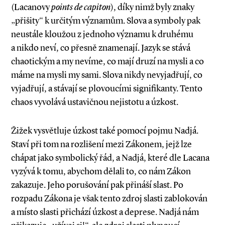
(Lacanovy
points de capiton
), díky nimž byly znaky
„přišity“ k určitým významům. Slova a symboly pak
neustále kloužou z jednoho významu k druhému
a nikdo neví, co přesně znamenají. Jazyk se stává
chaotickým a my nevíme, co mají druzí na mysli a co
máme na mysli my sami. Slova nikdy nevyjadřují, co
vyjadřují, a stávají se plovoucími signifikanty. Tento
chaos vyvolává ustavičnou nejistotu a úzkost.
Žižek vysvětluje úzkost také pomocí pojmu Nadjá.
Staví při tom na rozlišení mezi Zákonem, jejž lze
chápat jako symbolický řád, a Nadjá, které dle Lacana
vyzývá k tomu, abychom dělali to, co nám Zákon
zakazuje. Jeho porušování pak přináší slast. Po
rozpadu Zákona je však tento zdroj slasti zablokován
a místo slasti přichází úzkost a deprese. Nadjá nám