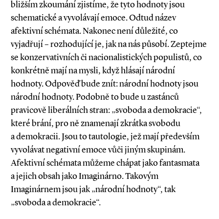
bližším zkoumání zjistíme, že tyto hodnoty jsou
schematické a vyvolávají emoce. Odtud název
afektivní schémata. Nakonec není důležité, co
vyjadřují – rozhodující je, jak na nás působí. Zeptejme
se konzervativních či nacionalistických populistů, co
konkrétně mají na mysli, když hlásají národní
hodnoty. Odpověď bude znít: národní hodnoty jsou
národní hodnoty. Podobně to bude u zastánců
pravicově liberálních stran: „svoboda a demokracie“,
které brání, pro ně znamenají zkrátka svobodu
a demokracii. Jsou to tautologie, jež mají především
vyvolávat negativní emoce vůči jiným skupinám.
Afektivní schémata můžeme chápat jako fantasmata
a jejich obsah jako Imaginárno. Takovým
Imaginárnem jsou jak „národní hodnoty“, tak
„svoboda a demokracie“.