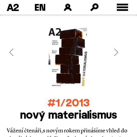
A2
Skip
to
content
Previous
Next
#1/2013
nový materialismus
Vážení čtenáři,s novým rokem přinášíme vhled do