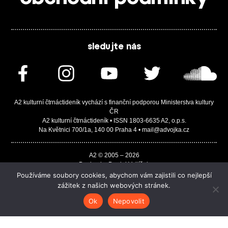
sledujte nás
A2 kulturní čtrnáctideník vychází s finanční podporou Ministerstva kultury
ČR
A2 kulturní čtrnáctideník • ISSN 1803-6635 A2, o.p.s.
Na Květnici 700/1a, 140 00 Praha 4 • mail@advojka.cz
A2 © 2005 – 2026
Design by Daniel Vojtíšek
Built by JASA-IT & ChSoft
Používáme soubory cookies, abychom vám zajistili co nejlepší
zážitek z našich webových stránek.
Ok
Nepovolit