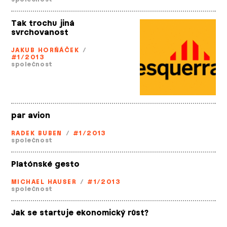
Tak trochu jiná
svrchovanost
JAKUB HORŇÁČEK
/
#1/2013
společnost
par avion
RADEK BUBEN
/
#1/2013
společnost
Platónské gesto
MICHAEL HAUSER
/
#1/2013
společnost
Jak se startuje ekonomický růst?