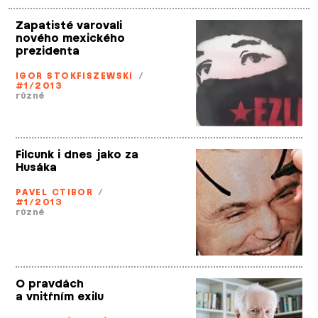
Zapatisté varovali
nového mexického
prezidenta
IGOR STOKFISZEWSKI
/
#1/2013
různé
Filcunk i dnes jako za
Husáka
PAVEL CTIBOR
/
#1/2013
různé
O pravdách
a vnitřním exilu