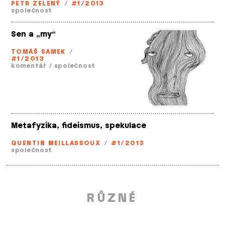
PETR ZELENÝ
/
#1/2013
společnost
Sen a „my“
TOMÁŠ SAMEK
/
#1/2013
komentář
/
společnost
Metafyzika, fideismus, spekulace
QUENTIN MEILLASSOUX
/
#1/2013
společnost
RŮZNÉ