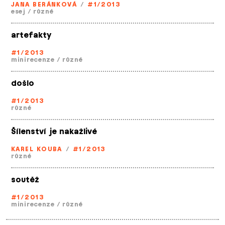
JANA BERÁNKOVÁ
/
#1/2013
esej
/
různé
artefakty
#1/2013
minirecenze
/
různé
došlo
#1/2013
různé
Šílenství je nakažlivé
KAREL KOUBA
/
#1/2013
různé
soutěž
#1/2013
minirecenze
/
různé