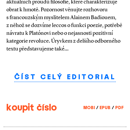
aktuálních proudů filosofie, které charakterizuje
obrat k hmotě. Pozornost věnujte rozhovoru
s francouzským myslitelem Alainem Badiouem,
z něhož se dozvíme leccos o funkci poezie, potřebě
návratu k Platónovi nebo o nejasnosti pozitivní
kategorie revoluce. Úryvkem z delšího odborného
textu představujeme také…
ČÍST CELÝ EDITORIAL
koupit číslo
MOBI
/
EPUB
/
PDF