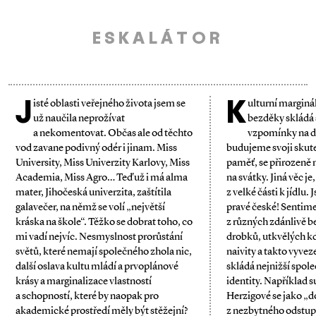
ESKALÁTOR
J
K
isté oblasti veřejného života jsem se
ulturní margináli
už naučila neprožívat
bezděky skládá
a nekomentovat. Občas ale od těchto
vzpomínky na do
vod zavane podivný odér i jinam. Miss
budujeme svoji skut
University, Miss Univerzity Karlovy, Miss
paměť, se přirozeně 
Academia, Miss Agro… Teď už i má alma
na svátky. Jiná věc j
mater, Jihočeská univerzita, zaštítila
z velké části k jídlu.
galavečer, na němž se volí „největší
pravé české! Sentime
kráska na škole“. Těžko se dobrat toho, co
z různých zdánlivě
mi vadí nejvíc. Nesmyslnost prorůstání
drobků, utkvělých kd
světů, které nemají společného zhola nic,
naivity a takto vyvez
další oslava kultu mládí a prvoplánové
skládá nejnižší spol
krásy a marginalizace vlastností
identity. Například
a schopností, které by naopak pro
Herzigové se jako „d
akademické prostředí měly být stěžejní?
z nezbytného odstup