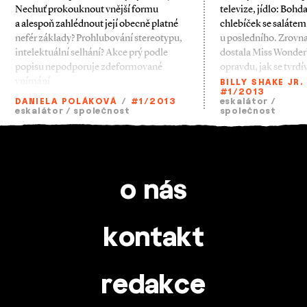
Nechuť prokouknout vnější formu
televize, jídlo: Boh
a alespoň zahlédnout její obecně platné
chlebíček se salátem
nefér základy? Prohlubování stereotypu,
u posledního. Zrovn
intelektuální selhání? Akce prý podle
dostala Miss Wonderb
popisu nepodporuje zdeformované
opravdu, jak se tvrdí
vnímání
ze
BILLY SHAKE JR.
#1/2013
DANIELA POLÁKOVÁ
/
#1/2013
eskalátor
/
eskalátor
/
společnost
společnost
o nás
kontakt
redakce