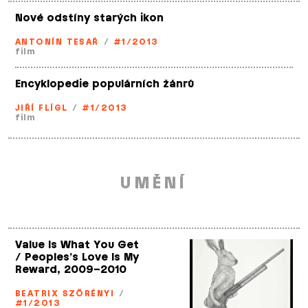
Nové odstíny starých ikon
ANTONÍN TESAŘ
/
#1/2013
film
Encyklopedie populárních žánrů
JIŘÍ FLÍGL
/
#1/2013
film
UMĚNÍ
Value Is What You Get
/ Peoples’s Love Is My
Reward, 2009–2010
BEATRIX SZÖRÉNYI
/
#1/2013