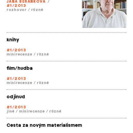
JANA BERÁNKOVÁ
/
#1/2013
rozhovor
/
různé
knihy
#1/2013
minirecenze
/
různé
film/hudba
#1/2013
minirecenze
/
různé
odjinud
#1/2013
jiné
/
minirecenze
/
různé
Cesta za novým materialismem