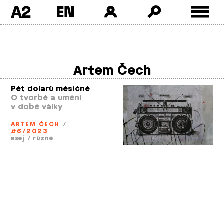
A2
Skip
to
content
Artem Čech
Pět dolarů měsíčně
O tvorbě a umění
v době války
ARTEM ČECH
/
#6/2023
esej
/
různé