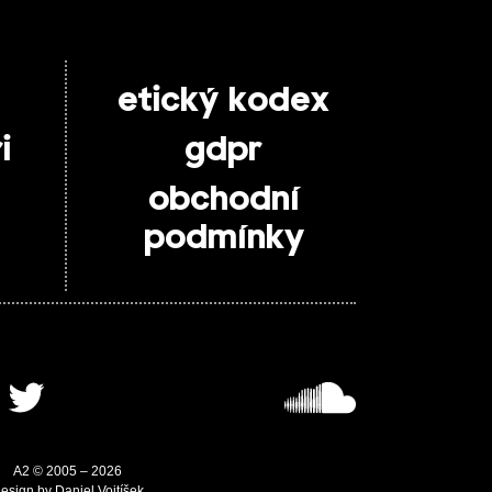
etický kodex
i
gdpr
obchodní
podmínky
A2 © 2005 – 2026
esign by Daniel Vojtíšek