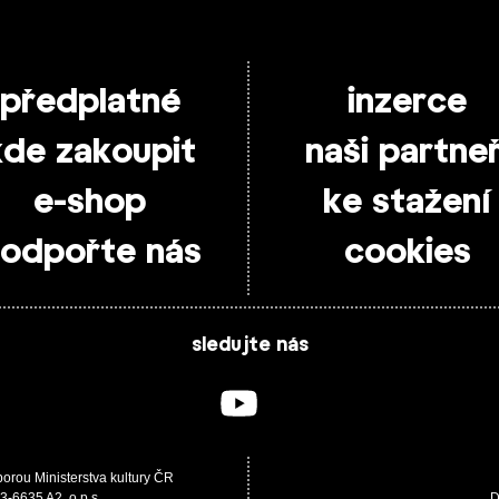
předplatné
inzerce
kde zakoupit
naši partneř
e-shop
ke stažení
odpořte nás
cookies
sledujte nás
porou Ministerstva kultury ČR
3-6635 A2, o.p.s.
D