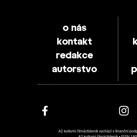
o nás
kontakt
redakce
autorstvo
p
A2 kulturní čtrnáctideník vychází s finanční pod
A2 kulturní čtrnáctideník • ISSN 180