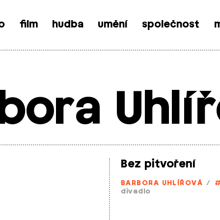
o
film
hudba
umění
společnost
m
bora Uhlí
Bez pitvoření
BARBORA UHLÍŘOVÁ
/
divadlo