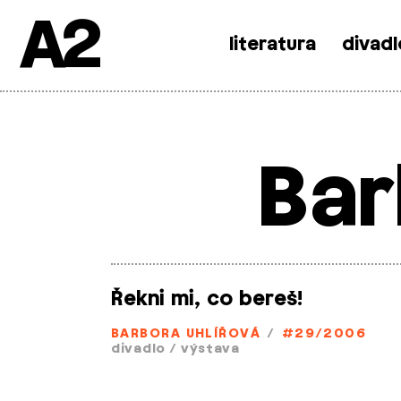
A2
literatura
divadl
Skip
to
content
Bar
Řekni mi, co bereš!
BARBORA UHLÍŘOVÁ
/
#29/2006
divadlo
/
výstava