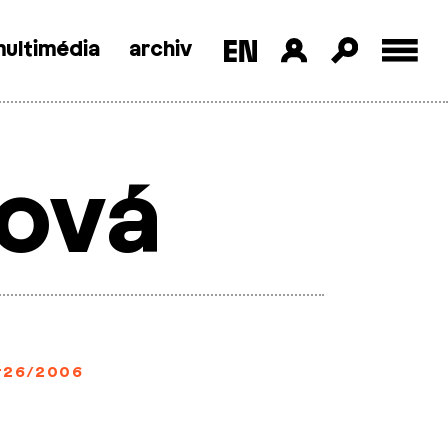
ultimédia
archiv
řová
#26/2006